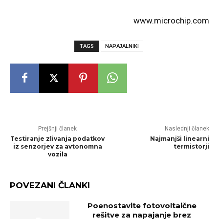
www.microchip.com
TAGS
NAPAJALNIKI
Prejšnji članek
Naslednji članek
Testiranje zlivanja podatkov
Najmanjši linearni
iz senzorjev za avtonomna
termistorji
vozila
POVEZANI ČLANKI
Poenostavite fotovoltaične
rešitve za napajanje brez