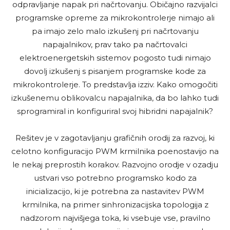
odpravljanje napak pri načrtovanju. Običajno razvijalci
programske opreme za mikrokontrolerje nimajo ali
pa imajo zelo malo izkušenj pri načrtovanju
napajalnikov, prav tako pa načrtovalci
elektroenergetskih sistemov pogosto tudi nimajo
dovolj izkušenj s pisanjem programske kode za
mikrokontrolerje. To predstavlja izziv. Kako omogočiti
izkušenemu oblikovalcu napajalnika, da bo lahko tudi
sprogramiral in konfiguriral svoj hibridni napajalnik?
Rešitev je v zagotavljanju grafičnih orodij za razvoj, ki
celotno konfiguracijo PWM krmilnika poenostavijo na
le nekaj preprostih korakov. Razvojno orodje v ozadju
ustvari vso potrebno programsko kodo za
inicializacijo, ki je potrebna za nastavitev PWM
krmilnika, na primer sinhronizacijska topologija z
nadzorom najvišjega toka, ki vsebuje vse, pravilno