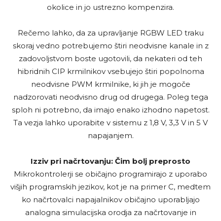
okolice in jo ustrezno kompenzira.
Rečemo lahko, da za upravljanje RGBW LED traku
skoraj vedno potrebujemo štiri neodvisne kanale in z
zadovoljstvom boste ugotovili, da nekateri od teh
hibridnih CIP krmilnikov vsebujejo štiri popolnoma
neodvisne PWM krmilnike, ki jih je mogoče
nadzorovati neodvisno drug od drugega. Poleg tega
sploh ni potrebno, da imajo enako izhodno napetost.
Ta vezja lahko uporabite v sistemu z 1,8 V, 3,3 V in 5 V
napajanjem.
Izziv pri načrtovanju: Čim bolj preprosto
Mikrokontrolerji se običajno programirajo z uporabo
višjih programskih jezikov, kot je na primer C, medtem
ko načrtovalci napajalnikov običajno uporabljajo
analogna simulacijska orodja za načrtovanje in