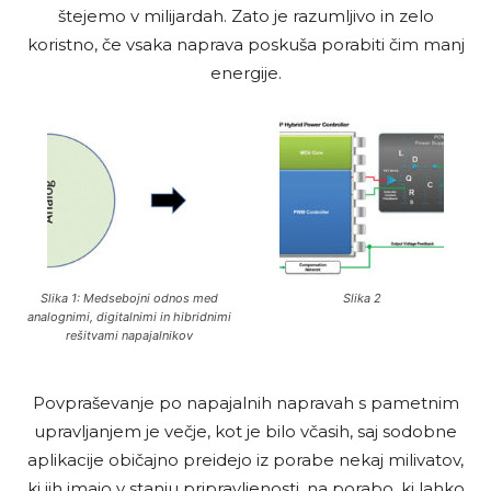
štejemo v milijardah. Zato je razumljivo in zelo
koristno, če vsaka naprava poskuša porabiti čim manj
energije.
Slika 1: Medsebojni odnos med
Slika 2
analognimi, digitalnimi in hibridnimi
rešitvami napajalnikov
Povpraševanje po napajalnih napravah s pametnim
upravljanjem je večje, kot je bilo včasih, saj sodobne
aplikacije običajno preidejo iz porabe nekaj milivatov,
ki jih imajo v stanju pripravljenosti, na porabo, ki lahko