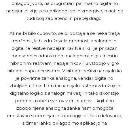
prilagodljivosti, na drugi strani pa imamo digitalno
napajanje, ki je zelo prilagodljivo in zmogljivo, hkrati pa
tudi bolj zapleteno in precej drago.
Ali ne bi bilo čudovito, če bi obstajala še neka tretja
možnost, ki bi združevala prednosti analogne in
digitalne rešitve napajalnika? Na sliki 1 je prikazan
medsebojni odnos med analognimi, digitalnimi in
hibridnimi rešitvami napajalnikov. Tu vstopijo v igro
hibridni napajalni sistemi. V hibridni rešitvi napajalnika
je povratna zanka analogna, vendar digitalno
izboljšana. Tako hibridni napajalni sistemi združujejo
digitalno logiko z analognimi vezji in tako izkoristijo
prednosti obeh svetov v eni napravi. Digitalno
izpopolnjena analogna zanka nam omogoča
enostavno spreminjanje topologije ali časa delovanja,
s čimer lahko prilagodimo aplikacijo na