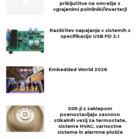
priključitve na omrežje z
vgrajenimi polnilniki/inverterji
Razširitev napajanja v sistemih s
specifikacijo USB PD 3.1
Embedded World 2026
SSR-ji z zaklepom
poenostavljajo zasnovo
stikalnih vezij za termostate,
sisteme HVAC, varnostne
sisteme in alarmne plošče