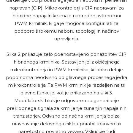
da deluje v od procesnega jedra neodvisnih perifernih
napravah (CIP). Mikrokontrolerji s CIP napravami za
hibridne napajalnike imajo napreden avtonomni
PWM krmilnik, ki ga je mogoče konfigurirati za
podporo širokemu naboru topologij in načinov
upravljanja.
Slika 2 prikazuje zelo poenostavljeno ponazoritev CIP
hibridnega krmilnika. Sestavljen je iz običajnega
mikrokontrolerja in PWM krmilnika, ki lahko deluje
popolnoma neodvisno od glavnega procesnega jedra
mikrokontrolerja. Ta PWM krmilnik je razdeljen na tri
glavne funkcije, kot je prikazano na sliki 3.
Modulatorski blok je odgovoren za generiranje
preklopnega signala za krmiljenje zunanjih napajalnih
tranzistorjev. Odvisno od načina krmiljenja bo za
uravnavanje delovnega cikla uporabil tokovno ali
napetostno povratno vezavo. Vključuje tudi