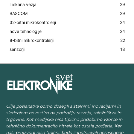
Tiskana vezja
29
BASCOM
29
32-bitni mikrokontrolerji
24
nove tehnologije
24
8-bitni mikrokontrolerji
22
senzorji
18
Cilje poslanstva bomo dosegli s stalnimi inovacijami in
sledenjem novostim na področju razvoja, založništva in
trgovine. Kot medijska hiša tipično pridobimo vzorce in
tehnično dokumentacijo hitreje kot ostala podjetja. Ker
naši proizvodi niso tipični, bodo zapolnjevali nezasedene