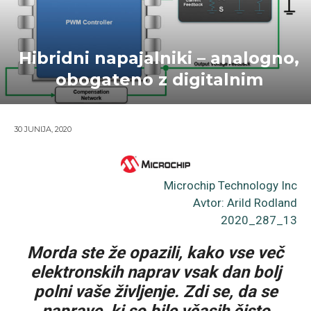
Hibridni napajalniki – analogno,
obogateno z digitalnim
30 JUNIJA, 2020
Microchip Technology Inc
Avtor: Arild Rodland
2020_287_13
Morda ste že opazili, kako vse več
elektronskih naprav vsak dan bolj
polni vaše življenje. Zdi se, da se
naprave, ki so bile včasih čisto