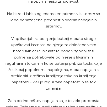
najoptimalnejšo zmogljivost.
Na hitro si lahko ogledamo en primer, v katerem so
lepo ponazorjene prednost hibridnih napajalnih
sistemov.
V aplikacijah za polnjenje baterij morate strogo
upoštevati lastnosti polnjenja za določeno vrsto
baterijskih celic. Nekatere bodo v zgodnji fazi
polnjenja potrebovale polnjenje s fiksnim in
reguliranim tokom in ko se baterija približa točki, ko je
že skoraj popolnoma napolnjena, mora napajalnik
preklopiti iz režima krmiljenja toka na krmiljenje
napetosti – kjer je regulirana napetost in se tok
zmanjša.
Za hibridno rešitev napajalnika je to zelo preprosta
naloga. Začnemo s krmiljenjem v tokovnem načinu in