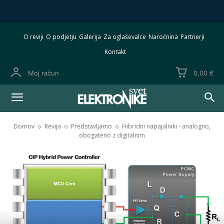
O reviji
O podjetju
Galerija
Za oglaševalce
Naročnina
Partnerji
Kontakt
Moj račun
0,00 €
Domov
Revija
Predstavljamo
Hibridni napajalniki - analogno,
obogateno z digitalnim