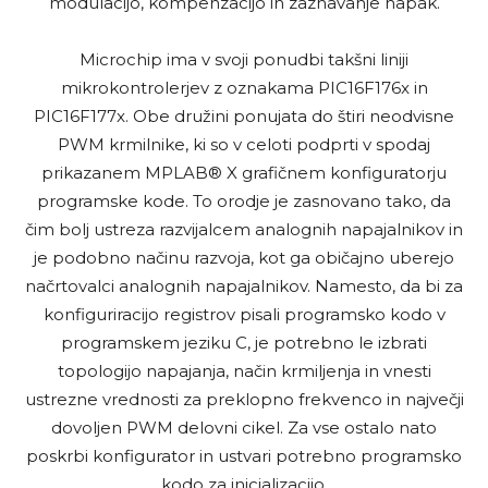
modulacijo, kompenzacijo in zaznavanje napak.
Microchip ima v svoji ponudbi takšni liniji
mikrokontrolerjev z oznakama PIC16F176x in
PIC16F177x. Obe družini ponujata do štiri neodvisne
PWM krmilnike, ki so v celoti podprti v spodaj
prikazanem MPLAB® X grafičnem konfiguratorju
programske kode. To orodje je zasnovano tako, da
čim bolj ustreza razvijalcem analognih napajalnikov in
je podobno načinu razvoja, kot ga običajno uberejo
načrtovalci analognih napajalnikov. Namesto, da bi za
konfiguriracijo registrov pisali programsko kodo v
programskem jeziku C, je potrebno le izbrati
topologijo napajanja, način krmiljenja in vnesti
ustrezne vrednosti za preklopno frekvenco in največji
dovoljen PWM delovni cikel. Za vse ostalo nato
poskrbi konfigurator in ustvari potrebno programsko
kodo za inicializacijo.