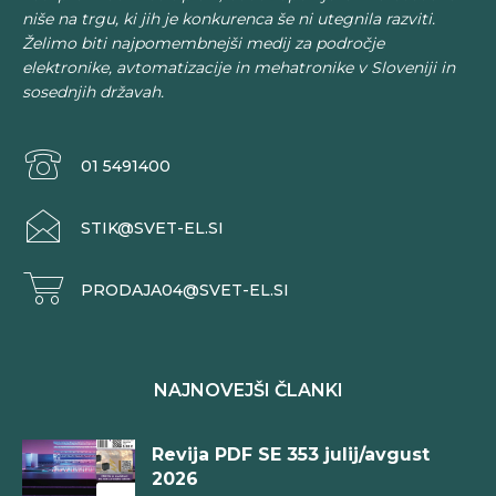
niše na trgu, ki jih je konkurenca še ni utegnila razviti.
Želimo biti najpomembnejši medij za področje
elektronike, avtomatizacije in mehatronike v Sloveniji in
sosednjih državah.
01 5491400
STIK@SVET-EL.SI
PRODAJA04@SVET-EL.SI
NAJNOVEJŠI ČLANKI
Revija PDF SE 353 julij/avgust
2026