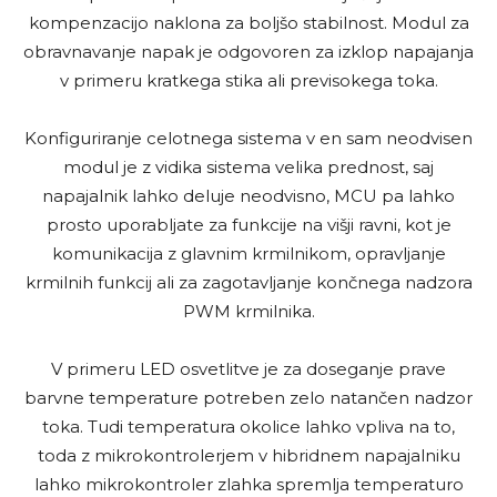
kompenzacijo naklona za boljšo stabilnost. Modul za
obravnavanje napak je odgovoren za izklop napajanja
v primeru kratkega stika ali previsokega toka.
Konfiguriranje celotnega sistema v en sam neodvisen
modul je z vidika sistema velika prednost, saj
napajalnik lahko deluje neodvisno, MCU pa lahko
prosto uporabljate za funkcije na višji ravni, kot je
komunikacija z glavnim krmilnikom, opravljanje
krmilnih funkcij ali za zagotavljanje končnega nadzora
PWM krmilnika.
V primeru LED osvetlitve je za doseganje prave
barvne temperature potreben zelo natančen nadzor
toka. Tudi temperatura okolice lahko vpliva na to,
toda z mikrokontrolerjem v hibridnem napajalniku
lahko mikrokontroler zlahka spremlja temperaturo