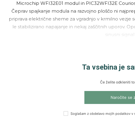
Microchip WFI32E01 modul in PIC32WFI32E Courios
Čeprav spajkanje modula na razvojno ploščo ni najprep
priprava električne sheme za vgradnjo v krmilno vezje
le stabilizirano napajanje in nekaj zaščitnih uporov. 
sinusni signal
Ta vsebina je s
Če želite odkleniti to
Naročite se 
Soglašam z obdelavo mojih podatkov v 