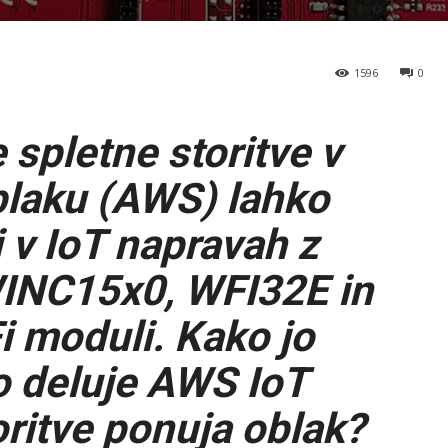
1596
0
spletne storitve v
laku (AWS) lahko
 v IoT napravah z
INC15x0, WFI32E in
i moduli. Kako jo
o deluje AWS IoT
ritve ponuja oblak?