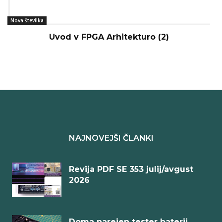
Nova številka
Uvod v FPGA Arhitekturo (2)
NAJNOVEJŠI ČLANKI
Revija PDF SE 353 julij/avgust
2026
Doma narejen tester baterij