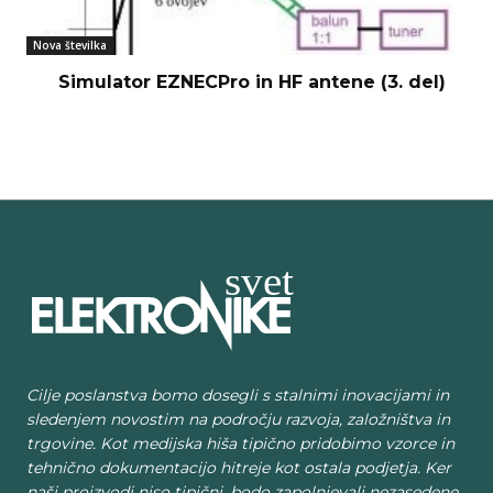
Nova številka
Simulator EZNECPro in HF antene (3. del)
Cilje poslanstva bomo dosegli s stalnimi inovacijami in
sledenjem novostim na področju razvoja, založništva in
trgovine. Kot medijska hiša tipično pridobimo vzorce in
tehnično dokumentacijo hitreje kot ostala podjetja. Ker
naši proizvodi niso tipični, bodo zapolnjevali nezasedene