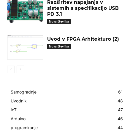
Razširitev napajanja v
sistemih s specifikacijo USB
PD 3.1
Nova številka
Uvod v FPGA Arhitekturo (2)
Nova številka
Samogradnje
61
Uvodnik
48
IoT
47
Arduino
46
programiranje
44