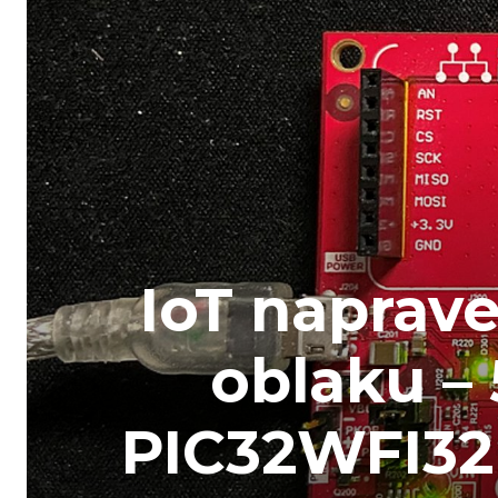
IoT naprav
oblaku – 
PIC32WFI32E