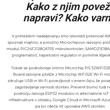
Kako z njim povež
napravi? Kako varn
V preteklem nadaljevanju smo izkoristili potencia
spoznali majhno, a priročno Microchipovo razvojno ploš
modul, PIC24FJ128GA705 mikrokontroler, SAMD21E18A 
programator), napetostni regulator in polnilnik litijevi
Tokrat se podrobneje lotimo Microchip PIC32WFI32E 
Board razvojne plošče z Microchip WFI32E Wi-Fi mo
združuje USB in Wi-Fi povezljivost v enem čipu, še poseb
zagotavljanja varnosti storitev. Preverili bomo tudi n
področju razvoja ESP32 modulov in alternativne IoT 
infrastrukture v oblaku, Google Cloud in Microsoft Azu
pa bo rdeča nit uporaba AWS storitev.