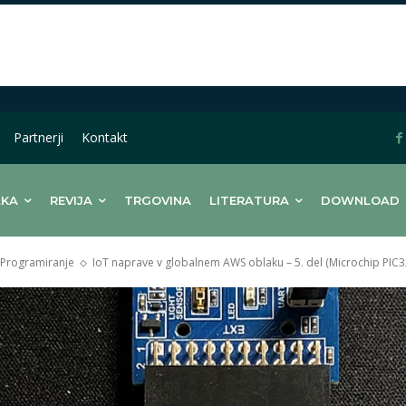
Partnerji
Kontakt
LKA
REVIJA
TRGOVINA
LITERATURA
DOWNLOAD
Programiranje
IoT naprave v globalnem AWS oblaku – 5. del (Microchip PIC32