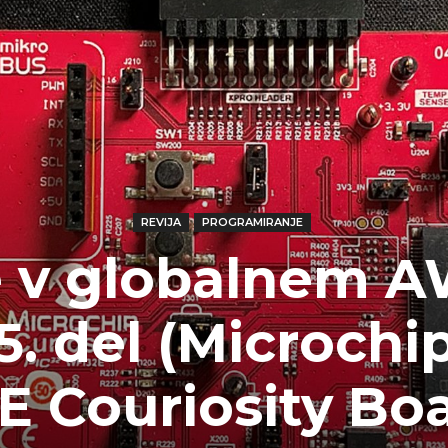
REVIJA
PROGRAMIRANJE
e v globalnem 
5. del (Microchi
 Couriosity Boa