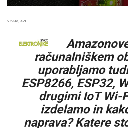
5 MAJA, 2021
Amazonove 
računalniškem ob
uporabljamo tudi
ESP8266, ESP32, W
drugimi IoT Wi-F
izdelamo in kak
naprava? Katere sto