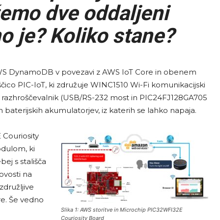
emo dve oddaljeni
o je? Koliko stane?
l AWS DynamoDB v povezavi z AWS IoT Core in obenem
čico PIC-IoT, ki združuje WINC1510 Wi-Fi komunikacijski
razhroščevalnik (USB/RS-232 most in PIC24FJ128GA705
h baterijskih akumulatorjev, iz katerih se lahko napaja.
Couriosity
dulom, ki
ej s stališča
ovosti na
združljive
re. Še vedno
Slika 1: AWS storitve in Microchip PIC32WFI32E
Couriosity Board