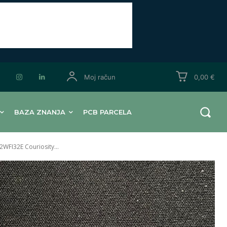
Moj račun
0,00 €
BAZA ZNANJA
PCB PARCELA
WFI32E Couriosity...