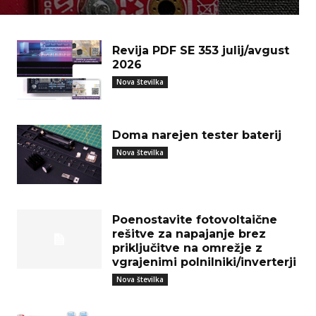
Revija PDF SE 353 julij/avgust
2026
Nova številka
Doma narejen tester baterij
Nova številka
Poenostavite fotovoltaične
rešitve za napajanje brez
priključitve na omrežje z
vgrajenimi polnilniki/inverterji
Nova številka