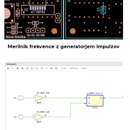
Nova številka
Merilnik frekvence z generatorjem impulzov