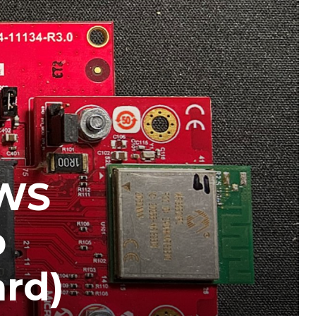
AWS
p
rd)