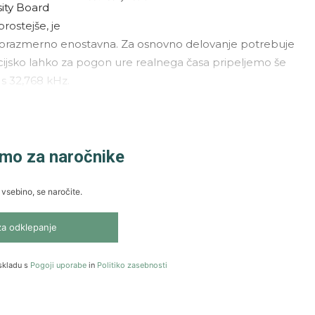
ity Board
rostejše, je
 sorazmerno enostavna. Za osnovno delovanje potrebuje
Opcijsko lahko za pogon ure realnega časa pripeljemo še
 s 32,768 kHz.
amo za naročnike
 vsebino, se naročite.
za odklepanje
skladu s
Pogoji uporabe
in
Politiko zasebnosti