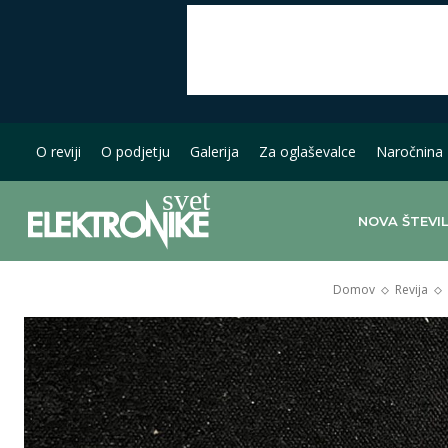
O reviji
O podjetju
Galerija
Za oglaševalce
Naročnina
NOVA ŠTEVI
Domov
Revija