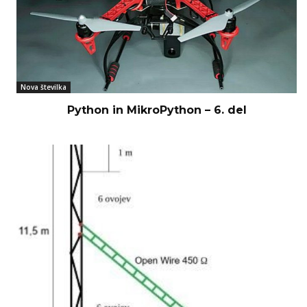
Nova številka
Python in MikroPython – 6. del