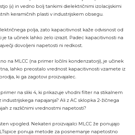
 (ε) in vedno bolj tankimi dielektričnimi izolacijskimi
nih keramičnih plasti v industrijskem obsegu.
 električnega polja, zato kapacitivnost kaže odvisnost od
je ta učinek lahko zelo izrazit. Padec kapacitivnosti na
jvečji dovoljeni napetosti ni redkost.
tno na MLCC (na primer ločilni kondenzatorji), je učinek
na, lahko preostalo vrednost kapacitivnosti vzamete iz
rodja, ki ga zagotovi proizvajalec.
rimer na sliki 4, ki prikazuje vhodni filter na stikalnem
iz industrijskega napajanja? Ali z AC sklopka 2-žičnega
ijah z različnimi vrednostmi napetosti?
oristen vpogled. Nekateri proizvajalci MLCC že ponujajo
 LTspice ponuja metode za posnemanje napetostno