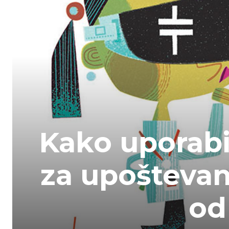
Kako uporabit
za upoštevan
od