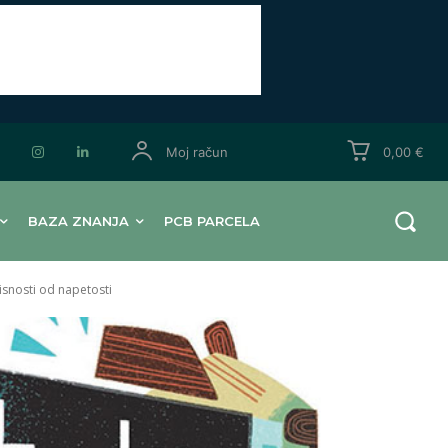
Moj račun
0,00 €
BAZA ZNANJA
PCB PARCELA
isnosti od napetosti