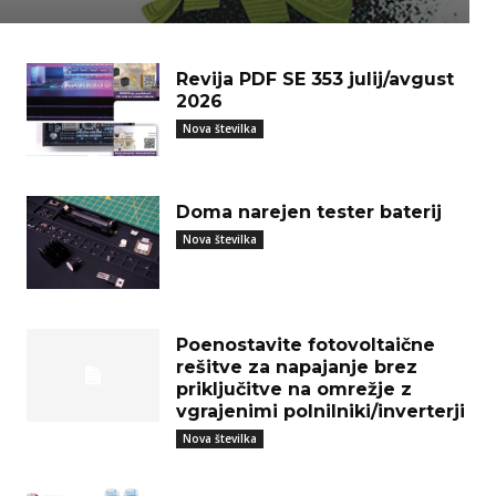
Revija PDF SE 353 julij/avgust
2026
Nova številka
Doma narejen tester baterij
Nova številka
Poenostavite fotovoltaične
rešitve za napajanje brez
priključitve na omrežje z
vgrajenimi polnilniki/inverterji
Nova številka