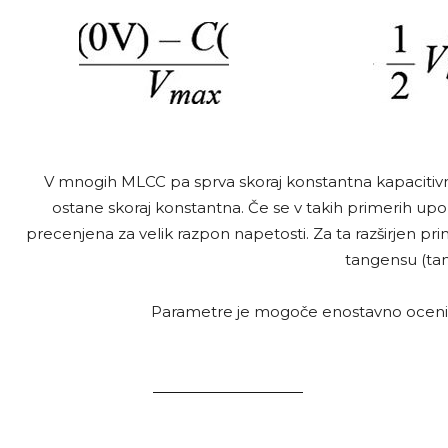
V mnogih MLCC pa sprva skoraj konstantna kapacitivn
ostane skoraj konstantna. Če se v takih primerih upor
precenjena za velik razpon napetosti. Za ta razširjen pr
tangensu (tan
Parametre je mogoče enostavno ocenit