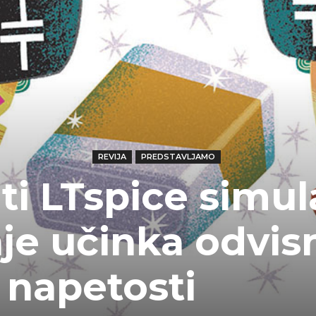
REVIJA
PREDSTAVLJAMO
i LTspice simul
je učinka odvis
 napetosti