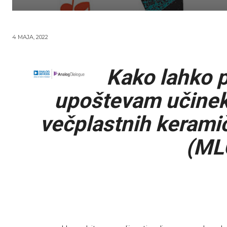
4 MAJA, 2022
Kako lahko p
upoštevam učinek
večplastnih kerami
(ML