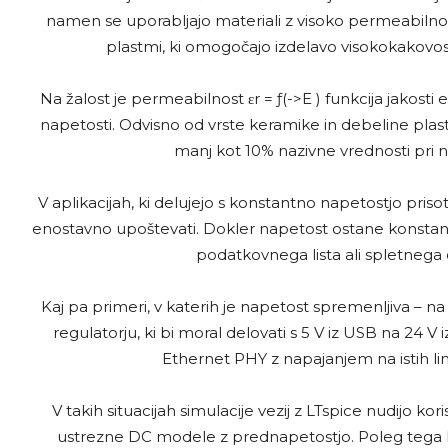
namen se uporabljajo materiali z visoko permeabilnostjo
plastmi, ki omogočajo izdelavo visokokakovost
Na žalost je permeabilnost εr = ƒ(->E ) funkcija jakosti
napetosti. Odvisno od vrste keramike in debeline plasti 
manj kot 10% nazivne vrednosti pri na
V aplikacijah, ki delujejo s konstantno napetostjo priso
enostavno upoštevati. Dokler napetost ostane konstant
podatkovnega lista ali spletnega o
Kaj pa primeri, v katerih je napetost spremenljiva – na p
regulatorju, ki bi moral delovati s 5 V iz USB na 24 V 
Ethernet PHY z napajanjem na istih lin
V takih situacijah simulacije vezij z LTspice nudijo k
ustrezne DC modele z prednapetostjo. Poleg tega