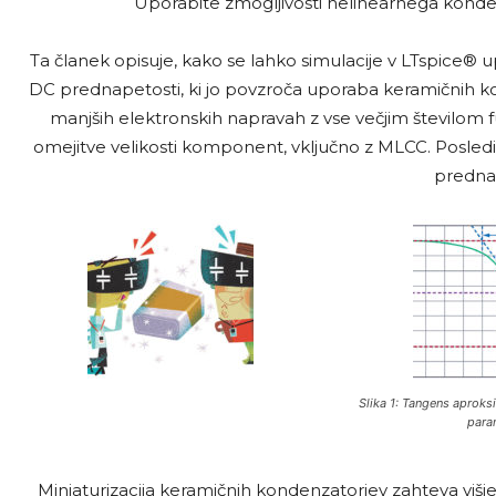
Uporabite zmogljivosti nelinearnega konden
Ta članek opisuje, kako se lahko simulacije v LTspice® u
DC prednapetosti, ki jo povzroča uporaba keramičnih ko
manjših elektronskih napravah z vse večjim številom 
omejitve velikosti komponent, vključno z MLCC. Posledič
prednap
Slika 1: Tangens aproksi
param
Miniaturizacija keramičnih kondenzatorjev zahteva višje