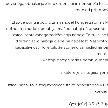
odvisnega obnašanja z implementiranimi orodji. Za to sta 
eden od pristopov, 
LTspice ponuja dobro znan model kondenzatorja s kon
nelinearni model uporablja enačbo naboja. Neposredna
zaradi zahtevanega zadrževanja naboja. To tukaj ne b
diferenciacijo naboja glede na napetost. Nasprotno
kapacitivnosti. To je bilo že storjeno za naslednje 
matem
Pristop prvega reda uporablja linea
iz katere je z integriranj
izračunana. To je zdaj mogoče vstaviti neposredno v L
kondenz
Q=x*{c0V}-0.5*x**2*({