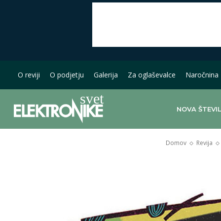
O reviji
O podjetju
Galerija
Za oglaševalce
Naročnina
NOVA ŠTEVI
Domov
Revija