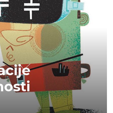
acije
nosti