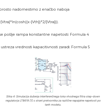
reprosto nadomestimo z enačbo naboja
tra}*ln(cosh((x-{Vth})*2/{Vtra})).
se pošlje rampa konstantne napetosti: Formula 4
streza vrednosti kapacitivnosti zaradi: Formula 5
Slika 4: Simulacija dušenja interferenčnega toka vhodnega filtra step-down
regulatorja LT8619 [1] s strani pretvornika za različne napajalne napetosti po
tanh modelu.