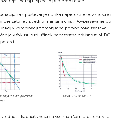
zatorja znotraj LTspice in primeren model.
porabijo za upoštevanje učinka napetostne odvisnosti ali
ndenzatorjev z vedno manjšimi ohišji. Povpraševanje po
funkcij v kombinaciji z zmanjšano porabo toka zahteva
no je v fokusu tudi učinek napetostne odvisnosti ali DC
etosti.
macija in z njo povezani
Slika 2: 10 µF MLCC.
etri.
 vrednosti kapacitivnosti na vse manjšem prostoru. V ta