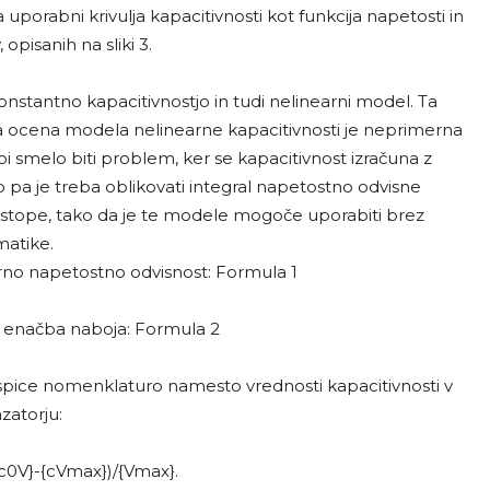
uporabni krivulja kapacitivnosti kot funkcija napetosti in
opisanih na sliki 3.
stantno kapacitivnostjo in tudi nelinearni model. Ta
 ocena modela nelinearne kapacitivnosti je neprimerna
i smelo biti problem, ker se kapacitivnost izračuna z
 pa je treba oblikovati integral napetostno odvisne
pristope, tako da je te modele mogoče uporabiti brez
atike.
rno napetostno odvisnost: Formula 1
em enačba naboja: Formula 2
Tspice nomenklaturo namesto vrednosti kapacitivnosti v
atorju:
c0V}-{cVmax})/{Vmax}.