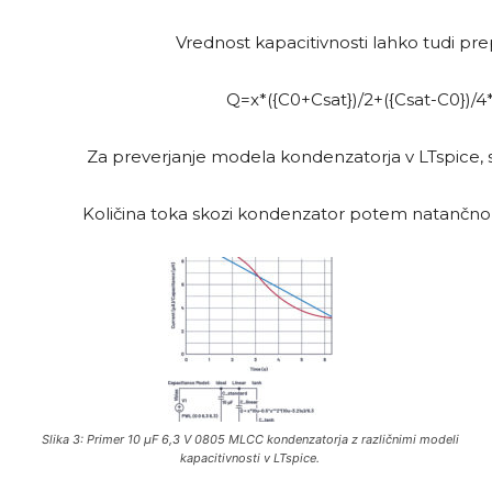
Vrednost kapacitivnosti lahko tudi p
Q=x*({C0+Csat})/2+({Csat-C0})/4*{V
Za preverjanje modela kondenzatorja v LTspice, 
Količina toka skozi kondenzator potem natančno u
Slika 3: Primer 10 µF 6,3 V 0805 MLCC kondenzatorja z različnimi modeli
kapacitivnosti v LTspice.