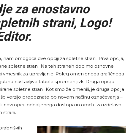
je za enostavno
letnih strani, Logo!
ditor.
e, nam omogoča dve opciji za spletne strani. Prva opcija,
elane spletne strani. Na teh straneh dobimo osnovne
i vmesnik za upravljanje. Poleg omenjenega grafičnega
jubno nastavljive tabele spremenljivk. Druga opcija
ane spletne strani. Kot smo že omenili, je druga opcija
ejšo verzijo prepoznate po novem načinu označevanja –
novi opciji oddaljenega dostopa in orodju za izdelavo
 strani.
orabniških