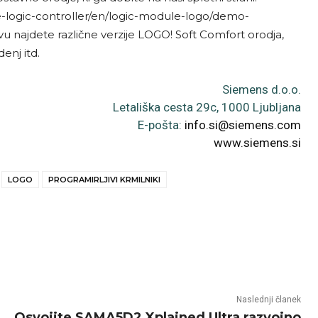
ogic-controller/en/logic-module-logo/demo-
 najdete različne verzije LOGO! Soft Comfort orodja,
enj itd.
Siemens d.o.o.
Letališka cesta 29c, 1000 Ljubljana
E-pošta:
info.si@siemens.com
www.siemens.si
LOGO
PROGRAMIRLJIVI KRMILNIKI
Naslednji članek
Osvojite SAMA5D2 Xplained Ultra razvojno