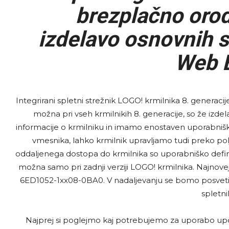
brezplačno orod
izdelavo osnovnih sp
Web E
Integrirani spletni strežnik LOGO! krmilnika 8. generacij
možna pri vseh krmilnikih 8. generacije, so že izd
informacije o krmilniku in imamo enostaven uporabnišk
vmesnika, lahko krmilnik upravljamo tudi preko pol
oddaljenega dostopa do krmilnika so uporabniško definir
možna samo pri zadnji verziji LOGO! krmilnika. Najnov
6ED1052-1xx08-0BA0. V nadaljevanju se bomo posvetili 
spletnih
Najprej si poglejmo kaj potrebujemo za uporabo up