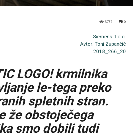
3787
0
Siemens d.o.o.
Avtor: Toni Zupančič
2018_266_20
IC LOGO! krmilnika
janje le-tega preko
anih spletnih stran.
e že obstoječega
ka smo dobili tudi