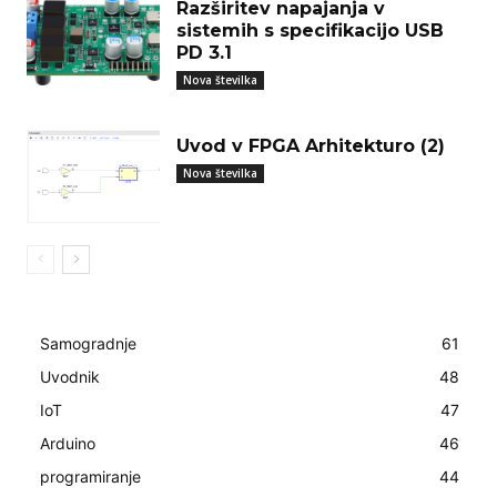
Razširitev napajanja v
sistemih s specifikacijo USB
PD 3.1
Nova številka
Uvod v FPGA Arhitekturo (2)
Nova številka
Samogradnje
61
Uvodnik
48
IoT
47
Arduino
46
programiranje
44