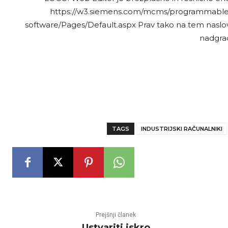
https://w3.siemens.com/mcms/programmable-l
software/Pages/Default.aspx Prav tako na tem naslovu
nadgrad
TAGS
INDUSTRIJSKI RAČUNALNIKI
Prejšnji članek
Ustvariti iskro