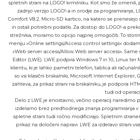
spletnih strani na LOGO! krmilniku. Kot smo že omenili
zadnjo verzijo LOGO!-a in orodje za programiranje, 
Comfort V8.2. Micro-SD kartico, na katero se prenesejo 
in ostali potrebni podatki. Za dostop do LOGO!-a pre
strežnika, moramo to opcijo najprej omogočiti. To stori
meniju »Online settings/Access control settings« dodamo
»Web server access/Allow Web server access«. Same s
Editor (LWE). LWE podpira Windows 7 in 10, Linux ter M
klientu, ki je lahko pametni telefon, tablica ali računa
so vsi klasični brskalniki, Microsoft Internet Explorer,
zahteva, za prikaz strani na brskalniku, je podpora H
tudi od operaci
Delo z LWE je enostavno, večino operacij naredimo pr
izdelamo brez predhodnega znanja programiranja v 
spletne strani tudi ročno modificirajo. Spletnim strane
prikaz na določeni napravi. LWE za izdelavo strani vs