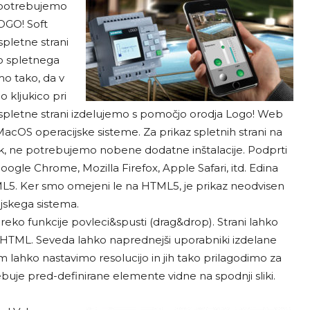
, potrebujemo
LOGO! Soft
spletne strani
ko spletnega
mo tako, da v
 kljukico pri
pletne strani izdelujemo s pomočjo orodja Logo! Web
acOS operacijske sisteme. Za prikaz spletnih strani na
lnik, ne potrebujemo nobene dodatne inštalacije. Podprti
 Google Chrome, Mozilla Firefox, Apple Safari, itd. Edina
TML5. Ker smo omejeni le na HTML5, je prikaz neodvisen
jskega sistema.
eko funkcije povleci&spusti (drag&drop). Strani lahko
HTML. Seveda lahko naprednejši uporabniki izdelane
m lahko nastavimo resolucijo in jih tako prilagodimo za
ebuje pred-definirane elemente vidne na spodnji sliki.