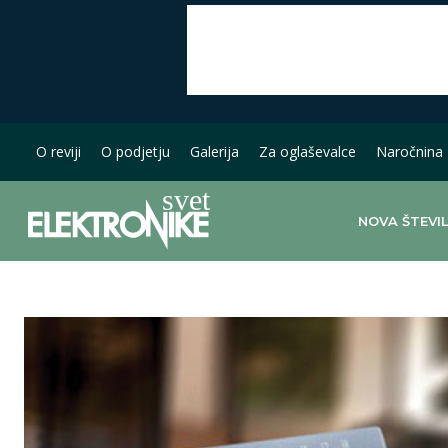
O reviji
O podjetju
Galerija
Za oglaševalce
Naročnina
NOVA ŠTEVI