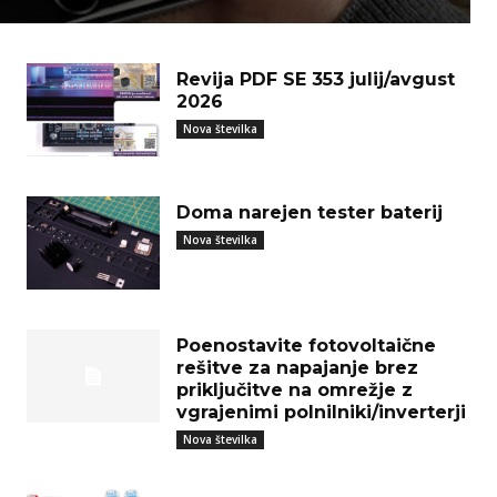
Revija PDF SE 353 julij/avgust
2026
Nova številka
Doma narejen tester baterij
Nova številka
Poenostavite fotovoltaične
rešitve za napajanje brez
priključitve na omrežje z
vgrajenimi polnilniki/inverterji
Nova številka