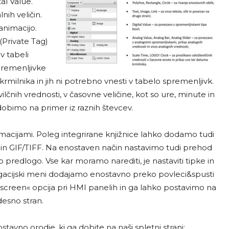
al Value.
nih veličin.
animacijo.
(Private Tag)
v tabeli
premenljivke
milnika in jih ni potrebno vnesti v tabelo spremenljivk.
nih vrednosti, v časovne veličine, kot so ure, minute in
obimo na primer iz raznih števcev.
nimacijami. Poleg integrirane knjižnice lahko dodamo tudi
 in GIF/TIFF. Na enostaven način nastavimo tudi prehod
 predlogo. Vse kar moramo narediti, je nastaviti tipke in
vigacijski meni dodajamo enostavno preko povleci&spusti
n screen« opcija pri HMI panelih in ga lahko postavimo na
desno stran.
avno orodje, ki ga dobite na naši spletni strani: