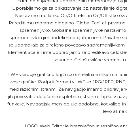
Eden od največkrat uporabljenih elementov je Digit
Uporabljamo ga za prikazovanje oz. nastavljanje digital
Nastavimo mu lahko On/Off tekst in On/Off sliko oz. 
Prirediti mu moramo globalno (Global Tag) ali privatno 
spremenljivko. Globalne spremenljivke nastavimo 
spremenljivk in jim dodelimo poljubno ime. Privatne s
se uporabljajo za direktno povezavo s spremenljivkami kr
Element Scale Time uporabljamo za preslikavo celoštevilč
sekunde. Celoštevilčne vrednosti d
LWE vsebuje grafično knjižnico s številnimi slikami in a
svoje grafike. Podprti formati v LWE so JPG/JPEG, PNF,
med različnimi stranmi. Za navigacijo imamo pripravljeno
jih povezati z določenimi spletnimi stranmi. Tipke v na
funkcije. Navigacijski meni deluje podobno, kot »slide-i
levo ali na 
LOGO! Web Editor je brezplačno in resnično enost