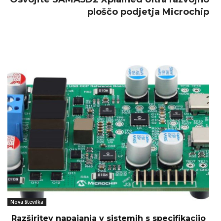
ploščo podjetja Microchip
Nova številka
Razširitev napajanja v sistemih s specifikacijo