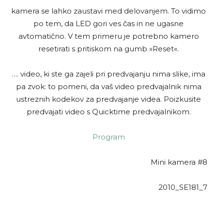
kamera se lahko zaustavi med delovanjem. To vidimo
po tem, da LED gori ves čas in ne ugasne
avtomatično. V tem primeru je potrebno kamero
resetirati s pritiskom na gumb »Reset«.
….
video, ki ste ga zajeli pri predvajanju nima slike, ima
pa zvok: to pomeni, da vaš video predvajalnik nima
ustreznih kodekov za predvajanje videa. Poizkusite
predvajati video s Quicktime predvajalnikom.
Program
Mini kamera #8
2010_SE181_7