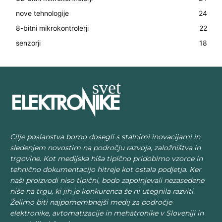
nove tehnologije
24
8-bitni mikrokontrolerji
22
senzorji
18
Cilje poslanstva bomo dosegli s stalnimi inovacijami in
sledenjem novostim na področju razvoja, založništva in
trgovine. Kot medijska hiša tipično pridobimo vzorce in
tehnično dokumentacijo hitreje kot ostala podjetja. Ker
naši proizvodi niso tipični, bodo zapolnjevali nezasedene
niše na trgu, ki jih je konkurenca še ni utegnila razviti.
Želimo biti najpomembnejši medij za področje
elektronike, avtomatizacije in mehatronike v Sloveniji in