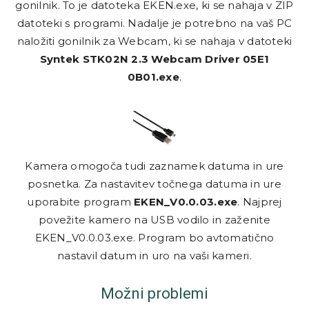
gonilnik. To je datoteka EKEN.exe, ki se nahaja v ZIP
datoteki s programi. Nadalje je potrebno na vaš PC
naložiti gonilnik za Webcam, ki se nahaja v datoteki
Syntek STK02N 2.3 Webcam Driver 05E1
0B01.exe
.
Kamera omogoča tudi zaznamek datuma in ure
posnetka. Za nastavitev točnega datuma in ure
uporabite program
EKEN_V0.0.03.exe
. Najprej
povežite kamero na USB vodilo in zaženite
EKEN_V0.0.03.exe. Program bo avtomatično
nastavil datum in uro na vaši kameri.
Možni problemi