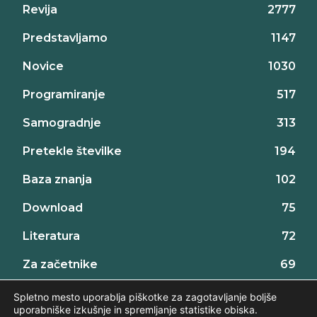
Revija
2777
Predstavljamo
1147
Novice
1030
Programiranje
517
Samogradnje
313
Pretekle številke
194
Baza znanja
102
Download
75
Literatura
72
Za začetnike
69
Projekti za začetnike
32
Spletno mesto uporablja piškotke za zagotavljanje boljše
uporabniške izkušnje in spremljanje statistike obiska.