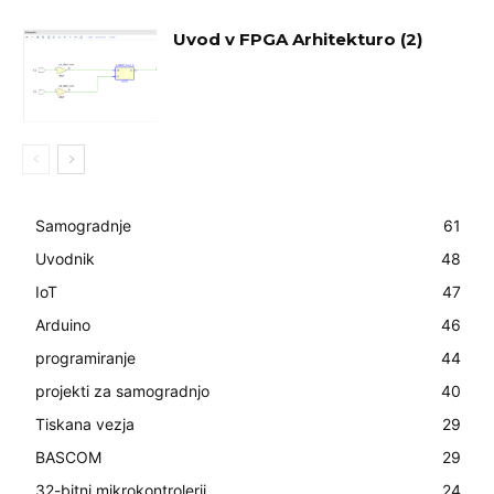
Uvod v FPGA Arhitekturo (2)
Samogradnje
61
Uvodnik
48
IoT
47
Arduino
46
programiranje
44
projekti za samogradnjo
40
Tiskana vezja
29
BASCOM
29
32-bitni mikrokontrolerji
24