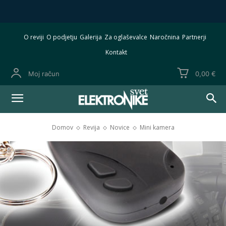
O reviji
O podjetju
Galerija
Za oglaševalce
Naročnina
Partnerji
Kontakt
Moj račun
0,00 €
Domov
Revija
Novice
Mini kamera