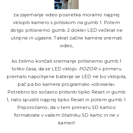
za zajemanje video posnetka moramo najprej
vklopiti kamero s pritiskom na gumb 1. Potem
dolgo pritisnemo gumb 2 dokler LED večkrat ne
utripne in ugasne. Takrat začne kamera snemati
video,
ko želimo končati snemanje pritisnemo gumb 1
toliko časa, da se LED vklopi.
POZOR:
v primeru
premalo napolnjene baterije se LED ne bo vklopila,
pač pa bo kamera programsko »obvisela«.
Potrebno bo sočasno pritisniti tipko Reset in gumb
1, nato spustiti najprej tipko Reset in potem gumb 1.
Priporočamo, da v tem primeru SD kartico
formatirate v vašem čitalniku SD kartic in ne v
kameri!