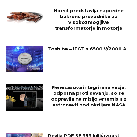
Hirect predstavlja napredne
bakrene prevodnike za
visokozmogljive
transformatorje in motorje
Toshiba – IEGT s 6500 V/2000 A
Renesasova integrirana vezja,
odporna proti sevanju, so se
odpravila na misijo Artemis II z
astronavti pod okriljem NASA
Revija PDF SE 353 julij/avgust