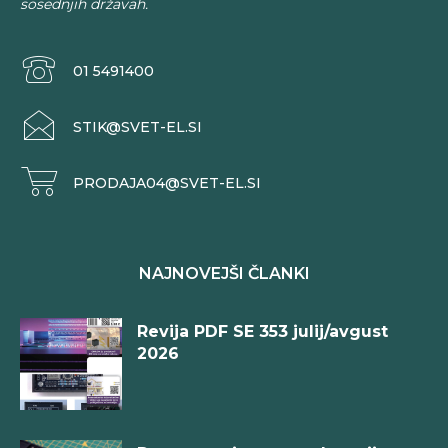
sosednjih državah.
01 5491400
STIK@SVET-EL.SI
PRODAJA04@SVET-EL.SI
NAJNOVEJŠI ČLANKI
Revija PDF SE 353 julij/avgust
2026