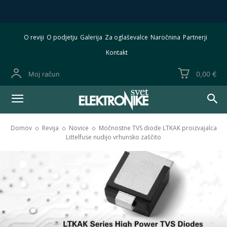
O reviji
O podjetju
Galerija
Za oglaševalce
Naročnina
Partnerji
Kontakt
Moj račun
0,00 €
Domov
Revija
Novice
Močnostne TVS diode LTKAK proizvajalca
Littelfuse nudijo vrhunsko zaščito