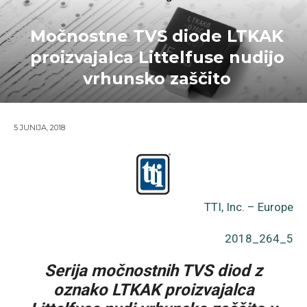
Močnostne TVS diode LTKAK
proizvajalca Littelfuse nudijo
vrhunsko zaščito
5 JUNIJA, 2018
TTI, Inc. – Europe
2018_264_5
Serija močnostnih TVS diod z
oznako LTKAK proizvajalca