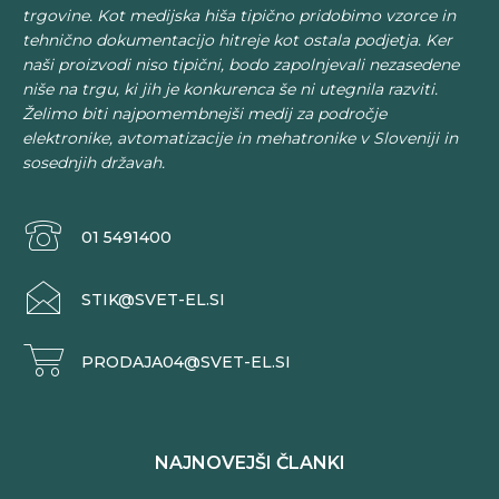
trgovine. Kot medijska hiša tipično pridobimo vzorce in
tehnično dokumentacijo hitreje kot ostala podjetja. Ker
naši proizvodi niso tipični, bodo zapolnjevali nezasedene
niše na trgu, ki jih je konkurenca še ni utegnila razviti.
Želimo biti najpomembnejši medij za področje
elektronike, avtomatizacije in mehatronike v Sloveniji in
sosednjih državah.
01 5491400
STIK@SVET-EL.SI
PRODAJA04@SVET-EL.SI
NAJNOVEJŠI ČLANKI