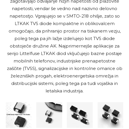
zagotavljajo odvajanje nižjih napetosti od plazovite
napetosti, vendar še vedno nad nazivno delovno
napetostjo. Vgrajujejo se v SMTO-218 ohišje, zato so
LTKAK TVS diode kompaktne in oblikovalcem
omogočajo, da prihranijo prostor na tiskanem vezju,
poleg tega pa jih lažje izdelujejo kot TVS diode
obstoječe družine AK. Najprimernejše aplikacije za
serijo Littelfuse LTKAK diod vključujejo bazne postaje
mobilnih telefonov, industrijske prenapetostne
zaščite (TVSS), signalizacijske in kontrolne omarice ob
železniških progah, elektroenergetska omrežja in
distribucijski sistemi, poleg tega pa tudi vojaška in
letalska industrija.