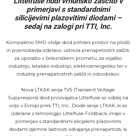
Littelfuse nudi vrhunsko zaščito v
primerjavi s standardnimi
silicijevimi plazovitimi diodami –
sedaj na zalogi pri TTI, Inc.
Kompaktno SMD ohišje diod prihrani prostor na plošči
in poenostavlja izdelavo; ustreza prenapetostni zaščiti
za uporabo v železniškem prometu, za vojaško
industrijo, letalsko industrijo, elektroenergetiko ter v
industriji prenapetostnih zaščit in odvodnikov
Nova LTKAK serija TVS (Transient Voltage
Suppressors) diod proizvajalca Littelfuse so odslej na
voljo v Evropi prek TTI, Inc.. Diode serije LTKAK, ki so
izdelane s tehnologijo Littelfuse Foldback, imajo v
primerjavi s standardnimi silicijskimi plazovnimi
diodami izjemne lastnosti odvajanja prenapetosti, ki