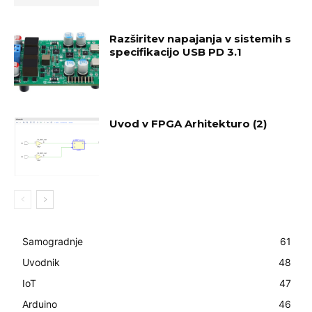
Razširitev napajanja v sistemih s
specifikacijo USB PD 3.1
Uvod v FPGA Arhitekturo (2)
Samogradnje
61
Uvodnik
48
IoT
47
Arduino
46