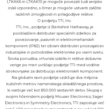
LTKAK6 in LTKAK10 je mogoče povezati tudi serijsko
in/ali vzporedno, s čimer je mogoče ustvariti zaščite
različnih zmogljivosti in prilagodljive rešitve.
O podjetju TTI, Inc.
TTI, Inc., podjetje iz Berkshire Hathaway, je
pooblaščeni distributer specialnih izdelkov za
povezovanje, pasivnih in elektromehanskih
komponent (IP&E) ter izbrani distributer proizvajalcev
industrijske in potrošniške elektronike po vsem svetu.
Široka ponudba, vrhunski izdelki in rešitve dobavne
verige po meri uvrščajo podjetje TTI med vodilne
strokovnjake za distribucijo elektronskih komponent.
Na globalni ravni podjetje vzdržuje dva milijona
kubičnih metrov namenskega skladiščnega prostora,
ki vsebuje več kot 850.000 sestavnih delov. Skupaj s
svojimi hčerinskimi podjetji Mouser Electronics, Sager
Electronics in Symmetry Electronics, TTI zaposluje več