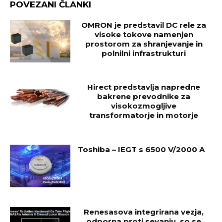
POVEZANI ČLANKI
OMRON je predstavil DC rele za
visoke tokove namenjen
prostorom za shranjevanje in
polnilni infrastrukturi
Hirect predstavlja napredne
bakrene prevodnike za
visokozmogljive
transformatorje in motorje
Toshiba – IEGT s 6500 V/2000 A
Renesasova integrirana vezja,
odporna proti sevanju, so se