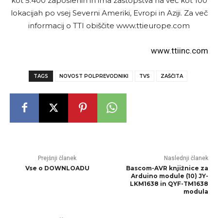
kot 5.400 zaposlenih in ima zastopstva na več kot 100
lokacijah po vsej Severni Ameriki, Evropi in Aziji. Za več
informacij o TTI obiščite www.ttieurope.com
www.ttiinc.com
TAGS
NOVOST POLPREVODNIKI
TVS
ZAŠČITA
Prejšnji članek
Naslednji članek
Vse o DOWNLOADU
Bascom-AVR knjižnice za
Arduino module (10) JY-
LKM1638 in QYF-TM1638
modula