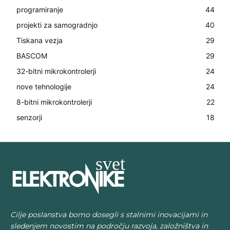
programiranje
44
projekti za samogradnjo
40
Tiskana vezja
29
BASCOM
29
32-bitni mikrokontrolerji
24
nove tehnologije
24
8-bitni mikrokontrolerji
22
senzorji
18
Cilje poslanstva bomo dosegli s stalnimi inovacijami in
sledenjem novostim na področju razvoja, založništva in