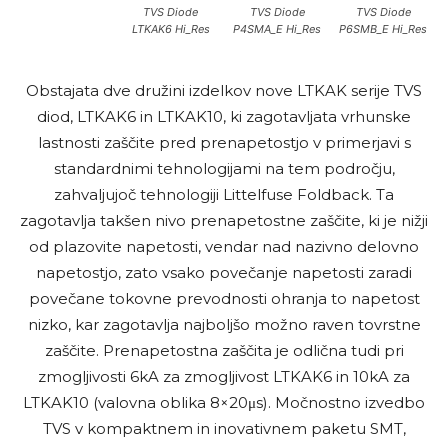
TVS Diode
TVS Diode
TVS Diode
LTKAK6 Hi_Res
P4SMA_E Hi_Res
P6SMB_E Hi_Res
Obstajata dve družini izdelkov nove LTKAK serije TVS
diod, LTKAK6 in LTKAK10, ki zagotavljata vrhunske
lastnosti zaščite pred prenapetostjo v primerjavi s
standardnimi tehnologijami na tem področju,
zahvaljujoč tehnologiji Littelfuse Foldback. Ta
zagotavlja takšen nivo prenapetostne zaščite, ki je nižji
od plazovite napetosti, vendar nad nazivno delovno
napetostjo, zato vsako povečanje napetosti zaradi
povečane tokovne prevodnosti ohranja to napetost
nizko, kar zagotavlja najboljšo možno raven tovrstne
zaščite. Prenapetostna zaščita je odlična tudi pri
zmogljivosti 6kA za zmogljivost LTKAK6 in 10kA za
LTKAK10 (valovna oblika 8×20μs). Močnostno izvedbo
TVS v kompaktnem in inovativnem paketu SMT,