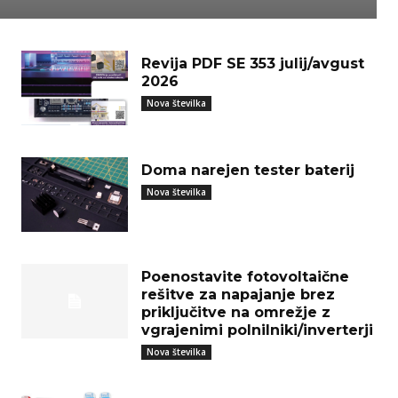
Revija PDF SE 353 julij/avgust
2026
Nova številka
Doma narejen tester baterij
Nova številka
Poenostavite fotovoltaične
rešitve za napajanje brez
priključitve na omrežje z
vgrajenimi polnilniki/inverterji
Nova številka