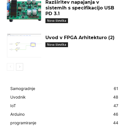
Razširitev napajanja v
sistemih s specifikacijo USB
PD 3.1
Nova številka
Uvod v FPGA Arhitekturo (2)
Nova številka
Samogradnje
61
Uvodnik
48
IoT
47
Arduino
46
programiranje
44