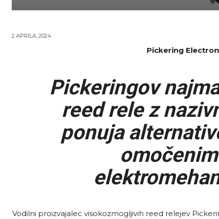
2 APRILA, 2024
Pickering Electron
Pickeringov najman
reed rele z nazi
ponuja alternativ
omočenim r
elektromehan
Vodilni proizvajalec visokozmogljivih reed relejev Pickerin