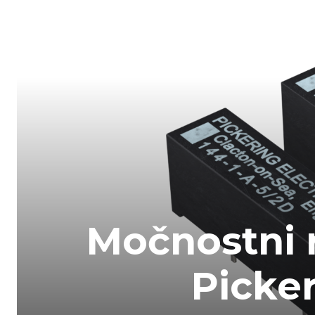
Močnostni r
Picker