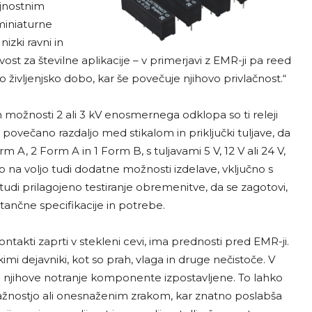
ajnostnim
miniaturne
izki ravni in
ivost za številne aplikacije – v primerjavi z EMR-ji pa reed
o življenjsko dobo, kar še povečuje njihovo privlačnost.“
n možnosti 2 ali 3 kV enosmernega odklopa so ti releji
o povečano razdaljo med stikalom in priključki tuljave, da
m A, 2 Form A in 1 Form B, s tuljavami 5 V, 12 V ali 24 V,
 na voljo tudi dodatne možnosti izdelave, vključno s
 tudi prilagojeno testiranje obremenitve, da se zagotovi,
ančne specifikacije in potrebe.
ontakti zaprti v stekleni cevi, ima prednosti pred EMR-ji.
mi dejavniki, kot so prah, vlaga in druge nečistoče. V
o njihove notranje komponente izpostavljene. To lahko
 vlažnostjo ali onesnaženim zrakom, kar znatno poslabša