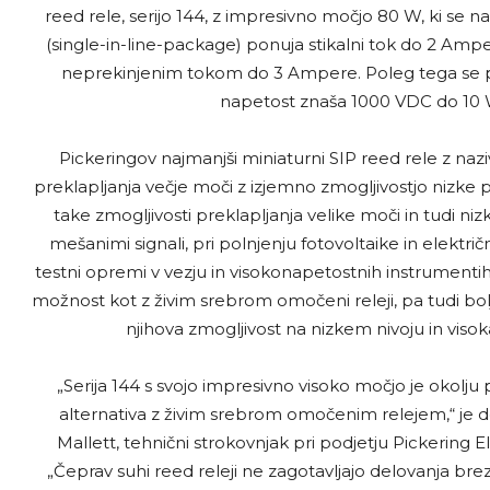
reed rele, serijo 144, z impresivno močjo 80 W, ki se n
(single-in-line-package) ponuja stikalni tok do 2 Ampe
neprekinjenim tokom do 3 Ampere. Poleg tega se pon
napetost znaša 1000 VDC do 10 W 
Pickeringov najmanjši miniaturni SIP reed rele z n
preklapljanja večje moči z izjemno zmogljivostjo nizke p
take zmogljivosti preklapljanja velike moči in tudi ni
mešanimi signali, pri polnjenju fotovoltaike in električni
testni opremi v vezju in visokonapetostnih instrumentih. 
možnost kot z živim srebrom omočeni releji, pa tudi bol
njihova zmogljivost na nizkem nivoju in viso
„Serija 144 s svojo impresivno visoko močjo je okolju 
alternativa z živim srebrom omočenim relejem,“ je d
Mallett, tehnični strokovnjak pri podjetju Pickering E
„Čeprav suhi reed releji ne zagotavljajo delovanja bre