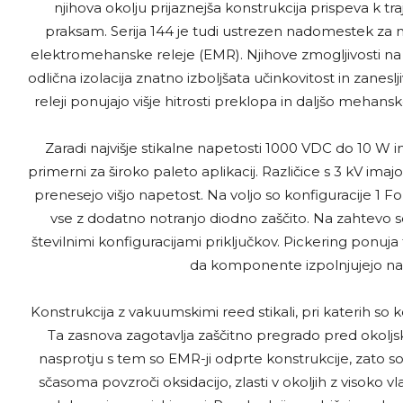
njihova okolju prijaznejša konstrukcija prispeva k tr
praksam. Serija 144 je tudi ustrezen nadomestek za 
elektromehanske releje (EMR). Njihove zmogljivosti na n
odlična izolacija znatno izboljšata učinkovitost in zaneslj
releji ponujajo višje hitrosti preklopa in daljšo mehansk
Zaradi najvišje stikalne napetosti 1000 VDC do 10 W i
primerni za široko paleto aplikacij. Različice s 3 kV imaj
prenesejo višjo napetost. Na voljo so konfiguracije 1 For
vse z dodatno notranjo diodno zaščito. Na zahtevo so
številnimi konfiguracijami priključkov. Pickering ponuja
da komponente izpolnjujejo nat
Konstrukcija z vakuumskimi reed stikali, pri katerih so k
Ta zasnova zagotavlja zaščitno pregrado pred okoljski
nasprotju s tem so EMR-ji odprte konstrukcije, zato s
sčasoma povzroči oksidacijo, zlasti v okoljih z visoko