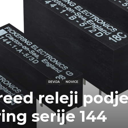
REVIJA
NOVICE
eed releji podje
ing serije 144