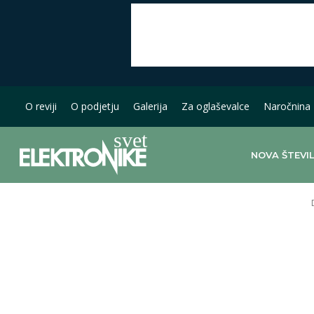
O reviji
O podjetju
Galerija
Za oglaševalce
Naročnina
NOVA ŠTEVI