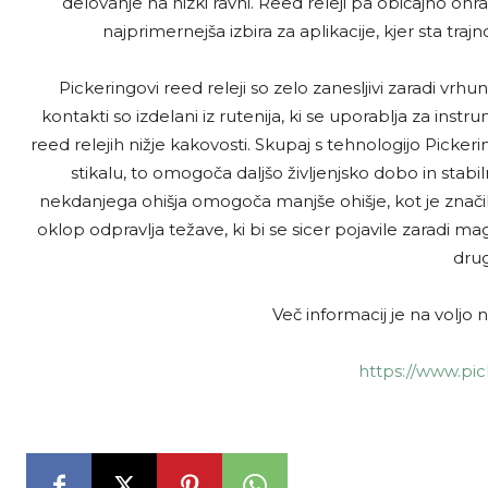
delovanje na nizki ravni. Reed releji pa običajno ohran
najprimernejša izbira za aplikacije, kjer sta tra
Pickeringovi reed releji so zelo zanesljivi zaradi vrh
kontakti so izdelani iz rutenija, ki se uporablja za instru
reed relejih nižje kakovosti. Skupaj s tehnologijo Picke
stikalu, to omogoča daljšo življenjsko dobo in stabi
nekdanjega ohišja omogoča manjše ohišje, kot je znač
oklop odpravlja težave, ki bi se sicer pojavile zaradi ma
dru
Več informacij je na voljo
https://www.pic