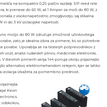
amešča na kompaktni 0,25-palčni razdalji. SIP reed rele
ra, ki prenese do 60 W, ali 1 Amper za moči do 80 W, z
aša z visokonapetostno zmogljivostjo, saj stikalna
in do 3 kV izolacijske napetosti.
azivno močjo do 80 W združuje zmožnost učinkovitega
orabe, zato je idealna izbira za primere, ko so potrebne
zke porabe. Uporablja se na testerjih polprevodnikov z
h vozil, analizi rudarskih plinov, medicinski elektroniki,
V številnih primerih serija 144 ponuja okolju prijaznejšo
jšo alternativo elektromehanskim relejem, kjer se lahko
ka izolacija izkažeta za pomembno prednost..
prijaznejša
ejal Kevin
lectronics.
z odskokov,