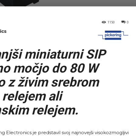
1150
0
ics
jši miniaturni SIP
vno močjo do 80 W
o z živim srebrom
elejem ali
skim relejem.
g Electronics je predstavil svoj najnovejši visokozmogljivi