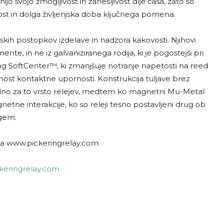
ijo svojo zmogljivost in zanesljivost dlje časa, zato so
jnost in dolga življenjska doba ključnega pomena.
unskih postopkov izdelave in nadzora kakovosti. Njihovi
mente, in ne iz galvaniziranega rodija, ki je pogostejši pri
ring SoftCenter™, ki zmanjšuje notranje napetosti na reed
lnost kontaktne upornosti. Konstrukcija tuljave brez
ilno za to vrsto relejev, medtem ko magnetni Mu-Metal
gnetne interakcije, ko so releji tesno postavljeni drug ob
gem.
 na www.pickeringrelay.com
keringrelay.com