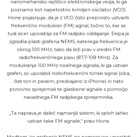
nanomehansko različico elektronskega vezja, ki ga
poznamo kot napetostno krmiljen oscilator (VCO).
Hone pojasnjuje, da je z VCO čisto preprosto ustvariti
frekvenčno moduliran (FM) signal, točno to, kar se
tudi sicer uporablja za FM radijsko oddajanje. Ekipa je
zgradila plasti grafena NEMS, katerega frekvenca je
okrog 100 MHz, tako da leži prav v sredini FM
radiofrekvenčnega pasu (87,7-108 MHz). Za
moduliranje 100 MHz nosilnega signala, ki ga ustvari
grafen, so uporabili nizkofrekvenčni tonski signal (oba,
čisti ton in pesem, predvajano iz iPhone) in nato
ponovno sprejemali te glasbene signale s pomočjo
navadnega FM radijskega sprejemnika.
„Ta naprava je daleč najmanjši sistem, ki sploh lahko
ustvari take FM signale,“ pravi Hone.
Medtem, ko grafenski NEMS ne nameravajo uporabiti