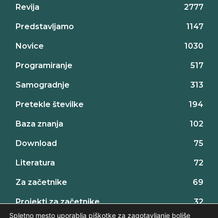
Revija
2777
Predstavljamo
1147
Novice
1030
Programiranje
517
Samogradnje
313
Pretekle številke
194
Baza znanja
102
Download
75
Literatura
72
Za začetnike
69
Projekti za začetnike
32
Spletno mesto uporablja piškotke za zagotavljanje boljše