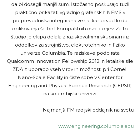
da bi dosegli manjši šum. Istočasno poskušajo tudi
praktično prikazati vgradnjo grafenskih NEMS v
polprevodniška integrirana vezja, kar bi vodilo do
oblikovanja še bolj kompaktnih oscilatorjev. Za to
študijo je ekipa delala z raziskovalnimi skupinami iz
oddelkov za strojništvo, elektrotehniko in fiziko
univerze Columbia. Te raziskave podpirata
Qualcomm Innovation Fellowship 2012 in letalske sile
ZDA z uporabo vseh virov in možnosti pri Cornell
Nano-Scale Facility in čiste sobe v Center for
Engineering and Physical Science Research (CEPSR)
na kolumbijski univerzi.
Najmanjši FM radijski oddajnik na svetu
www.engineering.columbia.edu