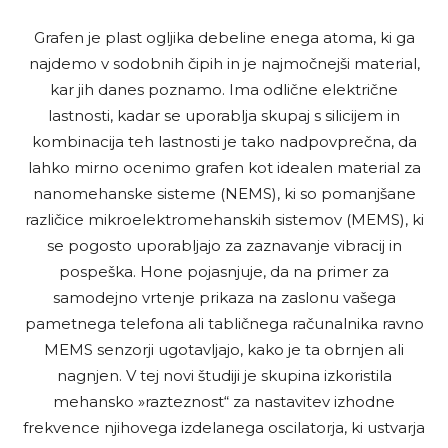
Grafen je plast ogljika debeline enega atoma, ki ga
najdemo v sodobnih čipih in je najmočnejši material,
kar jih danes poznamo. Ima odlične električne
lastnosti, kadar se uporablja skupaj s silicijem in
kombinacija teh lastnosti je tako nadpovprečna, da
lahko mirno ocenimo grafen kot idealen material za
nanomehanske sisteme (NEMS), ki so pomanjšane
različice mikroelektromehanskih sistemov (MEMS), ki
se pogosto uporabljajo za zaznavanje vibracij in
pospeška. Hone pojasnjuje, da na primer za
samodejno vrtenje prikaza na zaslonu vašega
pametnega telefona ali tabličnega računalnika ravno
MEMS senzorji ugotavljajo, kako je ta obrnjen ali
nagnjen. V tej novi študiji je skupina izkoristila
mehansko »razteznost“ za nastavitev izhodne
frekvence njihovega izdelanega oscilatorja, ki ustvarja