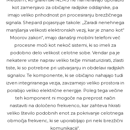
kot zamenjavo za običajne radijske oddajnike, pa
imajo veliko prihodnost pri procesiranju brezžičnega
signala. Shepard pojasnjuje takole: „Zaradi nenehnega
manjšanja velikosti elektronskih vezij, kar je znano kot“
Moorov zakon“, imajo današnji mobilni telefoni več
procesne moči kot nekoč sistemi, ki so imeli za
podobno delo velikost celotne sobe. Vendar pa je
nekatere vrste naprav veliko težje miniaturizirati, zlasti
tiste, ki so potrebne pri ustvarjanju in obdelavi radijskih
signalov. Te komponente, ki se običajno nahajajo tudi
izven integriranega vezja, zavzamejo veliko prostora in
porabijo veliko električne energije. Poleg tega večine
teh komponent ni mogoče na preprost način
nastaviti na določeno frekvenco, kar zahteva hkrati
veliko število podobnih enot za pokrivanje celotnega
območja frekvenc, ki se uporabljajo pri neki brezžični
komunikaciji“.