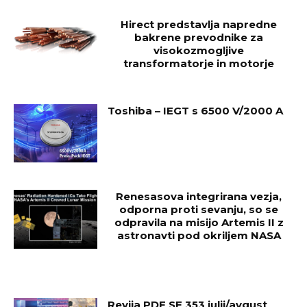
Hirect predstavlja napredne
bakrene prevodnike za
visokozmogljive
transformatorje in motorje
Toshiba – IEGT s 6500 V/2000 A
Renesasova integrirana vezja,
odporna proti sevanju, so se
odpravila na misijo Artemis II z
astronavti pod okriljem NASA
Revija PDF SE 353 julij/avgust