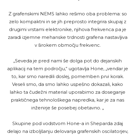
Z grafenskimi NEMS lahko rešimo oba problema: so
zelo kompaktni in se jih preprosto integrira skupaj z
drugimi vrstami elektronike, njihova frekvenca pa je
zaradi izjemne mehanske trdnosti grafena nastavljiva
v širokem območju frekvenc.
„Seveda je pred nami še dolga pot do dejanskih
aplikacij na tem področju,“ ugotavlja Hone, „vendar je
to, kar smo naredili doslej, pomemben prvi korak.
Veseli smo, da smo lahko uspešno dokazali, kako
lahko ta čudežni material uporabimo za doseganje
praktičnega tehnološkega napredka, kar je za nas
inženirje še posebej obetavno. „
Skupine pod vodstvom Hone-a in Sheparda zdaj
delajo na izboljšanju delovanja grafenskih oscilatorjev,