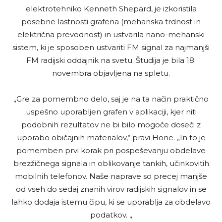
elektrotehniko Kenneth Shepard, je izkoristila
posebne lastnosti grafena (mehanska trdnost in
električna prevodnost) in ustvarila nano-mehanski
sistem, ki je sposoben ustvariti FM signal za najmanjši
FM radijski oddajnik na svetu. Študija je bila 18.
novembra objavljena na spletu.
„Gre za pomembno delo, saj je na ta način praktično
uspešno uporabljen grafen v aplikaciji, kjer niti
podobnih rezultatov ne bi bilo mogoče doseči z
uporabo običajnih materialov,“ pravi Hone. „In to je
pomemben prvi korak pri pospeševanju obdelave
brezžičnega signala in oblikovanje tankih, učinkovitih
mobilnih telefonov. Naše naprave so precej manjše
od vseh do sedaj znanih virov radijskih signalov in se
lahko dodaja istemu čipu, ki se uporablja za obdelavo
podatkov. „