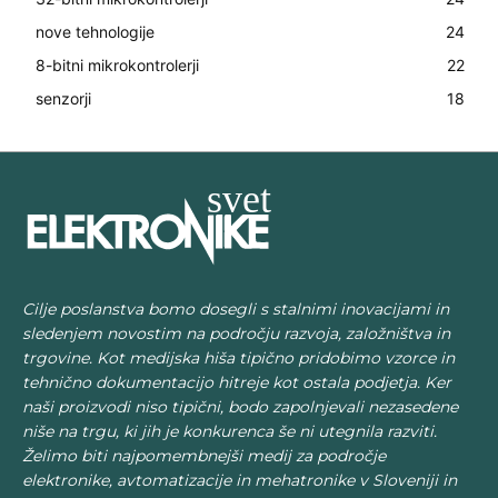
nove tehnologije
24
8-bitni mikrokontrolerji
22
senzorji
18
Cilje poslanstva bomo dosegli s stalnimi inovacijami in
sledenjem novostim na področju razvoja, založništva in
trgovine. Kot medijska hiša tipično pridobimo vzorce in
tehnično dokumentacijo hitreje kot ostala podjetja. Ker
naši proizvodi niso tipični, bodo zapolnjevali nezasedene
niše na trgu, ki jih je konkurenca še ni utegnila razviti.
Želimo biti najpomembnejši medij za področje
elektronike, avtomatizacije in mehatronike v Sloveniji in