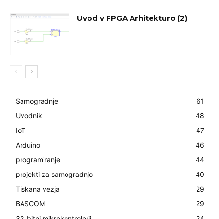
Uvod v FPGA Arhitekturo (2)
Samogradnje
61
Uvodnik
48
IoT
47
Arduino
46
programiranje
44
projekti za samogradnjo
40
Tiskana vezja
29
BASCOM
29
32-bitni mikrokontrolerji
24