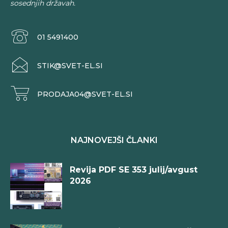
sosednjih državah.
01 5491400
STIK@SVET-EL.SI
PRODAJA04@SVET-EL.SI
NAJNOVEJŠI ČLANKI
Revija PDF SE 353 julij/avgust
2026