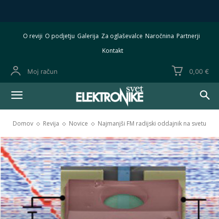
O reviji
O podjetju
Galerija
Za oglaševalce
Naročnina
Partnerji
Kontakt
Moj račun
0,00 €
Domov
Revija
Novice
Najmanjši FM radijski oddajnik na svetu