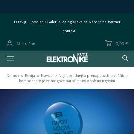
O reviji
O podjetju
Galerija
Za oglaševalce
Naročnina
Partnerji
Kontakt
Moj račun
0,00 €
Domov
Revija
Novice
Najnaprednejšo prenapetostno zaščitno
komponento je že mogoče naročiti tudi v spletni trgovini