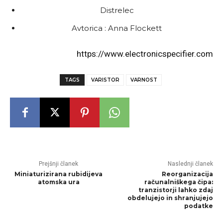
Distrelec
Avtorica : Anna Flockett
https://www.electronicspecifier.com
TAGS
VARISTOR
VARNOST
Prejšnji članek
Naslednji članek
Miniaturizirana rubidijeva
Reorganizacija
atomska ura
računalniškega čipa:
tranzistorji lahko zdaj
obdelujejo in shranjujejo
podatke