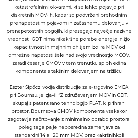
katastrofalnimi okvarami, ki se lahko pojavijo pri
diskretnih MOV-ih, kadar so podvrženi prehodnim
prenapetostim pojavom in začasnemu delovanju v
prenapetostnih pogojih, ki presegajo največje nazivne
vrednosti. GDT nima nikakršne porabe energije, nižjo
kapacitivnost in majhnim ohišjem izolira MOV od
omrežne napetosti šele nad svojo vrednostjo MCOV,
zaradi česar je GMOV v tem trenutku sploh edina
komponenta s takšnim delovanjem na tržišču.
Eszter Sipőcz, vodja distribucije za e-trgovino EMEA
pri Bournsu, je izjavil: “Z združevanjem MOV in GDT,
skupaj s patentirano tehnologijo FLAT, ki prihrani
prostor, Bournsova GMOV komponenta vsekakor
zagotavlja načrtovanje z minimalno porabo prostora,
poleg tega pa je neposredna zamenjava za
standardni 14 ali 20 mm MOV, brez kakršnihkoli