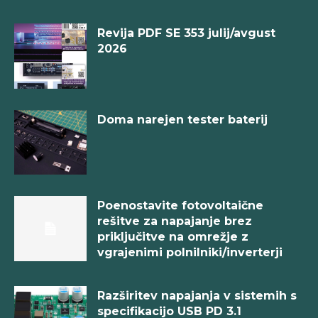
Revija PDF SE 353 julij/avgust
2026
Doma narejen tester baterij
Poenostavite fotovoltaične
rešitve za napajanje brez
priključitve na omrežje z
vgrajenimi polnilniki/inverterji
Razširitev napajanja v sistemih s
specifikacijo USB PD 3.1