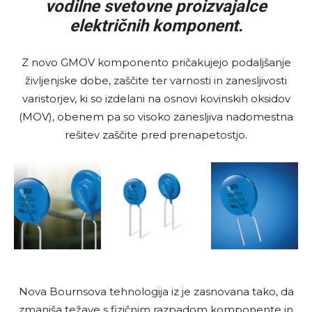
vodilne svetovne proizvajalce
električnih komponent.
Z novo GMOV komponento pričakujejo podaljšanje
življenjske dobe, zaščite ter varnosti in zanesljivosti
varistorjev, ki so izdelani na osnovi kovinskih oksidov
(MOV), obenem pa so visoko zanesljiva nadomestna
rešitev zaščite pred prenapetostjo.
Nova Bournsova tehnologija iz je zasnovana tako, da
zmanjša težave s fizičnim razpadom komponente in