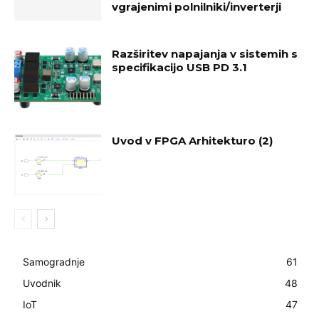
vgrajenimi polnilniki/inverterji
Razširitev napajanja v sistemih s
specifikacijo USB PD 3.1
Uvod v FPGA Arhitekturo (2)
Samogradnje
61
Uvodnik
48
IoT
47