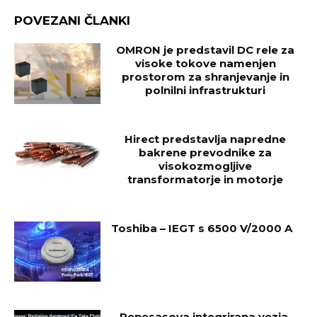
POVEZANI ČLANKI
OMRON je predstavil DC rele za
visoke tokove namenjen
prostorom za shranjevanje in
polnilni infrastrukturi
Hirect predstavlja napredne
bakrene prevodnike za
visokozmogljive
transformatorje in motorje
Toshiba – IEGT s 6500 V/2000 A
Renesasova integrirana vezja,