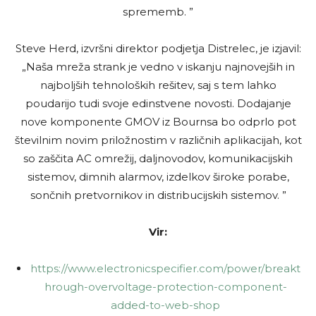
sprememb. ”
Steve Herd, izvršni direktor podjetja Distrelec, je izjavil:
„Naša mreža strank je vedno v iskanju najnovejših in
najboljših tehnoloških rešitev, saj s tem lahko
poudarijo tudi svoje edinstvene novosti. Dodajanje
nove komponente GMOV iz Bournsa bo odprlo pot
številnim novim priložnostim v različnih aplikacijah, kot
so zaščita AC omrežij, daljnovodov, komunikacijskih
sistemov, dimnih alarmov, izdelkov široke porabe,
sončnih pretvornikov in distribucijskih sistemov. ”
Vir:
https://www.electronicspecifier.com/power/breakt
hrough-overvoltage-protection-component-
added-to-web-shop