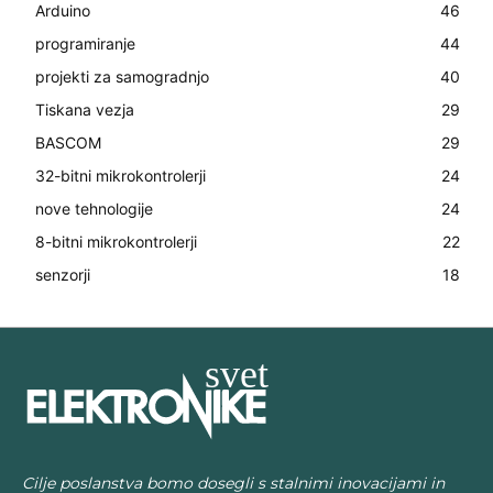
Arduino
46
programiranje
44
projekti za samogradnjo
40
Tiskana vezja
29
BASCOM
29
32-bitni mikrokontrolerji
24
nove tehnologije
24
8-bitni mikrokontrolerji
22
senzorji
18
Cilje poslanstva bomo dosegli s stalnimi inovacijami in