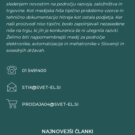
sledenjem novostim na področju razvoja, založništva in
trgovine. Kot medijska hiša tipično pridobimo vzorce in
tehnično dokumentacijo hitreje kot ostala podjetja. Ker
naši proizvodi niso tipični, bodo zapolnjevali nezasedene
niše na trgu, ki jih je konkurenca še ni utegnila razviti.
Želimo biti najpomembnejši medij za področje
elektronike, avtomatizacije in mehatronike v Sloveniji in
sosednjih državah.
01 5491400
STIK@SVET-EL.SI
PRODAJA04@SVET-EL.SI
NAJNOVEJŠI ČLANKI