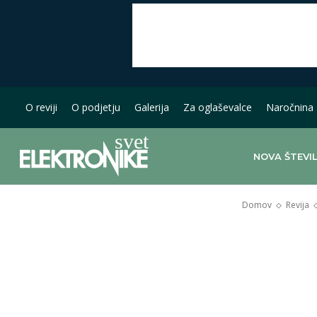
O reviji
O podjetju
Galerija
Za oglaševalce
Naročnina
NOVA ŠTEVI
Domov
Revija