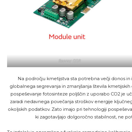
Senzor CO2
Na področju kmetijstva sta potrebna večji donos in i
globalnega segrevanja in zmanjšanja števila kmetijskih
pospeševanje fotosinteze poljščin z uporabo CO2 je učin
zaradi nedavnega povečanja stroškov energije ključn
okoljskih podatkov. Zato imajo pri tehnologiji pospeševa
ki zagotavljajo dolgoročno stabilnost, ne po