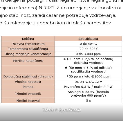
, ki deluje na podlagi Muratinega edinstvenega algoritma
jenje in referenco) NDIR*1. Zato umerjanje v atmosferi ni
jno stabilnost, zaradi česar ne potrebuje vzdrževanja.
oljša rokovanje z uporabnikom in olajša namestitev.
Tabela 1: Specifikacije