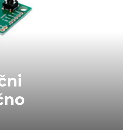
čni
čno