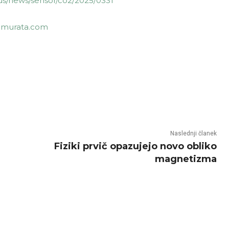
s/news/sensor/co2/2025/0331
.murata.com
Naslednji članek
Fiziki prvič opazujejo novo obliko
magnetizma