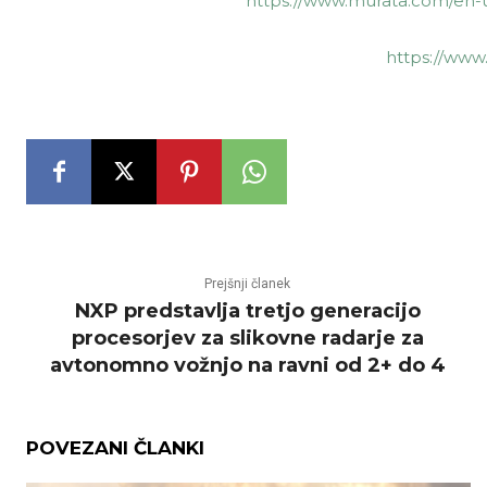
https://www.murata.com/en-u
https://www
Prejšnji članek
NXP predstavlja tretjo generacijo
procesorjev za slikovne radarje za
avtonomno vožnjo na ravni od 2+ do 4
POVEZANI ČLANKI