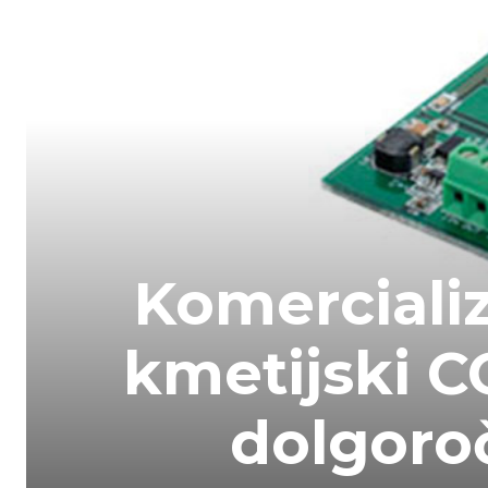
Komercializ
kmetijski C
dolgoroč