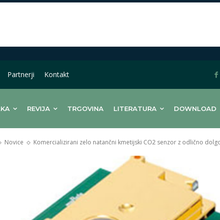
Partnerji
Kontakt
LKA
REVIJA
TRGOVINA
LITERATURA
DOWNLOAD
Novice
Komercializirani zelo natančni kmetijski CO2 senzor z odlično dolg