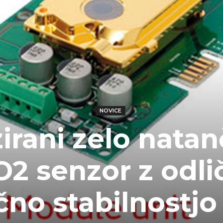
NOVICE
irani zelo natan
O2 senzor z odli
no stabilnostjo