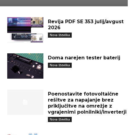
Revija PDF SE 353 julij/avgust
2026
Nova številka
Doma narejen tester baterij
Nova številka
Poenostavite fotovoltaične
rešitve za napajanje brez
priključitve na omrežje z
vgrajenimi polnilniki/inverterji
Nova številka