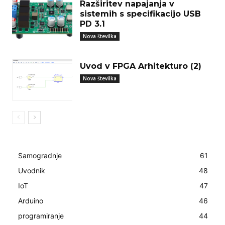
Razširitev napajanja v
sistemih s specifikacijo USB
PD 3.1
Nova številka
Uvod v FPGA Arhitekturo (2)
Nova številka
Samogradnje
61
Uvodnik
48
IoT
47
Arduino
46
programiranje
44