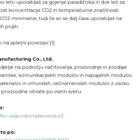
no leto uporabljali za gojenje paradižnika in dve leti za
osti koncentracije CO2 in temperaturne značilnosti.
i CO2 minimalne, tudi če so se dalj časa uporabljali na
h poljih.
o na spletni povezavi [1].
nufacturing Co., Ltd.
djetje na področju načrtovanja, proizvodnje in prodaje
eramike, komunikacijskih modulov in napajalnih modulov.
aterialov in vrhunskih, večnamenskih modulov z visoko
n proizvodne obrate po vsem svetu.
r:
en-us/products/sensor/co2
to po: