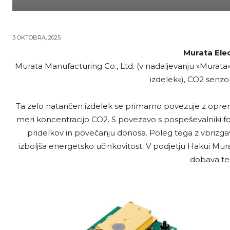
3 OKTOBRA, 2025
Murata Elec
Murata Manufacturing Co., Ltd. (v nadaljevanju »Murata«)
izdelek«), CO2 senzor
Ta zelo natančen izdelek se primarno povezuje z opremo 
meri koncentracijo CO2. S povezavo s pospeševalniki fot
pridelkov in povečanju donosa. Poleg tega z vbriz
izboljša energetsko učinkovitost. V podjetju Hakui Mur
dobava teg