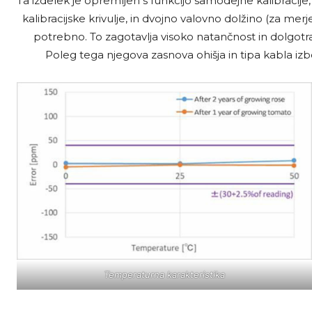
Ta izdelek je opremljen s funkcijo samodejne kalibracije
kalibracijske krivulje, in dvojno valovno dolžino (za mer
potrebno. To zagotavlja visoko natančnost in dolgotra
Poleg tega njegova zasnova ohišja in tipa kabla izb
Temperaturna karakteristika