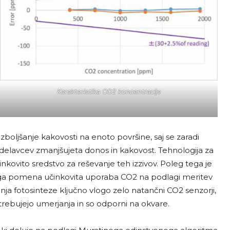
Karakteristika CO2 koncentracije
zboljšanje kakovosti na enoto površine, saj se zaradi
 delavcev zmanjšujeta donos in kakovost. Tehnologija za
kovito sredstvo za reševanje teh izzivov. Poleg tega je
ega pomena učinkovita uporaba CO2 na podlagi meritev
nja fotosinteze ključno vlogo zelo natančni CO2 senzorji,
trebujejo umerjanja in so odporni na okvare.