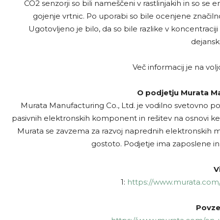
CO2 senzorji so bili nameščeni v rastlinjakih in so se e
gojenje vrtnic. Po uporabi so bile ocenjene značiln
Ugotovljeno je bilo, da so bile razlike v koncentracij
dejanski
Več informacij je na volj
O podjetju Murata Ma
Murata Manufacturing Co., Ltd. je vodilno svetovno po
pasivnih elektronskih komponent in rešitev na osnovi k
Murata se zavzema za razvoj naprednih elektronskih m
gostoto. Podjetje ima zaposlene i
Vi
1:
https://www.murata.com/
Povze