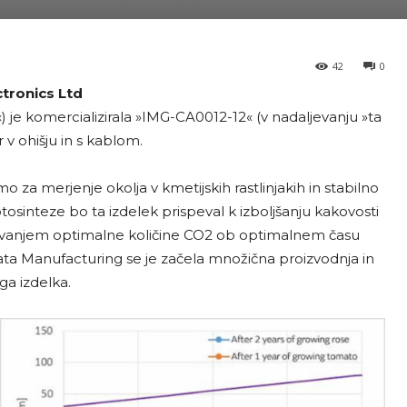
42
0
tronics Ltd
 je komercializirala »IMG-CA0012-12« (v nadaljevanju »ta
 v ohišju in s kablom.
za merjenje okolja v kmetijskih rastlinjakih in stabilno
osinteze bo ta izdelek prispeval k izboljšanju kakovosti
gavanjem optimalne količine CO2 ob optimalnem času
ata Manufacturing se je začela množična proizvodnja in
a izdelka.