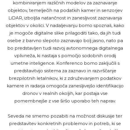
kombiniranjem različnih modelov za zaznavanje
objektov, temelječih na podatkih kamer in senzorjev
LiDAR, izboljša natančnost in zanesljivost zaznavanja
objektov v okolici. V nadaljevanju bomo spoznali, kako
je mogoče digitalne slike prilagoditi tako, da jih tudi
osebe z barvno slepoto zaznavajo bolj jasno, nato pa
bo predstavljen tudi razvoj avtonomnega digitalnega
vplivneža, ki nastaja s pomočjo sodobnih orodij
umetne inteligence. Konferenco bomo zaključili s
predstavitvijo sistema za zaznavo in razvrščanje
brezpilotnih letalnikov, ki z združevanjem podatkov
kamere in radarja omogoča zanesljivejšo identifikacijo
dronov v realnih okoljih, kar postaja vse
pomembnejše z vse širšo uporabo teh naprav.
Seveda ne smemo pozabiti na možnost diskusije ter
predstavitev konkretnih problemov in potreb, ki se