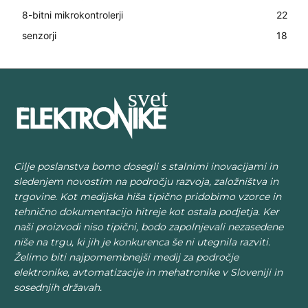
8-bitni mikrokontrolerji
22
senzorji
18
Cilje poslanstva bomo dosegli s stalnimi inovacijami in
sledenjem novostim na področju razvoja, založništva in
trgovine. Kot medijska hiša tipično pridobimo vzorce in
tehnično dokumentacijo hitreje kot ostala podjetja. Ker
naši proizvodi niso tipični, bodo zapolnjevali nezasedene
niše na trgu, ki jih je konkurenca še ni utegnila razviti.
Želimo biti najpomembnejši medij za področje
elektronike, avtomatizacije in mehatronike v Sloveniji in
sosednjih državah.