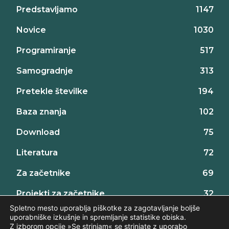
Predstavljamo
1147
Novice
1030
Programiranje
517
Samogradnje
313
Pretekle številke
194
Baza znanja
102
Download
75
Literatura
72
Za začetnike
69
Projekti za začetnike
32
Spletno mesto uporablja piškotke za zagotavljanje boljše
uporabniške izkušnje in spremljanje statistike obiska.
Z izborom opcije »Se strinjam« se strinjate z uporabo