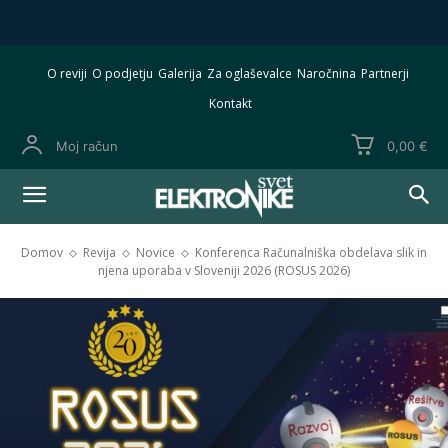
O reviji
O podjetju
Galerija
Za oglaševalce
Naročnina
Partnerji
Kontakt
Moj račun
0,00 €
Domov
Revija
Novice
Konferenca Računalniška obdelava slik in
njena uporaba v Sloveniji 2026 (ROSUS 2026)