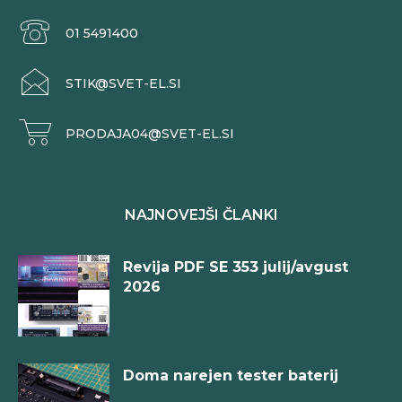
01 5491400
STIK@SVET-EL.SI
PRODAJA04@SVET-EL.SI
NAJNOVEJŠI ČLANKI
Revija PDF SE 353 julij/avgust
2026
Doma narejen tester baterij