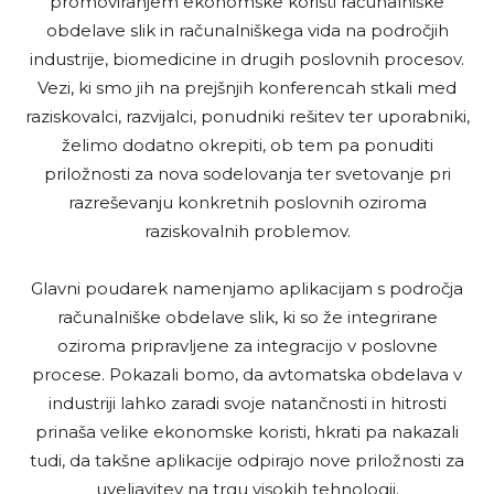
promoviranjem ekonomske koristi računalniške
obdelave slik in računalniškega vida na področjih
industrije, biomedicine in drugih poslovnih procesov.
Vezi, ki smo jih na prejšnjih konferencah stkali med
raziskovalci, razvijalci, ponudniki rešitev ter uporabniki,
želimo dodatno okrepiti, ob tem pa ponuditi
priložnosti za nova sodelovanja ter svetovanje pri
razreševanju konkretnih poslovnih oziroma
raziskovalnih problemov.
Glavni poudarek namenjamo aplikacijam s področja
računalniške obdelave slik, ki so že integrirane
oziroma pripravljene za integracijo v poslovne
procese. Pokazali bomo, da avtomatska obdelava v
industriji lahko zaradi svoje natančnosti in hitrosti
prinaša velike ekonomske koristi, hkrati pa nakazali
tudi, da takšne aplikacije odpirajo nove priložnosti za
uveljavitev na trgu visokih tehnologij.