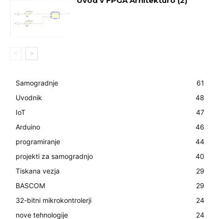
Uvod v FPGA Arhitekturo (2)
Samogradnje
61
Uvodnik
48
IoT
47
Arduino
46
programiranje
44
projekti za samogradnjo
40
Tiskana vezja
29
BASCOM
29
32-bitni mikrokontrolerji
24
nove tehnologije
24