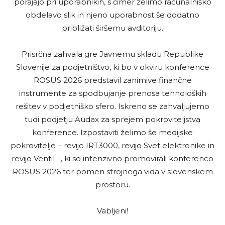
porajajo pri uporabnikih, s čimer želimo računalniško
obdelavo slik in njeno uporabnost še dodatno
približati širšemu avditoriju.
Prisrčna zahvala gre Javnemu skladu Republike
Slovenije za podjetništvo, ki bo v okviru konference
ROSUS 2026 predstavil zanimive finančne
instrumente za spodbujanje prenosa tehnoloških
rešitev v podjetniško sfero. Iskreno se zahvaljujemo
tudi podjetju Audax za sprejem pokroviteljstva
konference. Izpostaviti želimo še medijske
pokrovitelje – revijo IRT3000, revijo Svet elektronike in
revijo Ventil –, ki so intenzivno promovirali konferenco
ROSUS 2026 ter pomen strojnega vida v slovenskem
prostoru.
Vabljeni!