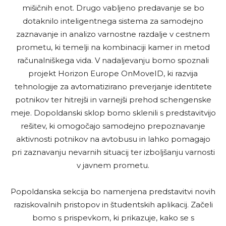
mišičnih enot. Drugo vabljeno predavanje se bo
dotaknilo inteligentnega sistema za samodejno
zaznavanje in analizo varnostne razdalje v cestnem
prometu, ki temelji na kombinaciji kamer in metod
računalniškega vida. V nadaljevanju bomo spoznali
projekt Horizon Europe OnMoveID, ki razvija
tehnologije za avtomatizirano preverjanje identitete
potnikov ter hitrejši in varnejši prehod schengenske
meje. Dopoldanski sklop bomo sklenili s predstavitvijo
rešitev, ki omogočajo samodejno prepoznavanje
aktivnosti potnikov na avtobusu in lahko pomagajo
pri zaznavanju nevarnih situacij ter izboljšanju varnosti
v javnem prometu.
Popoldanska sekcija bo namenjena predstavitvi novih
raziskovalnih pristopov in študentskih aplikacij. Začeli
bomo s prispevkom, ki prikazuje, kako se s