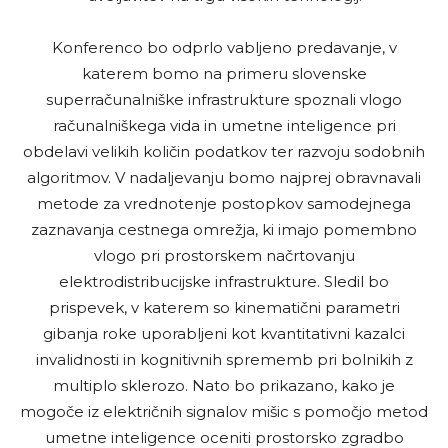
Konferenco bo odprlo vabljeno predavanje, v
katerem bomo na primeru slovenske
superračunalniške infrastrukture spoznali vlogo
računalniškega vida in umetne inteligence pri
obdelavi velikih količin podatkov ter razvoju sodobnih
algoritmov. V nadaljevanju bomo najprej obravnavali
metode za vrednotenje postopkov samodejnega
zaznavanja cestnega omrežja, ki imajo pomembno
vlogo pri prostorskem načrtovanju
elektrodistribucijske infrastrukture. Sledil bo
prispevek, v katerem so kinematični parametri
gibanja roke uporabljeni kot kvantitativni kazalci
invalidnosti in kognitivnih sprememb pri bolnikih z
multiplo sklerozo. Nato bo prikazano, kako je
mogoče iz električnih signalov mišic s pomočjo metod
umetne inteligence oceniti prostorsko zgradbo