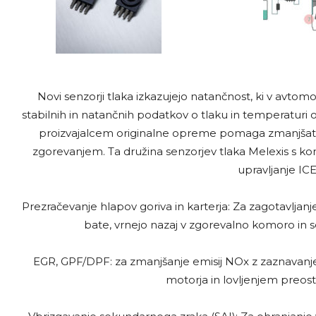
Novi senzorji tlaka izkazujejo natančnost, ki v avtomob
stabilnih in natančnih podatkov o tlaku in temperaturi o
proizvajalcem originalne opreme pomaga zmanjšati em
zgorevanjem. Ta družina senzorjev tlaka Melexis s konc
upravljanje ICE.
Prezračevanje hlapov goriva in karterja: Za zagotavljanje, 
bate, vrnejo nazaj v zgorevalno komoro in se
EGR, GPF/DPF: za zmanjšanje emisij NOx z zaznavanje
motorja in lovljenjem preosta