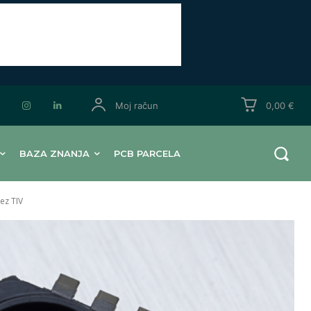
Moj račun
0,00 €
BAZA ZNANJA
PCB PARCELA
ez TIV