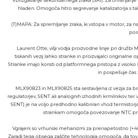
Vbrizgavanje sekundarnega zraka (SAI): Za ohranjanje vo
hladen. Omogoča hitro segrevanje katalizatorja s 
(T)MAPA: Za spremljanje zraka, ki vstopa v motor, za 
por
Laurent Otte, višji vodja proizvodne linije pri družbi 
tiskanih vezij lahko stranke in proizvajalci originalne
Stranke imajo koristi od platformnega pristopa z visoko
in pospešuje čas z
MLX90823 in MLX90825 sta sestavljena iz vezja za bra
regulatorjev, SENT ali analognih izhodnih krmilnikov te
SENT) je na voljo predhodno kalibriran vhod termistor
strankam omogoča povezovanje NTC prek 
Vgrajeni so vrhunski mehanizmi za prenapetostno (+40 V
Zaradi tega obsega zaščite tehnologija omogoča, da tovorn