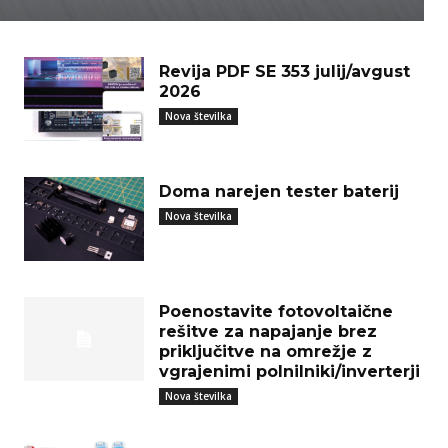
Revija PDF SE 353 julij/avgust
2026
Nova številka
Doma narejen tester baterij
Nova številka
Poenostavite fotovoltaične
rešitve za napajanje brez
priključitve na omrežje z
vgrajenimi polnilniki/inverterji
Nova številka