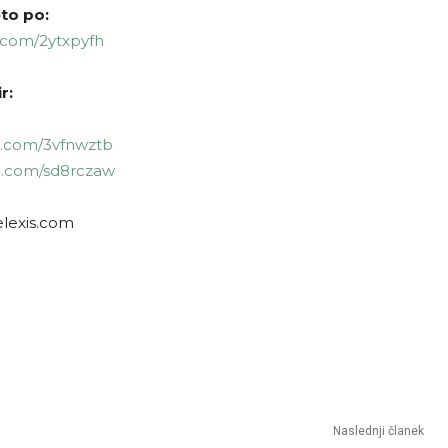
to po:
l.com/2ytxpyfh
r:
rl.com/3vfnwztb
url.com/sd8rczaw
elexis.com
Naslednji članek