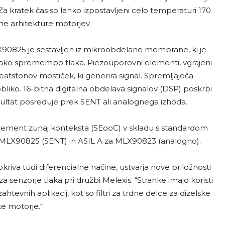
 kratek čas so lahko izpostavljeni celo temperaturi 170
ne arhitekture motorjev.
825 je sestavljen iz mikroobdelane membrane, ki je
vsako spremembo tlaka. Piezouporovni elementi, vgrajeni
atstonov mostiček, ki generira signal. Spremljajoča
obliko. 16-bitna digitalna obdelava signalov (DSP) poskrbi
ltat posreduje prek SENT ali analognega izhoda.
element zunaj konteksta (SEooC) v skladu s standardom
a MLX90825 (SENT) in ASIL A za MLX90823 (analogno).
riva tudi diferencialne načine, ustvarja nove priložnosti
a senzorje tlaka pri družbi Melexis. “Stranke imajo koristi
evnih aplikacij, kot so filtri za trdne delce za dizelske
e motorje.“