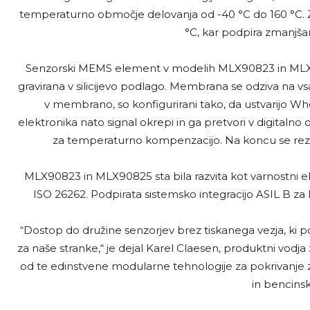
temperaturno območje delovanja od -40 °C do 160 °C. Za
°C, kar podpira zmanjša
Senzorski MEMS element v modelih MLX90823 in MLX90
gravirana v silicijevo podlago. Membrana se odziva na 
v membrano, so konfigurirani tako, da ustvarijo Whe
elektronika nato signal okrepi in ga pretvori v digitalno 
za temperaturno kompenzacijo. Na koncu se rezu
MLX90823 in MLX90825 sta bila razvita kot varnostni 
ISO 26262. Podpirata sistemsko integracijo ASIL B z
“Dostop do družine senzorjev brez tiskanega vezja, ki pok
za naše stranke,“ je dejal Karel Claesen, produktni vodja z
od te edinstvene modularne tehnologije za pokrivanje zaht
in bencinsk