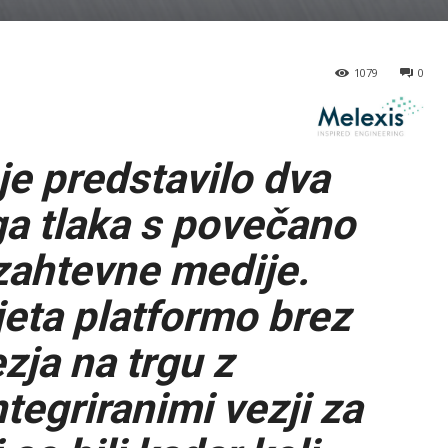
1079
0
je predstavilo dva
ga tlaka s povečano
zahtevne medije.
eta platformo brez
zja na trgu z
tegriranimi vezji za