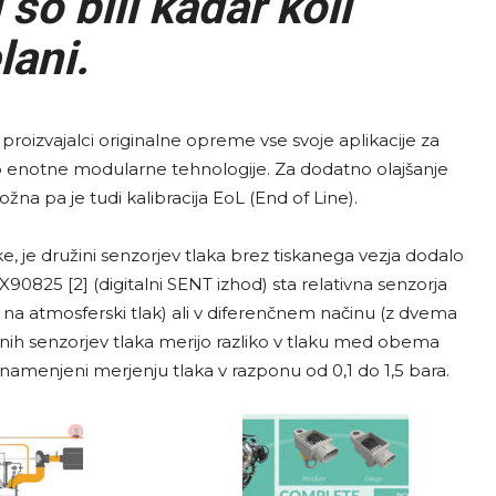
 so bili kadar koli
lani.
roizvajalci originalne opreme vse svoje aplikacije za
jo enotne modularne tehnologije. Za dodatno olajšanje
žna pa je tudi kalibracija EoL (End of Line).
e, je družini senzorjev tlaka brez tiskanega vezja dodalo
90825 [2] (digitalni SENT izhod) sta relativna senzorja
 na atmosferski tlak) ali v diferenčnem načinu (z dvema
nih senzorjev tlaka merijo razliko v tlaku med obema
namenjeni merjenju tlaka v razponu od 0,1 do 1,5 bara.