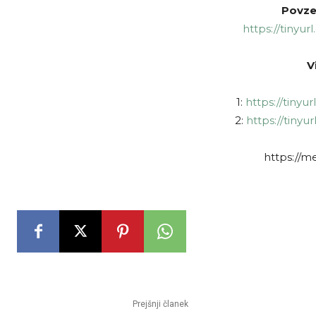
Povze
https://tinyur
Vi
1:
https://tinyu
2:
https://tiny
https://m
Prejšnji članek