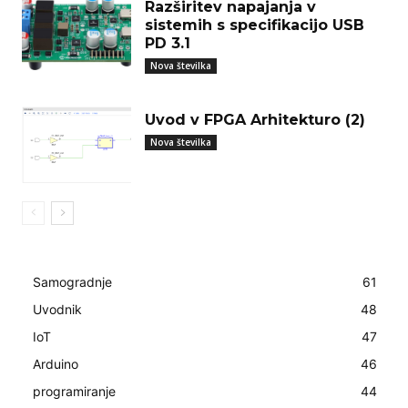
Razširitev napajanja v
sistemih s specifikacijo USB
PD 3.1
Nova številka
Uvod v FPGA Arhitekturo (2)
Nova številka
Samogradnje
61
Uvodnik
48
IoT
47
Arduino
46
programiranje
44