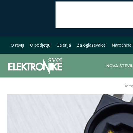
O reviji
O podjetju
Galerija
Za oglaševalce
Naročnina
NOVA ŠTEVI
Dom