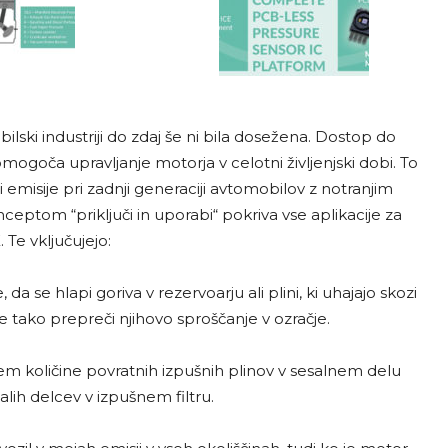
ilski industriji do zdaj še ni bila dosežena. Dostop do
mogoča upravljanje motorja v celotni življenjski dobi. To
isije pri zadnji generaciji avtomobilov z notranjim
eptom “priključi in uporabi“ pokriva vse aplikacije za
 Te vključujejo:
da se hlapi goriva v rezervoarju ali plini, ki uhajajo skozi
 tako prepreči njihovo sproščanje v ozračje.
m količine povratnih izpušnih plinov v sesalnem delu
lih delcev v izpušnem filtru.