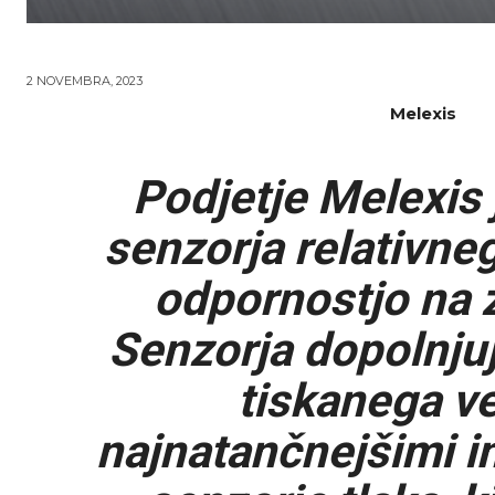
2 NOVEMBRA, 2023
Melexis
Podjetje Melexis 
senzorja relativne
odpornostjo na 
Senzorja dopolnjuj
tiskanega ve
najnatančnejšimi in