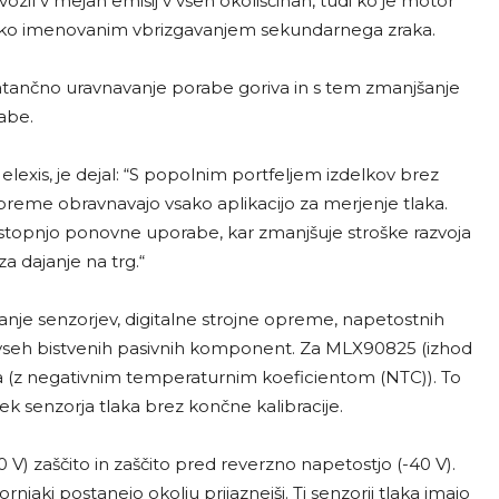
zil v mejah emisij v vseh okoliščinah, tudi ko je motor
tako imenovanim vbrizgavanjem sekundarnega zraka.
natančno uravnavanje porabe goriva in s tem zmanjšanje
abe.
Melexis, je dejal: “S popolnim portfeljem izdelkov brez
 opreme obravnavajo vsako aplikacijo za merjenje tlaka.
 stopnjo ponovne uporabe, kar zmanjšuje stroške razvoja
a dajanje na trg.“
nje senzorjev, digitalne strojne opreme, napetostnih
r vseh bistvenih pasivnih komponent. Za MLX90825 (izhod
ja (z negativnim temperaturnim koeficientom (NTC)). To
senzorja tlaka brez končne kalibracije.
) zaščito in zaščito pred reverzno napetostjo (-40 V).
jaki postanejo okolju prijaznejši. Ti senzorji tlaka imajo