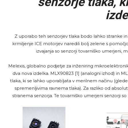
senzorje tlaka, ki
izde
Z uporabo teh senzorjev tlaka bodo lahko stranke in p
krmiljenje ICE motorjev naredili bolj zelene s pomoč
izvajanja so senzorji tovarniško umerjeni, mo
Melexis, globalno podjetje za inženiring mikroelektronik
dva nova izdelka. MLX90823 [1] (analogni izhod) in MLX
tlaka, ki se lahko uporabljata v merilnem načinu (glede
spremenljivima ravnema tlaka). Za razliko od absolut
stranema senzorja. Te tovarniško umerjeni senzorji so 