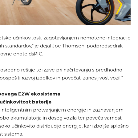
etske učinkovitosti, zagotavljanjem nemotene integracije
nih standardov,“ je dejal Joe Thomsen, podpredsednik
ovne enote dsPIC.
sredno rešuje te izzive pri načrtovanju s predhodno
spešiti razvoj izdelkov in povečati zanesljivost vozil.“
hipovega E2W ekosistema
učinkovitost baterije
 inteligentnim pretvarjanjem energije in zaznavanjem
 dobo akumulatorja in doseg vozila ter poveča varnost.
ko učinkovito distribucijo energije, kar izboljša splošno
st sistema.