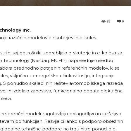
88
0
chnology Inc.
anje različnih modelov e-skuterjev in e-koles.
ijo, saj potrošniki uporabljajo e-skuterje in e-kolesa za
chip Technology (Nasdaq: MCHP) napoveduje uvedbo
abora predhodno potrjenih referenčnih modelov, ki se
koles, vključno z energetsko učinkovitostjo, integracijo
g. S ponudbo skalabilnih rešitev avtomobilskega razreda
oj in izdelajo zanesljiva, funkcionalno bogata električna
lesa.
renčni modeli zagotavljajo prilagodljivo in razširljivo
htevam po funkcijah. Razvijalci lahko s podporo obsežnih
 globalne tehnične podpore na trgu hitro ponudijo e-