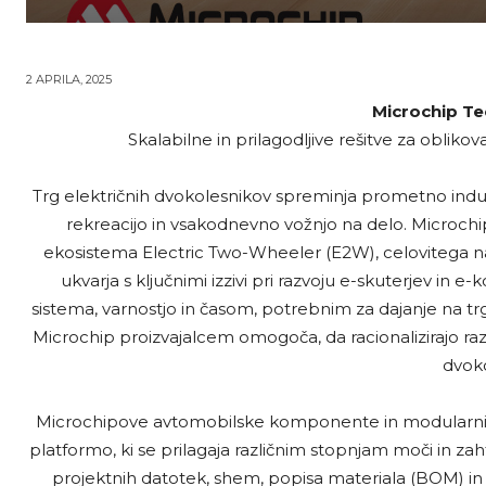
2 APRILA, 2025
Microchip Te
Skalabilne in prilagodljive rešitve za oblikov
Trg električnih dvokolesnikov spreminja prometno industr
rekreacijo in vsakodnevno vožnjo na delo. Micro
ekosistema Electric Two-Wheeler (E2W), celovitega n
ukvarja s ključnimi izzivi pri razvoju e-skuterjev in e-
sistema, varnostjo in časom, potrebnim za dajanje na tr
Microchip proizvajalcem omogoča, da racionalizirajo razv
dvoko
Microchipove avtomobilske komponente in modularni refe
platformo, ki se prilagaja različnim stopnjam moči in za
projektnih datotek, shem, popisa materiala (BOM) in