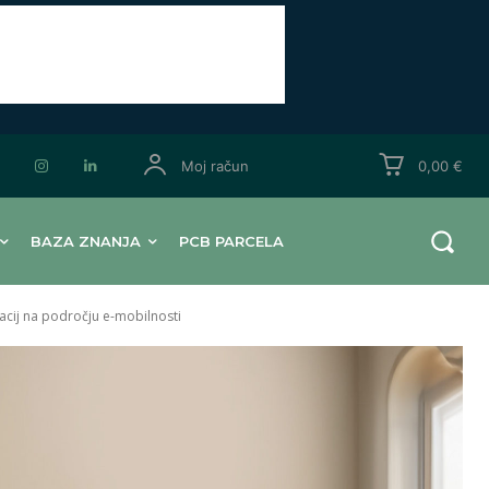
Moj račun
0,00 €
BAZA ZNANJA
PCB PARCELA
acij na področju e-mobilnosti