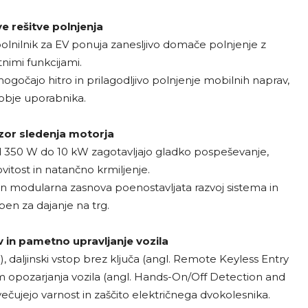
ve rešitve polnjenja
lnilnik za EV ponuja zanesljivo domače polnjenje z
tnimi funkcijami.
očajo hitro in prilagodljivo polnjenje mobilnih naprav,
obje uporabnika.
zor sledenja motorja
 350 W do 10 kW zagotavljajo gladko pospeševanje,
itost in natančno krmiljenje.
 modularna zasnova poenostavljata razvoj sistema in
ben za dajanje na trg.
 in pametno upravljanje vozila
, daljinski vstop brez ključa (angl. Remote Keyless Entry
em opozarjanja vozila (angl. Hands-On/Off Detection and
čujejo varnost in zaščito električnega dvokolesnika.