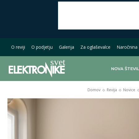
O reviji
O podjetju
Galerija
Za oglaševalce
Naročnina
NOVA ŠTEVI
Domov
Revija
Novice