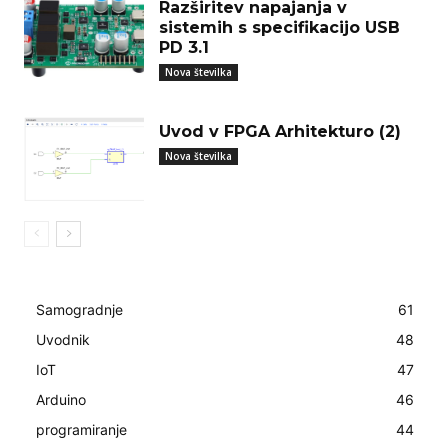
Razširitev napajanja v
sistemih s specifikacijo USB
PD 3.1
Nova številka
Uvod v FPGA Arhitekturo (2)
Nova številka
Samogradnje
61
Uvodnik
48
IoT
47
Arduino
46
programiranje
44