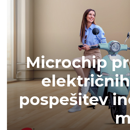
Microchip pr
električni
pospešitev in
m