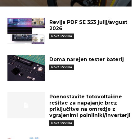
Revija PDF SE 353 julij/avgust
2026
Nova številka
Doma narejen tester baterij
Nova številka
Poenostavite fotovoltaične
rešitve za napajanje brez
priključitve na omrežje z
vgrajenimi polnilniki/inverterji
Nova številka