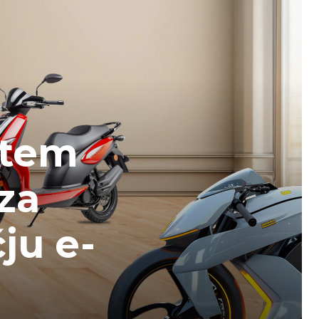
stem
za
ju e-