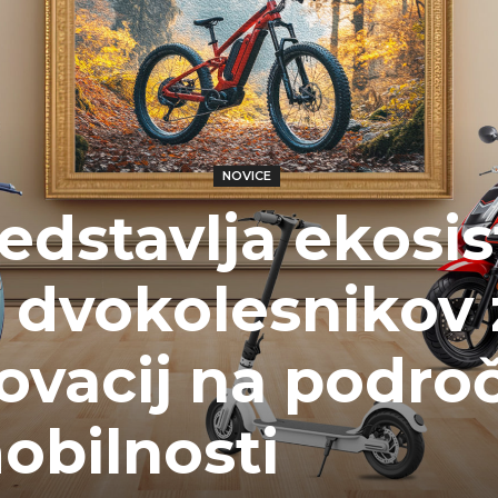
NOVICE
edstavlja ekosi
h dvokolesnikov 
ovacij na področ
obilnosti