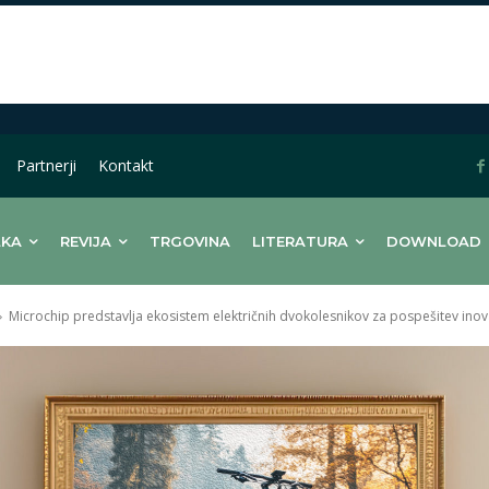
Partnerji
Kontakt
LKA
REVIJA
TRGOVINA
LITERATURA
DOWNLOAD
Microchip predstavlja ekosistem električnih dvokolesnikov za pospešitev inov