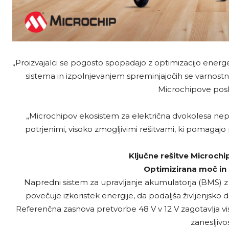
„Proizvajalci se pogosto spopadajo z optimizacijo energ
sistema in izpolnjevanjem spreminjajočih se varnost
Microchipove posl
„Microchipov ekosistem za električna dvokolesa nepo
potrjenimi, visoko zmogljivimi rešitvami, ki pomagajo po
Ključne rešitve Microc
Optimizirana moč in 
Napredni sistem za upravljanje akumulatorja (BMS) z
povečuje izkoristek energije, da podaljša življenjsko
Referenčna zasnova pretvorbe 48 V v 12 V zagotavlja viso
zanesljivo