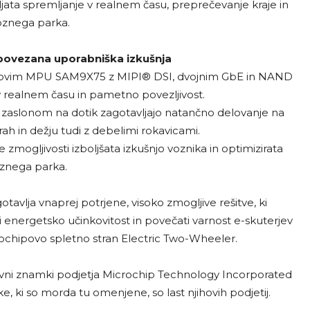
jata spremljanje v realnem času, preprečevanje kraje in
oznega parka.
n povezana uporabniška izkušnja
povim MPU SAM9X75 z MIPI® DSI, dvojnim GbE in NAND
 realnem času in pametno povezljivost.
slonom na dotik zagotavljajo natančno delovanje na
h in dežju tudi z debelimi rokavicami.
 zmogljivosti izboljšata izkušnjo voznika in optimizirata
znega parka.
avlja vnaprej potrjene, visoko zmogljive rešitve, ki
i energetsko učinkovitost in povečati varnost e-skuterjev
icrochipovo spletno stran Electric Two-Wheeler.
ovni znamki podjetja Microchip Technology Incorporated
 ki so morda tu omenjene, so last njihovih podjetij.