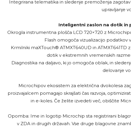
Integrirana telematika in sledenje premoženja zagotavl
upravljanje v
Inteligentni zaslon na dotik i
Okrogla instrumentna plošča LCD 720×720 z Microchi
Flash omogoča vizualizacijo podatkov v
Krmilniki maXTouch® ATMXT640UD in ATMXT641TD z za
dotik v ekstremnih vremenskih razmera
Diagnostika na daljavo, ki jo omogoča oblak, in sledenje
delovanje vo
Microchipov ekosistem za električna dvokolesa zagot
proizvajalcem pomagajo skrajšati čas razvoja, optimizirat
in e-koles. Če želite izvedeti več, obiščite M
Opomba: Ime in logotip Microchip sta registrirani blag
v ZDA in drugih državah. Vse druge blagovne znamke,