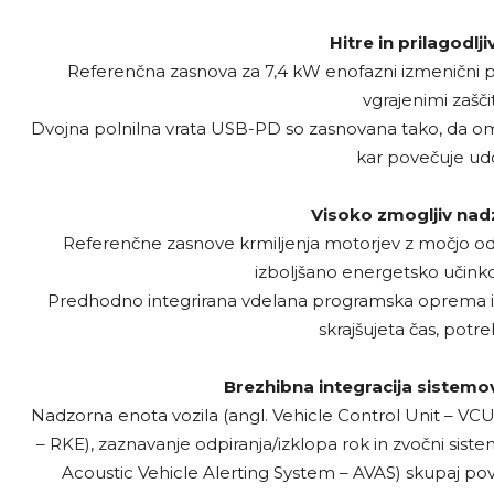
Hitre in prilagodlji
Referenčna zasnova za 7,4 kW enofazni izmenični po
vgrajenimi zašči
Dvojna polnilna vrata USB-PD so zasnovana tako, da omog
kar povečuje ud
Visoko zmogljiv nad
Referenčne zasnove krmiljenja motorjev z močjo od
izboljšano energetsko učinkov
Predhodno integrirana vdelana programska oprema in
skrajšujeta čas, potre
Brezhibna integracija sistemov
Nadzorna enota vozila (angl. Vehicle Control Unit – VCU)
– RKE), zaznavanje odpiranja/izklopa rok in zvočni sist
Acoustic Vehicle Alerting System – AVAS) skupaj pove