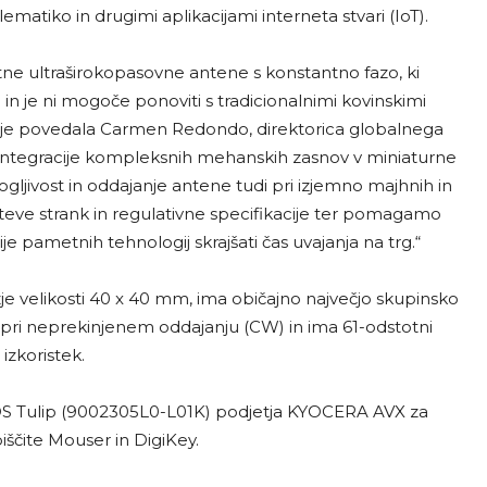
elematiko in drugimi aplikacijami interneta stvari (IoT).
e ultraširokopasovne antene s konstantno fazo, ki
n je ni mogoče ponoviti s tradicionalnimi kovinskimi
,“ je povedala Carmen Redondo, direktorica globalnega
integracije kompleksnih mehanskih zasnov v miniaturne
jivost in oddajanje antene tudi pri izjemno majhnih in
eve strank in regulativne specifikacije ter pomagamo
je pametnih tehnologij skrajšati čas uvajanja na trg.“
 velikosti 40 x 40 mm, ima običajno največjo skupinsko
W pri neprekinjenem oddajanju (CW) in ima 61-odstotni
izkoristek.
 LDS Tulip (9002305L0-L01K) podjetja KYOCERA AVX za
iščite Mouser in DigiKey.