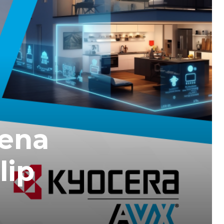
jena
lip