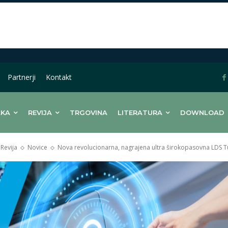
Partnerji
Kontakt
LKA
REVIJA
TRGOVINA
LITERATURA
DOWNLOAD
Revija
Novice
Nova revolucionarna, nagrajena ultra širokopasovna LDS T