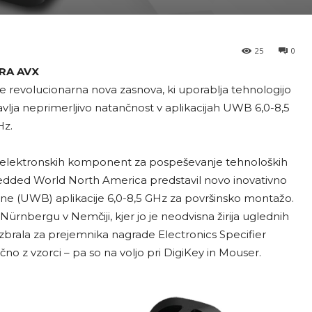
25
0
RA AVX
e revolucionarna nova zasnova, ki uporablja tehnologijo
vlja neprimerljivo natančnost v aplikacijah UWB 6,0-8,5
z.
h elektronskih komponent za pospeševanje tehnoloških
mbedded World North America predstavil novo inovativno
ne (UWB) aplikacije 6,0-8,5 GHz za površinsko montažo.
rnbergu v Nemčiji, kjer jo je neodvisna žirija uglednih
i izbrala za prejemnika nagrade Electronics Specifier
no z vzorci – pa so na voljo pri DigiKey in Mouser.