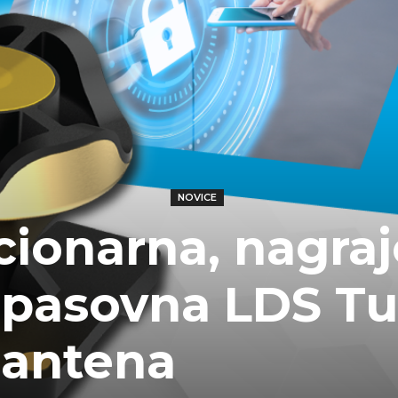
NOVICE
cionarna, nagra
opasovna LDS Tu
antena