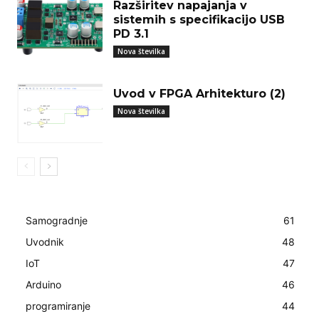
Razširitev napajanja v
sistemih s specifikacijo USB
PD 3.1
Nova številka
Uvod v FPGA Arhitekturo (2)
Nova številka
Samogradnje
61
Uvodnik
48
IoT
47
Arduino
46
programiranje
44