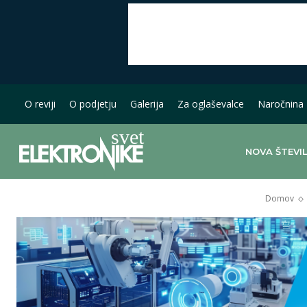
O reviji
O podjetju
Galerija
Za oglaševalce
Naročnina
NOVA ŠTEVI
Domov