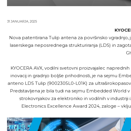
31 JANUARJA, 2025
KYOCE
Nova patentirana Tulip antena za površinsko vgradnjo, j
laserskega neposrednega strukturiranja (LDS) in zagota
GH
KYOCERA AVX, vodilni svetovni proizvajalec napredni
inovacij in gradnjo boljše prihodnosti, je na sejmu E
anteno LDS Tulip (9002305L0-L01K) za ultraširokopasov
Predstavljena je bila tudi na sejmu Embedded World v Nü
strokovnjakov za elektroniko in vodilnih v industrij
Electronics Excellence Award 2024, zaloge – vključ