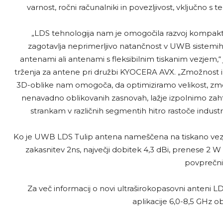
varnost, ročni računalniki in povezljivost, vključno s t
„LDS tehnologija nam je omogočila razvoj kompaktn
zagotavlja neprimerljivo natančnost v UWB sistemih i
antenami ali antenami s fleksibilnim tiskanim vezjem
trženja za antene pri družbi KYOCERA AVX. „Zmožnost 
3D-oblike nam omogoča, da optimiziramo velikost, zmogl
nenavadno oblikovanih zasnovah, lažje izpolnimo zaht
strankam v različnih segmentih hitro rastoče industri
Ko je UWB LDS Tulip antena nameščena na tiskano vezje
zakasnitev 2ns, največji dobitek 4,3 dBi, prenese 2 
povprečni 
Za več informacij o novi ultraširokopasovni anteni
aplikacije 6,0-8,5 GHz ob