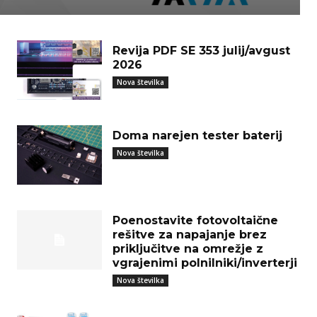
Revija PDF SE 353 julij/avgust
2026
Nova številka
Doma narejen tester baterij
Nova številka
Poenostavite fotovoltaične
rešitve za napajanje brez
priključitve na omrežje z
vgrajenimi polnilniki/inverterji
Nova številka