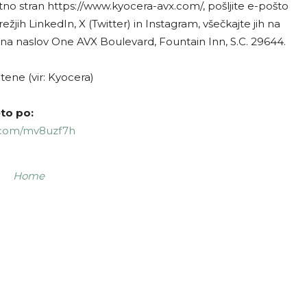
no stran https://www.kyocera-avx.com/, pošljite e-pošto
jih LinkedIn, X (Twitter) in Instagram, všečkajte jih na
e na naslov One AVX Boulevard, Fountain Inn, S.C. 29644.
tene (vir: Kyocera)
to po:
l.com/mv8uzf7h
Home