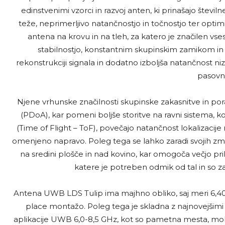
edinstvenimi vzorci in razvoj anten, ki prinašajo števi
teže, neprimerljivo natančnostjo in točnostjo ter opti
antena na krovu in na tleh, za katero je značilen vs
stabilnostjo, konstantnim skupinskim zamikom in li
rekonstrukciji signala in dodatno izboljša natančnost 
pasovne
Njene vrhunske značilnosti skupinske zakasnitve in pora
(PDoA), kar pomeni boljše storitve na ravni sistema, kot
(Time of Flight – ToF), povečajo natančnost lokalizacije
omenjeno napravo. Poleg tega se lahko zaradi svojih zmogl
na sredini plošče in nad kovino, kar omogoča večjo pril
katere je potreben odmik od tal in so z
Antena UWB LDS Tulip ima majhno obliko, saj meri 6,40 
place montažo. Poleg tega je skladna z najnovejšimi
aplikacije UWB 6,0-8,5 GHz, kot so pametna mesta, mobil