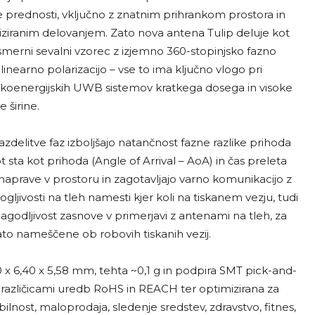
lne prednosti, vključno z znatnim prihrankom prostora in
miziranim delovanjem. Zato nova antena Tulip deluje kot
esmerni sevalni vzorec z izjemno 360-stopinjsko fazno
nearno polarizacijo – vse to ima ključno vlogo pri
nizkoenergijskih UWB sistemov kratkega dosega in visoke
 širine.
zdelitve faz izboljšajo natančnost fazne razlike prihoda
 sta kot prihoda (Angle of Arrival – AoA) in čas preleta
 naprave v prostoru in zagotavljajo varno komunikacijo z
jivosti na tleh namesti kjer koli na tiskanem vezju, tudi
agodljivost zasnove v primerjavi z antenami na tleh, za
ato nameščene ob robovih tiskanih vezij.
x 6,40 x 5,58 mm, tehta ~0,1 g in podpira SMT pick-and-
 različicami uredb RoHS in REACH ter optimizirana za
nost, maloprodaja, sledenje sredstev, zdravstvo, fitnes,