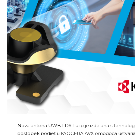
Nova antena UWB LDS Tulip je izdelana s tehnologij
postopek podjetju KYOCERA AVX omogoča ustvarjanj