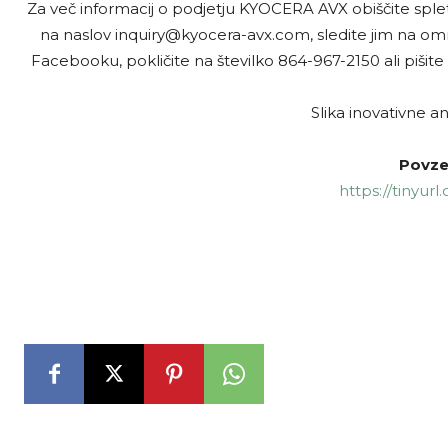
Za več informacij o podjetju KYOCERA AVX obiščite splet
na naslov inquiry@kyocera-avx.com, sledite jim na omrež
Facebooku, pokličite na številko 864-967-2150 ali pišit
Slika inovativne an
Povze
https://tinyur