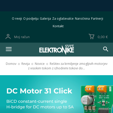
O reviji
O podjetju
Galerija
Za oglaševalce
Naročnina
Partnerji
Kontakt
Moj račun
0,00 €
Domov
Revija
Novice
Rešitev za krmiljenje zmogljivih motorjev
z visokim tokom z izhodnimi tokovi do...