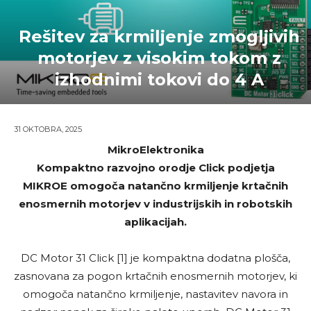
Rešitev za krmiljenje zmogljivih
motorjev z visokim tokom z
izhodnimi tokovi do 4 A
31 OKTOBRA, 2025
MikroElektronika
Kompaktno razvojno orodje Click podjetja
MIKROE omogoča natančno krmiljenje krtačnih
enosmernih motorjev v industrijskih in robotskih
aplikacijah.
DC Motor 31 Click [1] je kompaktna dodatna plošča,
zasnovana za pogon krtačnih enosmernih motorjev, ki
omogoča natančno krmiljenje, nastavitev navora in