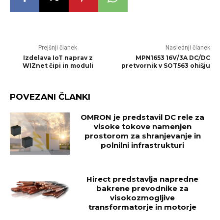
Prejšnji članek
Naslednji članek
Izdelava IoT naprav z
MPN1653 16V/3A DC/DC
WIZnet čipi in moduli
pretvornik v SOT563 ohišju
POVEZANI ČLANKI
OMRON je predstavil DC rele za
visoke tokove namenjen
prostorom za shranjevanje in
polnilni infrastrukturi
Hirect predstavlja napredne
bakrene prevodnike za
visokozmogljive
transformatorje in motorje