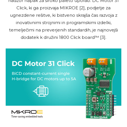
nadzor napak za široko paleto uporab. DC Motor 31
Click, ki ga proizvaja MIKROE [2], podjetje za
ugnezdene rešitve, ki bistveno skrajša čas razvoja z
inovativnimi strojnimi in programskimi izdelki,
temelječimi na preverjenih standardih, je najnovejši
dodatek k družini 1800 Click board™ [3].