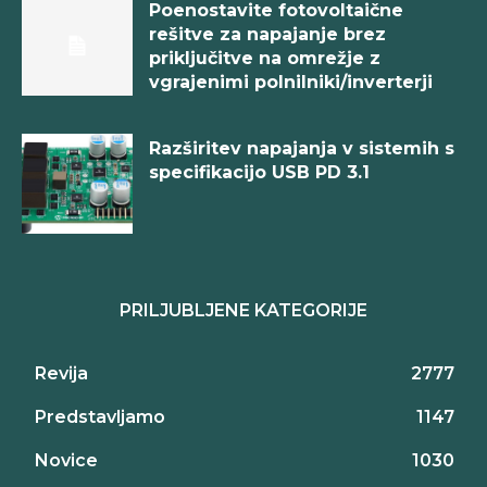
Poenostavite fotovoltaične
rešitve za napajanje brez
priključitve na omrežje z
vgrajenimi polnilniki/inverterji
Razširitev napajanja v sistemih s
specifikacijo USB PD 3.1
PRILJUBLJENE KATEGORIJE
Revija
2777
Predstavljamo
1147
Novice
1030