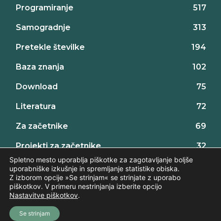
Programiranje
517
Samogradnje
313
Pretekle številke
194
Baza znanja
102
Download
75
Literatura
72
Za začetnike
69
Projekti za začetnike
32
Spletno mesto uporablja piškotke za zagotavljanje boljše
uporabniške izkušnje in spremljanje statistike obiska.
Z izborom opcije »Se strinjam« se strinjate z uporabo
piškotkov. V primeru nestrinjanja izberite opcijo
Nastavitve piškotkov
.
©2026 AX elektronika d.o.o., vse pravice pridržane. | web:
Intinet
Se strinjam