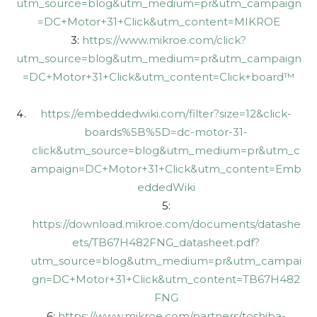
utm_source=blog&utm_medium=pr&utm_campaign
=DC+Motor+31+Click&utm_content=MIKROE
3:
https://www.mikroe.com/click?
utm_source=blog&utm_medium=pr&utm_campaign
=DC+Motor+31+Click&utm_content=Click+board™
https://embeddedwiki.com/filter?size=12&click-
boards%5B%5D=dc-motor-31-
click&utm_source=blog&utm_medium=pr&utm_c
ampaign=DC+Motor+31+Click&utm_content=Emb
eddedWiki
5:
https://download.mikroe.com/documents/datashe
ets/TB67H482FNG_datasheet.pdf?
utm_source=blog&utm_medium=pr&utm_campai
gn=DC+Motor+31+Click&utm_content=TB67H482
FNG
6:
https://www.mikroe.com/partners/toshiba-