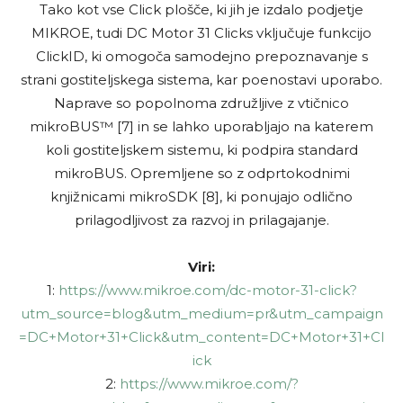
Tako kot vse Click plošče, ki jih je izdalo podjetje
MIKROE, tudi DC Motor 31 Clicks vključuje funkcijo
ClickID, ki omogoča samodejno prepoznavanje s
strani gostiteljskega sistema, kar poenostavi uporabo.
Naprave so popolnoma združljive z vtičnico
mikroBUS™ [7] in se lahko uporabljajo na katerem
koli gostiteljskem sistemu, ki podpira standard
mikroBUS. Opremljene so z odprtokodnimi
knjižnicami mikroSDK [8], ki ponujajo odlično
prilagodljivost za razvoj in prilagajanje.
Viri:
1:
https://www.mikroe.com/dc-motor-31-click?
utm_source=blog&utm_medium=pr&utm_campaign
=DC+Motor+31+Click&utm_content=DC+Motor+31+Cl
ick
2:
https://www.mikroe.com/?