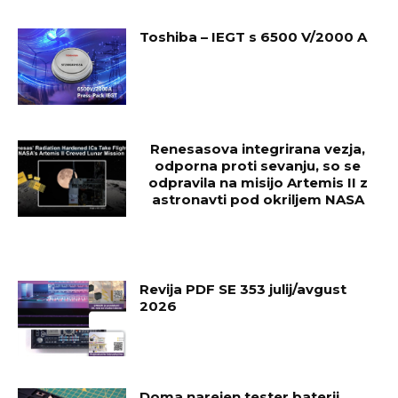
Toshiba – IEGT s 6500 V/2000 A
Renesasova integrirana vezja,
odporna proti sevanju, so se
odpravila na misijo Artemis II z
astronavti pod okriljem NASA
Revija PDF SE 353 julij/avgust
2026
Doma narejen tester baterij