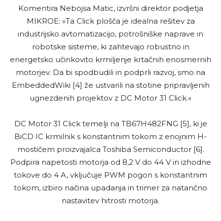
Komentira Nebojsa Matic, izvršni direktor podjetja
MIKROE: »Ta Click plošča je idealna rešitev za
industrijsko avtomatizacijo, potrošniške naprave in
robotske sisteme, ki zahtevajo robustno in
energetsko učinkovito krmiljenje krtačnih enosmernih
motorjev. Da bi spodbudili in podprli razvoj, smo na
EmbeddedWiki [4] že ustvarili na stotine pripravljenih
ugnezdenih projektov z DC Motor 31 Click.«
DC Motor 31 Click temelji na TB67H482FNG [5], ki je
BiCD IC krmilnik s konstantnim tokom z enojnim H-
mostičem proizvajalca Toshiba Semiconductor [6].
Podpira napetosti motorja od 8,2 V do 44 V in izhodne
tokove do 4 A, vključuje PWM pogon s konstantnim
tokom, izbiro načina upadanja in trimer za natančno
nastavitev hitrosti motorja.