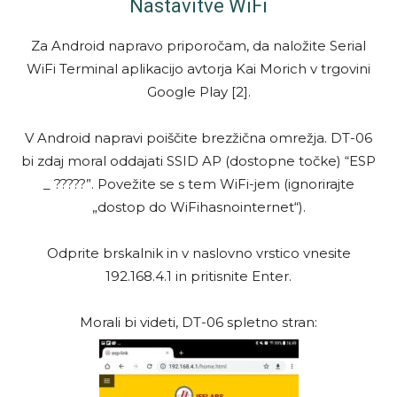
Nastavitve WiFi
Za Android napravo priporočam, da naložite Serial
WiFi Terminal aplikacijo avtorja Kai Morich v trgovini
Google Play [2].
V Android napravi poiščite brezžična omrežja. DT-06
bi zdaj moral oddajati SSID AP (dostopne točke) “ESP
_ ?????”. Povežite se s tem WiFi-jem (ignorirajte
„dostop do WiFihasnointernet“).
Odprite brskalnik in v naslovno vrstico vnesite
192.168.4.1 in pritisnite Enter.
Morali bi videti, DT-06 spletno stran: