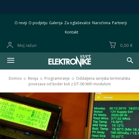
O reviji
O podjetju
Galerija
Za oglaševalce
Naročnina
Partnerji
Kontakt
Moj račun
0,00 €
Domov
Revija
Programiranje
Oddaljena serijska terminalska
povezava od koder koli z DT-06 WiFi modulom