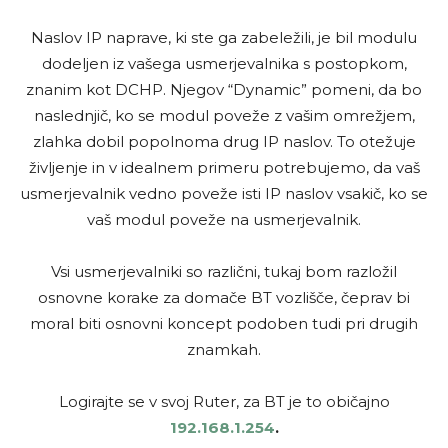
Naslov IP naprave, ki ste ga zabeležili, je bil modulu
dodeljen iz vašega usmerjevalnika s postopkom,
znanim kot DCHP. Njegov “Dynamic” pomeni, da bo
naslednjič, ko se modul poveže z vašim omrežjem,
zlahka dobil popolnoma drug IP naslov. To otežuje
življenje in v idealnem primeru potrebujemo, da vaš
usmerjevalnik vedno poveže isti IP naslov vsakič, ko se
vaš modul poveže na usmerjevalnik.
Vsi usmerjevalniki so različni, tukaj bom razložil
osnovne korake za domače BT vozlišče, čeprav bi
moral biti osnovni koncept podoben tudi pri drugih
znamkah.
Logirajte se v svoj Ruter, za BT je to običajno
192.168.1.254
.