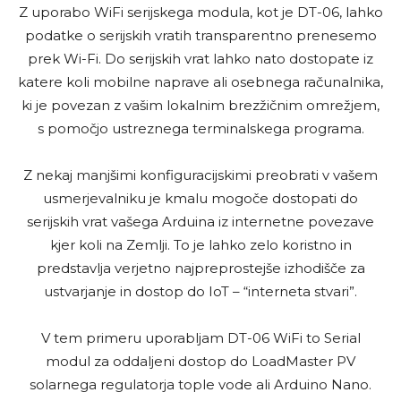
Z uporabo WiFi serijskega modula, kot je DT-06, lahko
podatke o serijskih vratih transparentno prenesemo
prek Wi-Fi. Do serijskih vrat lahko nato dostopate iz
katere koli mobilne naprave ali osebnega računalnika,
ki je povezan z vašim lokalnim brezžičnim omrežjem,
s pomočjo ustreznega terminalskega programa.
Z nekaj manjšimi konfiguracijskimi preobrati v vašem
usmerjevalniku je kmalu mogoče dostopati do
serijskih vrat vašega Arduina iz internetne povezave
kjer koli na Zemlji. To je lahko zelo koristno in
predstavlja verjetno najpreprostejše izhodišče za
ustvarjanje in dostop do IoT – “interneta stvari”.
V tem primeru uporabljam DT-06 WiFi to Serial
modul za oddaljeni dostop do LoadMaster PV
solarnega regulatorja tople vode ali Arduino Nano.