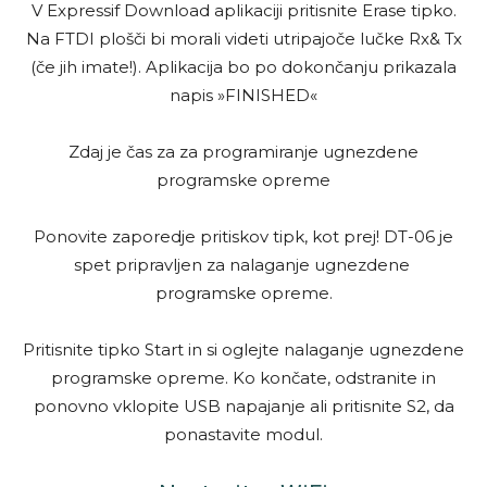
V Expressif Download aplikaciji pritisnite Erase tipko.
Na FTDI plošči bi morali videti utripajoče lučke Rx& Tx
(če jih imate!). Aplikacija bo po dokončanju prikazala
napis »FINISHED«
Zdaj je čas za za programiranje ugnezdene
programske opreme
Ponovite zaporedje pritiskov tipk, kot prej! DT-06 je
spet pripravljen za nalaganje ugnezdene
programske opreme.
Pritisnite tipko Start in si oglejte nalaganje ugnezdene
programske opreme. Ko končate, odstranite in
ponovno vklopite USB napajanje ali pritisnite S2, da
ponastavite modul.