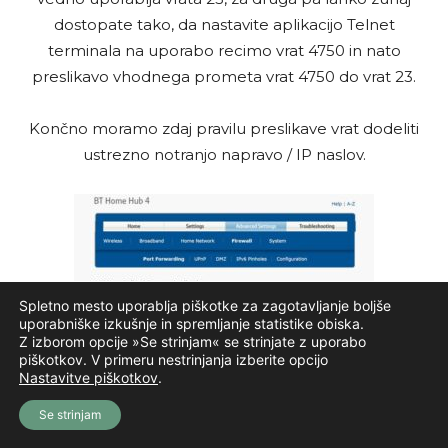
dostopate tako, da nastavite aplikacijo Telnet
terminala na uporabo recimo vrat 4750 in nato
preslikavo vhodnega prometa vrat 4750 do vrat 23.
Končno moramo zdaj pravilu preslikave vrat dodeliti
ustrezno notranjo napravo / IP naslov.
Spletno mesto uporablja piškotke za zagotavljanje boljše
uporabniške izkušnje in spremljanje statistike obiska.
Z izborom opcije »Se strinjam« se strinjate z uporabo
piškotkov. V primeru nestrinjanja izberite opcijo
Nastavitve piškotkov
.
Se strinjam