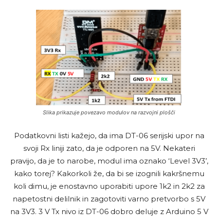
Slika prikazuje povezavo modulov na razvojni plošči
Podatkovni listi kažejo, da ima DT-06 serijski upor na
svoji Rx liniji zato, da je odporen na 5V. Nekateri
pravijo, da je to narobe, modul ima oznako ‘Level 3V3’,
kako torej? Kakorkoli že, da bi se izognili kakršnemu
koli dimu, je enostavno uporabiti upore 1k2 in 2k2 za
napetostni delilnik in zagotoviti varno pretvorbo s 5V
na 3V3. 3 V Tx nivo iz DT-06 dobro deluje z Arduino 5 V