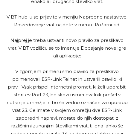
enako ali drugačno številko vrat.
V BT hub-u se prijavite v meniju Napredne nastavitve.
Posredovanje vrat najdete v meniju Požarni zid.
Najprej je treba ustvariti novo pravilo za preslikavo
vrat. V BT vozlišču se to imenuje Dodajanje nove igre
ali aplikacije:
V zgornjem primeru smo pravilo za preslikavo
poimenovali ESP-Link Telnet in ustvarili pravilo, ki
pravi: ‘Vsak prispel internetni promet, ki želi uporabiti
storitev Port 23, bo skozi usmerjevalnik prešel v
notranje omrežje in bo še vedno označen za uporabo
vrat 23. Če imate v svojem omrežju dve ESP-Link
zaporedni napravi, morate do njih dostopati z
različnimi zunanjimi številkami vrat, tj. ena lahko še
vedno uporablja vrata 23, za druga pa lahko zunaj