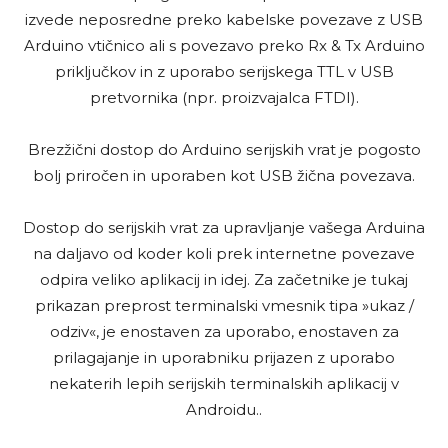
izvede neposredne preko kabelske povezave z USB
Arduino vtičnico ali s povezavo preko Rx & Tx Arduino
priključkov in z uporabo serijskega TTL v USB
pretvornika (npr. proizvajalca FTDI).
Brezžični dostop do Arduino serijskih vrat je pogosto
bolj priročen in uporaben kot USB žična povezava.
Dostop do serijskih vrat za upravljanje vašega Arduina
na daljavo od koder koli prek internetne povezave
odpira veliko aplikacij in idej. Za začetnike je tukaj
prikazan preprost terminalski vmesnik tipa »ukaz /
odziv«, je enostaven za uporabo, enostaven za
prilagajanje in uporabniku prijazen z uporabo
nekaterih lepih serijskih terminalskih aplikacij v
Androidu..