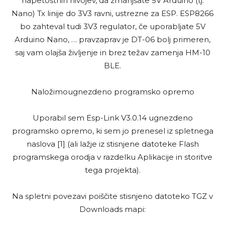
napetostnih nivojev, da zmanjšate 5V Arduino (tj.
Nano) Tx linije do 3V3 ravni, ustrezne za ESP. ESP8266
bo zahteval tudi 3V3 regulator, če uporabljate 5V
Arduino Nano, … pravzaprav je DT-06 bolj primeren,
saj vam olajša življenje in brez težav zamenja HM-10
BLE.
Naložimougnezdeno programsko opremo
Uporabil sem Esp-Link V3.0.14 ugnezdeno
programsko opremo, ki sem jo prenesel iz spletnega
naslova [1] (ali lažje iz stisnjene datoteke Flash
programskega orodja v razdelku Aplikacije in storitve
tega projekta).
Na spletni povezavi poiščite stisnjeno datoteko TGZ v
Downloads mapi: