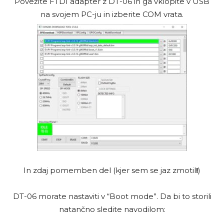
Povežite FTDI adapter z DT-06 in ga vklopite v USB
na svojem PC-ju in izberite COM vrata.
In zdaj pomemben del (kjer sem se jaz zmotil
!
)
DT-06 morate nastaviti v “Boot mode”. Da bi to storili
natančno sledite navodilom: