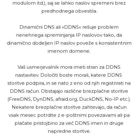
modulom itd.), saj se lahko naslov spremeni brez
predhodnega obvestila.
Dinamični DNS ali »DDNS« rešuje problem
nenehnega spreminjanja IP naslovov tako, da
dinamično dodeljen IP naslov poveže s konsistentnim
imenom domene.
Vaš usmerjevalnik mora imeti stran za DDNS
nastavitev. Določiti boste morali, katere DDNS
storitve podpira, in se nato z eno od njih registrirati na
DDNS račun. Obstajajo različne brezplačne storitve
(FreeDNS, DynDNS, afraid.org, DuckDNS, No-IP etc.).
Nekatere brezplačne storitve zahtevajo, da račun
vsak mesec potrdite z e-poštnimi povezavami ali pa
plačate pristojbino za več DDNS imen in druge
napredne storitve.