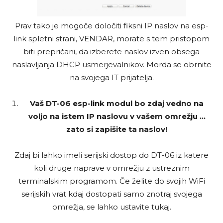
Prav tako je mogoče določiti fiksni IP naslov na esp-
link spletni strani, VENDAR, morate s tem pristopom
biti prepričani, da izberete naslov izven obsega
naslavljanja DHCP usmerjevalnikov. Morda se obrnite
na svojega IT prijatelja.
Vaš DT-06 esp-link modul bo zdaj vedno na
voljo na istem IP naslovu v vašem omrežju …
zato si zapišite ta naslov!
Zdaj bi lahko imeli serijski dostop do DT-06 iz katere
koli druge naprave v omrežju z ustreznim
terminalskim programom. Če želite do svojih WiFi
serijskih vrat kdaj dostopati samo znotraj svojega
omrežja, se lahko ustavite tukaj.