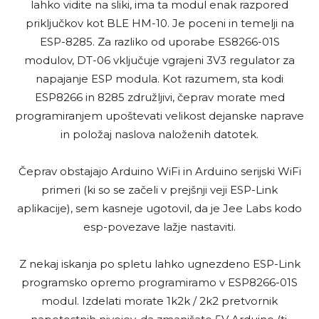
lahko vidite na sliki, ima ta modul enak razpored
priključkov kot BLE HM-10. Je poceni in temelji na
ESP-8285. Za razliko od uporabe ES8266-01S
modulov, DT-06 vključuje vgrajeni 3V3 regulator za
napajanje ESP modula. Kot razumem, sta kodi
ESP8266 in 8285 združljivi, čeprav morate med
programiranjem upoštevati velikost dejanske naprave
in položaj naslova naloženih datotek.
Čeprav obstajajo Arduino WiFi in Arduino serijski WiFi
primeri (ki so se začeli v prejšnji veji ESP-Link
aplikacije), sem kasneje ugotovil, da je Jee Labs kodo
esp-povezave lažje nastaviti.
Z nekaj iskanja po spletu lahko ugnezdeno ESP-Link
programsko opremo programiramo v ESP8266-01S
modul. Izdelati morate 1k2k / 2k2 pretvornik