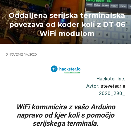
Oddaljena serijska terminalska
povezava od koder koli z DT-06
WiFi modulom
3 NOVEMBRA, 2020
Hackster Inc.
Avtor:
stevetearle
2020_290_
WiFi komunicira z vašo Arduino
napravo od kjer koli s pomočjo
serijskega terminala.