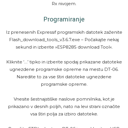
Rx nivojem.
Programiranje
Iz prenesenih Expressif programskih datotek zaženite
Flash_download_tools_v3.6.7.exe – Počakajte nekaj
sekund in izberite »ESP8285 download Tool«.
Kliknite ‘…’ tipko in izberite spodaj prikazane datoteke
ugnezdene programske opreme na mestu DT-06.
Naredite to za vse štiri datoteke ugnezdene
programske opreme.
Vnesite šestnajstiške naslove pomnilnika, kot je
prikazano v desnih poljih, nato na levi strani označite
vsa štiri polja za izbiro datoteke.