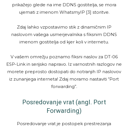
prikažejo glede na ime DDNS gostitelja, se mora
ujemati z imenom WhatsmyIP [3] storitve.
Zdaj lahko vzpostavimo stik z dinamičnim IP
naslovom vašega usmerjevalnika s fiksnim DDNS
imenom gostitelja od kjer koli v internetu.
V vašem omrežju poznamo fiksni naslov za DT-06
ESP-Link in serijsko napravo. Iz varnostnih razlogov ne
morete preprosto dostopati do notranjih IP naslovov
iz zunanjega interneta! Zdaj moramo nastaviti “Port
forwarding”.
Posredovanje vrat (angl. Port
Forwarding)
Posredovanje vrat je postopek prestrezanja