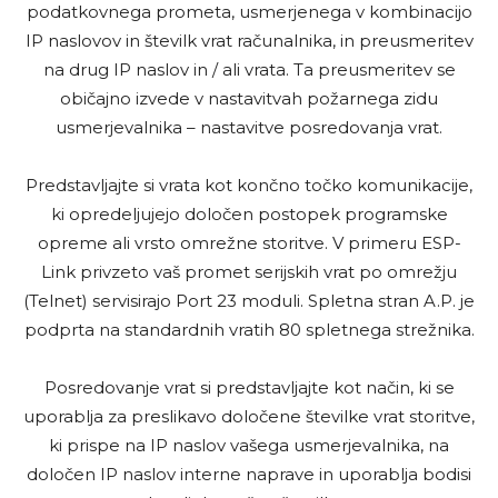
podatkovnega prometa, usmerjenega v kombinacijo
IP naslovov in številk vrat računalnika, in preusmeritev
na drug IP naslov in / ali vrata. Ta preusmeritev se
običajno izvede v nastavitvah požarnega zidu
usmerjevalnika – nastavitve posredovanja vrat.
Predstavljajte si vrata kot končno točko komunikacije,
ki opredeljujejo določen postopek programske
opreme ali vrsto omrežne storitve. V primeru ESP-
Link privzeto vaš promet serijskih vrat po omrežju
(Telnet) servisirajo Port 23 moduli. Spletna stran A.P. je
podprta na standardnih vratih 80 spletnega strežnika.
Posredovanje vrat si predstavljajte kot način, ki se
uporablja za preslikavo določene številke vrat storitve,
ki prispe na IP naslov vašega usmerjevalnika, na
določen IP naslov interne naprave in uporablja bodisi