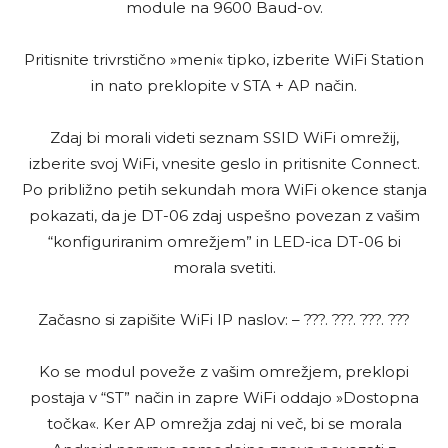
module na 9600 Baud-ov.
Pritisnite trivrstično »meni« tipko, izberite WiFi Station
in nato preklopite v STA + AP način.
Zdaj bi morali videti seznam SSID WiFi omrežij,
izberite svoj WiFi, vnesite geslo in pritisnite Connect.
Po približno petih sekundah mora WiFi okence stanja
pokazati, da je DT-06 zdaj uspešno povezan z vašim
“konfiguriranim omrežjem” in LED-ica DT-06 bi
morala svetiti.
Začasno si zapišite WiFi IP naslov: – ???. ???. ???. ???
Ko se modul poveže z vašim omrežjem, preklopi
postaja v “ST” način in zapre WiFi oddajo »Dostopna
točka«. Ker AP omrežja zdaj ni več, bi se morala