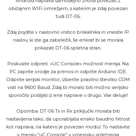
Android naprava samodejno znova povezati z
običajnim WIFi omrežjem, s katerim je zdaj povezan
tudi DT-06.
Zdaj pojdite v naslovno vrstico brskalnika in vnesite IP
naslov, ki ste ga zabeležili, še enkrat bi se morala
prikazati DT-06 spletna stran.
Poskusite odpreti »UC Console« možnost menija. Na
PC zaprite orodje za prenos in odprite Arduino IDE.
Odprite serijski monitor, izberite pravilno številko COM
vrat na 9600 Baud. Zdaj bi moralo biti možno serijsko
sporočilo pošiljati iz ene naprave v drugo. Vse deluje!
Opomba: DT-06 Tx in Rx priključki morata biti
nastavljena tako, da uporabljata enako baudno hitrost
kot naprava, na katero je povezan modul. To nastavite
v meniju “uC Console” v vmesniku spletnega