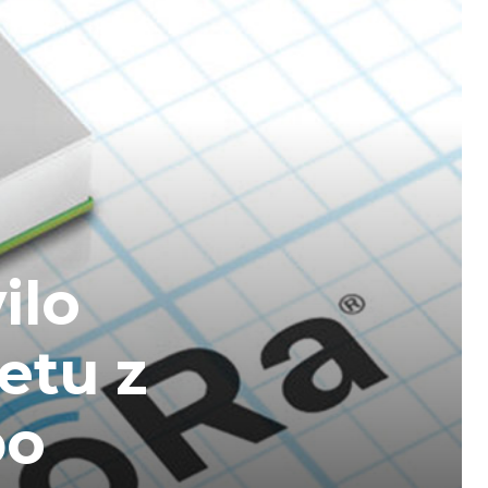
ilo
etu z
bo