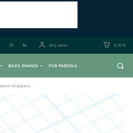
Moj račun
0,00 €
BAZA ZNANJA
PCB PARCELA
stveno zmanjšano...