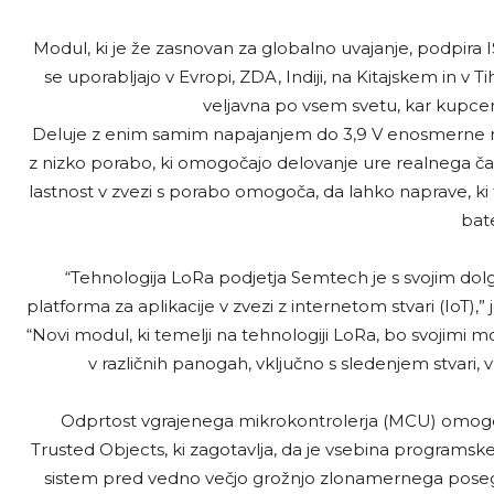
Modul, ki je že zasnovan za globalno uvajanje, podpira 
se uporabljajo v Evropi, ZDA, Indiji, na Kitajskem in v 
veljavna po vsem svetu, kar kupce
Deluje z enim samim napajanjem do 3,9 V enosmerne na
z nizko porabo, ki omogočajo delovanje ure realnega časa
lastnost v zvezi s porabo omogoča, da lahko naprave, ki
bate
“Tehnologija LoRa podjetja Semtech je s svojim dolg
platforma za aplikacije v zvezi z internetom stvari (IoT),
“Novi modul, ki temelji na tehnologiji LoRa, bo svojimi mo
v različnih panogah, vključno s sledenjem stvari,
Odprtost vgrajenega mikrokontrolerja (MCU) omogo
Trusted Objects, ki zagotavlja, da je vsebina programskega
sistem pred vedno večjo grožnjo zlonamernega posega. 