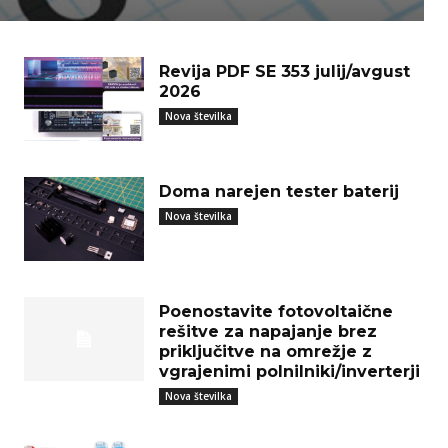
Revija PDF SE 353 julij/avgust
2026
Nova številka
Doma narejen tester baterij
Nova številka
Poenostavite fotovoltaične
rešitve za napajanje brez
priključitve na omrežje z
vgrajenimi polnilniki/inverterji
Nova številka