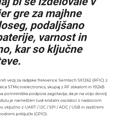
naj bi se izdelovale v
kjer gre za majhne
doseg, podaljšano
aterije, varnost in
, kar so ključne
eve.
anih vezij za radijske frekvence Semtech SX1262 (RFIC) z
a STMicroelectronics, skupaj z RF stikalom in 192kB
pomnilniška podpora zagotavlja, da je na voljo dovolj
ulu je nameščen tudi kristalni oscilator z nadzorom
vključno z UART / I2C / SPI / ADC / USB in različnimi
odnimi priključki (GPIO).