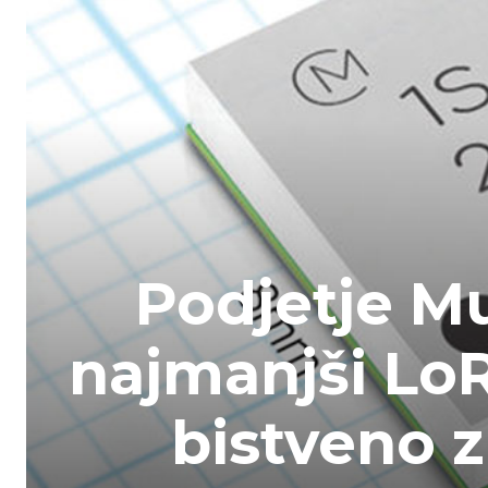
Podjetje Mu
najmanjši Lo
bistveno 