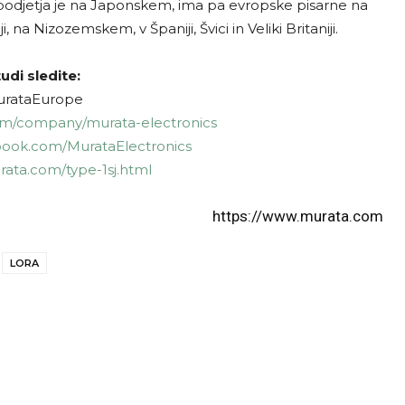
 podjetja je na Japonskem, ima pa evropske pisarne na
, na Nizozemskem, v Španiji, Švici in Veliki Britaniji.
udi sledite:
urataEurope
com/company/murata-electronics
book.com/MurataElectronics
urata.com/type-1sj.html
https://www.murata.com
LORA