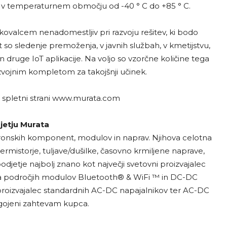
 v temperaturnem območju od -40 ° C do +85 ° C.
kovalcem nenadomestljiv pri razvoju rešitev, ki bodo
t so sledenje premoženja, v javnih službah, v kmetijstvu,
druge IoT aplikacije. Na voljo so vzorčne količine tega
vojnim kompletom za takojšnji učinek.
a spletni strani www.murata.com
jetju Murata
ronskih komponent, modulov in naprav. Njihova celotna
mistorje, tuljave/dušilke, časovno krmiljene naprave,
podjetje najbolj znano kot največji svetovni proizvajalec
na področjih modulov Bluetooth® & WiFi ™ in DC-DC
 proizvajalec standardnih AC-DC napajalnikov ter AC-DC
lagojeni zahtevam kupca.