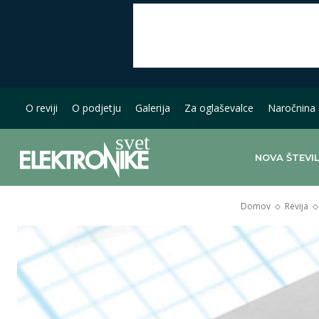
O reviji
O podjetju
Galerija
Za oglaševalce
Naročnina
NOVA ŠTEVI
Domov
Revija