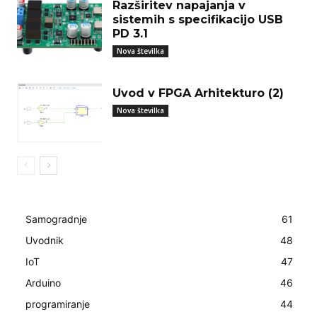
Razširitev napajanja v
sistemih s specifikacijo USB
PD 3.1
Nova številka
Uvod v FPGA Arhitekturo (2)
Nova številka
Samogradnje
61
Uvodnik
48
IoT
47
Arduino
46
programiranje
44