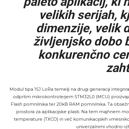
paleto aplikacij, ki 
velikih serijah, 
dimenzije, velik 
življenjsko dobo b
konkurenčno ceno
zaht
Modul tipa 1SJ LoRa temelji na drugi generaciji integrir
odprtim mikrokontrolerjem STM32L0 (MCU) proizvajalc
Flash pomnilnika ter 20kB RAM pomnilnika. Ta obsežna 
prostora za aplikacijske plasti. Na tem majhnem mod
temperature (TXCO) in več komunikacijskih vmesnikov, 
univerzalnimi vhodno-izh