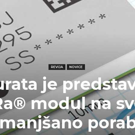
REVIJA
NOVICE
rata je predstav
Ra® modul na sv
zmanjšano pora