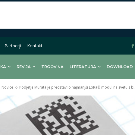
Partnerji
Kontakt
LKA
REVIJA
TRGOVINA
LITERATURA
DOWNLOAD
Novice
Podjetje Murata je predstavilo najmanjši LoRa® modul na svetu z bi