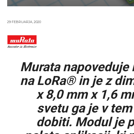
29 FEBRUARJA, 2020
Murata napoveduje n
na LoRa® in je z di
x 8,0 mm x 1,6 mm
svetu ga je v te
dobiti. Modul je 