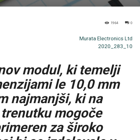
1964
0
Murata Electronics Ltd
2020_283_10
ov modul, ki temelji
menzijami le 10,0 mm
 najmanjši, ki na
m trenutku mogoče
primeren za široko