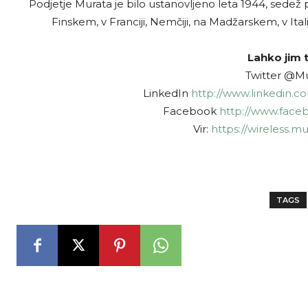
Podjetje Murata je bilo ustanovljeno leta 1944, sedež
Finskem, v Franciji, Nemčiji, na Madžarskem, v Italiji
Lahko jim t
Twitter @M
LinkedIn
http://www.linkedin.
Facebook
http://www.face
Vir:
https://wireless.m
TAGS