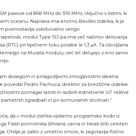
ISM pasove od 868 MHz do 916 MHz, vključno s tistimi, ki
Tihem oceanu. Naprava ima enotno številko izdelka, ki je
m poenostavlja oskrbovalno verigo.
petosti, modul Type 1SJ pa ima več načinov delovanja
 (RTC) pri tipičnem toku porabe le 1,3 μA. Ta izboljšana
 temeljijo na Murata modulu, več let delujejo z eno samo
rijo.
im dosegom in prilagodljivimi zmogljivostmi idealna
” je povedal Pedro Pachuca, direktor za brezžične izdelke.
žnostmi pomagal razviti in razširiti edinstvene IoT rešitve
 v pametnih zgradbah in pri komunalnih storitvah.”
ča, da v modul zlahka vpišemo programsko kodo iz
 Flash pomnilnika šifrirana, varna in hkrati ščiti celoten
Ohišje je zalito z umetno smolo, ki zagotavlja fizično