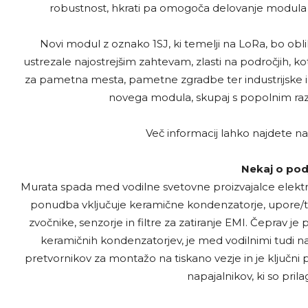
robustnost, hkrati pa omogoča delovanje modula
Novi modul z oznako 1SJ, ki temelji na LoRa, bo obli
ustrezale najostrejšim zahtevam, zlasti na področjih, ko
za pametna mesta, pametne zgradbe ter industrijske in 
novega modula, skupaj s popolnim raz
Več informacij lahko najdete n
Nekaj o pod
Murata spada med vodilne svetovne proizvajalce elekt
ponudba vključuje keramične kondenzatorje, upore/ter
zvočnike, senzorje in filtre za zatiranje EMI. Čeprav je 
keramičnih kondenzatorjev, je med vodilnimi tudi 
pretvornikov za montažo na tiskano vezje in je ključni
napajalnikov, ki so pri