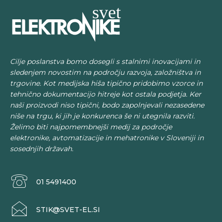
Cilje poslanstva bomo dosegli s stalnimi inovacijami in
sledenjem novostim na področju razvoja, založništva in
trgovine. Kot medijska hiša tipično pridobimo vzorce in
tehnično dokumentacijo hitreje kot ostala podjetja. Ker
naši proizvodi niso tipični, bodo zapolnjevali nezasedene
niše na trgu, ki jih je konkurenca še ni utegnila razviti.
Želimo biti najpomembnejši medij za področje
elektronike, avtomatizacije in mehatronike v Sloveniji in
sosednjih državah.
01 5491400
STIK@SVET-EL.SI