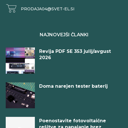
PRODAJA04@SVET-EL.SI
NAJNOVEJŠI ČLANKI
Revija PDF SE 353 julij/avgust
2026
Doma narejen tester baterij
Poenostavite fotovoltaične
rešitve za napajanje brez