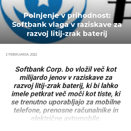
Polnjenje v prihodnost:
Softbank vlaga v raziskave za
razvoj litij-zrak baterij
2 FEBRUARJA, 2022
Softbank Corp. bo vložil več kot
milijardo jenov v raziskave za
razvoj litij-zrak baterij, ki bi lahko
imele petkrat več moči kot tiste, ki
se trenutno uporabljajo za mobilne
telefone, prenosne računalnike in
električne avtomobile.