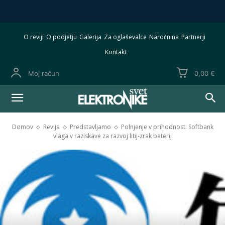
O reviji
O podjetju
Galerija
Za oglaševalce
Naročnina
Partnerji
Kontakt
Moj račun
0,00 €
Domov
Revija
Predstavljamo
Polnjenje v prihodnost: Softbank
vlaga v raziskave za razvoj litij-zrak baterij