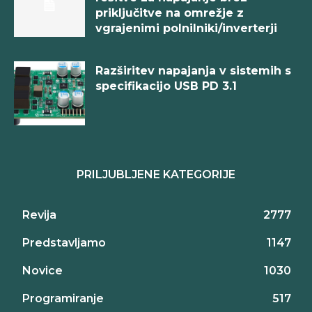
priključitve na omrežje z
vgrajenimi polnilniki/inverterji
Razširitev napajanja v sistemih s
specifikacijo USB PD 3.1
PRILJUBLJENE KATEGORIJE
Revija
2777
Predstavljamo
1147
Novice
1030
Programiranje
517