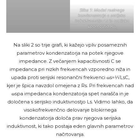
Slika 1: Model realnega
kondenzatorja s serijsko
induktivnostjo Ls in serijsko
upornostjo Rs.
Na sliki 2 so trije grafi, ki kažejo vpliv posameznih
parametrov kondenzatorja na potek njegove
impedance. Z večanjem kapacitivnosti C se
impedanca pri nizkih frekvencah vzporedno niža in
upada proti serijski resonančni frekvenci ωs=1⁄√LsC,
kjer je špica navzdol omejena z Rs. Pri frekvencah nad
ωspa impedanca kondenzatorja spet narašča in je
določena s serijsko induktivnostjo Ls. Vidimo lahko, da
visokofrekvenčno delovanje blokirnega
kondenzatorja določa prav njegova serijska
induktivnost, ki tako postaja eden glavnih parametrov
načrtovanja.