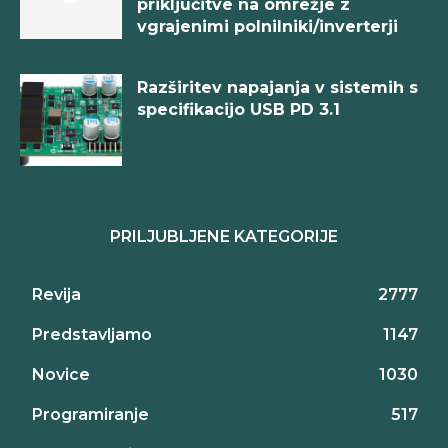
priključitve na omrežje z
vgrajenimi polnilniki/inverterji
Razširitev napajanja v sistemih s
specifikacijo USB PD 3.1
PRILJUBLJENE KATEGORIJE
Revija
2777
Predstavljamo
1147
Novice
1030
Programiranje
517