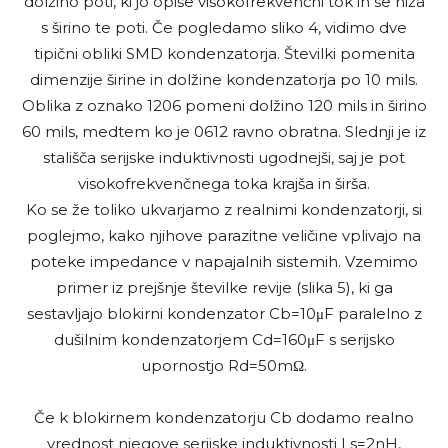
dolžino poti, ki jo opiše visokofrekvenčni tok in se niža
s širino te poti. Če pogledamo sliko 4, vidimo dve
tipični obliki SMD kondenzatorja. Številki pomenita
dimenzije širine in dolžine kondenzatorja po 10 mils.
Oblika z oznako 1206 pomeni dolžino 120 mils in širino
60 mils, medtem ko je 0612 ravno obratna. Slednji je iz
stališča serijske induktivnosti ugodnejši, saj je pot
visokofrekvenčnega toka krajša in širša.
Ko se že toliko ukvarjamo z realnimi kondenzatorji, si
poglejmo, kako njihove parazitne veličine vplivajo na
poteke impedance v napajalnih sistemih. Vzemimo
primer iz prejšnje številke revije (slika 5), ki ga
sestavljajo blokirni kondenzator Cb=10μF paralelno z
dušilnim kondenzatorjem Cd=160μF s serijsko
upornostjo Rd=50mΩ.
Če k blokirnem kondenzatorju Cb dodamo realno
vrednost njegove serijske induktivnosti Ls=2nH,