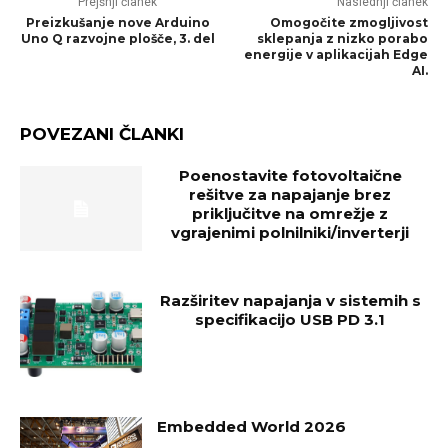
Prejšnji članek
Naslednji članek
Preizkušanje nove Arduino
Omogočite zmogljivost
Uno Q razvojne plošče, 3. del
sklepanja z nizko porabo
energije v aplikacijah Edge
AI.
POVEZANI ČLANKI
Poenostavite fotovoltaične
rešitve za napajanje brez
priključitve na omrežje z
vgrajenimi polnilniki/inverterji
Razširitev napajanja v sistemih s
specifikacijo USB PD 3.1
Embedded World 2026