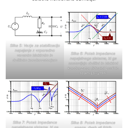
Slika 5: Vezje za stabilizacijo
napajanja z vzporedno
Slika 6: Potek impedance
vezanim blokirnim in
napajalnega sistema, ki ga
dušilnim kondenzatorjem
sestavljajo dušilni in blokirni
kondenzator (idealni Ls=0 in
realni Ls=2nH)
Slika 7: Potek impedance
Slika 8: Potek impedance
napajalnega sistema, ki ga
enega, dveh ali štirih