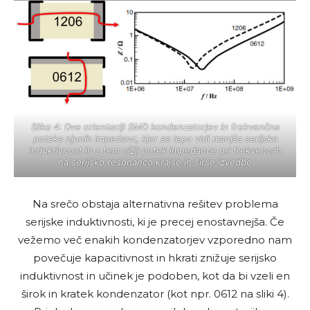
Slika 4: Dve orientaciji SMD kondenzatorjev in frekvenčna
poteka njunih impedanc, kjer se lepo vidi manjša serijska
induktivnost in s tem nižji potek impedance pri frekvencah
na serijsko resonanco krajše in širše izvedbe
Na srečo obstaja alternativna rešitev problema
serijske induktivnosti, ki je precej enostavnejša. Če
vežemo več enakih kondenzatorjev vzporedno nam
povečuje kapacitivnost in hkrati znižuje serijsko
induktivnost in učinek je podoben, kot da bi vzeli en
širok in kratek kondenzator (kot npr. 0612 na sliki 4).