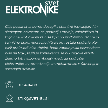
Cilje poslanstva bomo dosegli s stalnimi inovacijami in
sledenjem novostim na področju razvoja, založništva in
trgovine. Kot medijska hiša tipično pridobimo vzorce in
tehnično dokumentacijo hitreje kot ostala podjetja. Ker
naši proizvodi niso tipični, bodo zapolnjevali nezasedene
niše na trgu, ki jih je konkurenca še ni utegnila razviti.
Želimo biti najpomembnejši medij za področje
elektronike, avtomatizacije in mehatronike v Sloveniji in
sosednjih državah.
01 5491400
STIK@SVET-EL.SI