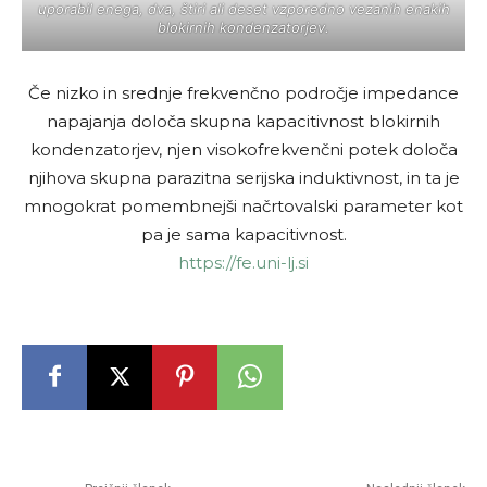
uporabil enega, dva, štiri ali deset vzporedno vezanih enakih
blokirnih kondenzatorjev.
Če nizko in srednje frekvenčno področje impedance
napajanja določa skupna kapacitivnost blokirnih
kondenzatorjev, njen visokofrekvenčni potek določa
njihova skupna parazitna serijska induktivnost, in ta je
mnogokrat pomembnejši načrtovalski parameter kot
pa je sama kapacitivnost.
https://fe.uni-lj.si