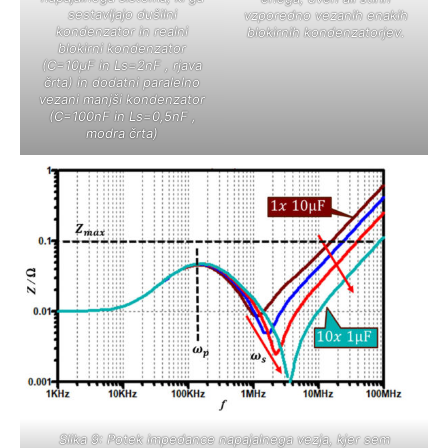
sestavljajo dušilni
vzporedno vezanih enakih
kondenzator in realni
blokirnih kondenzatorjev.
blokirni kondenzator
(C=10μF in Ls=2nF , rjava
črta) in dodatni paralelno
vezani manjši kondenzator
(C=100nF in Ls=0,5nF ,
modra črta)
Slika 9: Potek impedance napajalnega vezja, kjer sem