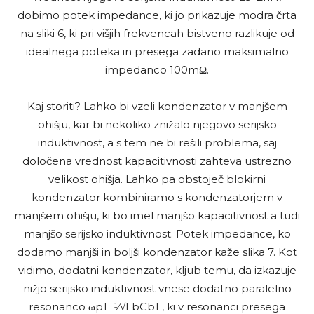
dobimo potek impedance, ki jo prikazuje modra črta
na sliki 6, ki pri višjih frekvencah bistveno razlikuje od
idealnega poteka in presega zadano maksimalno
impedanco 100mΩ.
Kaj storiti? Lahko bi vzeli kondenzator v manjšem
ohišju, kar bi nekoliko znižalo njegovo serijsko
induktivnost, a s tem ne bi rešili problema, saj
določena vrednost kapacitivnosti zahteva ustrezno
velikost ohišja. Lahko pa obstoječ blokirni
kondenzator kombiniramo s kondenzatorjem v
manjšem ohišju, ki bo imel manjšo kapacitivnost a tudi
manjšo serijsko induktivnost. Potek impedance, ko
dodamo manjši in boljši kondenzator kaže slika 7. Kot
vidimo, dodatni kondenzator, kljub temu, da izkazuje
nižjo serijsko induktivnost vnese dodatno paralelno
resonanco ωp1=1⁄√LbCb1 , ki v resonanci presega