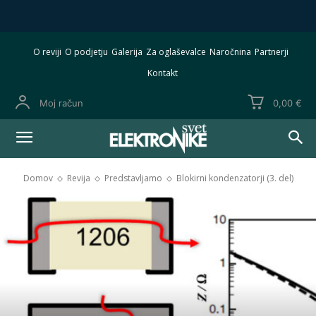
O reviji
O podjetju
Galerija
Za oglaševalce
Naročnina
Partnerji
Kontakt
Moj račun
0,00 €
Domov
Revija
Predstavljamo
Blokirni kondenzatorji (3. del)