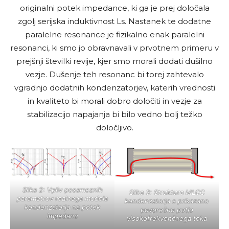
originalni potek impedance, ki ga je prej določala
zgolj serijska induktivnost Ls. Nastanek te dodatne
paralelne resonance je fizikalno enak paralelni
resonanci, ki smo jo obravnavali v prvotnem primeru v
prejšnji številki revije, kjer smo morali dodati dušilno
vezje. Dušenje teh resonanc bi torej zahtevalo
vgradnjo dodatnih kondenzatorjev, katerih vrednosti
in kvaliteto bi morali dobro določiti in vezje za
stabilizacijo napajanja bi bilo vedno bolj težko
določljivo.
Slika 2: Vpliv posameznih
Slika 3: Struktura MLCC
parametrov realnega modela
kondenzatorja s prikazano
kondenzatorja na potek
povprečno potjo
impedanc
visokofrekvenčnega toka