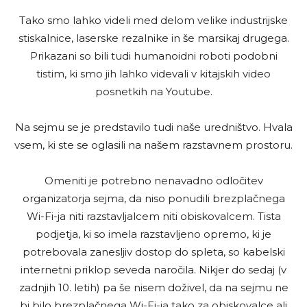
Tako smo lahko videli med delom velike industrijske
stiskalnice, laserske rezalnike in še marsikaj drugega.
Prikazani so bili tudi humanoidni roboti podobni
tistim, ki smo jih lahko videvali v kitajskih video
posnetkih na Youtube.
Na sejmu se je predstavilo tudi naše uredništvo. Hvala
vsem, ki ste se oglasili na našem razstavnem prostoru.
Omeniti je potrebno nenavadno odločitev
organizatorja sejma, da niso ponudili brezplačnega
Wi-Fi-ja niti razstavljalcem niti obiskovalcem. Tista
podjetja, ki so imela razstavljeno opremo, ki je
potrebovala zanesljiv dostop do spleta, so kabelski
internetni priklop seveda naročila. Nikjer do sedaj (v
zadnjih 10. letih) pa še nisem doživel, da na sejmu ne
bi bilo brezplačnega Wi-Fi-ja tako za obiskovalce ali