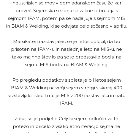
industrijskih sejmov v pomladanskem času že kar
preveč. Sejemska sezona se začne februarja s
sejmom IFAM, potem pa se nadaljuje s sejmom MIS
in BIAM & Welding, ki se odvijata celo sočasno v aprilu.
Marsikateri razstavljalec se je letos odločil, da bo
prisoten na IFAM-u in naslednje leto na MIS-u, ne
tako majhno število pa se je predstavilo bodisi na
sejmu MIS bodisi na BIAM & Welding.
Po pregledu podatkov s spleta je bil letos sejem
BIAM & Welding največji sejem v regiji s skoraj 400
razstavljalci, sledil mu je MIS z 200 razstavljalci in nato
IFAM.
Zakaj se je podjetje Celjski sejem odločilo za to
potezo in pričelo z vsakoletno iteracijo sejma ne