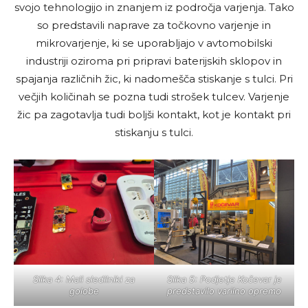
svojo tehnologijo in znanjem iz področja varjenja. Tako
so predstavili naprave za točkovno varjenje in
mikrovarjenje, ki se uporabljajo v avtomobilski
industriji oziroma pri pripravi baterijskih sklopov in
spajanja različnih žic, ki nadomešča stiskanje s tulci. Pri
večjih količinah se pozna tudi strošek tulcev. Varjenje
žic pa zagotavlja tudi boljši kontakt, kot je kontakt pri
stiskanju s tulci.
Slika 4: Mali sledilniki za
Slika 5: Podjetje Kočevar je
golobe
predstavilo varilno opremo