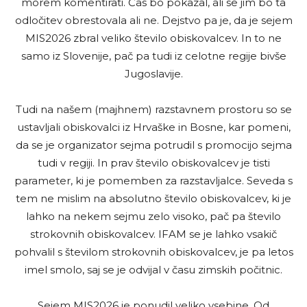
morem komentirati. Čas bo pokazal, ali se jim bo ta
odločitev obrestovala ali ne. Dejstvo pa je, da je sejem
MIS2026 zbral veliko število obiskovalcev. In to ne
samo iz Slovenije, pač pa tudi iz celotne regije bivše
Jugoslavije.
Tudi na našem (majhnem) razstavnem prostoru so se
ustavljali obiskovalci iz Hrvaške in Bosne, kar pomeni,
da se je organizator sejma potrudil s promocijo sejma
tudi v regiji. In prav število obiskovalcev je tisti
parameter, ki je pomemben za razstavljalce. Seveda s
tem ne mislim na absolutno število obiskovalcev, ki je
lahko na nekem sejmu zelo visoko, pač pa število
strokovnih obiskovalcev. IFAM se je lahko vsakič
pohvalil s številom strokovnih obiskovalcev, je pa letos
imel smolo, saj se je odvijal v času zimskih počitnic.
Sejem MIS2026 je ponudil veliko vsebine. Od