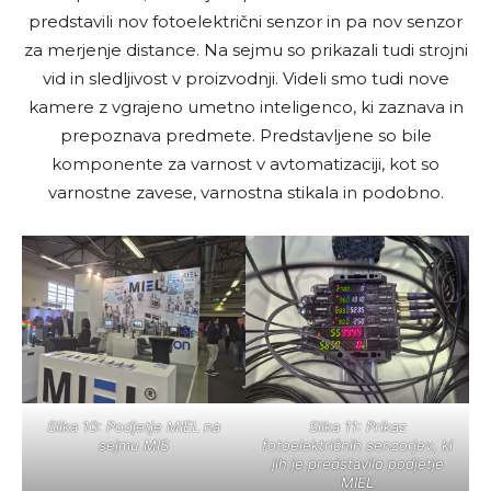
predstavili nov fotoelektrični senzor in pa nov senzor
za merjenje distance. Na sejmu so prikazali tudi strojni
vid in sledljivost v proizvodnji. Videli smo tudi nove
kamere z vgrajeno umetno inteligenco, ki zaznava in
prepoznava predmete. Predstavljene so bile
komponente za varnost v avtomatizaciji, kot so
varnostne zavese, varnostna stikala in podobno.
Slika 10: Podjetje MIEL na
Slika 11: Prikaz
sejmu MIS
fotoelektričnih senzorjev, ki
jih je predstavilo podjetje
MIEL