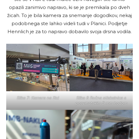
opazili zanimivo napravo, ki se je premikala po dveh
žicah. To je bila kamera za snemanje dogodkov, nekaj
podobnega ste lahko videli tudi v Planici. Podjetje
Hennlich je za to napravo dobavilo svoja drsna vodila.
Slika 7: Kamera na žici
Slika 8 Ročna stiskalnica s
pnevmatskim 5 mm hodom