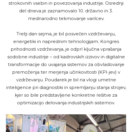
strokovnih vsebin in povezovanja industrije. Osrednji
del dneva je zaznamovalo 10. državno in 3.
mednarodno tekmovanje varilcev.
Tretji dan sejma, je bil posvečen vzdrževanju,
energetiki in naprednim tehnologijam. Kongres
prihodnosti vzdrževanja, je odprl ključna vprašanja
sodobne industrije – od kadrovskih izzivov in digitalne
transformacije do uvajanja sistemov za obvladovanje
premoženja ter merjenja učinkovitosti (KPI-jev) v
vzdrževanju. Poudarek je bil na vlogi umetne
inteligence pri diagnostiki in spremljanju stanja strojev,
kjer so bile predstavljene konkretne rešitve za
optimizacijo delovanja industrijskih sistemov.