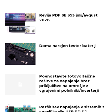
Revija PDF SE 353 julij/avgust
2026
Doma narejen tester baterij
Poenostavite fotovoltaične
rešitve za napajanje brez
priključitve na omrežje z
vgrajenimi polnilniki/inverterji
Razširitev napajanja v sistemih s
specifikacijo USB PD 3.1