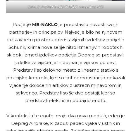
Slika 9: Podjetje MB-NAKLO na sejmu MIS
Podjetje
MB-NAKLO
je predstavilo novosti svojih
partnerjev in principalov. Največ je bilo na njihovem
razstavnem prostoru predstavljenih izdelkov podjetja
Schunk, ki ima nove serije hitro izmenljivih robotskih
sklopk. Izmed izdelkov podjetja Deprag so predstavili
izdelke za vijačenje in doziranje vijakov po cevi.
Predstavili so delovno mesto z linearno stativo s
pozicijsko kontrolo, kjer so kot demonstracijo pokazali
vijačenje določenih artiklov z ustreznim navorom in
sekvenco. Predstavili so še dve postaji, kjer so
predstavili električno podajno enoto.
V kontekstu te enote imajo dva nova modula, eden je
Deprag Airbrake, ki zaduši padec vijaka v ustnik in
tako zmanjša obrabo orodja. Za ročno delovno mesto