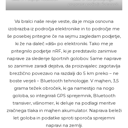
programa podjetja Robatech
Vsi bralci naše revije veste, da je moja osnovna
izobrazba iz področja elektronike in to področje me
še posebej pritegne če na sejmu zagledam podjetje,
ki že na daleč »diši« po elektroniki. Tako me je
pritegnilo podjetje nRF, ki je predstavilo zanimive
naprave za sledenje športnih golobov. Same naprave
so zanimive zaradi dejstva, da proizvajalec zagotavlja
brezžično povezavo na razdalji do 5 km preko – ne
boste verjeli – Bluetooth tehnologije. V majhen, 3,5
grama težek obroček, ki ga namestijo na nogo
goloba, so integrirali GPS sprejemnik, Bluetooth
transiver, višinomer, ki deluje na podlagi meritve
zračnega tlaka in majhen akumulator. Naprava beleži
let goloba in podatke sproti sporoča sprejemni
napravi na zemlji.