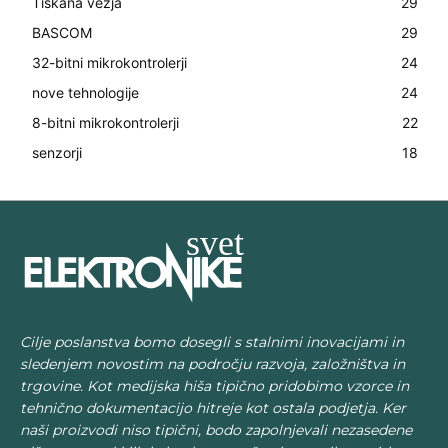
Tiskana vezja
29
BASCOM
29
32-bitni mikrokontrolerji
24
nove tehnologije
24
8-bitni mikrokontrolerji
22
senzorji
18
Cilje poslanstva bomo dosegli s stalnimi inovacijami in
sledenjem novostim na področju razvoja, založništva in
trgovine. Kot medijska hiša tipično pridobimo vzorce in
tehnično dokumentacijo hitreje kot ostala podjetja. Ker
naši proizvodi niso tipični, bodo zapolnjevali nezasedene