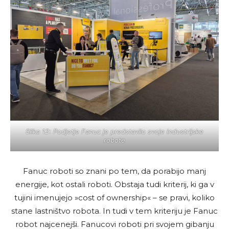
Slika 12: Podjetje Fanuc je predstavilo svoje industrijske
robote
Fanuc roboti so znani po tem, da porabijo manj
energije, kot ostali roboti. Obstaja tudi kriterij, ki ga v
tujini imenujejo »cost of ownership« – se pravi, koliko
stane lastništvo robota. In tudi v tem kriteriju je Fanuc
robot najcenejši. Fanucovi roboti pri svojem gibanju