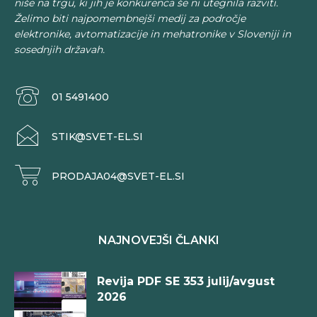
niše na trgu, ki jih je konkurenca še ni utegnila razviti.
Želimo biti najpomembnejši medij za področje
elektronike, avtomatizacije in mehatronike v Sloveniji in
sosednjih državah.
01 5491400
STIK@SVET-EL.SI
PRODAJA04@SVET-EL.SI
NAJNOVEJŠI ČLANKI
Revija PDF SE 353 julij/avgust
2026