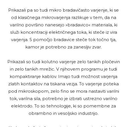
Prikazali pa so tudi mikro bradavičasto varjenje, ki se
od klasičnega mikrovarjenja razlikuje v tem, da na
varilno površino nanesejo »bradavico« materiala, ki
služi koncentraciji električnega toka, ki steče iz vira
varjenja. S pomočjo bradavice steče tok točno tja,
kamor je potrebno za zanesljiv zvar.
Prikazali so tudi kolutno varjenje zelo tankih pločevin
in zelo tankih mrežic. V njihovem programu je tudi
kompaktiranje kablov. Imajo tudi možnost varjenja
zlatih kontaktov na tiskana vezja. To varjenje poteka
pod mikroskopom, zelo fino se mora nastaviti varilni
tok, varilna sila, potrebno je izbrati ustrezno varilno
elektrodo. To so tehnologije, ki so pomembne za
obrambno in vesoljsko industrijo.