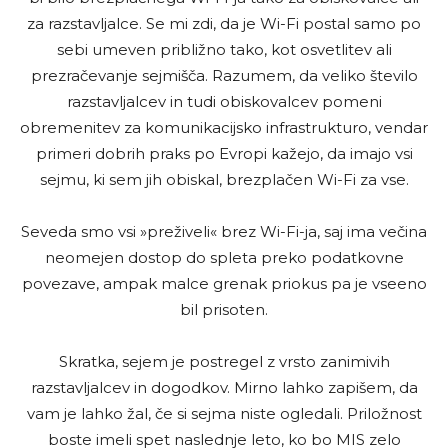
za razstavljalce. Se mi zdi, da je Wi-Fi postal samo po
sebi umeven približno tako, kot osvetlitev ali
prezračevanje sejmišča. Razumem, da veliko število
razstavljalcev in tudi obiskovalcev pomeni
obremenitev za komunikacijsko infrastrukturo, vendar
primeri dobrih praks po Evropi kažejo, da imajo vsi
sejmu, ki sem jih obiskal, brezplačen Wi-Fi za vse.
Seveda smo vsi »preživeli« brez Wi-Fi-ja, saj ima večina
neomejen dostop do spleta preko podatkovne
povezave, ampak malce grenak priokus pa je vseeno
bil prisoten.
Skratka, sejem je postregel z vrsto zanimivih
razstavljalcev in dogodkov. Mirno lahko zapišem, da
vam je lahko žal, če si sejma niste ogledali. Priložnost
boste imeli spet naslednje leto, ko bo MIS zelo