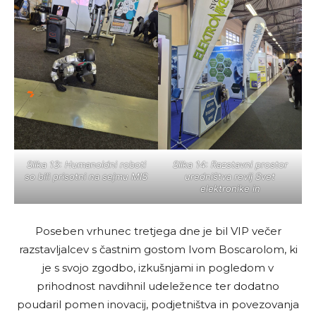
Slika 13: Humanoidni roboti
Slika 14: Razstavni prostor
so bili prisotni na sejmu MIS
uredništva revij Svet
elektronike in
Poseben vrhunec tretjega dne je bil VIP večer
razstavljalcev s častnim gostom Ivom Boscarolom, ki
je s svojo zgodbo, izkušnjami in pogledom v
prihodnost navdihnil udeležence ter dodatno
poudaril pomen inovacij, podjetništva in povezovanja