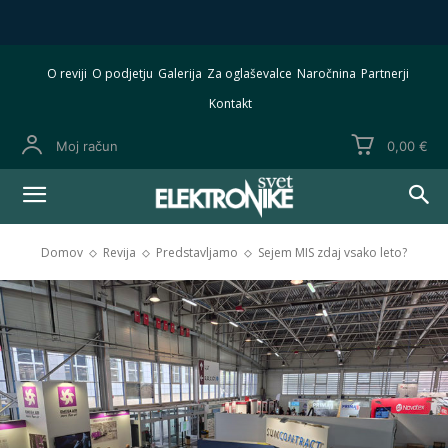
O reviji
O podjetju
Galerija
Za oglaševalce
Naročnina
Partnerji
Kontakt
Moj račun
0,00 €
Domov
Revija
Predstavljamo
Sejem MIS zdaj vsako leto?