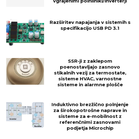
vgrajenimi polnilniki/inverterji
Razširitev napajanja v sistemih s
specifikacijo USB PD 3.1
SSR-ji z zaklepom
poenostavljajo zasnovo
stikalnih vezij za termostate,
sisteme HVAC, varnostne
sisteme in alarmne plošče
Induktivno brezžično polnjenje
za širokopotrošne naprave in
sisteme za e-mobilnost z
referenčnimi zasnovami
podjetja Microchip