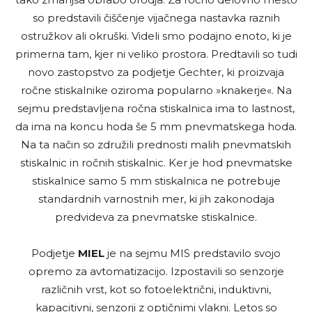
so predstavili čiščenje vijačnega nastavka raznih
ostružkov ali okruški. Videli smo podajno enoto, ki je
primerna tam, kjer ni veliko prostora. Predtavili so tudi
novo zastopstvo za podjetje Gechter, ki proizvaja
ročne stiskalnike oziroma popularno »knakerje«. Na
sejmu predstavljena ročna stiskalnica ima to lastnost,
da ima na koncu hoda še 5 mm pnevmatskega hoda.
Na ta način so združili prednosti malih pnevmatskih
stiskalnic in ročnih stiskalnic. Ker je hod pnevmatske
stiskalnice samo 5 mm stiskalnica ne potrebuje
standardnih varnostnih mer, ki jih zakonodaja
predvideva za pnevmatske stiskalnice.
Podjetje
MIEL
je na sejmu MIS predstavilo svojo
opremo za avtomatizacijo. Izpostavili so senzorje
različnih vrst, kot so fotoelektrični, induktivni,
kapacitivni, senzorji z optičnimi vlakni. Letos so