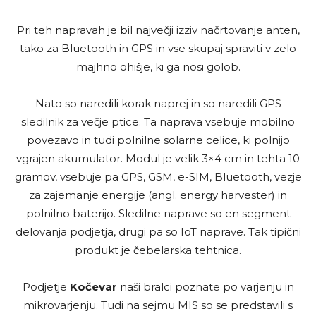
Pri teh napravah je bil največji izziv načrtovanje anten,
tako za Bluetooth in GPS in vse skupaj spraviti v zelo
majhno ohišje, ki ga nosi golob.
Nato so naredili korak naprej in so naredili GPS
sledilnik za večje ptice. Ta naprava vsebuje mobilno
povezavo in tudi polnilne solarne celice, ki polnijo
vgrajen akumulator. Modul je velik 3×4 cm in tehta 10
gramov, vsebuje pa GPS, GSM, e-SIM, Bluetooth, vezje
za zajemanje energije (angl. energy harvester) in
polnilno baterijo. Sledilne naprave so en segment
delovanja podjetja, drugi pa so IoT naprave. Tak tipični
produkt je čebelarska tehtnica.
Podjetje
Kočevar
naši bralci poznate po varjenju in
mikrovarjenju. Tudi na sejmu MIS so se predstavili s