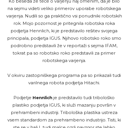
Ko beseda že teče o varjenju naj omenim, da je bilo
na sejmu videti veliko primerov uporabe robotskega
varjenja. Nudili so ga praktično vsi ponudniki robotskih
rok. Mojo pozornost je pritegnila robotska roka
podjetja Hennlich, ki je predstavilo rešitev svojega
principala, podjetja IGUS. Njihovo robotsko roko smo
podrobno predstavili že v reportaži s sejma IFAM,
tokrat pa so robotsko roko predstavili za primer
robotskega varjenja.
V okviru zastopniškega programa pa so prikazali tudi
varilnega robota podjetja Hitachi.
Podjetje
Hennlich
je predstavilo tudi tribološko
plastiko podjetja IGUS, ki služi mazanju površin v
prehrambeni industriji. Tribološka plastika ustreza
vsem standardom za prehrambeno industrijo. Tisti, ki
ste se v hali L tudi malce ozrli navzgor ste lahko