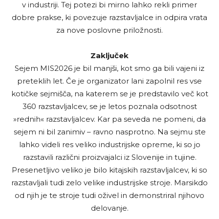
v industriji. Tej potezi bi mirno lahko rekli primer
dobre prakse, ki povezuje razstavljalce in odpira vrata
za nove poslovne priložnosti.
Zaključek
Sejem MIS2026 je bil manjši, kot smo ga bili vajeni iz
preteklih let. Če je organizator lani zapolnil res vse
kotičke sejmišča, na katerem se je predstavilo več kot
360 razstavljalcev, se je letos poznala odsotnost
»rednih« razstavljalcev. Kar pa seveda ne pomeni, da
sejem ni bil zanimiv – ravno nasprotno. Na sejmu ste
lahko videli res veliko industrijske opreme, ki so jo
razstavili različni proizvajalci iz Slovenije in tujine.
Presenetljivo veliko je bilo kitajskih razstavljalcev, ki so
razstavljali tudi zelo velike industrijske stroje. Marsikdo
od njih je te stroje tudi oživel in demonstriral njihovo
delovanje.