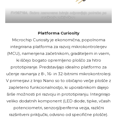
EV09Z19A. Dobro zasnovane luknje odpravljajo potrebo po
spajkanju priključkov.
Platforma Curiosity
Microchip Curiosity je ekonomična, popolnoma
integrirana platforma za razvoj mikrokontrolerjev
(MCU), namenjena začetnikom, graditeljem in vsem,
ki iščejo bogato opremljeno ploščo za hitro
prototipiranje. Predstavljajo idealno platformo za
učenje ravnanja z 8-, 16- in 32-bitnimi mikrokontrolerji.
V primerjavi z linijo Nano so to običajno večje plošče z
zapleteno funkcionalnostjo, ki uporabnikom dajejo
širše možnosti pri razvoju in prototipiranju. Integrirajo
veliko dodatnih komponent (LED diode, tipke, včasih
potenciometri, senzorji/periferna vezja, različni
razširitveni priključki, odvisno od specifične plošče).