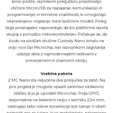
širino plošče, razmikom priključkov, prisotnostjo
vtičnice MicroUSB za napajanje, komunikacijo in
programiranje) in tehnične značilnosti, ki omogočajo
neprekinjeno migracijo med različnimi modeli. Poleg
tega proizvajalec napoveduje, da bo platforma razvita
skupaj z ponudbo mikrokontrolerjev. Pričakuje se, da
bodo na ploščah družine Curiosity Nano kmalu na
voljo novi čipi Microchip, kar razvojnikom zagotavlja
udobje dela z najmodernejšimi rešitvami v
preverjenem in znancem okolju.
Vsebina paketa
Z MC Nano sta vključena dva priključka za zatiči. Na
prvi pogled je mogoče opaziti zanimivo oblikovno
rešitev, ki jo je uporabil Microchip. Polja GPIO,
razporejena na tiskanem vezju v razmiku 2,54 mm,
vsebujejo tako robne konektorje kot luknje. V obeh
primerih gre za luknje, ki so metalizirane, prilagojene