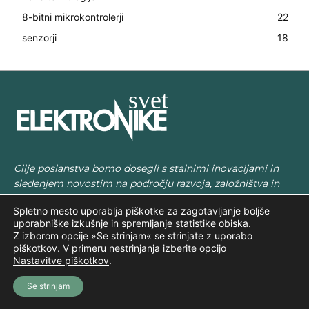
8-bitni mikrokontrolerji
22
senzorji
18
Cilje poslanstva bomo dosegli s stalnimi inovacijami in
sledenjem novostim na področju razvoja, založništva in
trgovine. Kot medijska hiša tipično pridobimo vzorce in
Spletno mesto uporablja piškotke za zagotavljanje boljše
tehnično dokumentacijo hitreje kot ostala podjetja. Ker
uporabniške izkušnje in spremljanje statistike obiska.
naši proizvodi niso tipični, bodo zapolnjevali nezasedene
Z izborom opcije »Se strinjam« se strinjate z uporabo
niše na trgu, ki jih je konkurenca še ni utegnila razviti.
piškotkov. V primeru nestrinjanja izberite opcijo
Želimo biti najpomembnejši medij za področje
Nastavitve piškotkov
.
elektronike, avtomatizacije in mehatronike v Sloveniji in
Se strinjam
sosednjih državah.