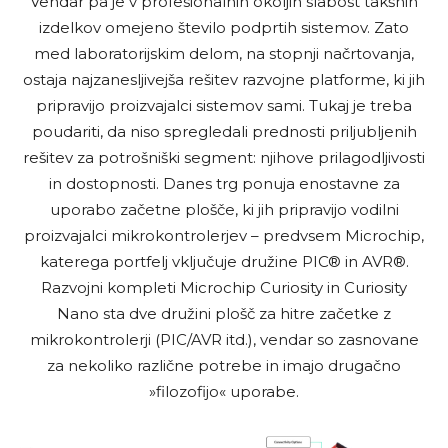
Vendar pa je v profesionalnih okoljih slabost takšnih
izdelkov omejeno število podprtih sistemov. Zato
med laboratorijskim delom, na stopnji načrtovanja,
ostaja najzanesljivejša rešitev razvojne platforme, ki jih
pripravijo proizvajalci sistemov sami. Tukaj je treba
poudariti, da niso spregledali prednosti priljubljenih
rešitev za potrošniški segment: njihove prilagodljivosti
in dostopnosti. Danes trg ponuja enostavne za
uporabo začetne plošče, ki jih pripravijo vodilni
proizvajalci mikrokontrolerjev – predvsem Microchip,
katerega portfelj vključuje družine PIC® in AVR®.
Razvojni kompleti Microchip Curiosity in Curiosity
Nano sta dve družini plošč za hitre začetke z
mikrokontrolerji (PIC/AVR itd.), vendar so zasnovane
za nekoliko različne potrebe in imajo drugačno
»filozofijo« uporabe.