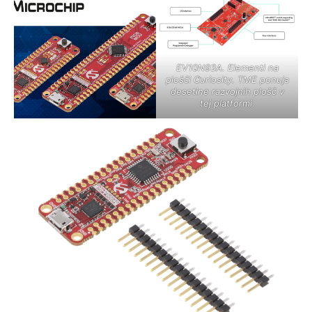
EV10N93A. Elementi na
plošči Curiosity. TME ponuja
desetine razvojnih plošč v
tej platformi.