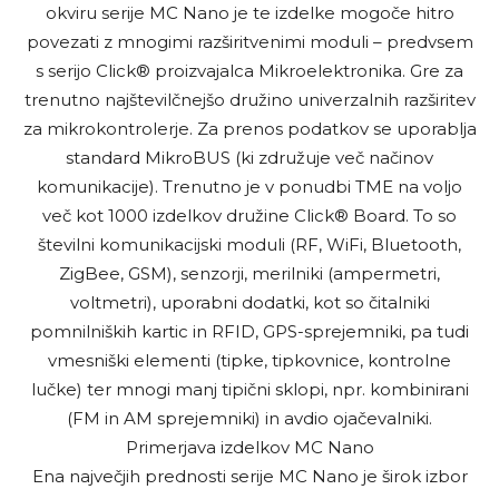
okviru serije MC Nano je te izdelke mogoče hitro
povezati z mnogimi razširitvenimi moduli – predvsem
s serijo Click® proizvajalca Mikroelektronika. Gre za
trenutno najštevilčnejšo družino univerzalnih razširitev
za mikrokontrolerje. Za prenos podatkov se uporablja
standard MikroBUS (ki združuje več načinov
komunikacije). Trenutno je v ponudbi TME na voljo
več kot 1000 izdelkov družine Click® Board. To so
številni komunikacijski moduli (RF, WiFi, Bluetooth,
ZigBee, GSM), senzorji, merilniki (ampermetri,
voltmetri), uporabni dodatki, kot so čitalniki
pomnilniških kartic in RFID, GPS-sprejemniki, pa tudi
vmesniški elementi (tipke, tipkovnice, kontrolne
lučke) ter mnogi manj tipični sklopi, npr. kombinirani
(FM in AM sprejemniki) in avdio ojačevalniki.
Primerjava izdelkov MC Nano
Ena največjih prednosti serije MC Nano je širok izbor