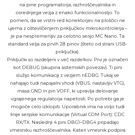
na pine programatorja, razhroščevalnika in
osrednjega vezja z enako funkcionalnostjo. To
pomeni, da se vrstni red konektorjev na ploščici ne
ujema z oštevilčenjem priključkov mikrokontrolerja –
je pa nespremenljiv za celotno serijo MC Nano. Ta
standard velja za prvih 28 pinov (šteto od strani USB-
priključka).
Priključki so razdeljeni v več razdelkov. Prvi je označen
kot DEBUG (skupina sistemskih povezav). Ti pini
služijo komunikaciji z vezjem nEDBG. Tukaj se
nahajajo tudi napajalni vhodi (VBUS, nastavljiv VTG),
masa GND in pin VOFF, ki upravlja delovanje
vgrajenega regulatorja napetosti. Po potrebi ga je
mogoče celo izklopiti. Uporabnik ima na voljo tudi
linije serijske komunikacije (Virtual COM Port): CDC
RX/TX. Naslednji 4 pini DBG1–DBG4 pripadajo
vmesniku razhroščevalnika. Kateri vmesnik podpira