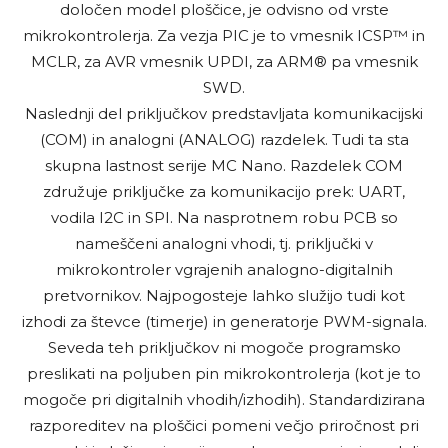
določen model ploščice, je odvisno od vrste
mikrokontrolerja. Za vezja PIC je to vmesnik ICSP™ in
MCLR, za AVR vmesnik UPDI, za ARM® pa vmesnik
SWD.
Naslednji del priključkov predstavljata komunikacijski
(COM) in analogni (ANALOG) razdelek. Tudi ta sta
skupna lastnost serije MC Nano. Razdelek COM
združuje priključke za komunikacijo prek: UART,
vodila I2C in SPI. Na nasprotnem robu PCB so
nameščeni analogni vhodi, tj. priključki v
mikrokontroler vgrajenih analogno-digitalnih
pretvornikov. Najpogosteje lahko služijo tudi kot
izhodi za števce (timerje) in generatorje PWM-signala.
Seveda teh priključkov ni mogoče programsko
preslikati na poljuben pin mikrokontrolerja (kot je to
mogoče pri digitalnih vhodih/izhodih). Standardizirana
razporeditev na ploščici pomeni večjo priročnost pri