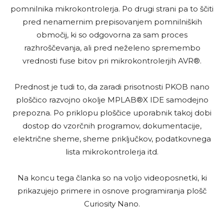
pomnilnika mikrokontrolerja. Po drugi strani pa to ščiti
pred nenamernim prepisovanjem pomnilniških
območij, ki so odgovorna za sam proces
razhroščevanja, ali pred neželeno spremembo
vrednosti fuse bitov pri mikrokontrolerjih AVR®.
Prednost je tudi to, da zaradi prisotnosti PKOB nano
ploščico razvojno okolje MPLAB®X IDE samodejno
prepozna. Po priklopu ploščice uporabnik takoj dobi
dostop do vzorčnih programov, dokumentacije,
električne sheme, sheme priključkov, podatkovnega
lista mikrokontrolerja itd.
Na koncu tega članka so na voljo videoposnetki, ki
prikazujejo primere in osnove programiranja plošč
Curiosity Nano.