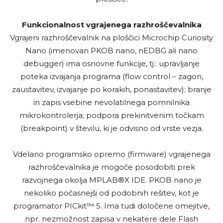
Funkcionalnost vgrajenega razhroščevalnika
Vgrajeni razhroščevalnik na ploščici Microchip Curiosity
Nano (imenovan PKOB nano, nEDBG ali nano
debugger) ima osnovne funkcije, tj.: upravljanje
poteka izvajanja programa (flow control – zagon,
zaustavitev, izvajanje po korakih, ponastavitev); branje
in zapis vsebine nevolatilnega pomnilnika
mikrokontrolerja; podpora prekinitvenim točkam
(breakpoint) v številu, ki je odvisno od vrste vezja.
Vdelano programsko opremo (firmware) vgrajenega
razhroščevalnika je mogoče posodobiti prek
razvojnega okolja MPLAB®X IDE. PKOB nano je
nekoliko počasnejši od podobnih rešitev, kot je
programator PICkit™ 5. Ima tudi določene omejitve,
npr. nezmožnost zapisa v nekatere dele Flash