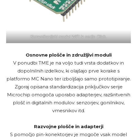
Komunikacijski modul WiFi iz serije Click.
Osnovne plošče in združljivi moduli
V ponudbi TME je na voljo tudi vrsta dodatkov in
dopolnilnih izdelkov, ki olajšajo prve korake s
platformo MC Nano ter izboljšajo samo prototipiranje.
Zgoraj opisana standardizacija priključkov serije
Microchip omogoča uporabo adapterjev, razširitvenih
plošč in digitalnih modulov: senzorjev, gonilnikov,
vmesnikov itd.
Razvojne plošče in adapterji
S pomočjo pin-konektorjev je mogoče vsak model