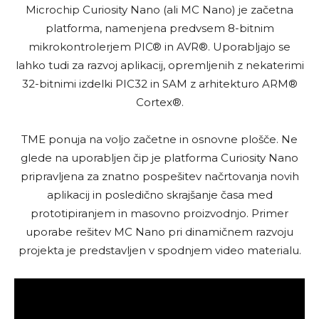
Microchip Curiosity Nano (ali MC Nano) je začetna
platforma, namenjena predvsem 8-bitnim
mikrokontrolerjem PIC® in AVR®. Uporabljajo se
lahko tudi za razvoj aplikacij, opremljenih z nekaterimi
32-bitnimi izdelki PIC32 in SAM z arhitekturo ARM®
Cortex®.
TME ponuja na voljo začetne in osnovne plošče. Ne
glede na uporabljen čip je platforma Curiosity Nano
pripravljena za znatno pospešitev načrtovanja novih
aplikacij in posledično skrajšanje časa med
prototipiranjem in masovno proizvodnjo. Primer
uporabe rešitev MC Nano pri dinamičnem razvoju
projekta je predstavljen v spodnjem video materialu.