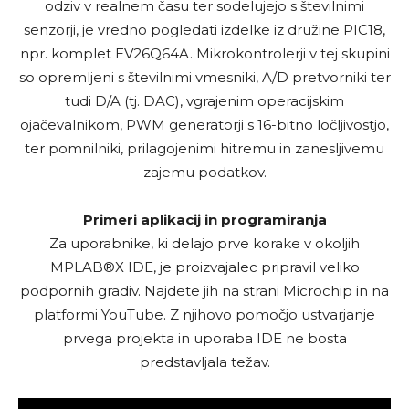
odziv v realnem času ter sodelujejo s številnimi
senzorji, je vredno pogledati izdelke iz družine PIC18,
npr. komplet EV26Q64A. Mikrokontrolerji v tej skupini
so opremljeni s številnimi vmesniki, A/D pretvorniki ter
tudi D/A (tj. DAC), vgrajenim operacijskim
ojačevalnikom, PWM generatorji s 16-bitno ločljivostjo,
ter pomnilniki, prilagojenimi hitremu in zanesljivemu
zajemu podatkov.
Primeri aplikacij in programiranja
Za uporabnike, ki delajo prve korake v okoljih
MPLAB®X IDE, je proizvajalec pripravil veliko
podpornih gradiv. Najdete jih na strani Microchip in na
platformi YouTube. Z njihovo pomočjo ustvarjanje
prvega projekta in uporaba IDE ne bosta
predstavljala težav.