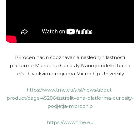
Priročen način spoznavanja naslednjih lastnosti
platforme Microchip Curiosity Nano je udeležba na
tečajih v okviru programa Microchip University.
https://www.tme.eu/si/sl/news/about-
product/page/45286/izstrelitvena-platforma-curiosity-
podjetja-microchip
https://www.tme.eu