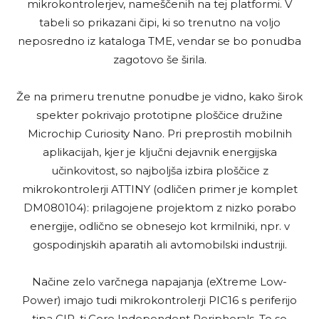
mikrokontrolerjev, nameščenih na tej platformi. V
tabeli so prikazani čipi, ki so trenutno na voljo
neposredno iz kataloga TME, vendar se bo ponudba
zagotovo še širila.
Že na primeru trenutne ponudbe je vidno, kako širok
spekter pokrivajo prototipne ploščice družine
Microchip Curiosity Nano. Pri preprostih mobilnih
aplikacijah, kjer je ključni dejavnik energijska
učinkovitost, so najboljša izbira ploščice z
mikrokontrolerji ATTINY (odličen primer je komplet
DM080104): prilagojene projektom z nizko porabo
energije, odlično se obnesejo kot krmilniki, npr. v
gospodinjskih aparatih ali avtomobilski industriji.
Načine zelo varčnega napajanja (eXtreme Low-
Power) imajo tudi mikrokontrolerji PIC16 s periferijo
tipa CIP, tj.Core Independent Peripherals. To so