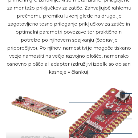
za montažo priključkov za zatiče. Zahvaljujoč rahlemu
prečnemu premiku lukenj glede na drugo, je
zagotovljeno tesno prileganje priključkov za zatiče in
optimalni parametri povezave ter praktično ni
potrebe po njihovem spajkanju (čeprav je
priporočljivo). Po njihovi namestitvi je mogoče tiskano
vezje namestiti na večjo razvojno ploščo, namensko
osnovno ploščo ali adapter (združljivi izdelki so opisani
kasneje v članku).
EV09Z19A. Dobro