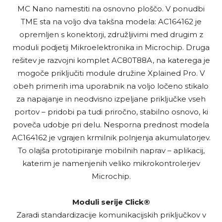
MC Nano namestiti na osnovno ploščo. V ponudbi
TME sta na voljo dva takšna modela: AC164162 je
opremljen s konektorji, združljivimi med drugim z
moduli podjetij Mikroelektronika in Microchip. Druga
rešitev je razvojni komplet AC80T88A, na katerega je
mogoče priključiti module družine Xplained Pro. V
obeh primerih ima uporabnik na voljo ločeno stikalo
za napajanje in neodvisno izpeljane priključke vseh
portov – pridobi pa tudi priročno, stabilno osnovo, ki
poveča udobje pri delu. Nesporna prednost modela
AC164162 je vgrajen krmilnik polnjenja akumulatorjev.
To olajša prototipiranje mobilnih naprav – aplikacij,
katerim je namenjenih veliko mikrokontrolerjev
Microchip.
Moduli serije Click®
Zaradi standardizacije komunikacijskih priključkov v