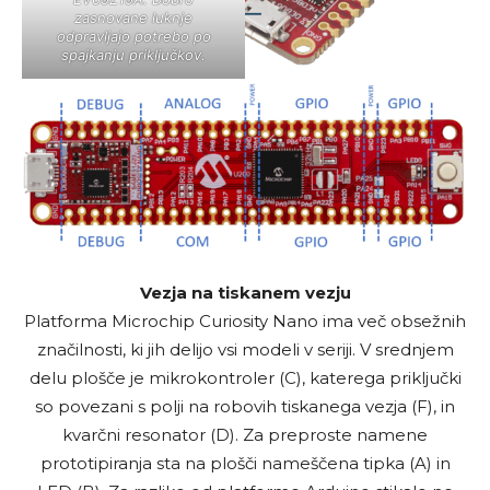
zasnovane luknje
odpravljajo potrebo po
spajkanju priključkov.
Vezja na tiskanem vezju
Platforma Microchip Curiosity Nano ima več obsežnih
značilnosti, ki jih delijo vsi modeli v seriji. V srednjem
delu plošče je mikrokontroler (C), katerega priključki
so povezani s polji na robovih tiskanega vezja (F), in
kvarčni resonator (D). Za preproste namene
prototipiranja sta na plošči nameščena tipka (A) in