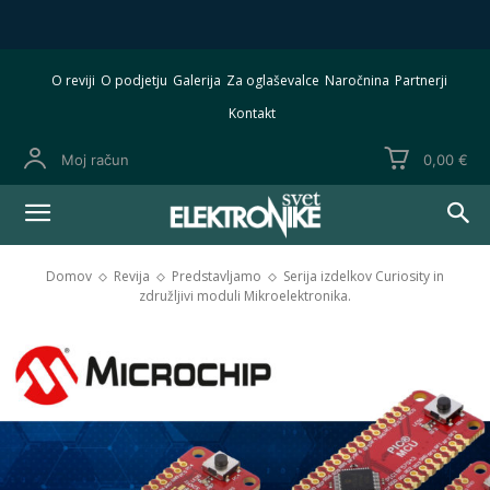
O reviji
O podjetju
Galerija
Za oglaševalce
Naročnina
Partnerji
Kontakt
Moj račun
0,00 €
Domov
Revija
Predstavljamo
Serija izdelkov Curiosity in
združljivi moduli Mikroelektronika.