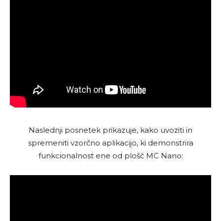
Naslednji posnetek prikazuje, kako uvoziti in
spremeniti vzorčno aplikacijo, ki demonstrira
funkcionalnost ene od plošč MC Nano: