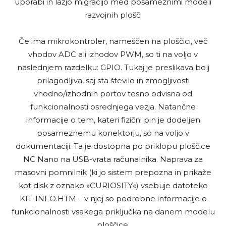
uporabi in lažjo migracijo med posameznimi modeli
razvojnih plošč.
Če ima mikrokontroler, nameščen na ploščici, več
vhodov ADC ali izhodov PWM, so ti na voljo v
naslednjem razdelku: GPIO. Tukaj je preslikava bolj
prilagodljiva, saj sta število in zmogljivosti
vhodno/izhodnih portov tesno odvisna od
funkcionalnosti osrednjega vezja. Natančne
informacije o tem, kateri fizični pin je dodeljen
posameznemu konektorju, so na voljo v
dokumentaciji. Ta je dostopna po priklopu ploščice
NC Nano na USB-vrata računalnika. Naprava za
masovni pomnilnik (ki jo sistem prepozna in prikaže
kot disk z oznako »CURIOSITY«) vsebuje datoteko
KIT-INFO.HTM – v njej so podrobne informacije o
funkcionalnosti vsakega priključka na danem modelu
ploščice.