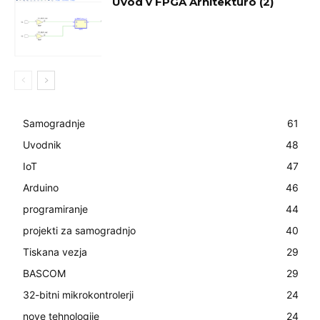
Uvod v FPGA Arhitekturo (2)
Samogradnje
61
Uvodnik
48
IoT
47
Arduino
46
programiranje
44
projekti za samogradnjo
40
Tiskana vezja
29
BASCOM
29
32-bitni mikrokontrolerji
24
nove tehnologije
24