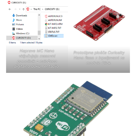
Naprave MC Nano
Prototipna plošča Curiosity
vključujejo masovni
Nano Base z izpeljavami za
pomnilnik z naloženo
module Click.
digitalno dokumentacijo.