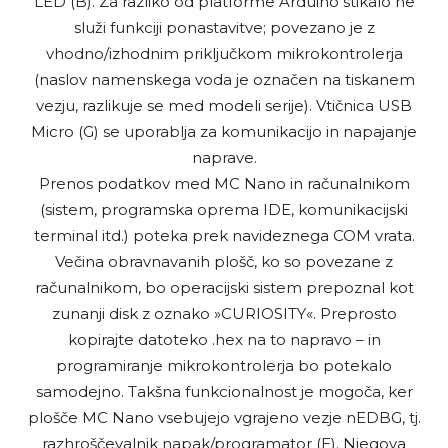
LED (B). Za razliko od platforme Arduino stikalo ne
služi funkciji ponastavitve; povezano je z
vhodno/izhodnim priključkom mikrokontrolerja
(naslov namenskega voda je označen na tiskanem
vezju, razlikuje se med modeli serije). Vtičnica USB
Micro (G) se uporablja za komunikacijo in napajanje
naprave.
Prenos podatkov med MC Nano in računalnikom
(sistem, programska oprema IDE, komunikacijski
terminal itd.) poteka prek navideznega COM vrata.
Večina obravnavanih plošč, ko so povezane z
računalnikom, bo operacijski sistem prepoznal kot
zunanji disk z oznako »CURIOSITY«. Preprosto
kopirajte datoteko .hex na to napravo – in
programiranje mikrokontrolerja bo potekalo
samodejno. Takšna funkcionalnost je mogoča, ker
plošče MC Nano vsebujejo vgrajeno vezje nEDBG, tj.
razhroščevalnik napak/programator (E). Njegova