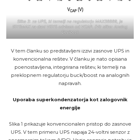
Slika 3: za UPS, ki temelji na regulatorju MAX38889, je
ISYSMAX za dani VSYS odvisen od VCAP. (Vir slike: Analog
Devices)
V tem članku so predstavljeni izzivi zasnove UPS in
konvencionalna rešitev. V članku je nato opisana
poenostavljena, integrirana rešitev, ki temelji na
preklopnem regulatorju buck/boost na analognih
napravah.
Uporaba superkondenzatorja kot zalogovnik
energije
Slika 1 prikazuje konvencionalen pristop do zasnove
UPS. V tem primeru UPS napaja 24-voltni senzor z