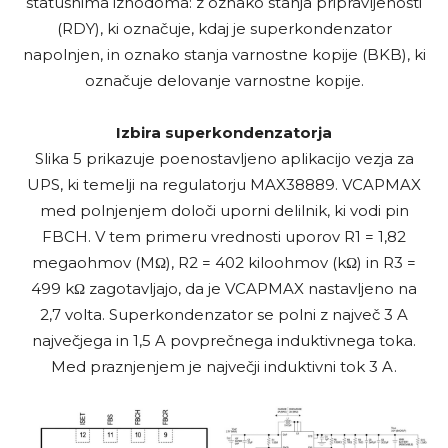
statusnima izhodoma: z oznako stanja pripravljenosti
(RDY), ki označuje, kdaj je superkondenzator
napolnjen, in oznako stanja varnostne kopije (BKB), ki
označuje delovanje varnostne kopije.
Izbira superkondenzatorja
Slika 5 prikazuje poenostavljeno aplikacijo vezja za
UPS, ki temelji na regulatorju MAX38889. VCAPMAX
med polnjenjem določi uporni delilnik, ki vodi pin
FBCH. V tem primeru vrednosti uporov R1 = 1,82
megaohmov (MΩ), R2 = 402 kiloohmov (kΩ) in R3 =
499 kΩ zagotavljajo, da je VCAPMAX nastavljeno na
2,7 volta. Superkondenzator se polni z največ 3 A
največjega in 1,5 A povprečnega induktivnega toka.
Med praznjenjem je največji induktivni tok 3 A.