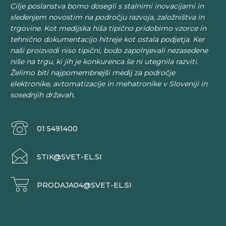
Cilje poslanstva bomo dosegli s stalnimi inovacijami in
sledenjem novostim na področju razvoja, založništva in
trgovine. Kot medijska hiša tipično pridobimo vzorce in
tehnično dokumentacijo hitreje kot ostala podjetja. Ker
naši proizvodi niso tipični, bodo zapolnjevali nezasedene
niše na trgu, ki jih je konkurenca še ni utegnila razviti.
Želimo biti najpomembnejši medij za področje
elektronike, avtomatizacije in mehatronike v Sloveniji in
sosednjih državah.
01 5491400
STIK@SVET-EL.SI
PRODAJA04@SVET-EL.SI