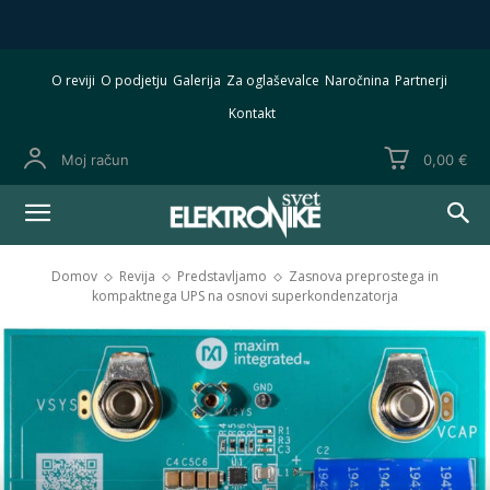
O reviji
O podjetju
Galerija
Za oglaševalce
Naročnina
Partnerji
Kontakt
Moj račun
0,00 €
Domov
Revija
Predstavljamo
Zasnova preprostega in
kompaktnega UPS na osnovi superkondenzatorja