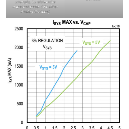
energijo, če sistemska
napetost pade. (Vir slike:
Analog Devices)