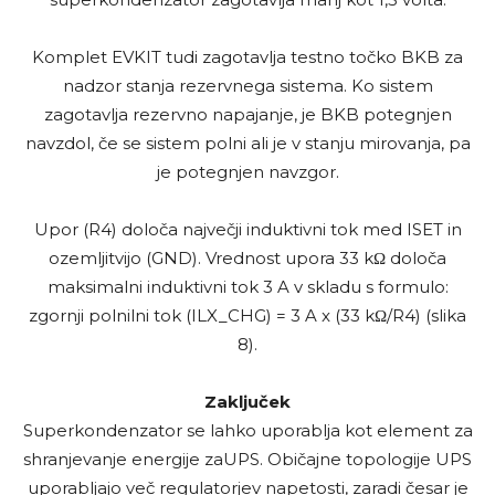
Komplet EVKIT tudi zagotavlja testno točko BKB za
nadzor stanja rezervnega sistema. Ko sistem
zagotavlja rezervno napajanje, je BKB potegnjen
navzdol, če se sistem polni ali je v stanju mirovanja, pa
je potegnjen navzgor.
Upor (R4) določa največji induktivni tok med ISET in
ozemljitvijo (GND). Vrednost upora 33 kΩ določa
maksimalni induktivni tok 3 A v skladu s formulo:
zgornji polnilni tok (ILX_CHG) = 3 A x (33 kΩ/R4) (slika
8).
Zaključek
Superkondenzator se lahko uporablja kot element za
shranjevanje energije zaUPS. Običajne topologije UPS
uporabljajo več regulatorjev napetosti, zaradi česar je