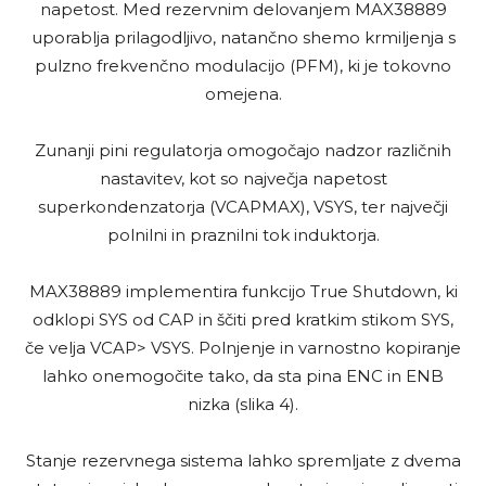
napetost. Med rezervnim delovanjem MAX38889
uporablja prilagodljivo, natančno shemo krmiljenja s
pulzno frekvenčno modulacijo (PFM), ki je tokovno
omejena.
Zunanji pini regulatorja omogočajo nadzor različnih
nastavitev, kot so največja napetost
superkondenzatorja (VCAPMAX), VSYS, ter največji
polnilni in praznilni tok induktorja.
MAX38889 implementira funkcijo True Shutdown, ki
odklopi SYS od CAP in ščiti pred kratkim stikom SYS,
če velja VCAP> VSYS. Polnjenje in varnostno kopiranje
lahko onemogočite tako, da sta pina ENC in ENB
nizka (slika 4).
Stanje rezervnega sistema lahko spremljate z dvema