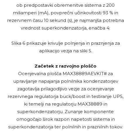
ob predpostavki obremenitve sistema z 200
miliamperi (mA), povprečni učinkovitosti 93 % in
rezervnem času 10 sekund (s), je najmanjša potrebna
vrednost superkondenzatorja, enačba 4:
Slika 6 prikazuje krivulje polnjenja in praznjenja za
aplikacijo vezja na sliki 5.
Začetek z razvojno ploščo
Ocenjevalna plošča MAX38889AEVKIT# za
upravljanje napajanja polnilnika kondenzatorjev
zagotavlja prilagodljivo vezje za ocenjevanje
rezervnega regulatorja buck/boost in testiranje UPS,
ki temelji na regulatorju MAX38889 in
superkondenzatorju. Zunanje komponente
omogočajo širok razpon napetosti sistema in
superkondenzatorja ter polnilnih in praznilnih tokov.