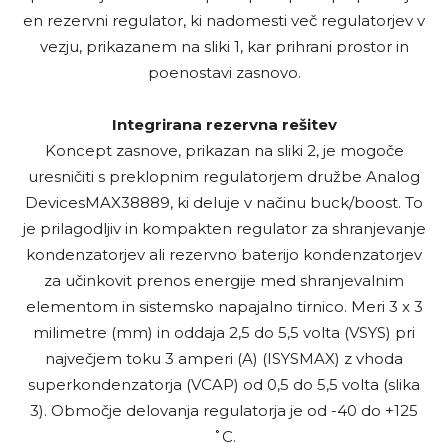
en rezervni regulator, ki nadomesti več regulatorjev v
vezju, prikazanem na sliki 1, kar prihrani prostor in
poenostavi zasnovo.
Integrirana rezervna rešitev
Koncept zasnove, prikazan na sliki 2, je mogoče
uresničiti s preklopnim regulatorjem družbe Analog
DevicesMAX38889, ki deluje v načinu buck/boost. To
je prilagodljiv in kompakten regulator za shranjevanje
kondenzatorjev ali rezervno baterijo kondenzatorjev
za učinkovit prenos energije med shranjevalnim
elementom in sistemsko napajalno tirnico. Meri 3 x 3
milimetre (mm) in oddaja 2,5 do 5,5 volta (VSYS) pri
največjem toku 3 amperi (A) (ISYSMAX) z vhoda
superkondenzatorja (VCAP) od 0,5 do 5,5 volta (slika
3). Območje delovanja regulatorja je od -40 do +125
˚C.