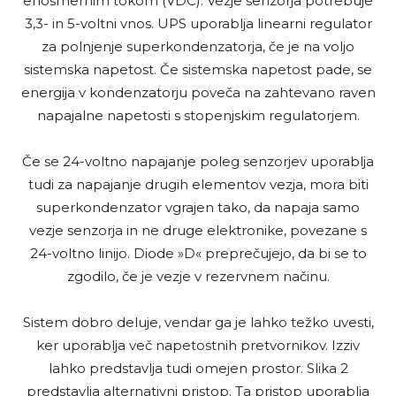
enosmernim tokom (VDC). Vezje senzorja potrebuje
3,3- in 5-voltni vnos. UPS uporablja linearni regulator
za polnjenje superkondenzatorja, če je na voljo
sistemska napetost. Če sistemska napetost pade, se
energija v kondenzatorju poveča na zahtevano raven
napajalne napetosti s stopenjskim regulatorjem.
Če se 24-voltno napajanje poleg senzorjev uporablja
tudi za napajanje drugih elementov vezja, mora biti
superkondenzator vgrajen tako, da napaja samo
vezje senzorja in ne druge elektronike, povezane s
24-voltno linijo. Diode »D« preprečujejo, da bi se to
zgodilo, če je vezje v rezervnem načinu.
Sistem dobro deluje, vendar ga je lahko težko uvesti,
ker uporablja več napetostnih pretvornikov. Izziv
lahko predstavlja tudi omejen prostor. Slika 2
predstavlja alternativni pristop. Ta pristop uporablja