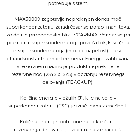
potrebuje sistem.
MAX38889 zagotavlja neprekinjen donos moči
superkondenzatorju, zaradi česar se porabi manj toka,
ko deluje pri vrednostih blizu VCAPMAX. Vendar se pri
praznjenju superkondenzatorja poveča tok, ki se črpa
iz superkondenzatorja (in pade napetost), da se
ohrani konstantna moč bremena. Energija, zahtevana
v rezervnem načinu je produkt neprekinjene
rezervne noči (VSYS x ISYS) v obdobju rezervnega
delovanja (TBACKUP).
Količina energije v džulih (J), ki je na voljo v
superkondenzatorju (CSC), je izračunana z enačbo 1:
Količina energije, potrebne za dokončanje
rezervnega delovanja, je izračunana z enačbo 2: