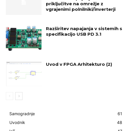
priključitve na omrežje z
vgrajenimi polnilniki/inverterji
Razširitev napajanja v sistemih s
specifikacijo USB PD 3.1
Uvod v FPGA Arhitekturo (2)
Samogradnje
61
Uvodnik
48