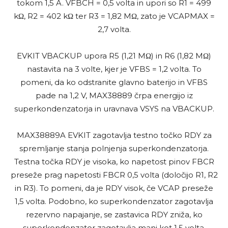
tokom 1,5 A. VFBCH = 0,5 volta in upori so R1 = 499
kΩ, R2 = 402 kΩ ter R3 = 1,82 MΩ, zato je VCAPMAX =
2,7 volta.
EVKIT VBACKUP upora R5 (1,21 MΩ) in R6 (1,82 MΩ)
nastavita na 3 volte, kjer je VFBS = 1,2 volta. To
pomeni, da ko odstranite glavno baterijo in VFBS
pade na 1,2 V, MAX38889 črpa energijo iz
superkondenzatorja in uravnava VSYS na VBACKUP.
MAX38889A EVKIT zagotavlja testno točko RDY za
spremljanje stanja polnjenja superkondenzatorja.
Testna točka RDY je visoka, ko napetost pinov FBCR
preseže prag napetosti FBCR 0,5 volta (določijo R1, R2
in R3). To pomeni, da je RDY visok, če VCAP preseže
1,5 volta. Podobno, ko superkondenzator zagotavlja
rezervno napajanje, se zastavica RDY zniža, ko
superkondenzator zagotavlja manj kot 1,5 volta.