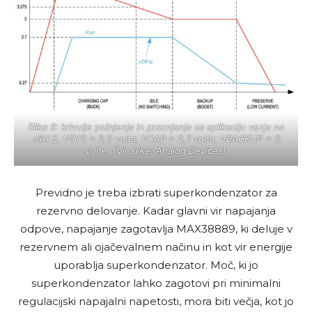
Slika 6: krivulje polnjenja in praznjenja za aplikacijo vezja na
sliki 5. VSYS = 3,6 volta, VCAP = 2,7 volta, VBACKUP = 3
volte. (Vir slike: Analog Devices)
Previdno je treba izbrati superkondenzator za
rezervno delovanje. Kadar glavni vir napajanja
odpove, napajanje zagotavlja MAX38889, ki deluje v
rezervnem ali ojačevalnem načinu in kot vir energije
uporablja superkondenzator. Moč, ki jo
superkondenzator lahko zagotovi pri minimalni
regulacijski napajalni napetosti, mora biti večja, kot jo