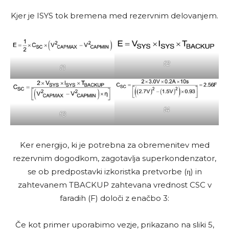
Kjer je ISYS tok bremena med rezervnim delovanjem.
f2
f1
f4
f3
Ker energijo, ki je potrebna za obremenitev med
rezervnim dogodkom, zagotavlja superkondenzator,
se ob predpostavki izkoristka pretvorbe (η) in
zahtevanem TBACKUP zahtevana vrednost CSC v
faradih (F) določi z enačbo 3:
Če kot primer uporabimo vezje, prikazano na sliki 5,