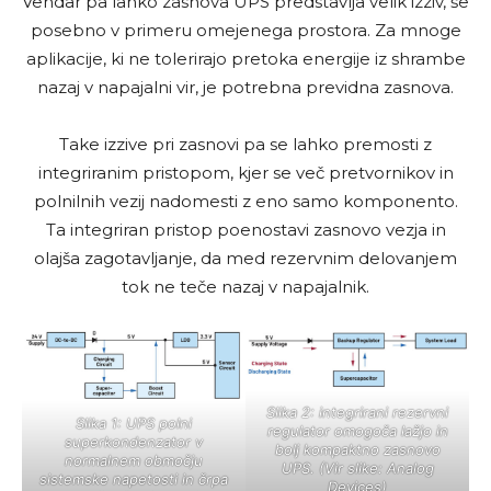
Vendar pa lahko zasnova UPS predstavlja velik izziv, še
posebno v primeru omejenega prostora. Za mnoge
aplikacije, ki ne tolerirajo pretoka energije iz shrambe
nazaj v napajalni vir, je potrebna previdna zasnova.
Take izzive pri zasnovi pa se lahko premosti z
integriranim pristopom, kjer se več pretvornikov in
polnilnih vezij nadomesti z eno samo komponento.
Ta integriran pristop poenostavi zasnovo vezja in
olajša zagotavljanje, da med rezervnim delovanjem
tok ne teče nazaj v napajalnik.
Slika 2: integrirani rezervni
Slika 1: UPS polni
regulator omogoča lažjo in
superkondenzator v
bolj kompaktno zasnovo
normalnem območju
UPS. (Vir slike: Analog
sistemske napetosti in črpa
Devices)