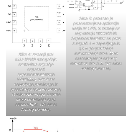
Slika 5: prikazan je
poenostavljena aplikacija
vezja za UPS, ki temelji na
regulatorju MAX38889.
Superkondenzator se polni
z največ 3 A največjega in
1,5 A povprečnega
induktivnega toka. Med
Slika 4: zunanji pini
praznjenjem je največji
MAX38889 omogočajo
induktivni tok 3 A. (Vir slike:
nastavitve največje
Analog Devices)
napetosti
superkondenzatorja
VCAPMAX, VSYS ter
največjega polnilnega in
praznilnega toka induktorja;
stanje rezervnega sistema
lahko spremljate prek
oznake RDY. (Vir slike:
Analog Devices)