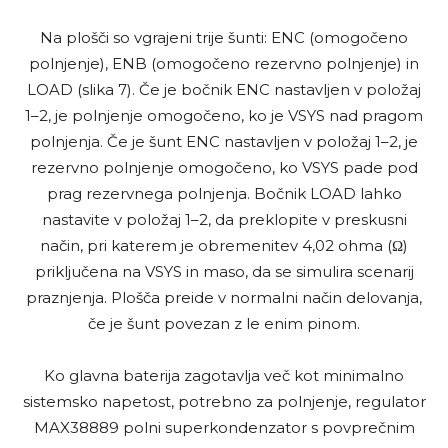
Na plošči so vgrajeni trije šunti: ENC (omogočeno
polnjenje), ENB (omogočeno rezervno polnjenje) in
LOAD (slika 7). Če je bočnik ENC nastavljen v položaj
1–2, je polnjenje omogočeno, ko je VSYS nad pragom
polnjenja. Če je šunt ENC nastavljen v položaj 1–2, je
rezervno polnjenje omogočeno, ko VSYS pade pod
prag rezervnega polnjenja. Bočnik LOAD lahko
nastavite v položaj 1–2, da preklopite v preskusni
način, pri katerem je obremenitev 4,02 ohma (Ω)
priključena na VSYS in maso, da se simulira scenarij
praznjenja. Plošča preide v normalni način delovanja,
če je šunt povezan z le enim pinom.
Ko glavna baterija zagotavlja več kot minimalno
sistemsko napetost, potrebno za polnjenje, regulator
MAX38889 polni superkondenzator s povprečnim