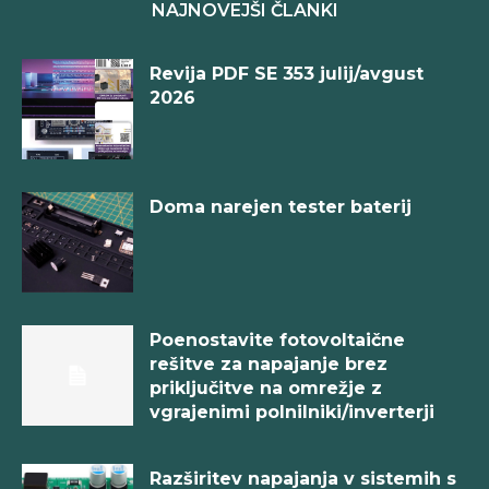
NAJNOVEJŠI ČLANKI
Revija PDF SE 353 julij/avgust
2026
Doma narejen tester baterij
Poenostavite fotovoltaične
rešitve za napajanje brez
priključitve na omrežje z
vgrajenimi polnilniki/inverterji
Razširitev napajanja v sistemih s