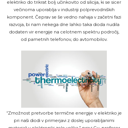
elektriko do trikrat bolj učinkovito od silicija, ki se sicer
večinoma uporablja v industriji polprevodniških
komponent. Čeprav se še vedno nahaja v začetni fazi
razvoja, bi nam nekega dne lahko taka dioda nudila
dodaten vir energije na celotnem spektru področij,
od pametnih telefonov, do avtomobilov.
“Zmožnost pretvorbe termične energije v elektriko je
pri naši diodi v primerjavi z doslej uporabljanimi
materiali v elektroniki zelo velika,” pravi Gu, profesor