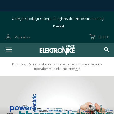
O reviji
O podjetju
Galerija
Za oglaševalce
Naročnina
Partnerji
Kontakt
Moj račun
0,00 €
Domov
Revija
Novice
Pretvarjanje toplotne energije v
uporaben vir električne energije