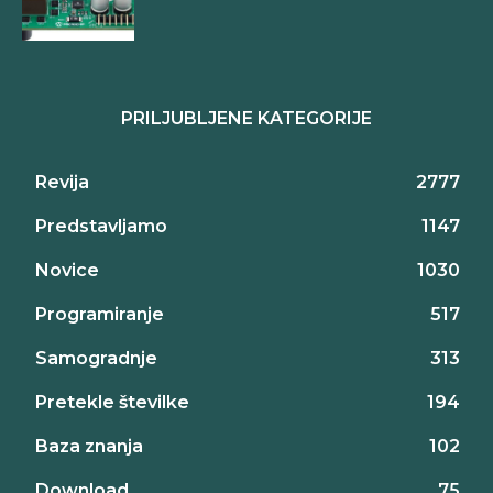
PRILJUBLJENE KATEGORIJE
Revija
2777
Predstavljamo
1147
Novice
1030
Programiranje
517
Samogradnje
313
Pretekle številke
194
Baza znanja
102
Download
75