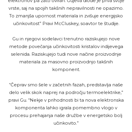
elektronov pa zato oviran. Gujeva diode je prva svoje
vrste, saj na spojih takšnih nepravilnosti ne opazimo.
To zmanjša upornost materiala in zvišuje energijsko
učinkovitost” Pravi McCluskey, soavtor te študije.
Gu in njegovi sodelavci trenutno raziskujejo nove
metode povečanja učinkovitosti kristalov indijevega
selenida. Raziskujejo tudi nove načine proizvodnje
materiala za masovno proizvodnjo takšnih
komponent.
“Čeprav smo šele v začetnih fazah, predstavlja naše
delo velik skok naprej na področju termoelektrike,”
pravi Gu. “Nekje v prihodnosti bi ta nova elektronska
komponenta lahko igrala pomembno vlogo v
procesu prehajanja naše družbe v energetsko bolj
učinkovito.”