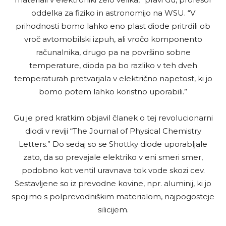
oddelka za fiziko in astronomijo na WSU. “V
prihodnosti bomo lahko eno plast diode pritrdili ob
vroč avtomobilski izpuh, ali vročo komponento
računalnika, drugo pa na površino sobne
temperature, dioda pa bo razliko v teh dveh
temperaturah pretvarjala v električno napetost, ki jo
bomo potem lahko koristno uporabili.”
Gu je pred kratkim objavil članek o tej revolucionarni
diodi v reviji “The Journal of Physical Chemistry
Letters.” Do sedaj so se Shottky diode uporabljale
zato, da so prevajale elektriko v eni smeri smer,
podobno kot ventil uravnava tok vode skozi cev.
Sestavljene so iz prevodne kovine, npr. aluminij, ki jo
spojimo s polprevodniškim materialom, najpogosteje
silicijem.