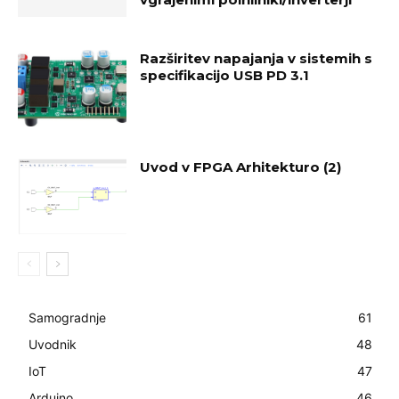
Razširitev napajanja v sistemih s
specifikacijo USB PD 3.1
Uvod v FPGA Arhitekturo (2)
Samogradnje
61
Uvodnik
48
IoT
47
Arduino
46