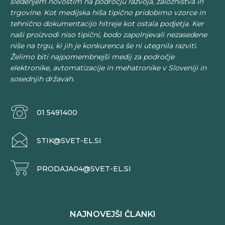
sledenjem novostim na področju razvoja, založništva in
trgovine. Kot medijska hiša tipično pridobimo vzorce in
tehnično dokumentacijo hitreje kot ostala podjetja. Ker
naši proizvodi niso tipični, bodo zapolnjevali nezasedene
niše na trgu, ki jih je konkurenca še ni utegnila razviti.
Želimo biti najpomembnejši medij za področje
elektronike, avtomatizacije in mehatronike v Sloveniji in
sosednjih državah.
01 5491400
STIK@SVET-EL.SI
PRODAJA04@SVET-EL.SI
NAJNOVEJŠI ČLANKI