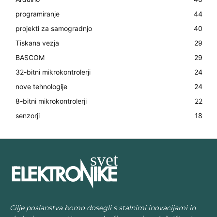
programiranje
44
projekti za samogradnjo
40
Tiskana vezja
29
BASCOM
29
32-bitni mikrokontrolerji
24
nove tehnologije
24
8-bitni mikrokontrolerji
22
senzorji
18
Cilje poslanstva bomo dosegli s stalnimi inovacijami in