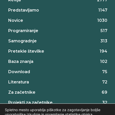
Predstavljamo
1147
Novice
1030
Programiranje
517
Samogradnje
313
Pretekle številke
194
Baza znanja
102
Download
75
Literatura
72
Za začetnike
69
Projekti za začetnike
32
Spletno mesto uporablja piškotke za zagotavljanje boljše
uporabniške izkušnje in spremljanje statistike obiska.