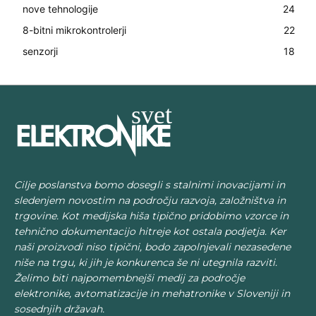
nove tehnologije
24
8-bitni mikrokontrolerji
22
senzorji
18
Cilje poslanstva bomo dosegli s stalnimi inovacijami in
sledenjem novostim na področju razvoja, založništva in
trgovine. Kot medijska hiša tipično pridobimo vzorce in
tehnično dokumentacijo hitreje kot ostala podjetja. Ker
naši proizvodi niso tipični, bodo zapolnjevali nezasedene
niše na trgu, ki jih je konkurenca še ni utegnila razviti.
Želimo biti najpomembnejši medij za področje
elektronike, avtomatizacije in mehatronike v Sloveniji in
sosednjih državah.