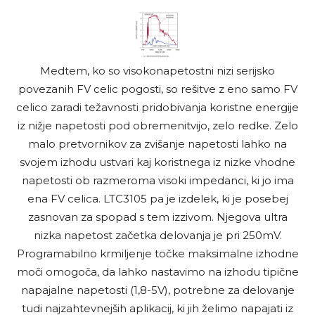
Medtem, ko so visokonapetostni nizi serijsko
povezanih FV celic pogosti, so rešitve z eno samo FV
celico zaradi težavnosti pridobivanja koristne energije
iz nižje napetosti pod obremenitvijo, zelo redke. Zelo
malo pretvornikov za zvišanje napetosti lahko na
svojem izhodu ustvari kaj koristnega iz nizke vhodne
napetosti ob razmeroma visoki impedanci, ki jo ima
ena FV celica. LTC3105 pa je izdelek, ki je posebej
zasnovan za spopad s tem izzivom. Njegova ultra
nizka napetost začetka delovanja je pri 250mV.
Programabilno krmiljenje točke maksimalne izhodne
moči omogoča, da lahko nastavimo na izhodu tipične
napajalne napetosti (1,8-5V), potrebne za delovanje
tudi najzahtevnejših aplikacij, ki jih želimo napajati iz