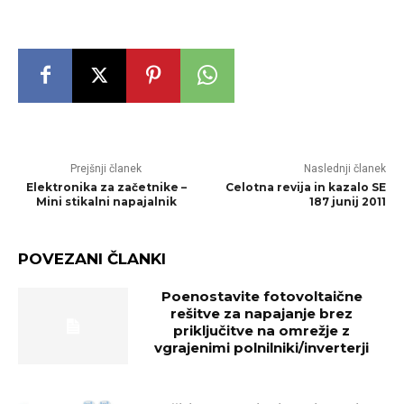
Prejšnji članek
Naslednji članek
Elek­tro­ni­ka za za­čet­ni­ke –
Celotna revija in kazalo SE
Mini stikalni napajalnik
187 junij 2011
POVEZANI ČLANKI
Poenostavite fotovoltaične
rešitve za napajanje brez
priključitve na omrežje z
vgrajenimi polnilniki/inverterji