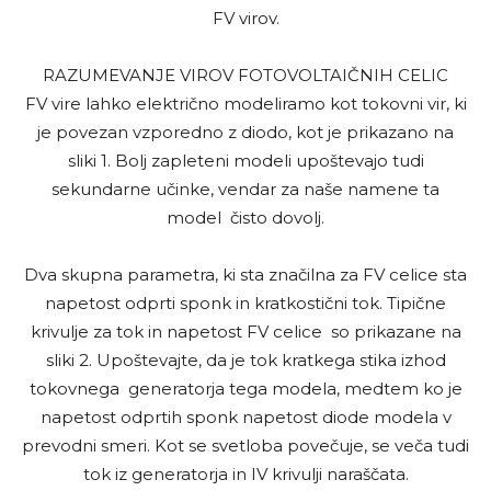
FV virov.
RAZUMEVANJE VIROV FOTOVOLTAIČNIH CELIC
FV vire lahko električno modeliramo kot tokovni vir, ki
je povezan vzporedno z diodo, kot je prikazano na
sliki 1. Bolj zapleteni modeli upoštevajo tudi
sekundarne učinke, vendar za naše namene ta
model čisto dovolj.
Dva skupna parametra, ki sta značilna za FV celice sta
napetost odprti sponk in kratkostični tok. Tipične
krivulje za tok in napetost FV celice so prikazane na
sliki 2. Upoštevajte, da je tok kratkega stika izhod
tokovnega generatorja tega modela, medtem ko je
napetost odprtih sponk napetost diode modela v
prevodni smeri. Kot se svetloba povečuje, se veča tudi
tok iz generatorja in IV krivulji naraščata.