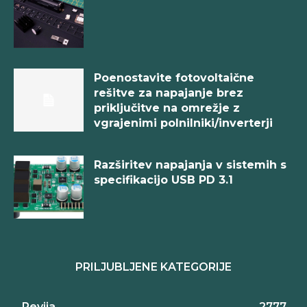
Poenostavite fotovoltaične
rešitve za napajanje brez
priključitve na omrežje z
vgrajenimi polnilniki/inverterji
Razširitev napajanja v sistemih s
specifikacijo USB PD 3.1
PRILJUBLJENE KATEGORIJE
Revija
2777