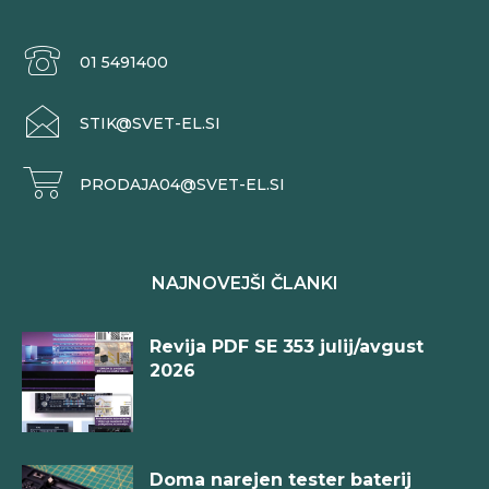
01 5491400
STIK@SVET-EL.SI
PRODAJA04@SVET-EL.SI
NAJNOVEJŠI ČLANKI
Revija PDF SE 353 julij/avgust
2026
Doma narejen tester baterij