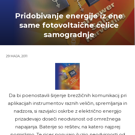
Pridobivanje energije iz ene
same fotovoltaične celice
samogradnje
29 MAJA, 2011
Da bi poenostavili širjenje brezžičnih komunikacij pri
aplikacijah instrumentov raznih veličin, spremljanja in
nadzora, si razvijalci oskrbe z električno energijo
prizadevajo doseči neodvisnost od omrežnega
napajanja. Baterije so rešitev, na katero najprej
pomislimo. Te sicer ponujajo iluzijo neodvisnosti od