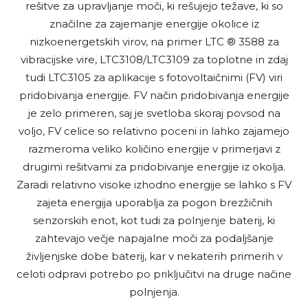
rešitve za upravljanje moči, ki rešujejo težave, ki so
značilne za zajemanje energije okolice iz
nizkoenergetskih virov, na primer LTC ® 3588 za
vibracijske vire, LTC3108/LTC3109 za toplotne in zdaj
tudi LTC3105 za aplikacije s fotovoltaičnimi (FV) viri
pridobivanja energije. FV način pridobivanja energije
je zelo primeren, saj je svetloba skoraj povsod na
voljo, FV celice so relativno poceni in lahko zajamejo
razmeroma veliko količino energije v primerjavi z
drugimi rešitvami za pridobivanje energije iz okolja.
Zaradi relativno visoke izhodno energije se lahko s FV
zajeta energija uporablja za pogon brezžičnih
senzorskih enot, kot tudi za polnjenje baterij, ki
zahtevajo večje napajalne moči za podaljšanje
življenjske dobe baterij, kar v nekaterih primerih v
celoti odpravi potrebo po priključitvi na druge načine
polnjenja.