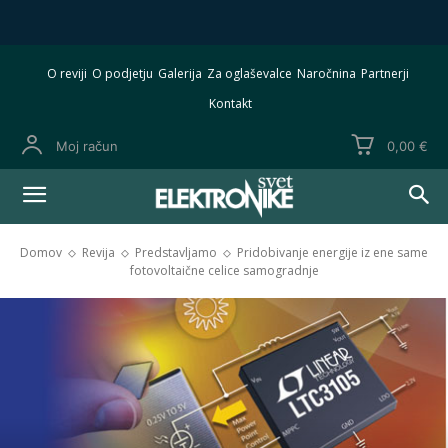
O reviji
O podjetju
Galerija
Za oglaševalce
Naročnina
Partnerji
Kontakt
Moj račun
0,00 €
Domov
Revija
Predstavljamo
Pridobivanje energije iz ene same
fotovoltaične celice samogradnje