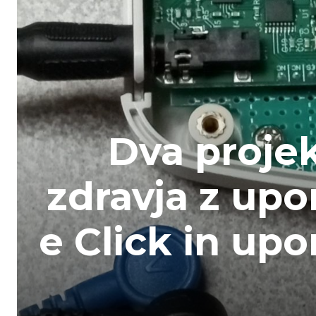
Dva projek
zdravja z up
e Click in up