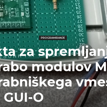
PROGRAMIRANJE
ta za spremljan
orabo modulov M
orabniškega vme
GUI-O