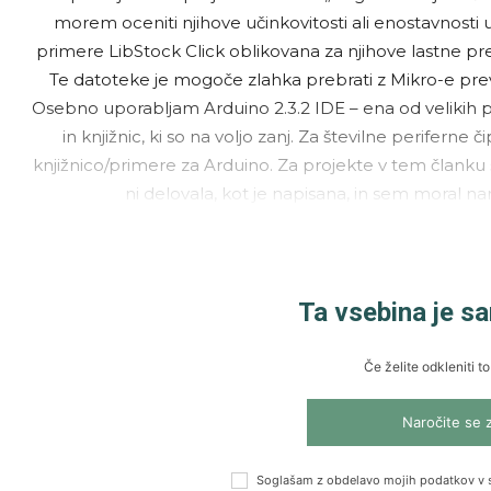
morem oceniti njihove učinkovitosti ali enostavnosti 
primere LibStock Click oblikovana za njihove lastne prevaj
Te datoteke je mogoče zlahka prebrati z Mikro-e prevaj
Osebno uporabljam Arduino 2.3.2 IDE – ena od velikih pr
in knjižnic, ki so na voljo zanj. Za številne periferne 
knjižnico/primere za Arduino. Za projekte v tem članku 
ni delovala, kot je napisana, in sem moral na
Ta vsebina je s
Če želite odkleniti to
Naročite se 
Soglašam z obdelavo mojih podatkov v 