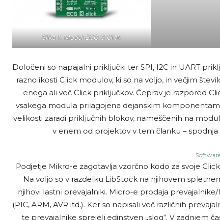
Slika 1: Modul ECG 3 Click
Določeni so napajalni priključki ter SPI, I2C in UART prikl
raznolikosti Click modulov, ki so na voljo, in večjim štev
enega ali več Click priključkov. Čeprav je razpored Clic
vsakega modula prilagojena dejanskim komponentam, k
velikosti zaradi priključnih blokov, nameščenih na modulu.
v enem od projektov v tem članku – spodnja p
Softwar
Podjetje Mikro-e zagotavlja vzorčno kodo za svoje Click 
Na voljo so v razdelku LibStock na njihovem spletnem m
njihovi lastni prevajalniki. Micro-e prodaja prevajalnik
(PIC, ARM, AVR itd.). Ker so napisali več različnih prevajaln
te prevajalnike sprejeli edinstven „slog“. V zadnjem ča