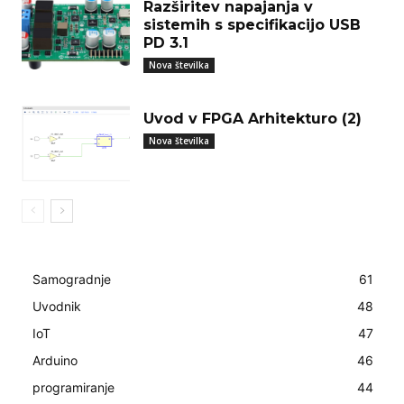
Razširitev napajanja v
sistemih s specifikacijo USB
PD 3.1
Nova številka
Uvod v FPGA Arhitekturo (2)
Nova številka
Samogradnje
61
Uvodnik
48
IoT
47
Arduino
46
programiranje
44