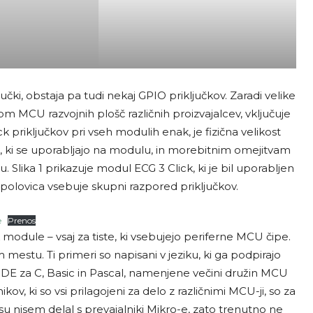
jučki, obstaja pa tudi nekaj GPIO priključkov. Zaradi velike
ilom MCU razvojnih plošč različnih proizvajalcev, vključuje
k priključkov pri vseh modulih enak, je fizična velikost
i se uporabljajo na modulu, in morebitnim omejitvam
 Slika 1 prikazuje modul ECG 3 Click, ki je bil uporabljen
olovica vsebuje skupni razpored priključkov.
e
Prenos
module – vsaj za tiste, ki vsebujejo periferne MCU čipe.
estu. Ti primeri so napisani v jeziku, ki ga podpirajo
e/IDE za C, Basic in Pascal, namenjene večini družin MCU
ikov, ki so vsi prilagojeni za delo z različnimi MCU-ji, so za
su nisem delal s prevajalniki Mikro-e, zato trenutno ne