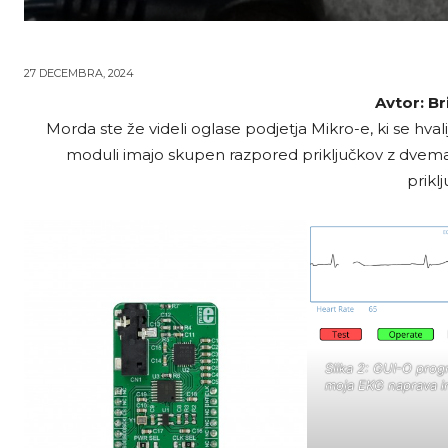
27 DECEMBRA, 2024
Avtor: Bri
Morda ste že videli oglase podjetja Mikro-e, ki se hvalijo
moduli imajo skupen razpored priključkov z dvema
priklj
Slika 2: GUI-O prog
moja EKG naprava in