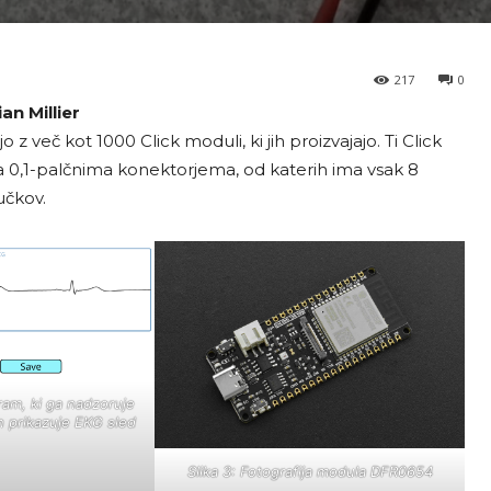
217
0
an Millier
 z več kot 1000 Click moduli, ki jih proizvajajo. Ti Click
 0,1-palčnima konektorjema, od katerih ima vsak 8
učkov.
ram, ki ga nadzoruje
 prikazuje EKG sled
Slika 3: Fotografija modula DFR0654