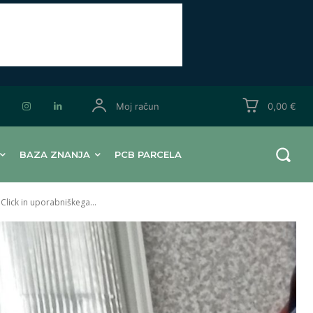
Moj račun
0,00 €
BAZA ZNANJA
PCB PARCELA
lick in uporabniškega...