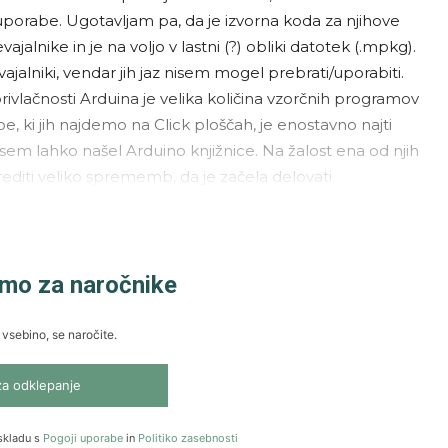
uporabe. Ugotavljam pa, da je izvorna koda za njihove
alnike in je na voljo v lastni (?) obliki datotek (.mpkg).
alniki, vendar jih jaz nisem mogel prebrati/uporabiti.
ivlačnosti Arduina je velika količina vzorčnih programov
čipe, ki jih najdemo na Click ploščah, je enostavno najti
sem lahko našel Arduino knjižnice. Na žalost ena od njih
rediti veliko sprememb, da je začela delovati.
amo za naročnike
 vsebino, se naročite.
za odklepanje
skladu s
Pogoji uporabe
in
Politiko zasebnosti