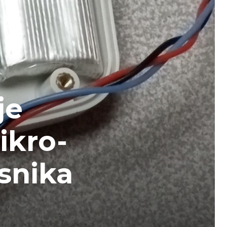
je
ikro-
snika