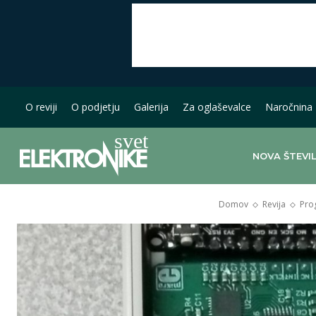
O reviji
O podjetju
Galerija
Za oglaševalce
Naročnina
NOVA ŠTEVI
Domov
Revija
Pro