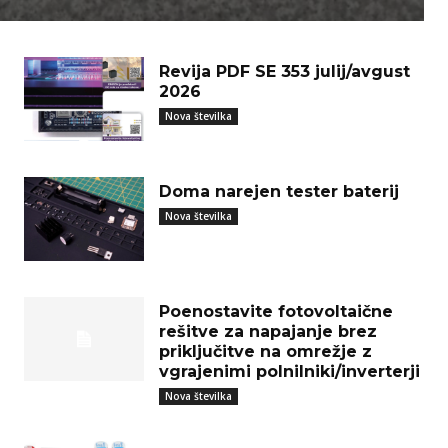
Revija PDF SE 353 julij/avgust
2026
Nova številka
Doma narejen tester baterij
Nova številka
Poenostavite fotovoltaične
rešitve za napajanje brez
priključitve na omrežje z
vgrajenimi polnilniki/inverterji
Nova številka