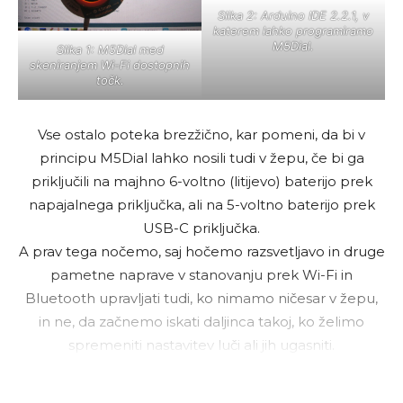
Slika 2: Arduino IDE 2.2.1, v
katerem lahko programiramo
M5Dial.
Slika 1: M5Dial med
skeniranjem Wi-Fi dostopnih
točk.
Vse ostalo poteka brezžično, kar pomeni, da bi v
principu M5Dial lahko nosili tudi v žepu, če bi ga
priključili na majhno 6-voltno (litijevo) baterijo prek
napajalnega priključka, ali na 5-voltno baterijo prek
USB-C priključka.
A prav tega nočemo, saj hočemo razsvetljavo in druge
pametne naprave v stanovanju prek Wi-Fi in
Bluetooth upravljati tudi, ko nimamo ničesar v žepu,
in ne, da začnemo iskati daljinca takoj, ko želimo
spremeniti nastavitev luči ali jih ugasniti.