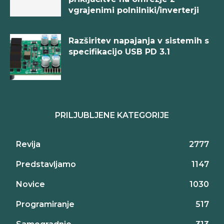
vgrajenimi polnilniki/inverterji
Razširitev napajanja v sistemih s
specifikacijo USB PD 3.1
PRILJUBLJENE KATEGORIJE
Revija
2777
Predstavljamo
1147
Novice
1030
Programiranje
517