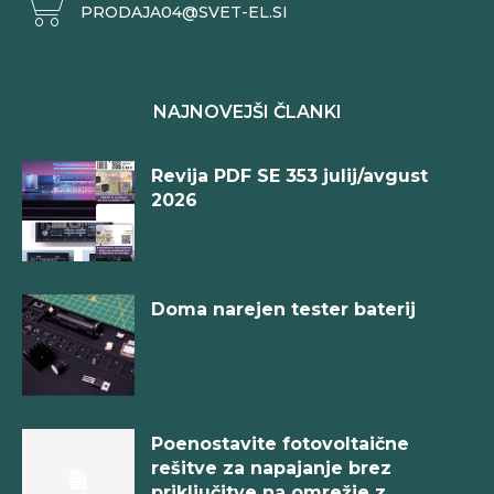
PRODAJA04@SVET-EL.SI
NAJNOVEJŠI ČLANKI
Revija PDF SE 353 julij/avgust
2026
Doma narejen tester baterij
Poenostavite fotovoltaične
rešitve za napajanje brez
priključitve na omrežje z