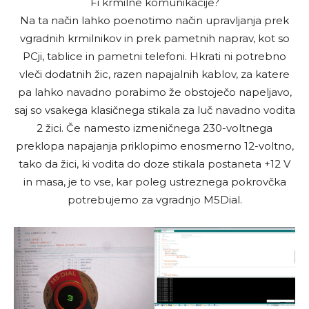
Fi krmilne komunikacije?
Na ta način lahko poenotimo način upravljanja prek
vgradnih krmilnikov in prek pametnih naprav, kot so
PCji, tablice in pametni telefoni. Hkrati ni potrebno
vleči dodatnih žic, razen napajalnih kablov, za katere
pa lahko navadno porabimo že obstoječo napeljavo,
saj so vsakega klasičnega stikala za luč navadno vodita
2 žici. Če namesto izmeničnega 230-voltnega
preklopa napajanja priklopimo enosmerno 12-voltno,
tako da žici, ki vodita do doze stikala postaneta +12 V
in masa, je to vse, kar poleg ustreznega pokrovčka
potrebujemo za vgradnjo M5Dial.