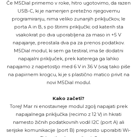
Če M5Dial primemo v roke, hitro ugotovimo, da razen
USB-C, ki je namenjen pretežno njegovemu
programiranju, nima veliko zunanjih priključkov, le
porta A in B, s po štirimi priključki; od katerih sta
vsakokrat po dva uporabljena za maso in +5 V
napajanje, preostala dva pa za prenos podatkov.
M5Dial modul, ki sem ga testiral, ima še dodatni
napajalni priključek, prek katerega ga lahko
napajamo z napetostjo med 6 V in 36 V (vsaj tako piše
na papirnem krogcu, ki je s plastično matico privit na
novi M5Dial modul.
Kako začeti?
Torej! Mar ni enostavneje modul zgolj napajati prek
napajalnega priključka (recimo z 12 V) in hkrati
namesto žičnih podatkovnih vodil I2C (port A) ali
serijske komunikacije (port B) preprosto uporabiti Wi-