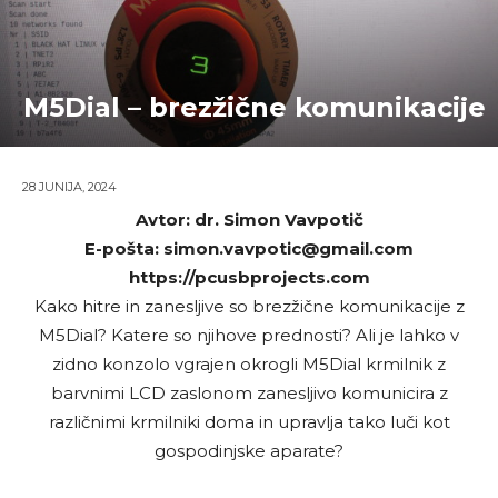
M5Dial – brezžične komunikacije
28 JUNIJA, 2024
Avtor: dr. Simon Vavpotič
E-pošta: simon.vavpotic@gmail.com
https://pcusbprojects.com
Kako hitre in zanesljive so brezžične komunikacije z
M5Dial? Katere so njihove prednosti? Ali je lahko v
zidno konzolo vgrajen okrogli M5Dial krmilnik z
barvnimi LCD zaslonom zanesljivo komunicira z
različnimi krmilniki doma in upravlja tako luči kot
gospodinjske aparate?