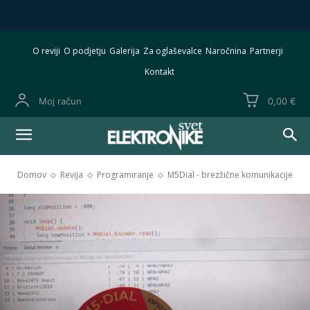
O reviji
O podjetju
Galerija
Za oglaševalce
Naročnina
Partnerji
Kontakt
Moj račun
0,00 €
Domov
Revija
Programiranje
M5Dial - brezžične komunikacije