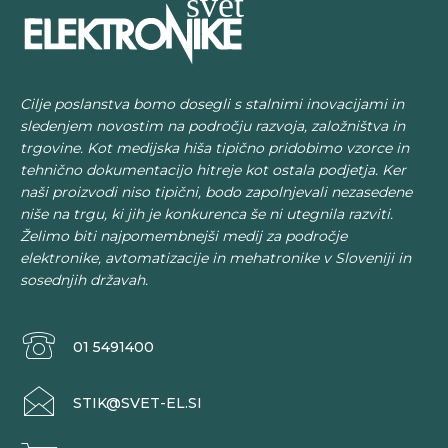
Cilje poslanstva bomo dosegli s stalnimi inovacijami in
sledenjem novostim na področju razvoja, založništva in
trgovine. Kot medijska hiša tipično pridobimo vzorce in
tehnično dokumentacijo hitreje kot ostala podjetja. Ker
naši proizvodi niso tipični, bodo zapolnjevali nezasedene
niše na trgu, ki jih je konkurenca še ni utegnila razviti.
Želimo biti najpomembnejši medij za področje
elektronike, avtomatizacije in mehatronike v Sloveniji in
sosednjih državah.
01 5491400
STIK@SVET-EL.SI