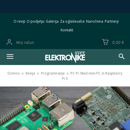
O reviji
O podjetju
Galerija
Za oglaševalce
Naročnina
Partnerji
Kontakt
Moj račun
0,00 €
Domov
Revija
Programiranje
PC Pi: Med mini PC in Raspberry
Pi 5