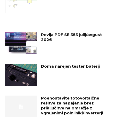
Revija PDF SE 353 julij/avgust
2026
Doma narejen tester baterij
Poenostavite fotovoltaične
rešitve za napajanje brez
priključitve na omrežje z
vgrajenimi polnilniki/inverterji