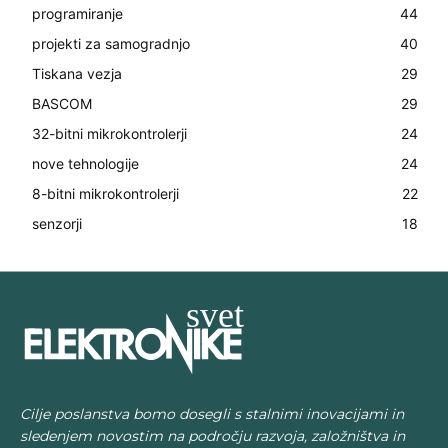
programiranje
44
projekti za samogradnjo
40
Tiskana vezja
29
BASCOM
29
32-bitni mikrokontrolerji
24
nove tehnologije
24
8-bitni mikrokontrolerji
22
senzorji
18
Cilje poslanstva bomo dosegli s stalnimi inovacijami in
sledenjem novostim na področju razvoja, založništva in