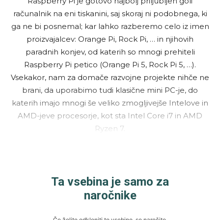
Raspberry Pi je gotovo najbolj priljubljen goli
računalnik na eni tiskanini, saj skoraj ni podobnega, ki
ga ne bi posnemal; kar lahko razberemo celo iz imen
proizvajalcev: Orange Pi, Rock Pi, … in njihovih
paradnih konjev, od katerih so mnogi prehiteli
Raspberry Pi petico (Orange Pi 5, Rock Pi 5, …).
Vsekakor, nam za domače razvojne projekte nihče ne
brani, da uporabimo tudi klasične mini PC-je, do
katerih imajo mnogi še veliko zmogljivejše Intelove in
AMD-jeve procesorje, kot sta Intel Core i7 in AMD
Ryzen 7.
Ta vsebina je samo za
naročnike
Če želite odkleniti to vsebino, se naročite.