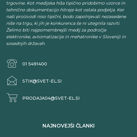
trgovine. Kot medijska hiša tipično pridobimo vzorce in
tehnično dokumentacijo hitreje kot ostala podjetja. Ker
naši proizvodi niso tipični, bodo zapolnjevali nezasedene
niše na trgu, ki jih je konkurenca še ni utegnila razviti.
Želimo biti najpomembnejši medij za področje
elektronike, avtomatizacije in mehatronike v Sloveniji in
sosednjih državah.
01 5491400
STIK@SVET-EL.SI
PRODAJA04@SVET-EL.SI
NAJNOVEJŠI ČLANKI