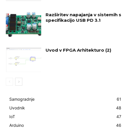
Razširitev napajanja v sistemih s
specifikacijo USB PD 3.1
Uvod v FPGA Arhitekturo (2)
Samogradnje
61
Uvodnik
48
IoT
47
Arduino
46