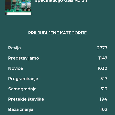
specifikacijo USB PD 3.1
PRILJUBLJENE KATEGORIJE
Revija
2777
Predstavljamo
1147
Novice
1030
Programiranje
517
Samogradnje
313
Pretekle številke
194
Baza znanja
102