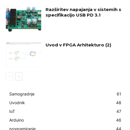
Razširitev napajanja v sistemih s
specifikacijo USB PD 3.1
Uvod v FPGA Arhitekturo (2)
Samogradnje
61
Uvodnik
48
IoT
47
Arduino
46
programiranje
44