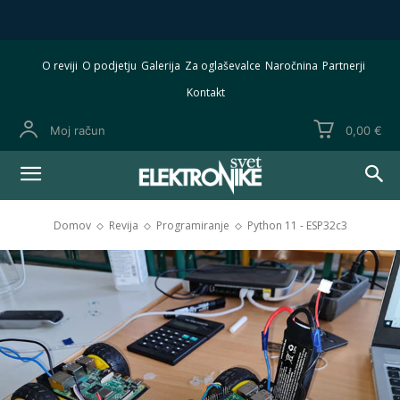
O reviji
O podjetju
Galerija
Za oglaševalce
Naročnina
Partnerji
Kontakt
Moj račun
0,00 €
Domov
Revija
Programiranje
Python 11 - ESP32c3