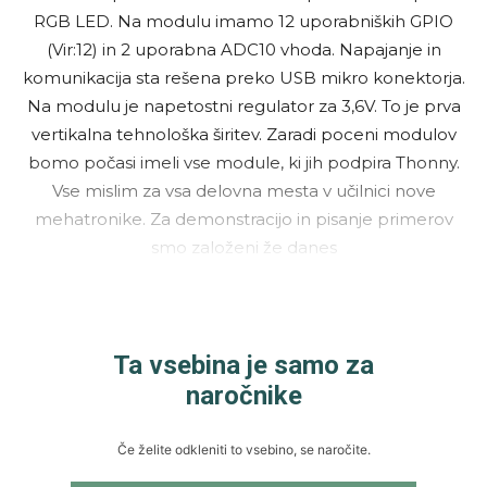
RGB LED. Na modulu imamo 12 uporabniških GPIO
(Vir:12) in 2 uporabna ADC10 vhoda. Napajanje in
komunikacija sta rešena preko USB mikro konektorja.
Na modulu je napetostni regulator za 3,6V. To je prva
vertikalna tehnološka širitev. Zaradi poceni modulov
bomo počasi imeli vse module, ki jih podpira Thonny.
Vse mislim za vsa delovna mesta v učilnici nove
mehatronike. Za demonstracijo in pisanje primerov
smo založeni že danes
Ta vsebina je samo za
naročnike
Če želite odkleniti to vsebino, se naročite.