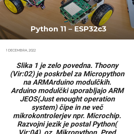
Python 11 – ESP32c3
1 DECEMBRA, 2022
Slika 1 je zelo povedna. Thoony
(Vir:02) je poskrbel za Micropython
na ARMArduino modulčkih.
Arduino modulčki uporabljajo ARM
JEOS(Just enought operation
system) čipe in ne več
mikrokontrolerjev npr. Microchip.
Razvojni jezik je postal Python(
Vir:04), oz. Mikropython. Pred