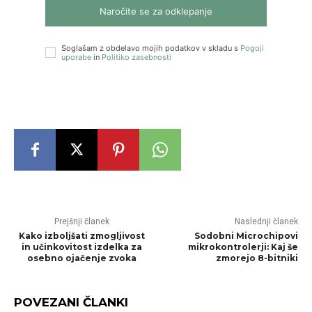
Naročite se za odklepanje
Soglašam z obdelavo mojih podatkov v skladu s
Pogoji
uporabe
in
Politiko zasebnosti
Prejšnji članek
Naslednji članek
Kako izboljšati zmogljivost
Sodobni Microchipovi
in učinkovitost izdelka za
mikrokontrolerji: Kaj še
osebno ojačenje zvoka
zmorejo 8-bitniki
POVEZANI ČLANKI