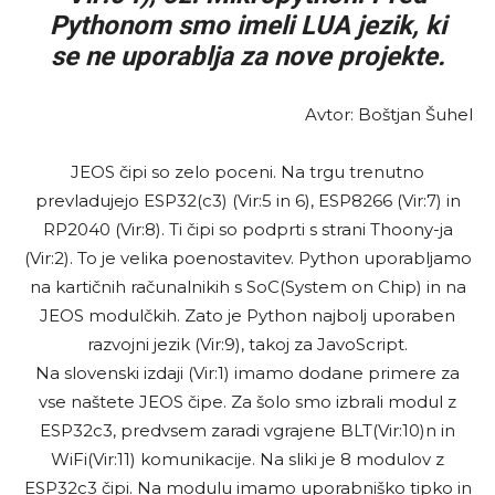
Pythonom smo imeli LUA jezik, ki
se ne uporablja za nove projekte.
Avtor: Boštjan Šuhel
JEOS čipi so zelo poceni. Na trgu trenutno
prevladujejo ESP32(c3) (Vir:5 in 6), ESP8266 (Vir:7) in
RP2040 (Vir:8). Ti čipi so podprti s strani Thoony-ja
(Vir:2). To je velika poenostavitev. Python uporabljamo
na kartičnih računalnikih s SoC(System on Chip) in na
JEOS modulčkih. Zato je Python najbolj uporaben
razvojni jezik (Vir:9), takoj za JavoScript.
Na slovenski izdaji (Vir:1) imamo dodane primere za
vse naštete JEOS čipe. Za šolo smo izbrali modul z
ESP32c3, predvsem zaradi vgrajene BLT(Vir:10)n in
WiFi(Vir:11) komunikacije. Na sliki je 8 modulov z
ESP32c3 čipi. Na modulu imamo uporabniško tipko in