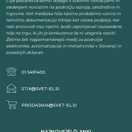
Cilje poslanstva bomo dosegli s stalnimi inovacijami in
sledenjem novostim na področju razvoja, založništva in
trgovine. Kot medijska hiša tipično pridobimo vzorce in
tehnično dokumentacijo hitreje kot ostala podjetja. Ker
naši proizvodi niso tipični, bodo zapolnjevali nezasedene
niše na trgu, ki jih je konkurenca še ni utegnila razviti.
Želimo biti najpomembnejši medij za področje
elektronike, avtomatizacije in mehatronike v Sloveniji in
sosednjih državah.
01 5491400
STIK@SVET-EL.SI
PRODAJA04@SVET-EL.SI
NAJNOVEJŠI ČLANKI