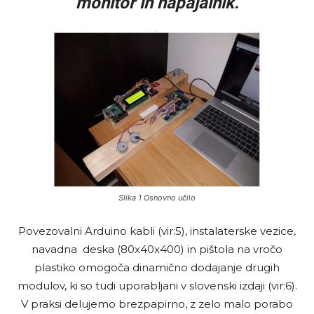
monitor in napajalnik.
Slika 1 Osnovno učilo
Povezovalni Arduino kabli (vir:5), instalaterske vezice,
navadna deska (80x40x400) in pištola na vročo
plastiko omogoča dinamično dodajanje drugih
modulov, ki so tudi uporabljani v slovenski izdaji (vir:6).
V praksi delujemo brezpapirno, z zelo malo porabo