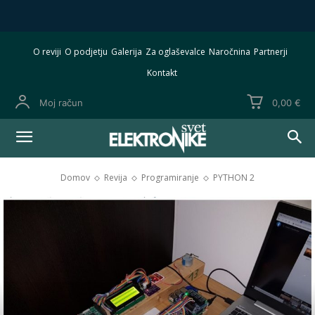
O reviji
O podjetju
Galerija
Za oglaševalce
Naročnina
Partnerji
Kontakt
Moj račun
0,00 €
Domov
Revija
Programiranje
PYTHON 2