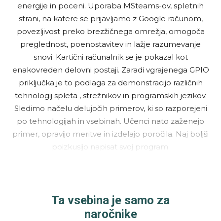
energije in poceni. Uporaba MSteams-ov, spletnih
strani, na katere se prijavljamo z Google računom,
povezljivost preko brezžičnega omrežja, omogoča
preglednost, poenostavitev in lažje razumevanje
snovi. Kartični računalnik se je pokazal kot
enakovreden delovni postaji. Zaradi vgrajenega GPIO
priključka je to podlaga za demonstracijo različnih
tehnologij spleta , strežnikov in programskih jezikov.
Sledimo načelu delujočih primerov, ki so razporejeni
po tehnologijah in vsebinah. Učenci nato zaženejo
primer, opravijo meritve in izdelajo poročila. Naj boljši
poizkusijo napisat svoj program.
Ta vsebina je samo za
naročnike