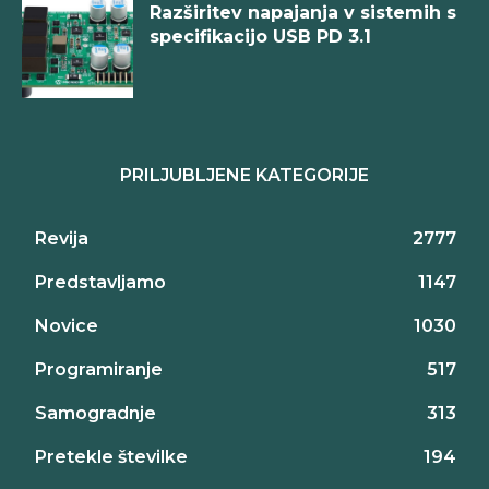
Razširitev napajanja v sistemih s
specifikacijo USB PD 3.1
PRILJUBLJENE KATEGORIJE
Revija
2777
Predstavljamo
1147
Novice
1030
Programiranje
517
Samogradnje
313
Pretekle številke
194