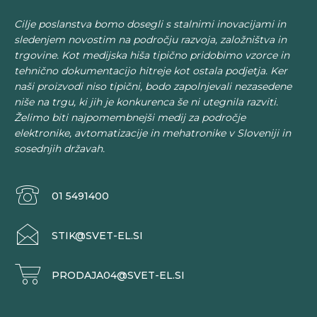
Cilje poslanstva bomo dosegli s stalnimi inovacijami in
sledenjem novostim na področju razvoja, založništva in
trgovine. Kot medijska hiša tipično pridobimo vzorce in
tehnično dokumentacijo hitreje kot ostala podjetja. Ker
naši proizvodi niso tipični, bodo zapolnjevali nezasedene
niše na trgu, ki jih je konkurenca še ni utegnila razviti.
Želimo biti najpomembnejši medij za področje
elektronike, avtomatizacije in mehatronike v Sloveniji in
sosednjih državah.
01 5491400
STIK@SVET-EL.SI
PRODAJA04@SVET-EL.SI