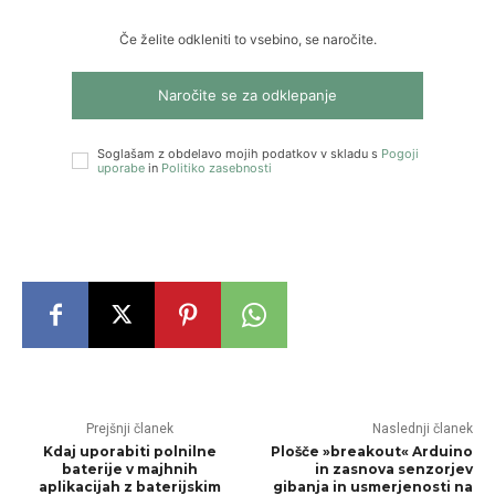
Če želite odkleniti to vsebino, se naročite.
Naročite se za odklepanje
Soglašam z obdelavo mojih podatkov v skladu s
Pogoji
uporabe
in
Politiko zasebnosti
Prejšnji članek
Naslednji članek
Kdaj uporabiti polnilne
Plošče »breakout« Arduino
baterije v majhnih
in zasnova senzorjev
aplikacijah z baterijskim
gibanja in usmerjenosti na