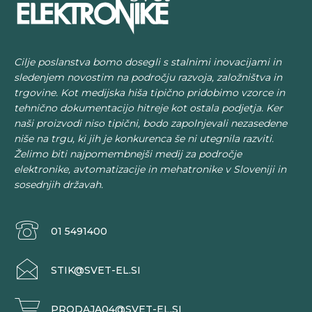
Cilje poslanstva bomo dosegli s stalnimi inovacijami in
sledenjem novostim na področju razvoja, založništva in
trgovine. Kot medijska hiša tipično pridobimo vzorce in
tehnično dokumentacijo hitreje kot ostala podjetja. Ker
naši proizvodi niso tipični, bodo zapolnjevali nezasedene
niše na trgu, ki jih je konkurenca še ni utegnila razviti.
Želimo biti najpomembnejši medij za področje
elektronike, avtomatizacije in mehatronike v Sloveniji in
sosednjih državah.
01 5491400
STIK@SVET-EL.SI
PRODAJA04@SVET-EL.SI