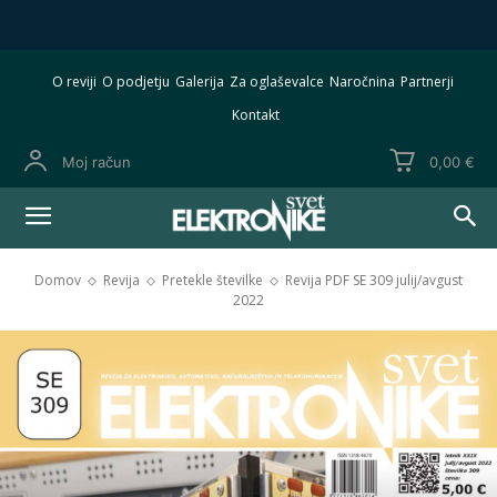
O reviji
O podjetju
Galerija
Za oglaševalce
Naročnina
Partnerji
Kontakt
Moj račun
0,00 €
Domov
Revija
Pretekle številke
Revija PDF SE 309 julij/avgust
2022