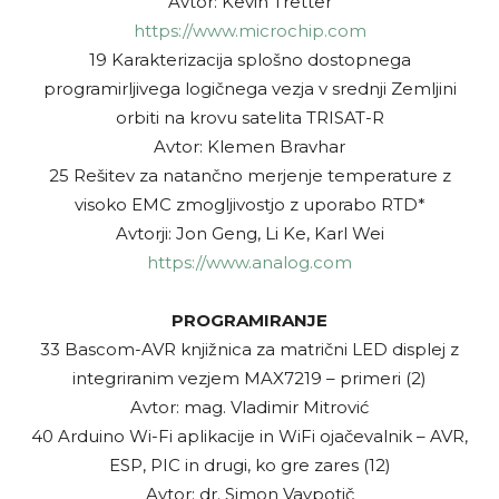
Avtor: Kevin Tretter
https://www.microchip.com
19 Karakterizacija splošno dostopnega
programirljivega logičnega vezja v srednji Zemljini
orbiti na krovu satelita TRISAT-R
Avtor: Klemen Bravhar
25 Rešitev za natančno merjenje temperature z
visoko EMC zmogljivostjo z uporabo RTD*
Avtorji: Jon Geng, Li Ke, Karl Wei
https://www.analog.com
PROGRAMIRANJE
33 Bascom-AVR knjižnica za matrični LED displej z
integriranim vezjem MAX7219 – primeri (2)
Avtor: mag. Vladimir Mitrović
40 Arduino Wi-Fi aplikacije in WiFi ojačevalnik – AVR,
ESP, PIC in drugi, ko gre zares (12)
Avtor: dr. Simon Vavpotič