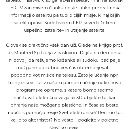
satelitu Trisat-R, ki so ga razvili in sestavili na mariborski
FERI. V zanimivem članku boste lahko prebrali nekaj
informacij o satelitu pa tudi o ciljih misije, ki naj bi jih
satelit opravil. Sodelavcem FERi seveda želimo
uspešno izstrelitev in utirjenje satelita.
Človek se praktično vsak dan uči. Glede na knjigo prof.
dr. Manfred Spitzerja z naslovom Digitalna demenca
ni dovolj, da rešujemo križanke ali sudoku, pač pa je
možgane potrebno ves čas obremenjevati –
podobno kot mišice na telesu. Zato je učenje npr.
tujih jezikov – ali v našem primeru učenje neke nove
programske opreme, s katero bomo recimo
načrtovali električna vezja ali 3D objekte to, kar
ohranja naše možgane plastične. In česa se boste
naučili s pomočjo revije Svet elektronike? Recimo to,
kaj je to alternistor? Ne veste – poglejte v poletno
številko revije.