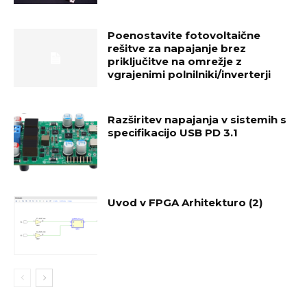
Poenostavite fotovoltaične
rešitve za napajanje brez
priključitve na omrežje z
vgrajenimi polnilniki/inverterji
Razširitev napajanja v sistemih s
specifikacijo USB PD 3.1
Uvod v FPGA Arhitekturo (2)