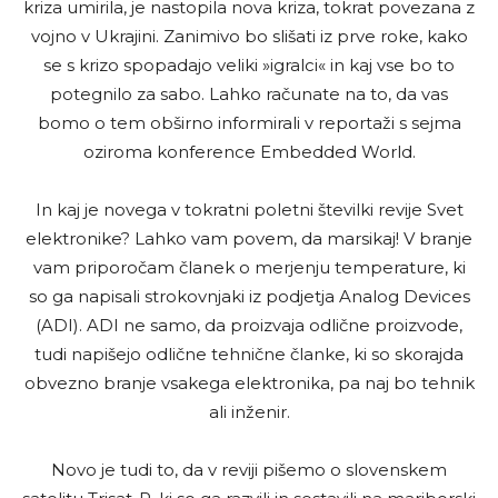
kriza umirila, je nastopila nova kriza, tokrat povezana z
vojno v Ukrajini. Zanimivo bo slišati iz prve roke, kako
se s krizo spopadajo veliki »igralci« in kaj vse bo to
potegnilo za sabo. Lahko računate na to, da vas
bomo o tem obširno informirali v reportaži s sejma
oziroma konference Embedded World.
In kaj je novega v tokratni poletni številki revije Svet
elektronike? Lahko vam povem, da marsikaj! V branje
vam priporočam članek o merjenju temperature, ki
so ga napisali strokovnjaki iz podjetja Analog Devices
(ADI). ADI ne samo, da proizvaja odlične proizvode,
tudi napišejo odlične tehnične članke, ki so skorajda
obvezno branje vsakega elektronika, pa naj bo tehnik
ali inženir.
Novo je tudi to, da v reviji pišemo o slovenskem