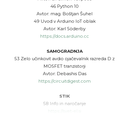
46 Python 10
Avtor: mag. Boštjan Šuhel
49 Uvod v Arduino IoT oblak
Avtor: Karl Söderby
https://docs.arduino.cc
SAMOGRADNJA
53 Zelo učinkovit avdio ojačevalnik razreda D z
MOSFET tranzistorji
Avtor: Debashis Das
https://circuitdigest.com
STIK
58 Info in naročanje
https://svet-el.si