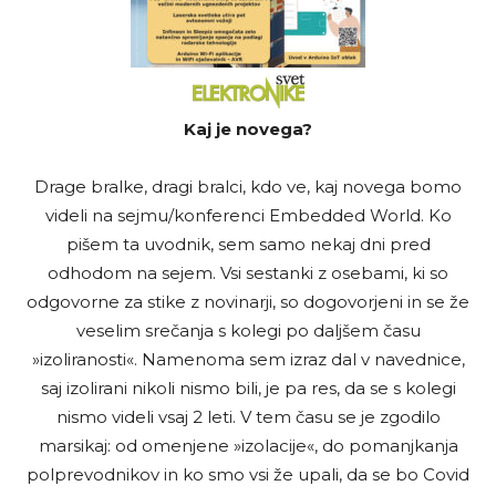
Kaj je novega?
Drage bralke, dragi bralci, kdo ve, kaj novega bomo
videli na sejmu/konferenci Embedded World. Ko
pišem ta uvodnik, sem samo nekaj dni pred
odhodom na sejem. Vsi sestanki z osebami, ki so
odgovorne za stike z novinarji, so dogovorjeni in se že
veselim srečanja s kolegi po daljšem času
»izoliranosti«. Namenoma sem izraz dal v navednice,
saj izolirani nikoli nismo bili, je pa res, da se s kolegi
nismo videli vsaj 2 leti. V tem času se je zgodilo
marsikaj: od omenjene »izolacije«, do pomanjkanja
polprevodnikov in ko smo vsi že upali, da se bo Covid