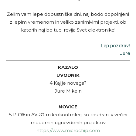
Želim vam lepe dopustniške dni, naj bodo dopolnjeni
z lepim vremenom in veliko zanimivimi projekti, ob
katerih naj bo tudi revija Svet elektronike!
Lep pozdrav!
Jure
KAZALO
UVODNIK
4 Kaj je novega?
Jure Mikeln
NOVICE
5 PIC® in AVR® mikrokontrolerji so zasidrani v večini
modernih ugnezdenih projektov
https://www.microchip.com