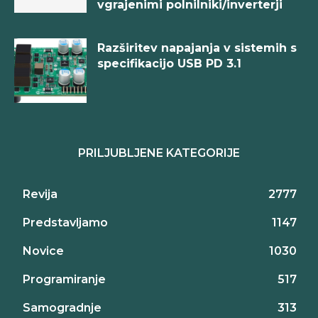
vgrajenimi polnilniki/inverterji
Razširitev napajanja v sistemih s
specifikacijo USB PD 3.1
PRILJUBLJENE KATEGORIJE
Revija
2777
Predstavljamo
1147
Novice
1030
Programiranje
517
Samogradnje
313