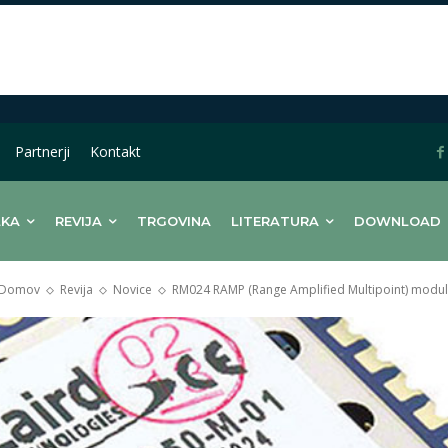
Partnerji
Kontakt
LKA
REVIJA
TRGOVINA
LITERATURA
DOWNLOAD
Domov
Revija
Novice
RM024 RAMP (Range Amplified Multipoint) modul