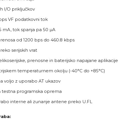
h I/O priključkov
bps VF podatkovni tok
5 mA, tok spanja pa 50 µA
 prenosa od 1200 bps do 460.8 kbps
eko serijskih vrat
likoserijske, prenosne in baterijsko napajane aplikacije
ustrijskem temperaturnem okolju (-40°C do +85°C)
a voljo z uporabo AT ukazov
in testna programska oprema
abo interne ali zunanje antene preko U.FL
aba: