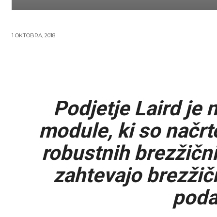
1 OKTOBRA, 2018
Podjetje Laird je
module, ki so načrt
robustnih brezžični
zahtevajo brezžičn
poda