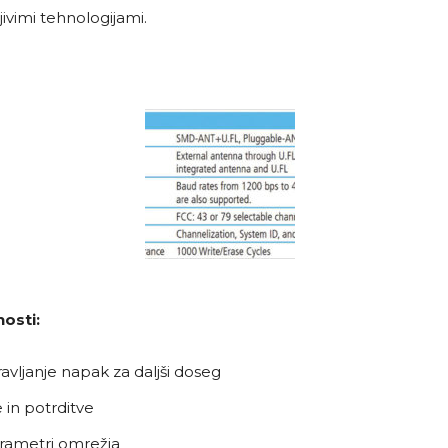
jivimi tehnologijami.
osti:
avljanje napak za daljši doseg
 in potrditve
arametri omrežja