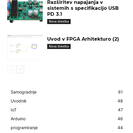
Razširitev napajanja v
sistemih s specifikacijo USB
PD 3.1
Nova številka
Uvod v FPGA Arhitekturo (2)
Nova številka
Samogradnje
61
Uvodnik
48
IoT
47
Arduino
46
programiranje
44