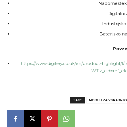
Nadomestek s
Digitalni 
Industrijska
Baterijsko n
Povze
https://www.digikey.co.uk/en/product-highlight/
WT.z_cid=ref_el
TAGS
MODULI ZA VGRADNJO