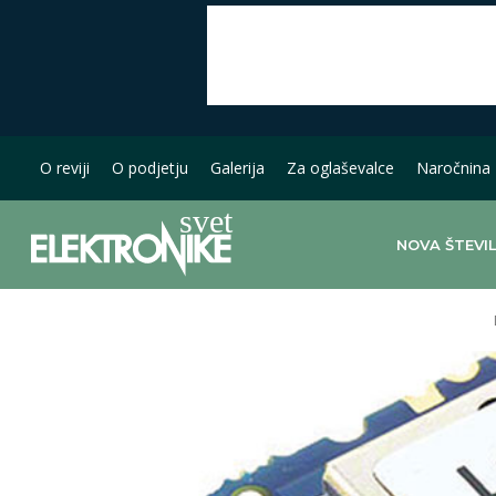
O reviji
O podjetju
Galerija
Za oglaševalce
Naročnina
NOVA ŠTEVI