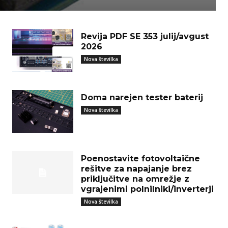
Revija PDF SE 353 julij/avgust
2026
Nova številka
Doma narejen tester baterij
Nova številka
Poenostavite fotovoltaične
rešitve za napajanje brez
priključitve na omrežje z
vgrajenimi polnilniki/inverterji
Nova številka