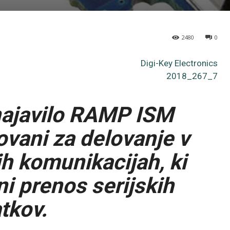
2480
0
Digi-Key Electronics
2018_267_7
 najavilo RAMP ISM
ovani za delovanje v
h komunikacijah, ki
i prenos serijskih
tkov.