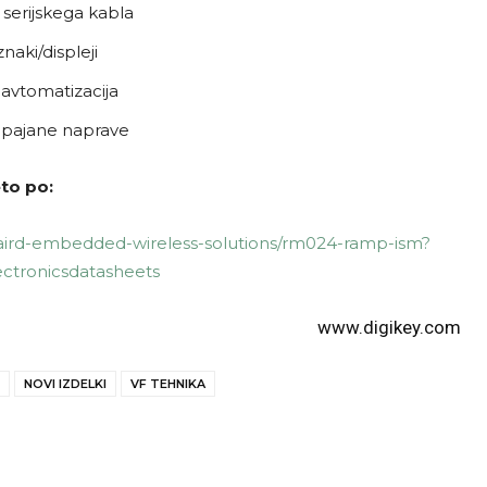
erijskega kabla
znaki/displeji
 avtomatizacija
apajane naprave
to po:
l/laird-embedded-wireless-solutions/rm024-ramp-ism?
ectronicsdatasheets
www.digikey.com
NOVI IZDELKI
VF TEHNIKA