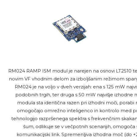
RM024 RAMP ISM modul je narejen na osnovi LT2510 tehnolo
novim VF vhodnim delom za izboljšanim režimom spanja, 
RM024 je na voljo v dveh verzijah: ena s 125 mW najvišj
podobnih trgih, ter druga s 50 mW najvišje izhodne moč
modula sta identična razen pri izhodni moči, porabi m
omogočajo omrežno inteligenco in kontrolo med pr
tehnologijo razpršenega spektra s frekvenčnim skak
šum, odlikuje se v večpotnih scenarijih, omogoča 
komunikacijski link. Spremenljiva izhodna moč (do +