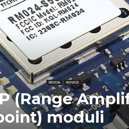
REVIJA
NOVICE
 (Range Amplif
point) moduli