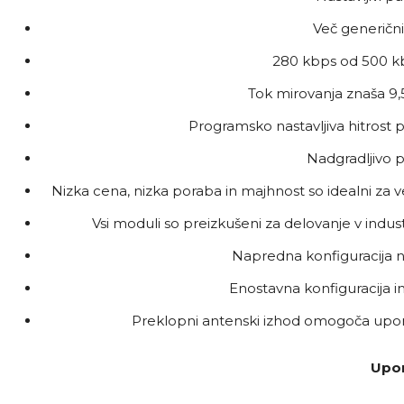
Več generični
280 kbps od 500 k
Tok mirovanja znaša 9,
Programsko nastavljiva hitrost
Nadgradljivo pr
Nizka cena, nizka poraba in majhnost so idealni za ve
Vsi moduli so preizkušeni za delovanje v ind
Napredna konfiguracija n
Enostavna konfiguracija 
Preklopni antenski izhod omogoča upor
Upor