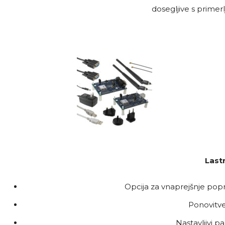
dosegljive s primerl
Lastn
Opcija za vnaprejšnje popr
Ponovitve
Nastavljivi p