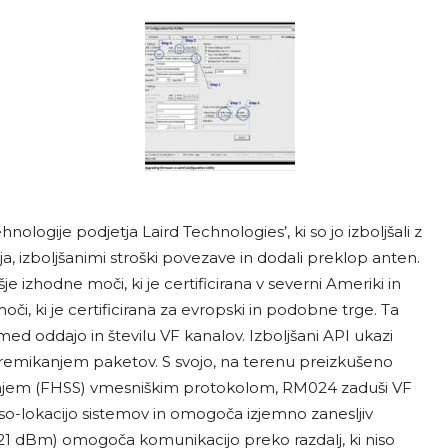
gije podjetja Laird Technologies’, ki so jo izboljšali z
izboljšanimi stroški povezave in dodali preklop anten.
e izhodne moči, ki je certificirana v severni Ameriki in
i, ki je certificirana za evropski in podobne trge. Ta
ed oddajo in številu VF kanalov. Izboljšani API ukazi
emikanjem paketov. S svojo, na terenu preizkušeno
anjem (FHSS) vmesniškim protokolom, RM024 zaduši VF
so-lokacijo sistemov in omogoča izjemno zanesljiv
21 dBm) omogoča komunikacijo preko razdalj, ki niso