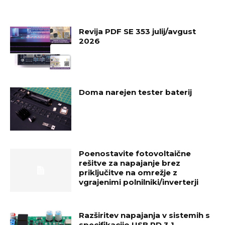
Revija PDF SE 353 julij/avgust
2026
Doma narejen tester baterij
Poenostavite fotovoltaične
rešitve za napajanje brez
priključitve na omrežje z
vgrajenimi polnilniki/inverterji
Razširitev napajanja v sistemih s
specifikacijo USB PD 3.1