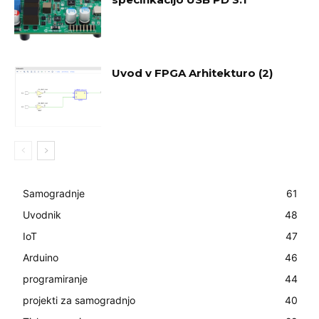
Uvod v FPGA Arhitekturo (2)
Samogradnje
61
Uvodnik
48
IoT
47
Arduino
46
programiranje
44
projekti za samogradnjo
40