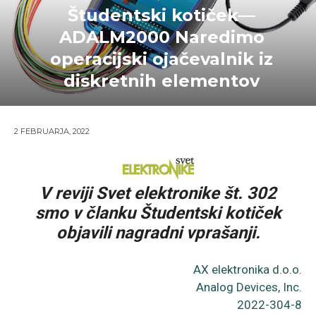
Študentski kotiček—
ADALM2000 Naredimo
operacijski ojačevalnik iz
diskretnih elementov
2 FEBRUARJA, 2022
V reviji Svet elektronike št. 302
smo v članku Študentski kotiček
objavili nagradni vprašanji.
AX elektronika d.o.o.
Analog Devices, Inc.
2022-304-8