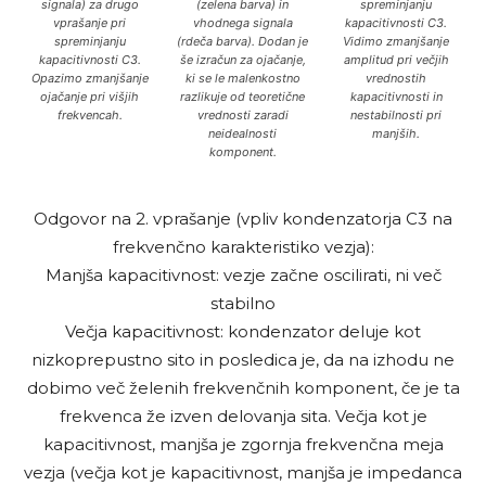
signala) za drugo
(zelena barva) in
spreminjanju
vprašanje pri
vhodnega signala
kapacitivnosti C3.
spreminjanju
(rdeča barva). Dodan je
Vidimo zmanjšanje
kapacitivnosti C3.
še izračun za ojačanje,
amplitud pri večjih
Opazimo zmanjšanje
ki se le malenkostno
vrednostih
ojačanje pri višjih
razlikuje od teoretične
kapacitivnosti in
frekvencah.
vrednosti zaradi
nestabilnosti pri
neidealnosti
manjših.
komponent.
Odgovor na 2. vprašanje (vpliv kondenzatorja C3 na
frekvenčno karakteristiko vezja):
Manjša kapacitivnost: vezje začne oscilirati, ni več
stabilno
Večja kapacitivnost: kondenzator deluje kot
nizkoprepustno sito in posledica je, da na izhodu ne
dobimo več želenih frekvenčnih komponent, če je ta
frekvenca že izven delovanja sita. Večja kot je
kapacitivnost, manjša je zgornja frekvenčna meja
vezja (večja kot je kapacitivnost, manjša je impedanca