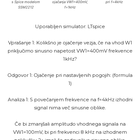
s Spice modelom
ojačanja VW1=400mV,
pri f=4kHz
SSM2212
f=1kHz
Uporabljen simulator: LTspice
Vprašanje 1: Kolikšno je ojačenje vezja, če na vhod W1
priključimo sinusno napetost VW1=400mV frekvence
1kHz?
Odgovor 1: Ojačenje pri nastavljenih pogojih: (formula
1)
Analiza 1: S povečanjem frekvence na f=4kHz izhodni
signal nima več sinusne oblike.
Če bi zmanjšali amplitudo vhodnega signala na
VW1=100mV, bi pri frekvenci 8 kHz na izhodnem