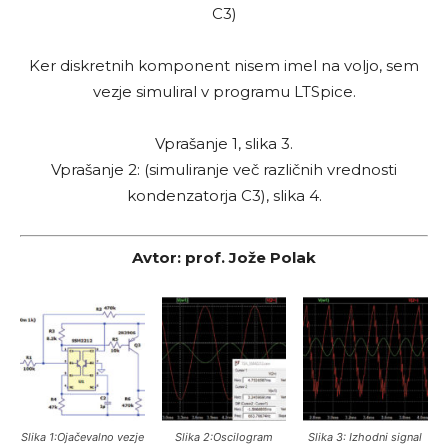
C3)
Ker diskretnih komponent nisem imel na voljo, sem
vezje simuliral v programu LTSpice.
Vprašanje 1, slika 3.
Vprašanje 2: (simuliranje več različnih vrednosti
kondenzatorja C3), slika 4.
Avtor: prof. Jože Polak
Slika 1:Ojačevalno vezje
Slika 2:Oscilogram
Slika 3: Izhodni signal