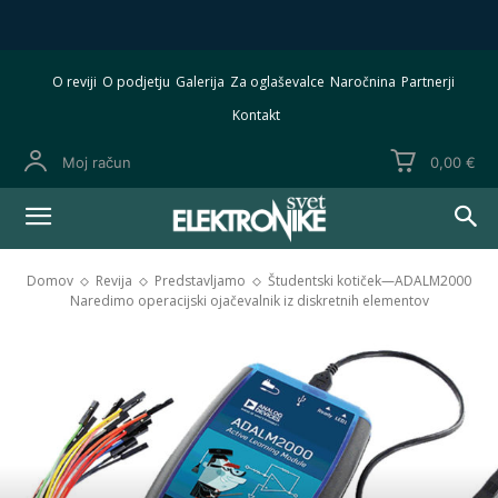
O reviji
O podjetju
Galerija
Za oglaševalce
Naročnina
Partnerji
Kontakt
Moj račun
0,00 €
Domov
Revija
Predstavljamo
Študentski kotiček—ADALM2000
Naredimo operacijski ojačevalnik iz diskretnih elementov