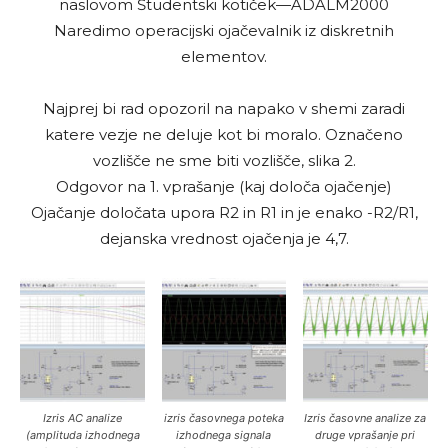
naslovom Študentski kotiček—ADALM2000
Naredimo operacijski ojačevalnik iz diskretnih
elementov.
Najprej bi rad opozoril na napako v shemi zaradi
katere vezje ne deluje kot bi moralo. Označeno
vozlišče ne sme biti vozlišče, slika 2.
Odgovor na 1. vprašanje (kaj določa ojačenje)
Ojačanje določata upora R2 in R1 in je enako -R2/R1,
dejanska vrednost ojačenja je 4,7.
Izris AC analize
izris časovnega poteka
Izris časovne analize za
(amplituda izhodnega
izhodnega signala
druge vprašanje pri