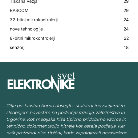
Tiskana vezja
29
BASCOM
29
32-bitni mikrokontrolerji
24
nove tehnologije
24
8-bitni mikrokontrolerji
22
senzorji
18
Cilje poslanstva bomo dosegli s stalnimi inovacijami in
sledenjem novostim na področju razvoja, založništva in
trgovine. Kot medijska hiša tipično pridobimo vzorce in
tehnično dokumentacijo hitreje kot ostala podjetja. Ker
naši proizvodi niso tipični, bodo zapolnjevali nezasedene