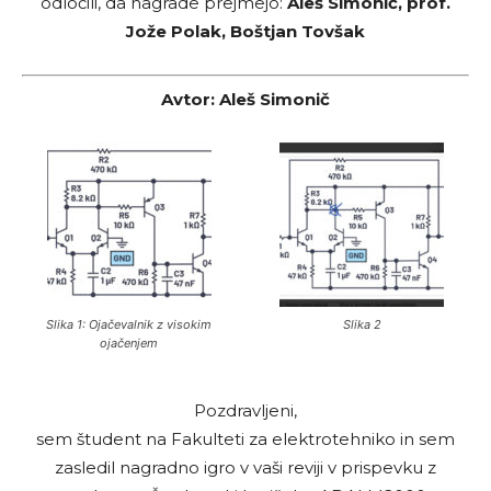
odločili, da nagrade prejmejo:
Aleš Simonič, prof.
Jože Polak, Boštjan Tovšak
Avtor: Aleš Simonič
Slika 1: Ojačevalnik z visokim
Slika 2
ojačenjem
Pozdravljeni,
sem študent na Fakulteti za elektrotehniko in sem
zasledil nagradno igro v vaši reviji v prispevku z