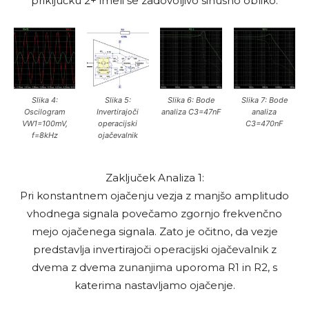
priključku 2+ imeli še zadovoljivo sinusno obliko.
Slika 4:
Slika 5:
Slika 6: Bode
Slika 7: Bode
Oscilogram
Invertirajoči
analiza C3=47nF
analiza
VW1=100mV,
operacijski
C3=470nF
f=8kHz
ojačevalnik
Zaključek Analiza 1:
Pri konstantnem ojačenju vezja z manjšo amplitudo
vhodnega signala povečamo zgornjo frekvenčno
mejo ojačenega signala. Zato je očitno, da vezje
predstavlja invertirajoči operacijski ojačevalnik z
dvema z dvema zunanjima uporoma R1 in R2, s
katerima nastavljamo ojačenje.