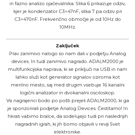
in fazno analizo ojačevalnika. Slika 6 prikazuje odziv,
kjer je kondenzator C3=47nF, slika 7 pa odziv pri
C3=470nF. Frekvenčno območje je od 10Hz do
10MHz.
Zaključek
Prav zanimivo nalogo so nam dali v podjetju Analog
devices. In tudi zanimivo nagrado. ADALM2000 je
multifunkcijska naprava, ki se priključi na USB in nam
lahko služi kot generator signalov oziroma kot
merilno mesto, saj med drugim vsebuje 16 kanalni
logični analizator in dvokanalni osciloskop.
Vsi nagrajenci bodo po pošti prejeli ADALM2000, ki ga
je sponzorirali podjetje Analog Devices. Čestitamo! In
hkrati vabimo bralce, da sodelujejo tudi pri naslednjih
nagradnih igrah, ki jih bomo objavili v reviji Svet
elektronike.