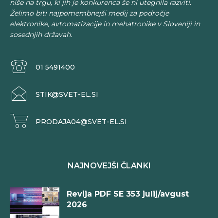
niše na trgu, ki jih je konkurenca še ni utegnila razviti.
Želimo biti najpomembnejši medij za področje
elektronike, avtomatizacije in mehatronike v Sloveniji in
sosednjih državah.
01 5491400
STIK@SVET-EL.SI
PRODAJA04@SVET-EL.SI
NAJNOVEJŠI ČLANKI
Revija PDF SE 353 julij/avgust
2026