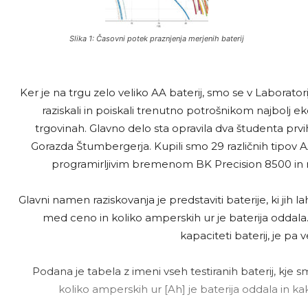
Slika 1: Časovni potek praznjenja merjenih baterij
Ker je na trgu zelo veliko AA baterij, smo se v Laborato
raziskali in poiskali trenutno potrošnikom najbolj ek
trgovinah. Glavno delo sta opravila dva študenta prvi
Gorazda Štumbergerja. Kupili smo 29 različnih tipov AA al
programirljivim bremenom BK Precision 8500 in m
Glavni namen raziskovanja je predstaviti baterije, ki jih
med ceno in koliko amperskih ur je baterija oddala. 
kapaciteti baterij, je pa ve
Podana je tabela z imeni vseh testiranih baterij, kje s
koliko amperskih ur [Ah] je baterija oddala in 