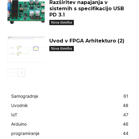
Razširitev napajanja v
sistemih s specifikacijo USB
PD 3.1
Nova številka
Uvod v FPGA Arhitekturo (2)
Nova številka
Samogradnje
61
Uvodnik
48
IoT
47
Arduino
46
programiranje
44