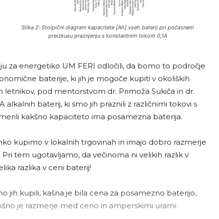
Slika 2: Stolpični diagram kapacitete [Ah] vseh baterij pri počasnem
preizkusu praznjenju s konstantnim tokom 0,1A
riju za energetiko UM FERI odločili, da bomo to področje
onomične baterije, ki jih je mogoče kupiti v okoliških
h letnikov, pod mentorstvom dr. Primoža Sukiča in dr.
kalnih baterij, ki smo jih praznili z različnimi tokovi s
erili kakšno kapaciteto ima posamezna baterija.
 lahko kupimo v lokalnih trgovinah in imajo dobro razmerje
Pri tem ugotavljamo, da večinoma ni velikih razlik v
lika razlika v ceni baterij!
mo jih kupili, kašna je bila cena za posamezno baterijo,
kakšno je razmerje med ceno in amperskimi urami.