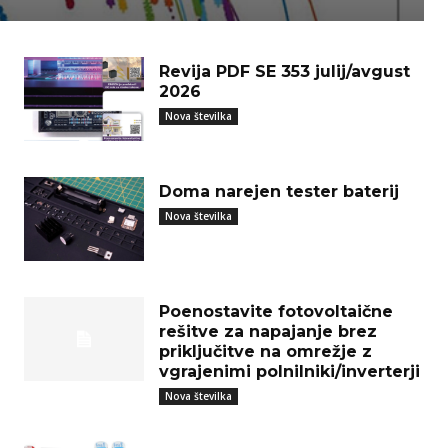
Revija PDF SE 353 julij/avgust
2026
Nova številka
Doma narejen tester baterij
Nova številka
Poenostavite fotovoltaične
rešitve za napajanje brez
priključitve na omrežje z
vgrajenimi polnilniki/inverterji
Nova številka