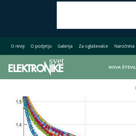
O reviji
O podjetju
Galerija
Za oglaševalce
Naročnina
NOVA ŠTEVI