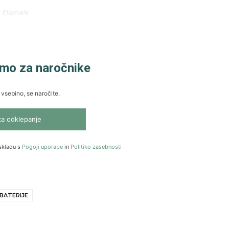
 članek
amo za naročnike
 vsebino, se naročite.
za odklepanje
skladu s
Pogoji uporabe
in
Politiko zasebnosti
BATERIJE