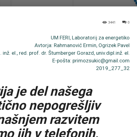
3441
0
UM FERI, Laboratorij za energetiko
Avtorja: Rahmanović Ermin, Ogrizek Pavel
inž. el., red. prof. dr. Štumberger Gorazd, univ.dipl.inž. el.
E-pošta: primozsukic@gmail.com
2019_277_32
ija je del našega
ično nepogrešljiv
našnjem razvitem
o jih v telefonih,