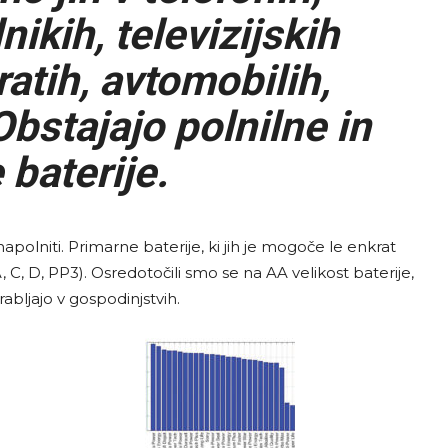
ikih, televizijskih
ratih, avtomobilih,
Obstajajo polnilne in
baterije.
napolniti. Primarne baterije, ki jih je mogoče le enkrat
A, C, D, PP3). Osredotočili smo se na AA velikost baterije,
abljajo v gospodinjstvih.