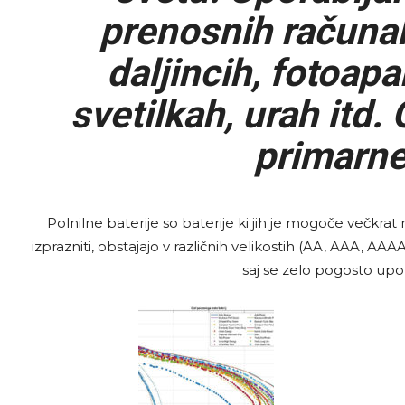
prenosnih računaln
daljincih, fotoapa
svetilkah, urah itd. 
primarne 
Polnilne baterije so baterije ki jih je mogoče večkrat 
izprazniti, obstajajo v različnih velikostih (AA, AAA, AAA
saj se zelo pogosto upor