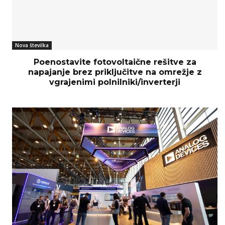
Nova številka
Poenostavite fotovoltaične rešitve za
napajanje brez priključitve na omrežje z
vgrajenimi polnilniki/inverterji