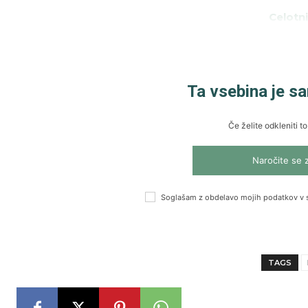
Celotni
Ta vsebina je s
Če želite odkleniti to
Naročite se 
Soglašam z obdelavo mojih podatkov v 
TAGS