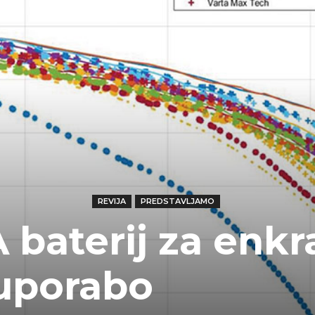
REVIJA
PREDSTAVLJAMO
A baterij za enk
uporabo