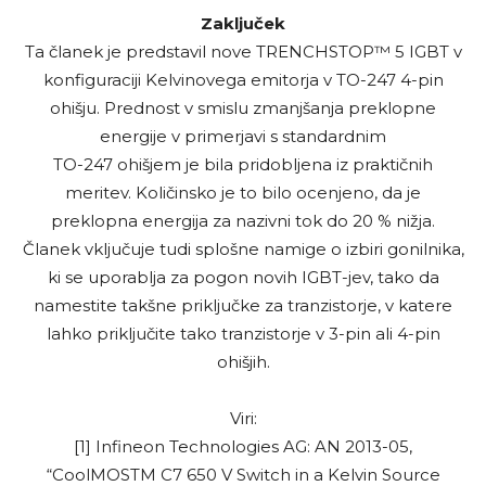
Zaključek
Ta članek je predstavil nove TRENCHSTOP™ 5 IGBT v
konfiguraciji Kelvinovega emitorja v TO-247 4-pin
ohišju. Prednost v smislu zmanjšanja preklopne
energije v primerjavi s standardnim
TO-247 ohišjem je bila pridobljena iz praktičnih
meritev. Količinsko je to bilo ocenjeno, da je
preklopna energija za nazivni tok do 20 % nižja.
Članek vključuje tudi splošne namige o izbiri gonilnika,
ki se uporablja za pogon novih IGBT-jev, tako da
namestite takšne priključke za tranzistorje, v katere
lahko priključite tako tranzistorje v 3-pin ali 4-pin
ohišjih.
Viri:
[1] Infineon Technologies AG: AN 2013-05,
“CoolMOSTM C7 650 V Switch in a Kelvin Source