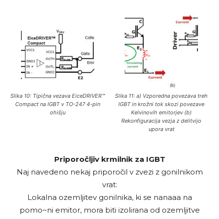
Slika 10: Tipična vezava EiceDRIVER™
Slika 11: a) Vzporedna povezava treh
Compact na IGBT v TO-247 4-pin
IGBT in krožni tok skozi povezave
ohišju
Kelvinovih emitorjev (b)
Rekonfiguracija vezja z delitvijo
upora vrat
Priporočljiv krmilnik za IGBT
Naj navedeno nekaj priporočil v zvezi z gonilnikom
vrat:
Lokalna ozemljitev gonilnika, ki se nanaaa na
pomo~ni emitor, mora biti izolirana od ozemljitve