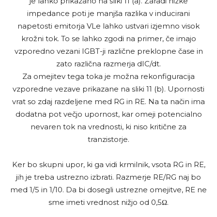
je lahko prikazano na sliki 11 (a). Zaradi nizke
impedance poti je manjša razlika v inducirani
napetosti emitorja VLe lahko ustvari izjemno visok
krožni tok. To se lahko zgodi na primer, če imajo
vzporedno vezani IGBT-ji različne preklopne čase in
zato različna razmerja dIC/dt.
Za omejitev tega toka je možna rekonfiguracija
vzporedne vezave prikazane na sliki 11 (b). Upornosti
vrat so zdaj razdeljene med RG in RE. Na ta način ima
dodatna pot večjo upornost, kar omeji potencialno
nevaren tok na vrednosti, ki niso kritične za
tranzistorje.
Ker bo skupni upor, ki ga vidi krmilnik, vsota RG in RE,
jih je treba ustrezno izbrati. Razmerje RE/RG naj bo
med 1/5 in 1/10. Da bi dosegli ustrezne omejitve, RE ne
sme imeti vrednost nižjo od 0,5Ω.