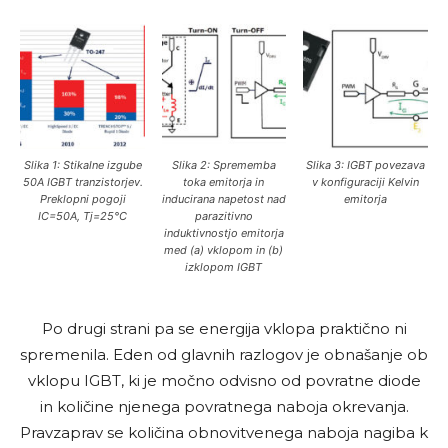
Slika 1: Stikalne izgube
Slika 2: Sprememba
Slika 3: IGBT povezava
50A IGBT tranzistorjev.
toka emitorja in
v konfiguraciji Kelvin
Preklopni pogoji
inducirana napetost nad
emitorja
IC=50A, Tj=25°C
parazitivno
induktivnostjo emitorja
med (a) vklopom in (b)
izklopom IGBT
Po drugi strani pa se energija vklopa praktično ni
spremenila. Eden od glavnih razlogov je obnašanje ob
vklopu IGBT, ki je močno odvisno od povratne diode
in količine njenega povratnega naboja okrevanja.
Pravzaprav se količina obnovitvenega naboja nagiba k