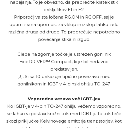
napajanja. To je obvezno, da preprečite kratek stik
priključkov E1 in E2!
Priporočljiva sta ločena RG.ON in RG.OFF, saj je
optimizirana upornost za vklop in izklop lahko zelo
razlićna druga od druge. To preprečuje nepotrebno
povečanje stikalni izgub.
Glede na zgornje točke je ustrezen gonilnik
EiceDRIVER™ Compact, ki je bil nedavno
predstavljen.
[3]. Slika 10 prikazuje tipično povezavo med
gonilnikom in IGBT v 4-pinski ohišju TO-247.
Vzporedna vezava več IGBT-jev
Ko IGBT-je v 4-pin TO-247 ohišju vežemo vzporedno,
se lahko vzpostavi krožni tok med IGBT-ji. Ta tok teče
skozi priključke Kelvinovega emitorja tranzistorjev, kot