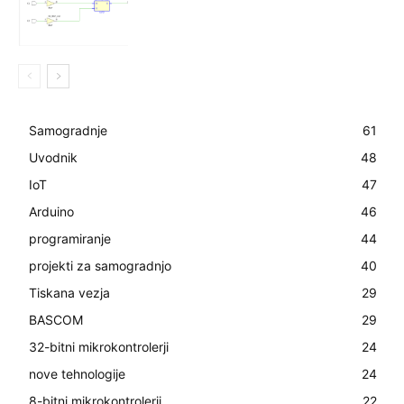
Samogradnje
61
Uvodnik
48
IoT
47
Arduino
46
programiranje
44
projekti za samogradnjo
40
Tiskana vezja
29
BASCOM
29
32-bitni mikrokontrolerji
24
nove tehnologije
24
8-bitni mikrokontrolerji
22