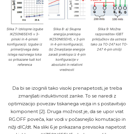
Slika 7: Izklopne izgube
Slika 8: a) Skupna
Slika 9: Možna
IKZ50N65EH5 v 3-
energija preklopa
razporeditev IGBT
pinski in 4-pinski
IKZ50N65EH5, v 3-pin
priključkov da ustreza
konfiguraciji. Izgube iz
in 4-pin konfiguraciji,
tako za TO-247 kot TO-
primerljivega dela
(b) Zmanjšanje energije
247 4-pin ohišji
istega nazivnega toka
zaradi preklopa iz 4-pin
so prikazane tudi kot
konfiguracije v
referenca
absolutni in relativni
vrednosti
Da bi se izognili tako visoki prenapetosti, je treba
zmanjšati induktivnost zanke. To se naredi z
optimizacijo povezav tiskanega vezja in s postavitvijo
komponent [2]. Druga možnost je, da se upor vrat
RG.OFF poveča, kar vodi v počasnejšo komutacijo in
nižji dIC/dt. Na sliki 6 je prikazana previsoka napetost