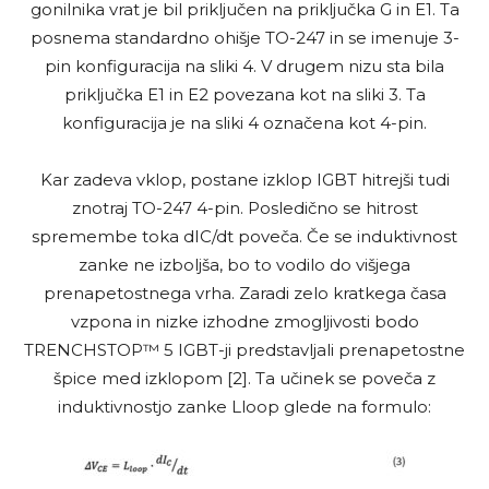
gonilnika vrat je bil priključen na priključka G in E1. Ta
posnema standardno ohišje TO-247 in se imenuje 3-
pin konfiguracija na sliki 4. V drugem nizu sta bila
priključka E1 in E2 povezana kot na sliki 3. Ta
konfiguracija je na sliki 4 označena kot 4-pin.
Kar zadeva vklop, postane izklop IGBT hitrejši tudi
znotraj TO-247 4-pin. Posledično se hitrost
spremembe toka dIC/dt poveča. Če se induktivnost
zanke ne izboljša, bo to vodilo do višjega
prenapetostnega vrha. Zaradi zelo kratkega časa
vzpona in nizke izhodne zmogljivosti bodo
TRENCHSTOP™ 5 IGBT-ji predstavljali prenapetostne
špice med izklopom [2]. Ta učinek se poveča z
induktivnostjo zanke Lloop glede na formulo: