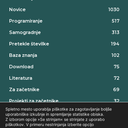
Novice
1030
Programiranje
517
Samogradnje
313
Pretekle številke
194
Baza znanja
102
Download
75
Literatura
72
Za začetnike
69
Projekti za začetnike
32
Spletno mesto uporablja piškotke za zagotavljanje boljše
uporabniške izkušnje in spremljanje statistike obiska.
Z izborom opcije »Se strinjam« se strinjate z uporabo
piškotkov. V primeru nestrinjanja izberite opcijo