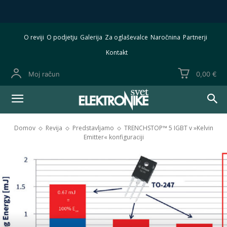
O reviji
O podjetju
Galerija
Za oglaševalce
Naročnina
Partnerji
Kontakt
Moj račun
0,00 €
Domov
Revija
Predstavljamo
TRENCHSTOP™ 5 IGBT v »Kelvin
Emitter« konfiguraciji