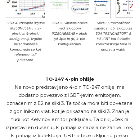
Slika 4: Izklopne izgube
Slika 5: Valovne oblike
Slika 6: Prekoračitev
IKZ50N65EH5 v 3-
med izklopom
napetosti ob izklopu za
pinski in 4-pinski
IKZ50N65EH5 v obeh
50A TRENCHSTOP™ 5
konfiguraciji. Izgube
(a) 3pin in (b) 4-pin
H5 IGBT kot funkcija
najsodobnejše
konfiguracijah
kolektorskega toka in
komponente so kot
upora na vratih
referenca tudi
prikazane.
TO-247 4-pin ohišje
Na novo predstavljeno 4-pin TO-247 ohišje ima
dodatno povezavo z IGBT-jevim emitorjem,
označenim z E2 na sliki 3. Ta točka mora biti povezana
z gonilnikom vrat, kot je prikazano na sliki 3. Znan je
tudi kot Kelvinov emitor priključek. Ta priključek ni
izpostavljen dušenju, ki prihaja iz napajalne zanke. Tok,
ki prihaja iz kolektorja IGBT-ja teče izključno preko