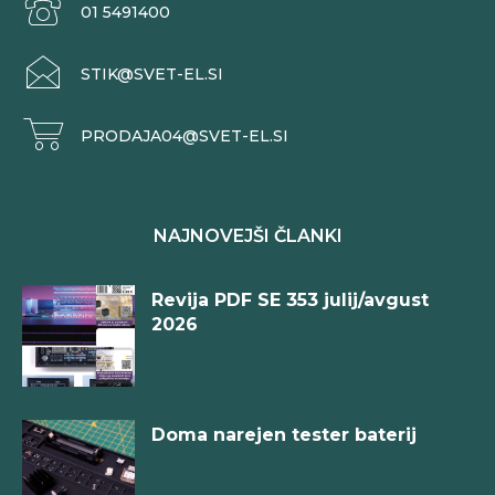
01 5491400
STIK@SVET-EL.SI
PRODAJA04@SVET-EL.SI
NAJNOVEJŠI ČLANKI
Revija PDF SE 353 julij/avgust
2026
Doma narejen tester baterij