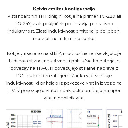
Kelvin emitor konfiguracija
V standardnih THT ohišjih, kot je na primer TO-220 ali
TO-247, vsak priključek predstavlja parazitivno
induktivnost. Zlasti induktivnost emitorja je del obeh,
močnostne in krmilne zanke.
Kot je prikazano na sliki 2, močnostna zanka vključuje
tudi parazitivne induktivnosti priključka kolektorja in
povezav na TIV-u, ki povezujejo stikalne naprave z
DC-link kondenzatorjem. Zanka vrat vsebuje
induktivnosti, ki prihajajo iz povezave vrat in iz vezic na
TIV, ki povezujejo vrata in priključke emitorja na upor
vrat in gonilnik vrat.