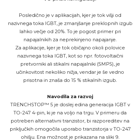
Posledično je v aplikacijah, kjer je tok višji od
nazivnega toka IGBT, je zmanjšanje preklopnih izgub
lahko večje od 20%. To je pogost primer pri
napajalnikih za neprekinjeno napajanje.
Za aplikacije, kjer je tok običajno okoli polovice
nazivnega toka IGBT, kot so npr. fotovoltaični
pretvorniki ali stikalni napajalniki (SMPS), je
učinkovitost nekoliko nižja, vendar je še vedno
prisotna in znaša do 15 % stikalnih izgub.
Navodila za razvoj
TRENCHSTOP™ 5 je doslej edina generacija IGBT v
TO-247 4-pin, ki je na voljo na trgu. V primeru da
potreben alternativni tranzistor, bi razporeditev na
priključkih omogočila uporabo tranzistorja v TO-247
ohišju. Ena možnost je prikazana na sliki 9.