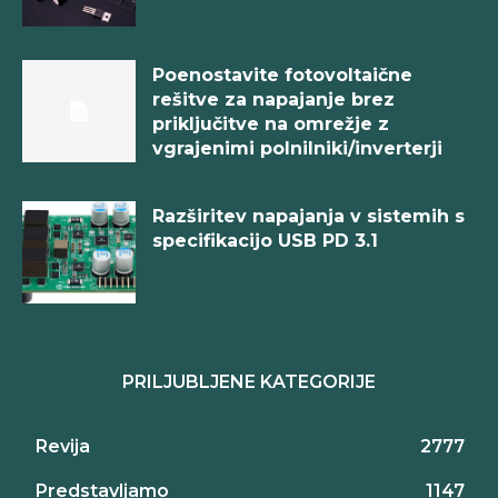
Poenostavite fotovoltaične
rešitve za napajanje brez
priključitve na omrežje z
vgrajenimi polnilniki/inverterji
Razširitev napajanja v sistemih s
specifikacijo USB PD 3.1
PRILJUBLJENE KATEGORIJE
Revija
2777
Predstavljamo
1147