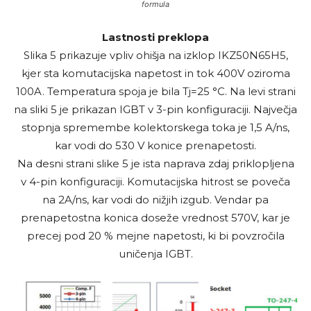
formula
Lastnosti preklopa
Slika 5 prikazuje vpliv ohišja na izklop IKZ50N65H5,
kjer sta komutacijska napetost in tok 400V oziroma
100A. Temperatura spoja je bila Tj=25 °C. Na levi strani
na sliki 5 je prikazan IGBT v 3-pin konfiguraciji. Največja
stopnja spremembe kolektorskega toka je 1,5 A/ns,
kar vodi do 530 V konice prenapetosti.
Na desni strani slike 5 je ista naprava zdaj priklopljena
v 4-pin konfiguraciji. Komutacijska hitrost se poveča
na 2A/ns, kar vodi do nižjih izgub. Vendar pa
prenapetostna konica doseže vrednost 570V, kar je
precej pod 20 % mejne napetosti, ki bi povzročila
uničenja IGBT.