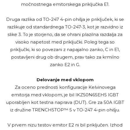
močnostnega emitorskega priključka E1.
Druga razlika od TO-247 4-pin ohišja je priključek, ki se
razlikuje od standardnega TO-247-3, kot je razvidno iz
slike 3. To je storjeno, da se ohrani plazilna razdalja za
visoko napetost med priključki. Poleg tega so
priključki, ki so povezani z napajalno zanko, C in E1,
postavljeni drug ob drugem, prav tako za krmilno
zanko E2 in G.
Delovanje med vklopom
Za oceno prednosti konfiguracije Kelvinovega
emitorja med vklopom, je bil IKZ50N65EH5 IGBT
uporabljen kot testna naprava (DUT). Gre za 50A IGBT
iz družine TRENCHSTOP™ 5 v TO-247 4-pin ohišju.
V prvem nizu testov emitor E2 ni bil priključen. Izhod