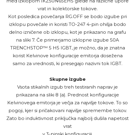
med izklopom IKZ50N65EH5 glede na različne upore
vrat in kolektorske tokove.
Kot posledica povečanja RG.OFF se bodo izgube pri
izklopu povečale in koristi TO-247 4-pin ohišja bodo
delno izničene ob izklopu, kot je prikazano na grafu
na sliki 7. Če primerjamo izklopne izgube 50A
TRENCHSTOP™ 5 H5 IGBT, je možno, da je znatna
korist Kelvinove konfiguracije emitorja dosežena
samo za vrednosti, ki presegajo nazivni tok IGBT.
Skupne izgube
Vsota stikalnih izgub treh testiranih naprav je
prikazana na sliki 8 (a). Prednost konfiguracije
Kelvinovega emitorja je večja za najvišje tokove. To so
pogoji, kjer si pričakovani najvišje spremembe tokov.
Zato bo induktivnost priključka najbolj dušila napetost
vrat
v 3-pinski konfiguraciji.