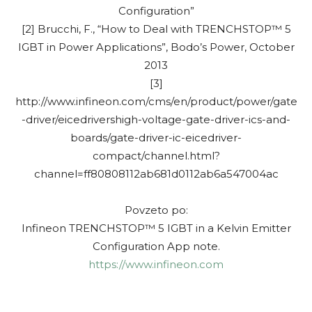
Configuration”
[2] Brucchi, F., “How to Deal with TRENCHSTOP™ 5
IGBT in Power Applications”, Bodo’s Power, October
2013
[3]
http://www.infineon.com/cms/en/product/power/gate
-driver/eicedrivershigh-voltage-gate-driver-ics-and-
boards/gate-driver-ic-eicedriver-
compact/channel.html?
channel=ff80808112ab681d0112ab6a547004ac
Povzeto po:
Infineon TRENCHSTOP™ 5 IGBT in a Kelvin Emitter
Configuration App note.
https://www.infineon.com