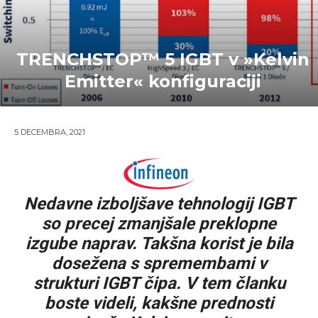
TRENCHSTOP™ 5 IGBT v »Kelvin
Emitter« konfiguraciji
5 DECEMBRA, 2021
Nedavne izboljšave tehnologij IGBT
so precej zmanjšale preklopne
izgube naprav. Takšna korist je bila
dosežena s spremembami v
strukturi IGBT čipa. V tem članku
boste videli, kakšne prednosti