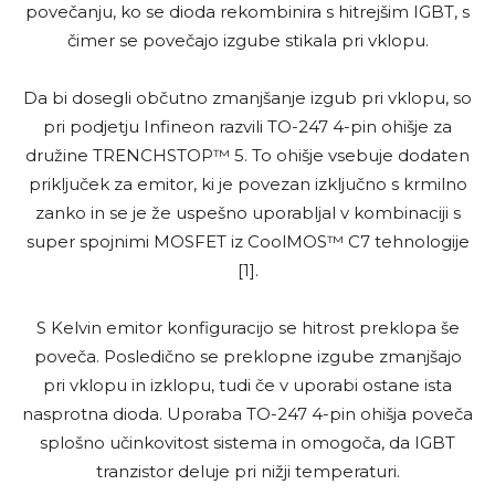
povečanju, ko se dioda rekombinira s hitrejšim IGBT, s
čimer se povečajo izgube stikala pri vklopu.
Da bi dosegli občutno zmanjšanje izgub pri vklopu, so
pri podjetju Infineon razvili TO-247 4-pin ohišje za
družine TRENCHSTOP™ 5. To ohišje vsebuje dodaten
priključek za emitor, ki je povezan izključno s krmilno
zanko in se je že uspešno uporabljal v kombinaciji s
super spojnimi MOSFET iz CoolMOS™ C7 tehnologije
[1].
S Kelvin emitor konfiguracijo se hitrost preklopa še
poveča. Posledično se preklopne izgube zmanjšajo
pri vklopu in izklopu, tudi če v uporabi ostane ista
nasprotna dioda. Uporaba TO-247 4-pin ohišja poveča
splošno učinkovitost sistema in omogoča, da IGBT
tranzistor deluje pri nižji temperaturi.