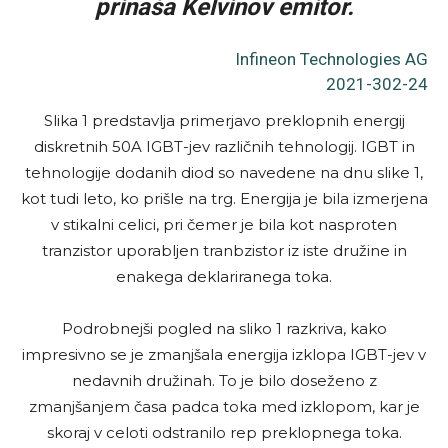
prinaša Kelvinov emitor.
Infineon Technologies AG
2021-302-24
Slika 1 predstavlja primerjavo preklopnih energij
diskretnih 50A IGBT-jev različnih tehnologij. IGBT in
tehnologije dodanih diod so navedene na dnu slike 1,
kot tudi leto, ko prišle na trg. Energija je bila izmerjena
v stikalni celici, pri čemer je bila kot nasproten
tranzistor uporabljen tranbzistor iz iste družine in
enakega deklariranega toka.
Podrobnejši pogled na sliko 1 razkriva, kako
impresivno se je zmanjšala energija izklopa IGBT-jev v
nedavnih družinah. To je bilo doseženo z
zmanjšanjem časa padca toka med izklopom, kar je
skoraj v celoti odstranilo rep preklopnega toka.