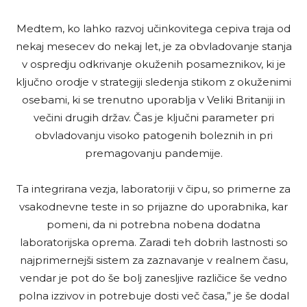
Medtem, ko lahko razvoj učinkovitega cepiva traja od
nekaj mesecev do nekaj let, je za obvladovanje stanja
v ospredju odkrivanje okuženih posameznikov, ki je
ključno orodje v strategiji sledenja stikom z okuženimi
osebami, ki se trenutno uporablja v Veliki Britaniji in
večini drugih držav. Čas je ključni parameter pri
obvladovanju visoko patogenih boleznih in pri
premagovanju pandemije.
Ta integrirana vezja, laboratoriji v čipu, so primerne za
vsakodnevne teste in so prijazne do uporabnika, kar
pomeni, da ni potrebna nobena dodatna
laboratorijska oprema. Zaradi teh dobrih lastnosti so
najprimernejši sistem za zaznavanje v realnem času,
vendar je pot do še bolj zanesljive različice še vedno
polna izzivov in potrebuje dosti več časa,” je še dodal