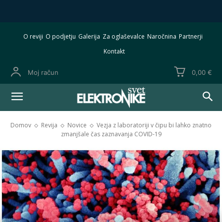
O reviji
O podjetju
Galerija
Za oglaševalce
Naročnina
Partnerji
Kontakt
Moj račun
0,00 €
Domov
Revija
Novice
Vezja z laboratoriji v čipu bi lahko znatno
zmanjšale čas zaznavanja COVID-19