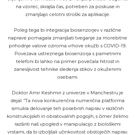
na vzorec, skrajša čas, potreben za poskuse in
zmanjšajo celotni stroški za aplikacije.
Poleg tega bi integracija biosenzorjev v različne
naprave pomagala zmanjšati tveganje za morebitne
prihodnje valove oziroma vrhove okužb s COVID-19.
Povezava ustreznega biosenzorja s pametnimi
telefoni bi lahko na primer povečala hitrost in
zanesljivost tehnike sledenja stikov z okuženimi
osebami.
Doktor Amir Keshmiri z univerze v Manchestru je
dejal: “Ta nova konkurenčna numerična platforma
simulira delovanje teh posebnih naprav v različnih
konstrukcijskih in obratovalnih pogojih, s čimer želimo
razširiti naš vpogled v manipulacijo z biološkimi
vrstami, da bi izboljšali učinkovitost obstoječih naprav.