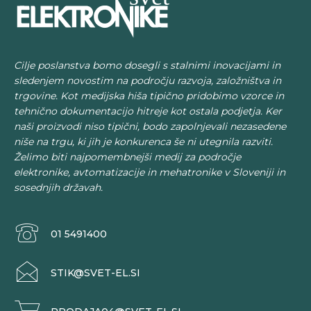
Cilje poslanstva bomo dosegli s stalnimi inovacijami in
sledenjem novostim na področju razvoja, založništva in
trgovine. Kot medijska hiša tipično pridobimo vzorce in
tehnično dokumentacijo hitreje kot ostala podjetja. Ker
naši proizvodi niso tipični, bodo zapolnjevali nezasedene
niše na trgu, ki jih je konkurenca še ni utegnila razviti.
Želimo biti najpomembnejši medij za področje
elektronike, avtomatizacije in mehatronike v Sloveniji in
sosednjih državah.
01 5491400
STIK@SVET-EL.SI