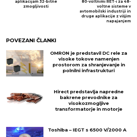
aplikacijam 32-bitne
80-voltnimi RET-i za 48-
zmogljivosti
voltne sisteme v
avtomobilski industriji in
druge aplikacije z višjim
napajanjem
POVEZANI ČLANKI
OMRON je predstavil DC rele za
visoke tokove namenjen
prostorom za shranjevanje in
polnilni infrastrukturi
Hirect predstavlja napredne
bakrene prevodnike za
visokozmogljive
transformatorje in motorje
Toshiba – IEGT s 6500 V/2000 A