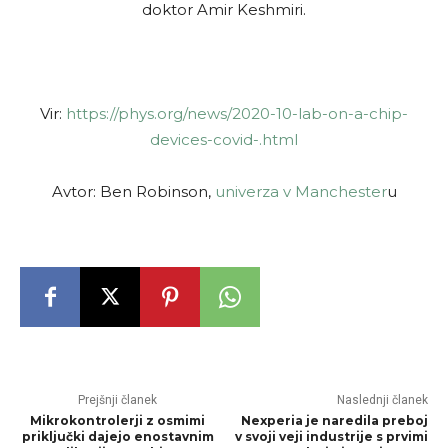
doktor Amir Keshmiri.
Vir:
https://phys.org/news/2020-10-lab-on-a-chip-
devices-covid-.html
Avtor: Ben Robinson,
univerza v Manchester
u
Prejšnji članek
Naslednji članek
Mikrokontrolerji z osmimi
Nexperia je naredila preboj
priključki dajejo enostavnim
v svoji veji industrije s prvimi