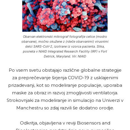
Obarvan elektronski mikrograf fotografije celice (modro
obarvane), močno okužene z (rdeče obarvanimi) virusnimi
delci SARS-CoV-2, izolirane iz vzorca pacienta. Slika,
posneta v NIAID Integrated Research Facility (IRF) v Fort
Detrick, Maryland. Vir: NIAID
Po vsem svetu obstajajo različne globalne strategije
za preprečevanje širjenja COVID-19 z usklajenimi
prizadevanji, kot so modeliranje populacije, uporaba
maske za obraz in razvoj zmogljivosti ventilatorja.
Strokovnjaki za modeliranje in simulacijo na Univerzi v
Manchestru so zdaj razvili še dodatno orodje.
Odkritja, objavljena v reviji Biosensors and