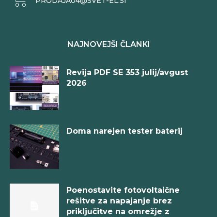
PRODAJA04@SVET-EL.SI
NAJNOVEJŠI ČLANKI
Revija PDF SE 353 julij/avgust
2026
Doma narejen tester baterij
Poenostavite fotovoltaične
rešitve za napajanje brez
priključitve na omrežje z