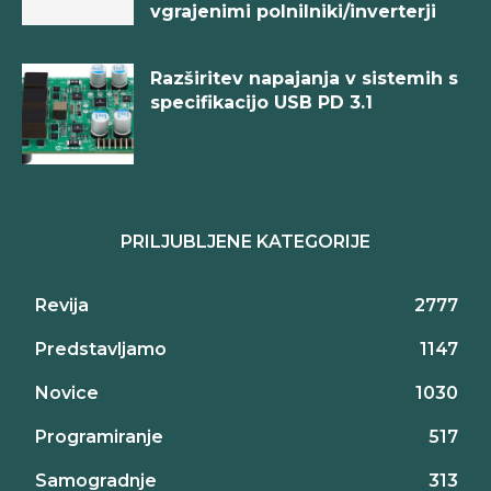
vgrajenimi polnilniki/inverterji
Razširitev napajanja v sistemih s
specifikacijo USB PD 3.1
PRILJUBLJENE KATEGORIJE
Revija
2777
Predstavljamo
1147
Novice
1030
Programiranje
517
Samogradnje
313