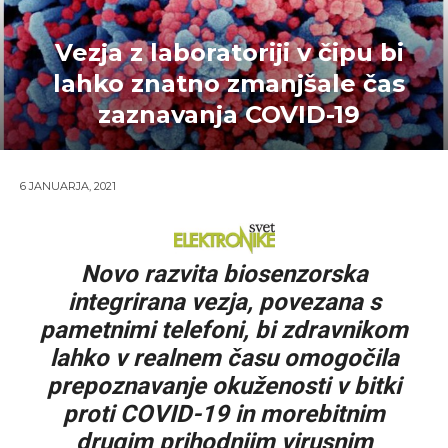
Vezja z laboratoriji v čipu bi
lahko znatno zmanjšale čas
zaznavanja COVID-19
6 JANUARJA, 2021
Novo razvita biosenzorska
integrirana vezja, povezana s
pametnimi telefoni, bi zdravnikom
lahko v realnem času omogočila
prepoznavanje okuženosti v bitki
proti COVID-19 in morebitnim
drugim prihodnjim virusnim