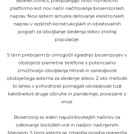
Bioelectronics, predstavljajo novo numerično
platformo kot nov način načrtovanja biosenzorskih
naprav. Novi sistem simulira delovanje elektronskih
naprav v različnih konstrukcijskih in obratovalnih
pogojih za izboljšanje sledenja stikov znotraj
populacije.
S tem prebojem bi omogočil vgradnjo biosenzorjev v
obstoječe pametne telefone s potencialno
zmožnostjo izboljšanja hitrosti in zanesljivosti
obstoječega sistema za sledenje stikov. Z isto metodo
bi lahko v prihodnosti pomagali obvladovati tudi
kakršnekoli druge izbruhe in pandemije, povezane z
virusi.
Biosenzorji so eden najučinkovitejših načinov za
odkrivanje bioloških vrst in nadzor nad njenim
širjenjem. S temi sistemi se zmanjša poraba reagenta