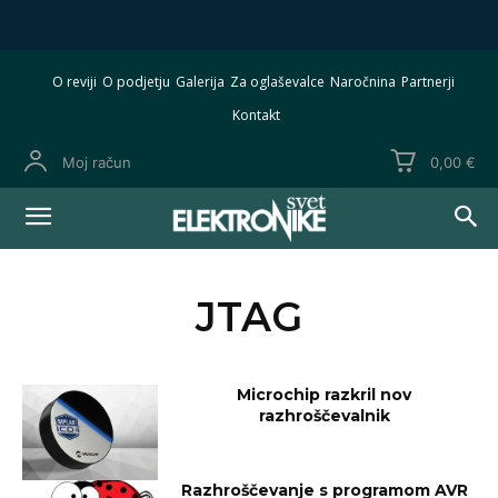
O reviji
O podjetju
Galerija
Za oglaševalce
Naročnina
Partnerji
Kontakt
Moj račun
0,00 €
JTAG
Microchip razkril nov
razhroščevalnik
Razhroščevanje s programom AVR