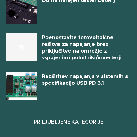
Doma narejen tester baterij
Poenostavite fotovoltaične
rešitve za napajanje brez
priključitve na omrežje z
vgrajenimi polnilniki/inverterji
Razširitev napajanja v sistemih s
specifikacijo USB PD 3.1
PRILJUBLJENE KATEGORIJE