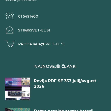
01 5491400
STIK@SVET-EL.SI
PRODAJA04@SVET-EL.SI
NAJNOVEJŠI ČLANKI
Revija PDF SE 353 julij/avgust
2026