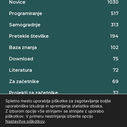
Novice
1030
Programiranje
517
Samogradnje
313
Pretekle številke
194
Baza znanja
102
Download
75
Literatura
72
Za začetnike
69
Projekti za začetnike
32
Spletno mesto uporablja piškotke za zagotavljanje boljše
uporabniške izkušnje in spremljanje statistike obiska.
Z izborom opcije »Se strinjam« se strinjate z uporabo
piškotkov. V primeru nestrinjanja izberite opcijo
Nastavitve piškotkov
.
©2026 AX elektronika d.o.o., vse pravice pridržane. | web:
Intinet