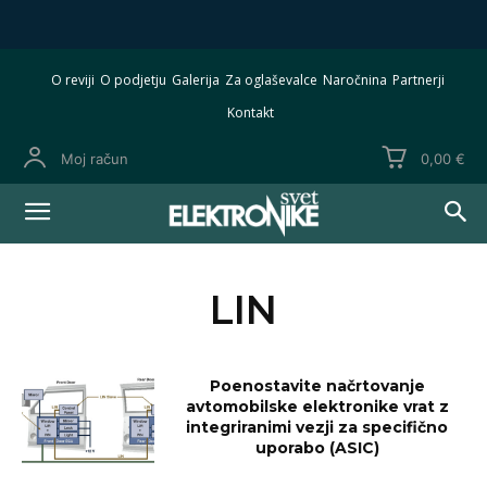
O reviji
O podjetju
Galerija
Za oglaševalce
Naročnina
Partnerji
Kontakt
Moj račun
0,00 €
LIN
Poenostavite načrtovanje
avtomobilske elektronike vrat z
integriranimi vezji za specifično
uporabo (ASIC)