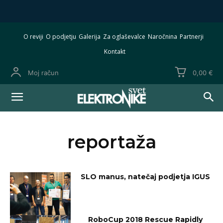
O reviji
O podjetju
Galerija
Za oglaševalce
Naročnina
Partnerji
Kontakt
Moj račun
0,00 €
reportaža
SLO manus, natečaj podjetja IGUS
RoboCup 2018 Rescue Rapidly