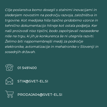
Cilje poslanstva bomo dosegli s stalnimi inovacijami in
sledenjem novostim na področju razvoja, založništva in
trgovine. Kot medijska hiša tipično pridobimo vzorce in
tehnično dokumentacijo hitreje kot ostala podjetja. Ker
naši proizvodi niso tipični, bodo zapolnjevali nezasedene
niše na trgu, ki jih je konkurenca še ni utegnila razviti.
Želimo biti najpomembnejši medij za področje
elektronike, avtomatizacije in mehatronike v Sloveniji in
sosednjih državah.
01 5491400
STIK@SVET-EL.SI
PRODAJA04@SVET-EL.SI