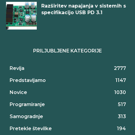
Razširitev napajanja v sistemih s
specifikacijo USB PD 3.1
PRILJUBLJENE KATEGORIJE
Revija
2777
Predstavljamo
1147
Novice
1030
Programiranje
517
Samogradnje
313
Pretekle številke
194