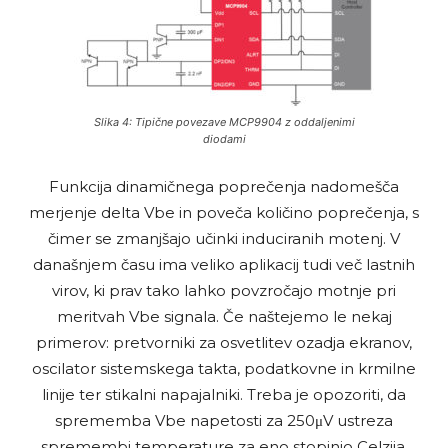
Slika 4: Tipične povezave MCP9904 z oddaljenimi
diodami
Funkcija dinamičnega poprečenja nadomešča
merjenje delta Vbe in poveča količino poprečenja, s
čimer se zmanjšajo učinki induciranih motenj. V
današnjem času ima veliko aplikacij tudi več lastnih
virov, ki prav tako lahko povzročajo motnje pri
meritvah Vbe signala. Če naštejemo le nekaj
primerov: pretvorniki za osvetlitev ozadja ekranov,
oscilator sistemskega takta, podatkovne in krmilne
linije ter stikalni napajalniki. Treba je opozoriti, da
sprememba Vbe napetosti za 250μV ustreza
spremembi temperature za eno stopinjo Celzija.