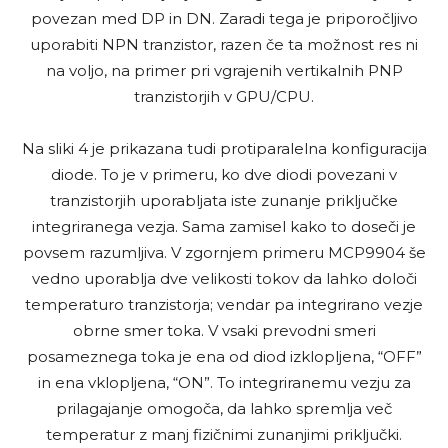
povezan med DP in DN. Zaradi tega je priporočljivo
uporabiti NPN tranzistor, razen če ta možnost res ni
na voljo, na primer pri vgrajenih vertikalnih PNP
tranzistorjih v GPU/CPU.
Na sliki 4 je prikazana tudi protiparalelna konfiguracija
diode. To je v primeru, ko dve diodi povezani v
tranzistorjih uporabljata iste zunanje priključke
integriranega vezja. Sama zamisel kako to doseči je
povsem razumljiva. V zgornjem primeru MCP9904 še
vedno uporablja dve velikosti tokov da lahko določi
temperaturo tranzistorja; vendar pa integrirano vezje
obrne smer toka. V vsaki prevodni smeri
posameznega toka je ena od diod izklopljena, “OFF”
in ena vklopljena, “ON”. To integriranemu vezju za
prilagajanje omogoča, da lahko spremlja več
temperatur z manj fizičnimi zunanjimi priključki.