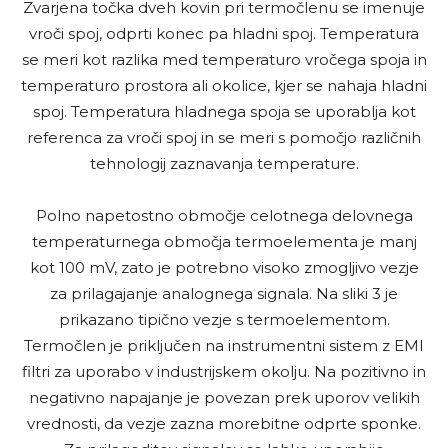
Zvarjena točka dveh kovin pri termočlenu se imenuje
vroči spoj, odprti konec pa hladni spoj. Temperatura
se meri kot razlika med temperaturo vročega spoja in
temperaturo prostora ali okolice, kjer se nahaja hladni
spoj. Temperatura hladnega spoja se uporablja kot
referenca za vroči spoj in se meri s pomočjo različnih
tehnologij zaznavanja temperature.
Polno napetostno območje celotnega delovnega
temperaturnega območja termoelementa je manj
kot 100 mV, zato je potrebno visoko zmogljivo vezje
za prilagajanje analognega signala. Na sliki 3 je
prikazano tipično vezje s termoelementom.
Termočlen je priključen na instrumentni sistem z EMI
filtri za uporabo v industrijskem okolju. Na pozitivno in
negativno napajanje je povezan prek uporov velikih
vrednosti, da vezje zazna morebitne odprte sponke.