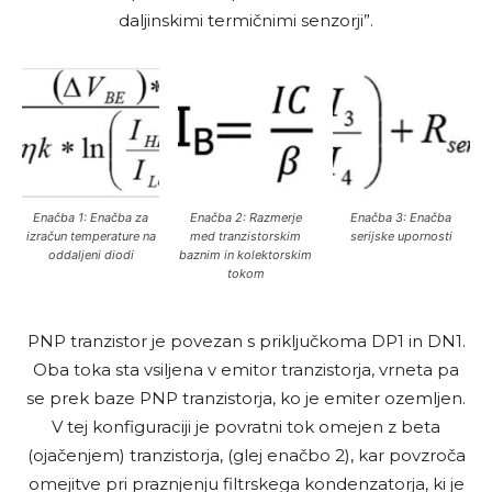
daljinskimi termičnimi senzorji”.
Enačba 1: Enačba za
Enačba 2: Razmerje
Enačba 3: Enačba
izračun temperature na
med tranzistorskim
serijske upornosti
oddaljeni diodi
baznim in kolektorskim
tokom
PNP tranzistor je povezan s priključkoma DP1 in DN1.
Oba toka sta vsiljena v emitor tranzistorja, vrneta pa
se prek baze PNP tranzistorja, ko je emiter ozemljen.
V tej konfiguraciji je povratni tok omejen z beta
(ojačenjem) tranzistorja, (glej enačbo 2), kar povzroča
omejitve pri praznjenju filtrskega kondenzatorja, ki je