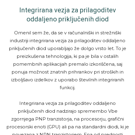
Integrirana vezja za prilagoditev
oddaljeno priključenih diod
Omenil sem že, da se v računalniški in strežniški
industriji integrirana vezja za prilagoditev oddaljeno
priključenih diod uporabljajo že dolgo vrsto let. To je
preizkušena tehnologija, ki pa je bila v ostalih
pomembnih aplikacijah premalo izkoriščena, saj
ponuja možnost znatnih prihrankov pri stroških in
izboljšavo izdelkov z uporabo številnih integriranih
funkcij.
Integrirana vezja za prilagoditev oddaljeno
priključenih diod nadzirajo spremembo Vbe
zgornjega PNP tranzistorja, na procesorju, grafični
procesorski enoti (GPU) ali pa na standardni diodi, ki je
povezana z NPN tranzistorjem. Ena od prednosti