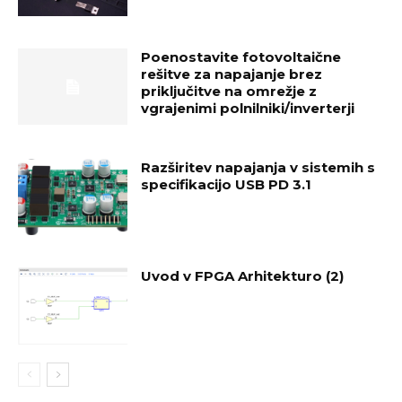
Poenostavite fotovoltaične
rešitve za napajanje brez
priključitve na omrežje z
vgrajenimi polnilniki/inverterji
Razširitev napajanja v sistemih s
specifikacijo USB PD 3.1
Uvod v FPGA Arhitekturo (2)