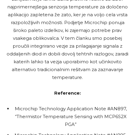
najprimernejšega senzorja temperature za določeno
aplikacijo zapletena že zato, ker je na voljo cela vrsta
razpoložljivih možnosti. Podjetje Microchip ponuja
široko paleto izdelkov, ki zajemajo potrebe prav
vsakega oblikovalca. V tem članku smo posebej
proučili integrirano vezje za prilagajanje signala z
oddaljenih diod in dobili dovolj tehtnih razlogov, zaradi
katerih lahko ta vezja uporabimo kot učinkovito
alternativo tradicionalnim rešitvam za zaznavanje
temperature.
Reference:
Microchip Technology Application Note #AN897,
“Thermistor Temperature Sensing with MCP6S2X
PGA”