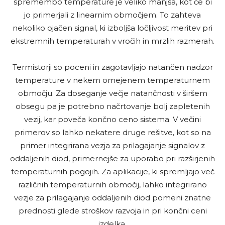
spremembo temperature je veliko manjša, kot če bi
jo primerjali z linearnim območjem. To zahteva
nekoliko ojačen signal, ki izboljša ločljivost meritev pri
ekstremnih temperaturah v vročih in mrzlih razmerah.
Termistorji so poceni in zagotavljajo natančen nadzor
temperature v nekem omejenem temperaturnem
območju. Za doseganje večje natančnosti v širšem
obsegu pa je potrebno načrtovanje bolj zapletenih
vezij, kar poveča končno ceno sistema. V večini
primerov so lahko nekatere druge rešitve, kot so na
primer integrirana vezja za prilagajanje signalov z
oddaljenih diod, primernejše za uporabo pri razširjenih
temperaturnih pogojih. Za aplikacije, ki spremljajo več
različnih temperaturnih območij, lahko integrirano
vezje za prilagajanje oddaljenih diod pomeni znatne
prednosti glede stroškov razvoja in pri končni ceni
izdelka.