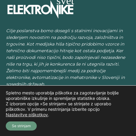
Cilje poslanstva bomo dosegli s stalnimi inovacijami in
sledenjem novostim na področju razvoja, založništva in
trgovine. Kot medijska hiša tipično pridobimo vzorce in
tehnično dokumentacijo hitreje kot ostala podjetja. Ker
naši proizvodi niso tipični, bodo zapolnjevali nezasedene
niše na trgu, ki jih je konkurenca še ni utegnila razviti.
Želimo biti najpomembnejši medij za področje
elektronike, avtomatizacije in mehatronike v Sloveniji in
sosednjih državah.
Spletno mesto uporablja piškotke za zagotavljanje boljše
uporabniške izkušnje in spremljanje statistike obiska.
Z izborom opcije »Se strinjam« se strinjate z uporabo
01 5491400
piškotkov. V primeru nestrinjanja izberite opcijo
Nastavitve piškotkov
.
STIK@SVET-EL.SI
Se strinjam