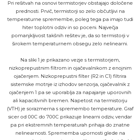
Pri rešitvah na osnovi termistorjev obstajajo določene
prednosti. Prvič, termistorji so zelo občutljivi na
temperaturne spremembe, poleg tega pa imajo tudi
hiter toplotni odziv in so poceni. Največja
pomanjkljivost takšnih rešitev je, da so termistorji v
širokem temperaturnem obsegu zelo nelinearni.
Na sliki 1 je prikazano vezje s termistorjem,
nizkoprepustnim filtrom in ojačevalnikom z enojnim
ojačenjem. Nizkoprepustni filter (R2 in C1) filtrira
sistemske motnje iz izhodov senzorja, ojačevalnik z
ojačenjem 1 pa se uporablja za napajanje uporovnih
ali kapacitivnih bremen. Napetost na termistorju
(VTH) je sorazmerna s spremembo temperature. Graf
sicer od 00C do 700C prikazuje linearni odziv, vendar
pa pri ekstremnih temperaturah prihaja do znatne
nelinearnosti. Sprememba upornosti glede na