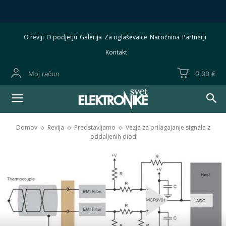
O reviji
O podjetju
Galerija
Za oglaševalce
Naročnina
Partnerji
Kontakt
Moj račun
0,00 €
Domov
Revija
Predstavljamo
Vezja za prilagajanje signala z
oddaljenih diod