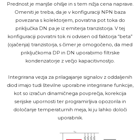
Prednost je manjše ohišje in s tem nižja cena naprave.
Omeniti je treba, da je v konfiguraciji NPN baza
povezana s kolektorjem, povratna pot toka do
priključka DN pa je iz emiterja tranzistorja. V tej
konfiguraciji povratni tok ni odvisen od faktorja “beta”
(ojačenja) tranzistorja, s čimer je omogočeno, da med
priključkoma DP in DN uporabimo filtrske
kondenzatorje z večjo kapacitivnostjo.
Integrirana vezja za prilagajanje signalov z oddaljenih
diod imajo tudi številne uporabne integrirane funkcije,
kot so izračun dinamičnega povprečja, korekcija
serijske upornosti ter programirljiva opozorila in
določanje temperaturnih meja, ki ju lahko določi
uporabnik.