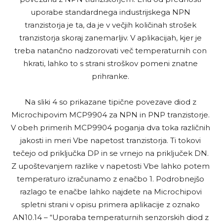
uporabe standardnega industrijskega NPN
tranzistorja je ta, da je v večjih količinah strošek
tranzistorja skoraj zanemarljiv. V aplikacijah, kjer je
treba natančno nadzorovati več temperaturnih con
hkrati, lahko to s strani stroškov pomeni znatne
prihranke.
Na sliki 4 so prikazane tipične povezave diod z
Microchipovim MCP9904 za NPN in PNP tranzistorje.
V obeh primerih MCP9904 poganja dva toka različnih
jakosti in meri Vbe napetost tranzistorja. Ti tokovi
tečejo od priključka DP in se vrnejo na priključek DN.
Z upoštevanjem razlike v napetosti Vbe lahko potem
temperaturo izračunamo z enačbo 1. Podrobnejšo
razlago te enačbe lahko najdete na Microchipovi
spletni strani v opisu primera aplikacije z oznako
AN10.14 – “Uporaba temperaturnih senzorskih diod z