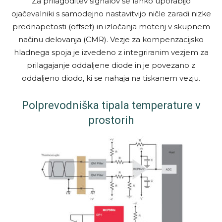
Za prilagoditev signalov se lahko uporabijo
ojačevalniki s samodejno nastavitvijo ničle zaradi nizke
prednapetosti (offset) in izločanja motenj v skupnem
načinu delovanja (CMR). Vezje za kompenzacijsko
hladnega spoja je izvedeno z integriranim vezjem za
prilagajanje oddaljene diode in je povezano z
oddaljeno diodo, ki se nahaja na tiskanem vezju.
Polprevodniška tipala temperature v
prostorih