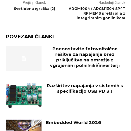
Prejšnji članek
Naslednji članek
Svetlobna igračka (2)
ADGM1004 / ADGM1304 SP4T
RF MEMS preklaplja z
integriranim gonilnikom
POVEZANI ČLANKI
Poenostavite fotovoltaične
rešitve za napajanje brez
priključitve na omrežje z
vgrajenimi polnilniki/inverterji
Razširitev napajanja v sistemih s
specifikacijo USB PD 3.1
Embedded World 2026