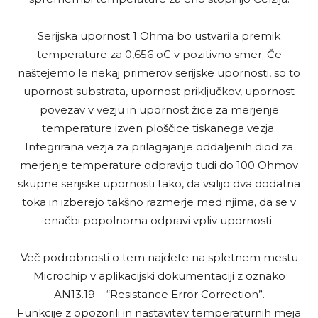
Serijska upornost 1 Ohma bo ustvarila premik
temperature za 0,656 oC v pozitivno smer. Če
naštejemo le nekaj primerov serijske upornosti, so to
upornost substrata, upornost priključkov, upornost
povezav v vezju in upornost žice za merjenje
temperature izven ploščice tiskanega vezja.
Integrirana vezja za prilagajanje oddaljenih diod za
merjenje temperature odpravijo tudi do 100 Ohmov
skupne serijske upornosti tako, da vsilijo dva dodatna
toka in izberejo takšno razmerje med njima, da se v
enačbi popolnoma odpravi vpliv upornosti.
Več podrobnosti o tem najdete na spletnem mestu
Microchip v aplikacijski dokumentaciji z oznako
AN13.19 – “Resistance Error Correction”.
Funkcije z opozorili in nastavitev temperaturnih meja