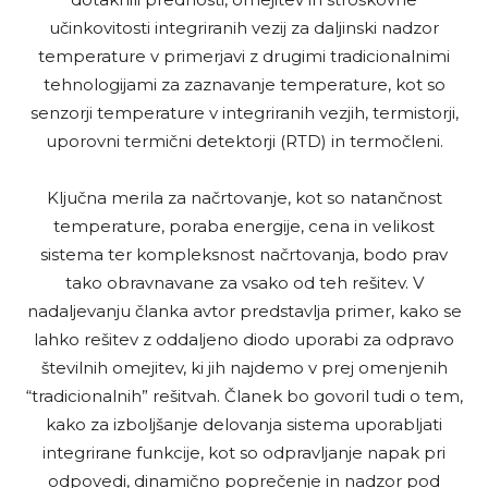
učinkovitosti integriranih vezij za daljinski nadzor
temperature v primerjavi z drugimi tradicionalnimi
tehnologijami za zaznavanje temperature, kot so
senzorji temperature v integriranih vezjih, termistorji,
uporovni termični detektorji (RTD) in termočleni.
Ključna merila za načrtovanje, kot so natančnost
temperature, poraba energije, cena in velikost
sistema ter kompleksnost načrtovanja, bodo prav
tako obravnavane za vsako od teh rešitev. V
nadaljevanju članka avtor predstavlja primer, kako se
lahko rešitev z oddaljeno diodo uporabi za odpravo
številnih omejitev, ki jih najdemo v prej omenjenih
“tradicionalnih” rešitvah. Članek bo govoril tudi o tem,
kako za izboljšanje delovanja sistema uporabljati
integrirane funkcije, kot so odpravljanje napak pri
odpovedi, dinamično poprečenje in nadzor pod