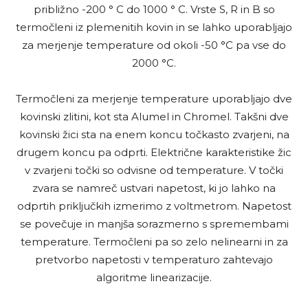
približno -200 ° C do 1000 ° C. Vrste S, R in B so
termočleni iz plemenitih kovin in se lahko uporabljajo
za merjenje temperature od okoli -50 °C pa vse do
2000 °C.
Termočleni za merjenje temperature uporabljajo dve
kovinski zlitini, kot sta Alumel in Chromel. Takšni dve
kovinski žici sta na enem koncu točkasto zvarjeni, na
drugem koncu pa odprti. Električne karakteristike žic
v zvarjeni točki so odvisne od temperature. V točki
zvara se namreč ustvari napetost, ki jo lahko na
odprtih priključkih izmerimo z voltmetrom. Napetost
se povečuje in manjša sorazmerno s spremembami
temperature. Termočleni pa so zelo nelinearni in za
pretvorbo napetosti v temperaturo zahtevajo
algoritme linearizacije.