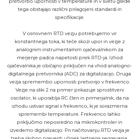
pretvorbo upornosti v temperature in v svetu glede
tega obstajajo različni prilagojeni standardi in
specifikacije.
V osnovnem RTD vezju potrebujemo vir
konstantnega toka, ki teče skozi upor in vezje z
analognim instrumentalnim ojačevalnikom za
merjenje padca napetosti prek RTD-ja. Izhod
ojačevalnika je običajno priključen na vhod analogno-
digitalnega pretvornika (ADC) za digitalizacijo. Druga
vezja spremembo upornosti pretvorijo v frekvenco.
Vezje na sliki 2 na primer prikazuje sprostitveni
oscilator, ki uporablja RC člen in primerjalnik, da na
izhodu ustvari signal s frekvenco, ki je sorazmerna
spremembi temperature. Frekvenco lahko
priključimo neposredno na mikrokontroler in
izvedemo digitalizacijo. Pri načrtovanju RTD vezja je
treba skrbno preveriti učinek lastnega segrevanja.