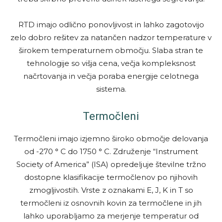
RTD imajo odlično ponovljivost in lahko zagotovijo
zelo dobro rešitev za natančen nadzor temperature v
širokem temperaturnem območju. Slaba stran te
tehnologije so višja cena, večja kompleksnost
načrtovanja in večja poraba energije celotnega
sistema.
Termočleni
Termočleni imajo izjemno široko območje delovanja
od -270 ° C do 1750 ° C. Združenje “Instrument
Society of America” (ISA) opredeljuje številne tržno
dostopne klasifikacije termočlenov po njihovih
zmogljivostih. Vrste z oznakami E, J, K in T so
termočleni iz osnovnih kovin za termočlene in jih
lahko uporabljamo za merjenje temperatur od