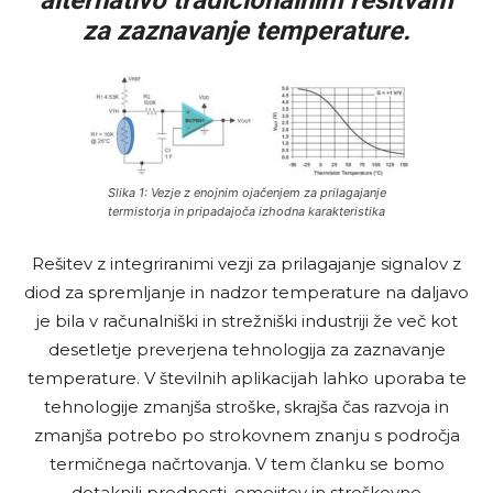
za zaznavanje temperature.
Slika 1: Vezje z enojnim ojačenjem za prilagajanje
termistorja in pripadajoča izhodna karakteristika
Rešitev z integriranimi vezji za prilagajanje signalov z
diod za spremljanje in nadzor temperature na daljavo
je bila v računalniški in strežniški industriji že več kot
desetletje preverjena tehnologija za zaznavanje
temperature. V številnih aplikacijah lahko uporaba te
tehnologije zmanjša stroške, skrajša čas razvoja in
zmanjša potrebo po strokovnem znanju s področja
termičnega načrtovanja. V tem članku se bomo
dotaknili prednosti, omejitev in stroškovne