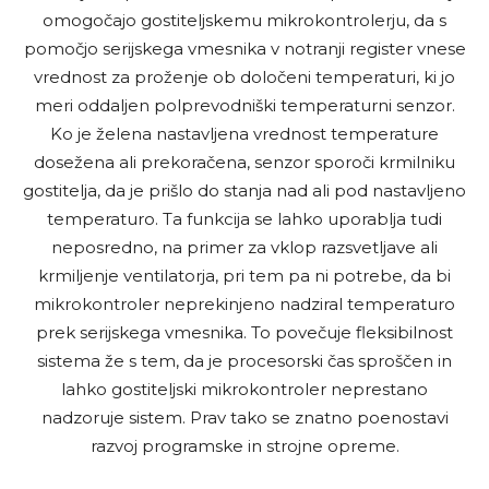
omogočajo gostiteljskemu mikrokontrolerju, da s
pomočjo serijskega vmesnika v notranji register vnese
vrednost za proženje ob določeni temperaturi, ki jo
meri oddaljen polprevodniški temperaturni senzor.
Ko je želena nastavljena vrednost temperature
dosežena ali prekoračena, senzor sporoči krmilniku
gostitelja, da je prišlo do stanja nad ali pod nastavljeno
temperaturo. Ta funkcija se lahko uporablja tudi
neposredno, na primer za vklop razsvetljave ali
krmiljenje ventilatorja, pri tem pa ni potrebe, da bi
mikrokontroler neprekinjeno nadziral temperaturo
prek serijskega vmesnika. To povečuje fleksibilnost
sistema že s tem, da je procesorski čas sproščen in
lahko gostiteljski mikrokontroler neprestano
nadzoruje sistem. Prav tako se znatno poenostavi
razvoj programske in strojne opreme.