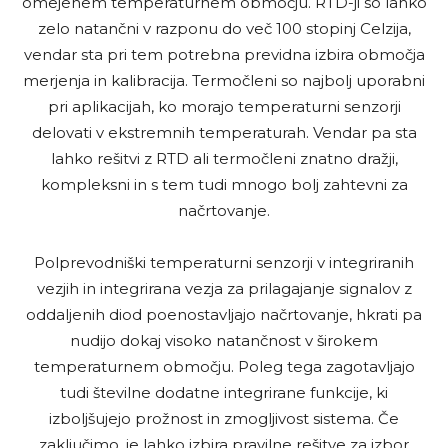
omejenem temperaturnem območju. RTD-ji so lahko
zelo natančni v razponu do več 100 stopinj Celzija,
vendar sta pri tem potrebna previdna izbira območja
merjenja in kalibracija. Termočleni so najbolj uporabni
pri aplikacijah, ko morajo temperaturni senzorji
delovati v ekstremnih temperaturah. Vendar pa sta
lahko rešitvi z RTD ali termočleni znatno dražji,
kompleksni in s tem tudi mnogo bolj zahtevni za
načrtovanje.
Polprevodniški temperaturni senzorji v integriranih
vezjih in integrirana vezja za prilagajanje signalov z
oddaljenih diod poenostavljajo načrtovanje, hkrati pa
nudijo dokaj visoko natančnost v širokem
temperaturnem območju. Poleg tega zagotavljajo
tudi številne dodatne integrirane funkcije, ki
izboljšujejo prožnost in zmogljivost sistema. Če
zaključimo, je lahko izbira pravilne rešitve za izbor