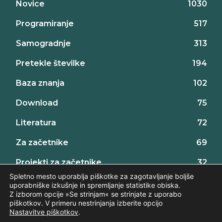
Novice
1030
Programiranje
517
Samogradnje
313
Pretekle številke
194
Baza znanja
102
Download
75
Literatura
72
Za začetnike
69
Projekti za začetnike
32
Spletno mesto uporablja piškotke za zagotavljanje boljše
uporabniške izkušnje in spremljanje statistike obiska.
Z izborom opcije »Se strinjam« se strinjate z uporabo
piškotkov. V primeru nestrinjanja izberite opcijo
Nastavitve piškotkov
.
©2026 AX elektronika d.o.o., vse pravice pridržane. | web:
Intinet