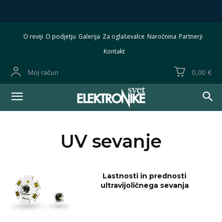
O reviji
O podjetju
Galerija
Za oglaševalce
Naročnina
Partnerji
Kontakt
Moj račun
0,00 €
UV sevanje
Lastnosti in prednosti
ultravijoličnega sevanja