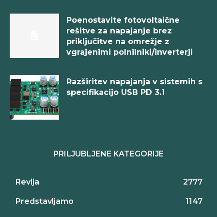
Poenostavite fotovoltaične
rešitve za napajanje brez
priključitve na omrežje z
vgrajenimi polnilniki/inverterji
Razširitev napajanja v sistemih s
specifikacijo USB PD 3.1
PRILJUBLJENE KATEGORIJE
Revija
2777
Predstavljamo
1147