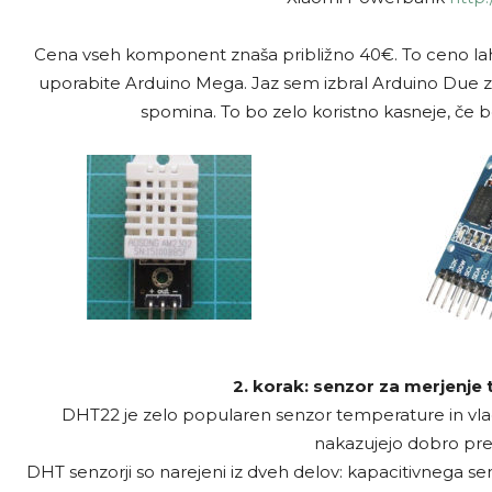
Cena vseh komponent znaša približno 40€. To ceno la
uporabite Arduino Mega. Jaz sem izbral Arduino Due zato
spomina. To bo zelo koristno kasneje, če b
2. korak: senzor za merjenje
DHT22 je zelo popularen senzor temperature in vlag
nakazujejo dobro prec
DHT senzorji so narejeni iz dveh delov: kapacitivnega senz