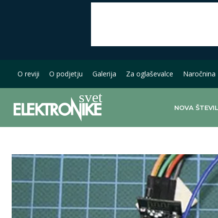
O reviji
O podjetju
Galerija
Za oglaševalce
Naročnina
NOVA ŠTEVI