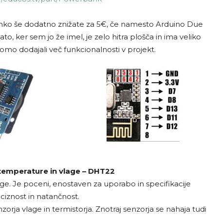
hko še dodatno znižate za 5€, če namesto Arduino Due
, ker sem jo že imel, je zelo hitra plošča in ima veliko
omo dodajali več funkcionalnosti v projekt.
 temperature in vlage – DHT22
e. Je poceni, enostaven za uporabo in specifikacije
iznost in natančnost.
orja vlage in termistorja. Znotraj senzorja se nahaja tudi