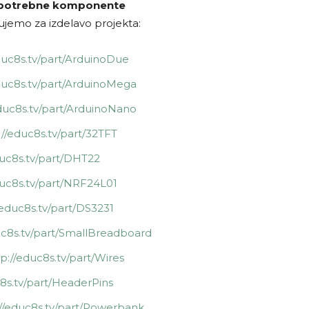
e potrebne komponente
jemo za izdelavo projekta:
duc8s.tv/part/ArduinoDue
duc8s.tv/part/ArduinoMega
duc8s.tv/part/ArduinoNano
//educ8s.tv/part/32TFT
duc8s.tv/part/DHT22
duc8s.tv/part/NRF24L01
/educ8s.tv/part/DS3231
uc8s.tv/part/SmallBreadboard
p://educ8s.tv/part/Wires
8s.tv/part/HeaderPins
//educ8s.tv/part/Powerbank