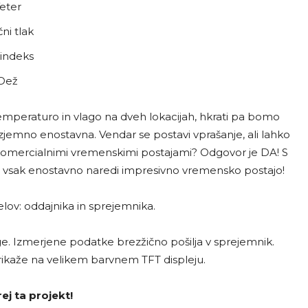
eter
ni tlak
indeks
Dež
temperaturo in vlago na dveh lokacijah, hkrati pa bomo
zjemno enostavna. Vendar se postavi vprašanje, ali lahko
 komercialnimi vremenskimi postajami? Odgovor je DA! S
 vsak enostavno naredi impresivno vremensko postajo!
elov: oddajnika in sprejemnika.
ge. Izmerjene podatke brezžično pošilja v sprejemnik.
rikaže na velikem barvnem TFT displeju.
j ta projekt!