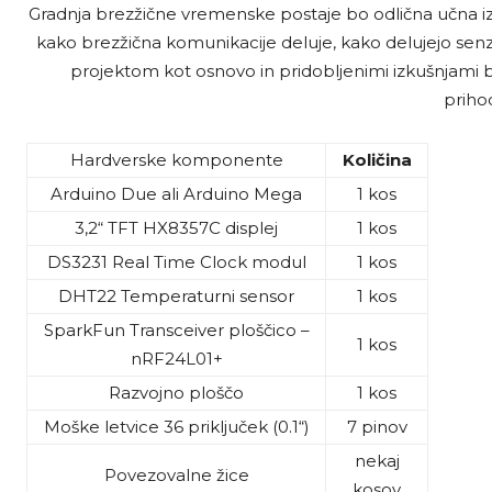
Gradnja brezžične vremenske postaje bo odlična učna izk
kako brezžična komunikacije deluje, kako delujejo senzo
projektom kot osnovo in pridobljenimi izkušnjami b
prihod
Hardverske komponente
Količina
Arduino Due ali Arduino Mega
1 kos
3,2“ TFT HX8357C displej
1 kos
DS3231 Real Time Clock modul
1 kos
DHT22 Temperaturni sensor
1 kos
SparkFun Transceiver ploščico –
1 kos
nRF24L01+
Razvojno ploščo
1 kos
Moške letvice 36 priključek (0.1“)
7 pinov
nekaj
Povezovalne žice
kosov