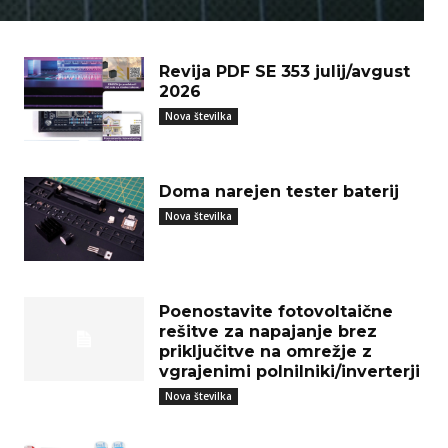
Revija PDF SE 353 julij/avgust
2026
Nova številka
Doma narejen tester baterij
Nova številka
Poenostavite fotovoltaične
rešitve za napajanje brez
priključitve na omrežje z
vgrajenimi polnilniki/inverterji
Nova številka