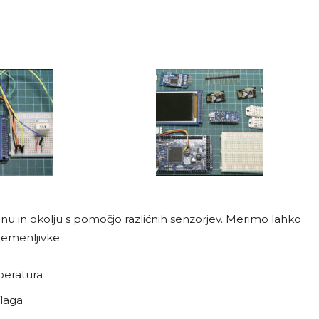
u in okolju s pomočjo razlićnih senzorjev. Merimo lahko
emenljivke:
eratura
laga