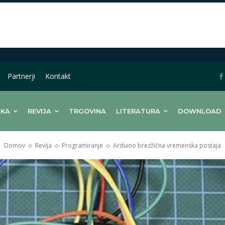
Partnerji
Kontakt
LKA
REVIJA
TRGOVINA
LITERATURA
DOWNLOAD
Domov
Revija
Programiranje
Arduino brezžična vremenska postaja