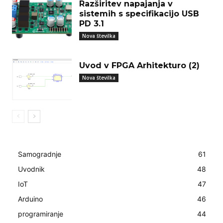
Razširitev napajanja v
sistemih s specifikacijo USB
PD 3.1
Nova številka
Uvod v FPGA Arhitekturo (2)
Nova številka
Samogradnje
61
Uvodnik
48
IoT
47
Arduino
46
programiranje
44