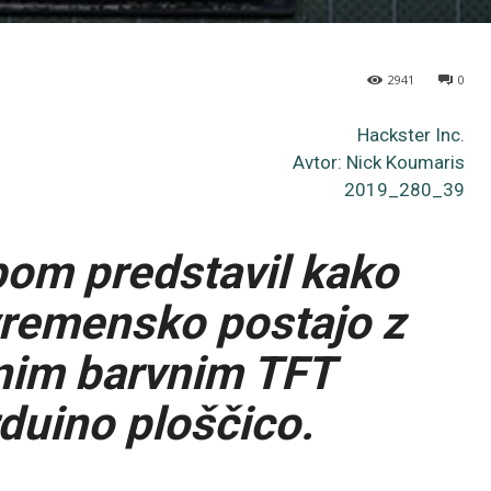
2941
0
Hackster Inc.
Avtor: Nick Koumaris
2019_280_39
om predstavil kako
vremensko postajo z
čnim barvnim TFT
duino ploščico.