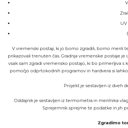
V
Zrač
UV 
V vremenski postaji, ki jo bomo zgradili, bomo merili 
prikazovali trenuten čas. Gradnja vremenske postaje je i
vsak sam zgradi vremensko postajo, ki bo primerljiva s
pomočjo odprtokodnih programov in hardvera si lahko
Projekt je sestavljen iz dveh d
Oddajnik je sestavljen iz termometra in merilnika vla
Sprejemnik sprejme te podatke in jih p
Zgradimo tore