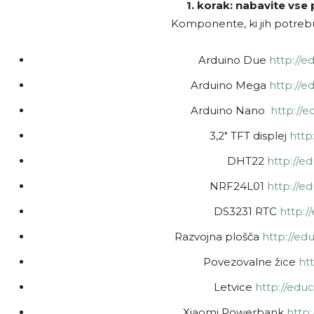
1. korak: nabavite vs
Komponente, ki jih potrebu
Arduino Due
http://e
Arduino Mega
http://e
Arduino Nano
http://e
3,2″ TFT displej
http:
DHT22
http://e
NRF24L01
http://e
DS3231 RTC
http:/
Razvojna plošča
http://ed
Povezovalne žice
htt
Letvice
http://educ
Xiaomi Powerbank
http: