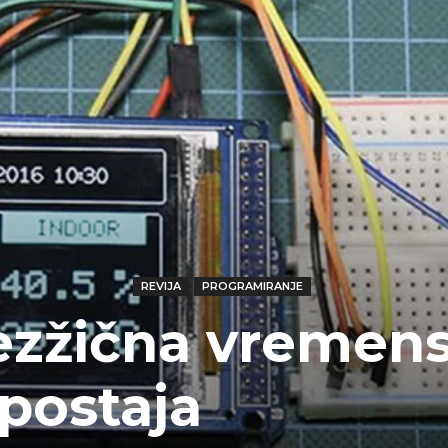
REVIJA
PROGRAMIRANJE
ezžična vremen
postaja