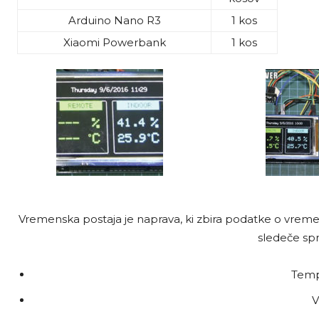
Arduino Nano R3
1 kos
Xiaomi Powerbank
1 kos
Vremenska postaja je naprava, ki zbira podatke o vremen
sledeče spr
Temp
V