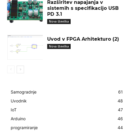
Razširitev napajanja v
sistemih s specifikacijo USB
PD 3.1
Nova številka
Uvod v FPGA Arhitekturo (2)
Nova številka
Samogradnje
61
Uvodnik
48
IoT
47
Arduino
46
programiranje
44