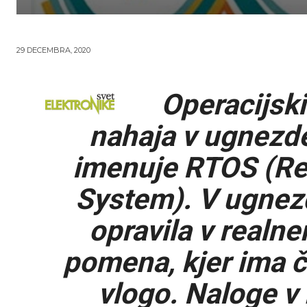
29 DECEMBRA, 2020
Operacijski
nahaja v ugnezde
imenuje RTOS (Re
System). V ugnez
opravila v realn
pomena, kjer ima 
vlogo. Naloge v