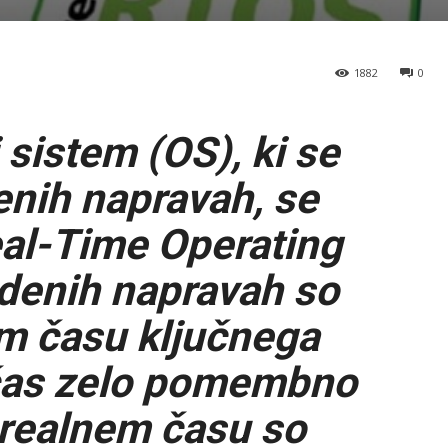
1882
0
 sistem (OS), ki se
nih napravah, se
al-Time Operating
denih napravah so
em času ključnega
čas zelo pomembno
 realnem času so