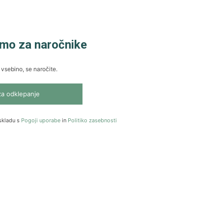
amo za naročnike
 vsebino, se naročite.
za odklepanje
skladu s
Pogoji uporabe
in
Politiko zasebnosti