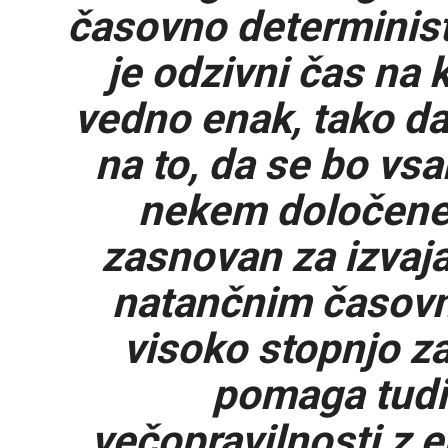
časovno determinist
je odzivni čas na 
vedno enak, tako d
na to, da se bo vs
nekem določene
zasnovan za izvajan
natančnim časovn
visoko stopnjo za
pomaga tudi 
večopravilnosti z 