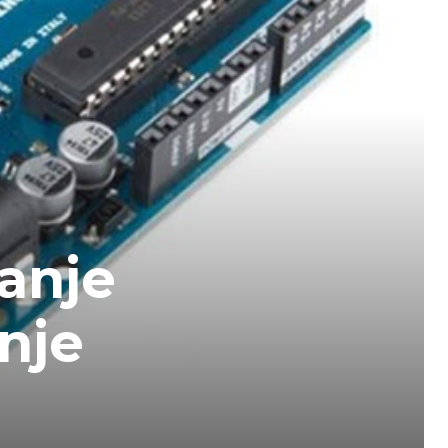
anje
nje