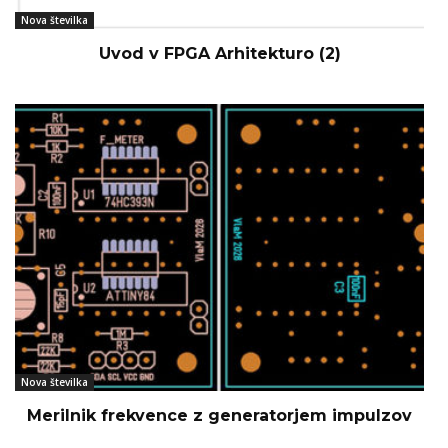
Nova številka
Uvod v FPGA Arhitekturo (2)
Nova številka
Merilnik frekvence z generatorjem impulzov