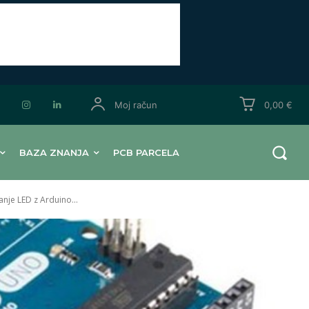
Moj račun
0,00 €
BAZA ZNANJA
PCB PARCELA
nje LED z Arduino...