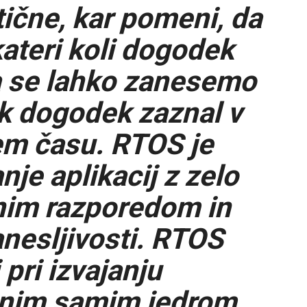
ične, kar pomeni, da
kateri koli dogodek
a se lahko zanesemo
ak dogodek zaznal v
m času. RTOS je
je aplikacij z zelo
im razporedom in
nesljivosti. RTOS
pri izvajanju
enim samim jedrom.