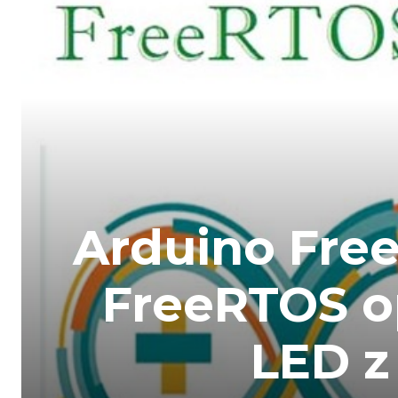
Arduino Free
FreeRTOS op
LED z