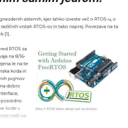
nezdenih sistemih, kjer lahko izveste več o RTOS-u, o
 različnih vrstah RTOS-ov in tako naprej. Povezava na ta
 [1] .
zred RTOS za
aja na 8/16-
jena le na te
mska koda in
vnih pojmov
ima dobro
terface,
neposredno
ske kode v
Slika 1: RTOS lahko deluje tudi na Arduinu
ste našli na