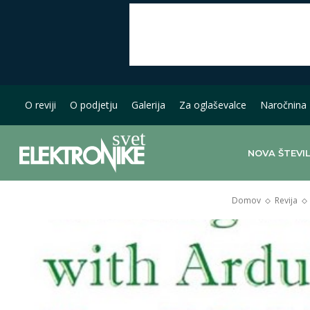
O reviji
O podjetju
Galerija
Za oglaševalce
Naročnina
NOVA ŠTEVI
Domov
Revija