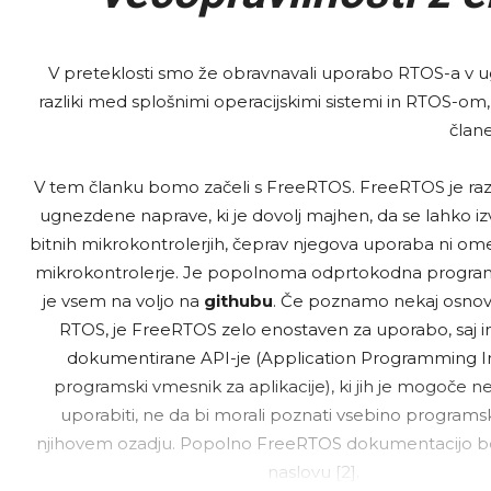
V preteklosti smo že obravnavali uporabo RTOS-a v ug
razliki med splošnimi operacijskimi sistemi in RTOS-om,
članek
V tem članku bomo začeli s FreeRTOS. FreeRTOS je ra
ugnezdene naprave, ki je dovolj majhen, da se lahko izv
bitnih mikrokontrolerjih, čeprav njegova uporaba ni ome
mikrokontrolerje. Je popolnoma odprtokodna progra
je vsem na voljo na
githubu
. Če poznamo nekaj osno
RTOS, je FreeRTOS zelo enostaven za uporabo, saj 
dokumentirane API-je (Application Programming In
programski vmesnik za aplikacije), ki jih je mogoče 
uporabiti, ne da bi morali poznati vsebino program
njihovem ozadju. Popolno FreeRTOS dokumentacijo bo
naslovu [2].