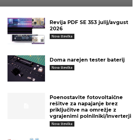
Revija PDF SE 353 julij/avgust
2026
Nova številka
Doma narejen tester baterij
Nova številka
Poenostavite fotovoltaične
rešitve za napajanje brez
priključitve na omrežje z
vgrajenimi polnilniki/inverterji
Nova številka