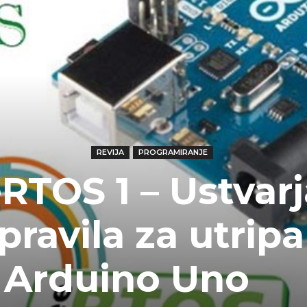
REVIJA
PROGRAMIRANJE
RTOS 1 – Ustvarj
ravila za utripa
 Arduino Uno