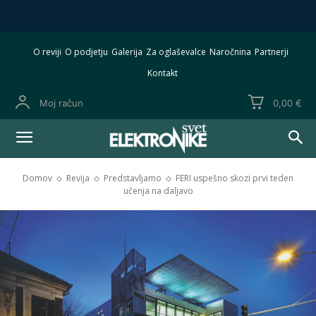
O reviji
O podjetju
Galerija
Za oglaševalce
Naročnina
Partnerji
Kontakt
Moj račun
0,00 €
Domov
Revija
Predstavljamo
FERI uspešno skozi prvi teden
učenja na daljavo