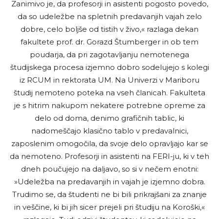
Zanimivo je, da profesorji in asistenti pogosto povedo,
da so udeležbe na spletnih predavanjih vajah zelo
dobre, celo boljše od tistih v živo,« razlaga dekan
fakultete prof. dr. Gorazd Štumberger in ob tem
poudarja, da pri zagotavljanju nemotenega
študijskega procesa izjemno dobro sodelujejo s kolegi
iz RCUM in rektorata UM. Na Univerzi v Mariboru
študij nemoteno poteka na vseh članicah. Fakulteta
je s hitrim nakupom nekatere potrebne opreme za
delo od doma, denimo grafičnih tablic, ki
nadomeščajo klasično tablo v predavalnici,
zaposlenim omogočila, da svoje delo opravljajo kar se
da nemoteno. Profesorji in asistenti na FERI-ju, ki v teh
dneh poučujejo na daljavo, so si v nečem enotni:
»Udeležba na predavanjih in vajah je izjemno dobra.
Trudimo se, da študenti ne bi bili prikrajšani za znanje
in veščine, ki bi jih sicer prejeli pri študiju na Koroški,«