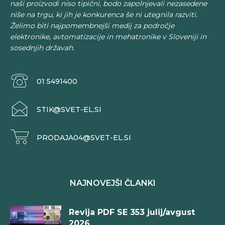
naši proizvodi niso tipični, bodo zapolnjevali nezasedene
niše na trgu, ki jih je konkurenca še ni utegnila razviti.
Želimo biti najpomembnejši medij za področje
elektronike, avtomatizacije in mehatronike v Sloveniji in
sosednjih državah.
01 5491400
STIK@SVET-EL.SI
PRODAJA04@SVET-EL.SI
NAJNOVEJŠI ČLANKI
Revija PDF SE 353 julij/avgust
2026