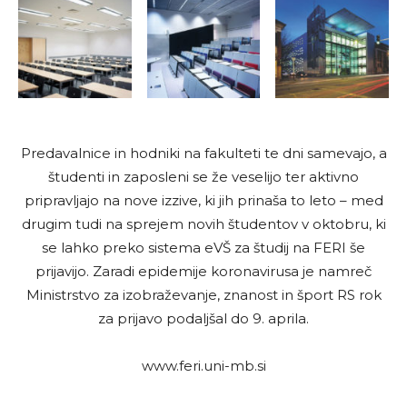
Predavalnice in hodniki na fakulteti te dni samevajo, a
študenti in zaposleni se že veselijo ter aktivno
pripravljajo na nove izzive, ki jih prinaša to leto – med
drugim tudi na sprejem novih študentov v oktobru, ki
se lahko preko sistema eVŠ za študij na FERI še
prijavijo. Zaradi epidemije koronavirusa je namreč
Ministrstvo za izobraževanje, znanost in šport RS rok
za prijavo podaljšal do 9. aprila.
www.fe­ri.uni-mb.si