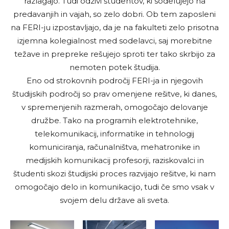
razlagajo. Tudi odzivi študentov, ki sodelujejo na
predavanjih in vajah, so zelo dobri. Ob tem zaposleni
na FERI-ju izpostavljajo, da je na fakulteti zelo prisotna
izjemna kolegialnost med sodelavci, saj morebitne
težave in prepreke rešujejo sproti ter tako skrbijo za
nemoten potek študija.
Eno od strokovnih področij FERI-ja in njegovih
študijskih področij so prav omenjene rešitve, ki danes,
v spremenjenih razmerah, omogočajo delovanje
družbe. Tako na programih elektrotehnike,
telekomunikacij, informatike in tehnologij
komuniciranja, računalništva, mehatronike in
medijskih komunikacij profesorji, raziskovalci in
študenti skozi študijski proces razvijajo rešitve, ki nam
omogočajo delo in komunikacijo, tudi če smo vsak v
svojem delu države ali sveta.