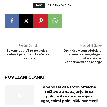
TAGS
SPLETNA OKOLJA
Prejšnji članek
Naslednji članek
Za varnost IoT je potreben
Digi-Key v tem obdobju,
celovit pristop od začetka
polnem izzivov, vlaga v
do konca
slovenski in
vzhodnoevropske trge
POVEZANI ČLANKI
Poenostavite fotovoltaične
rešitve za napajanje brez
priključitve na omrežje z
vgrajenimi polnilniki/inverterji