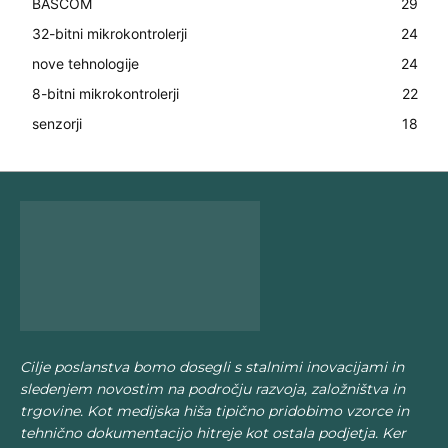
BASCOM
29
32-bitni mikrokontrolerji
24
nove tehnologije
24
8-bitni mikrokontrolerji
22
senzorji
18
Cilje poslanstva bomo dosegli s stalnimi inovacijami in
sledenjem novostim na področju razvoja, založništva in
trgovine. Kot medijska hiša tipično pridobimo vzorce in
tehnično dokumentacijo hitreje kot ostala podjetja. Ker