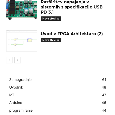
Razširitev napajanja v
sistemih s specifikacijo USB
PD 3.1
Nova številka
Uvod v FPGA Arhitekturo (2)
Nova številka
Samogradnje
61
Uvodnik
48
IoT
47
Arduino
46
programiranje
44