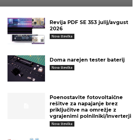
Revija PDF SE 353 julij/avgust
2026
Nova številka
Doma narejen tester baterij
Nova številka
Poenostavite fotovoltaične
rešitve za napajanje brez
priključitve na omrežje z
vgrajenimi polnilniki/inverterji
Nova številka