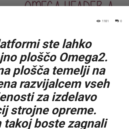
1181
0
atformi ste lahko
ojno ploščo Omega2.
a plošča temelji na
ena razvijalcem vseh
enosti za izdelavo
ij strojne opreme.
 takoj boste zagnali