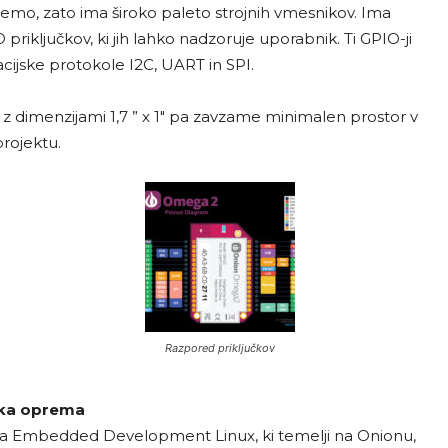
premo, zato ima široko paleto strojnih vmesnikov. Ima
riključkov, ki jih lahko nadzoruje uporabnik. Ti GPIO-ji
cijske protokole I2C, UART in SPI.
, z dimenzijami 1,7 ” x 1″ pa zavzame minimalen prostor v
rojektu.
Razpored priključkov
ka oprema
ma Embedded Development Linux, ki temelji na Onionu,