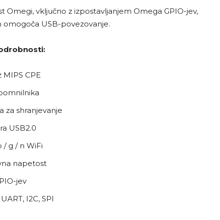
t Omegi, vključno z izpostavljanjem Omega GPIO-jev,
n omogoča USB-povezovanje.
odrobnosti:
 MIPS CPE
pomnilnika
a za shranjevanje
ra USB2.0
/ g / n WiFi
vna napetost
PIO-jev
UART, I2C, SPI