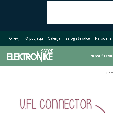
O reviji
O podjetju
Galerija
Za oglaševalce
Naročnina
NOVA ŠTEVI
Dom