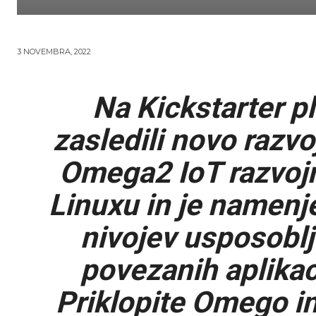
3 NOVEMBRA, 2022
Na Kickstarter pl
zasledili novo razv
Omega2 IoT razvojn
Linuxu in je namenj
nivojev usposoblj
povezanih aplikac
Priklopite Omego in