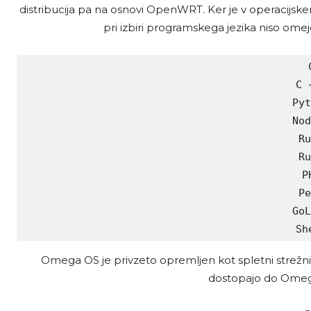
distribucija pa na osnovi OpenWRT. Ker je v operacijsk
pri izbiri programskega jezika niso omeje
C
C +
Pyt
Nod
Ru
Ru
PH
Pe
GoL
Sh
Omega OS je privzeto opremljen kot spletni strežn
dostopajo do Omege