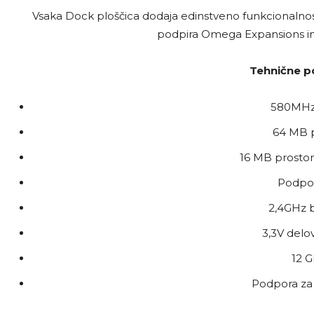
Vsaka Dock ploščica dodaja edinstveno funkcionalnos
podpira Omega Expansions i
Tehnične p
580MHz
64 MB 
16 MB prostor
Podpo
2,4GHz b 
3,3V delo
12 G
Podpora za 