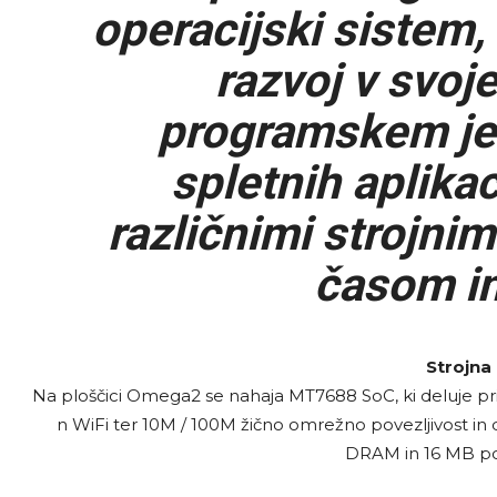
operacijski sistem,
razvoj v svoj
programskem jez
spletnih aplikac
različnimi strojnim
časom in
Strojna
Na ploščici Omega2 se nahaja MT7688 SoC, ki deluje pri
n WiFi ter 10M / 100M žično omrežno povezljivost i
DRAM in 16 MB pom