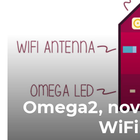
Omega2, nova
WiFi