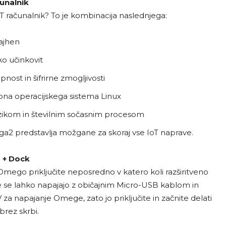
unalnik
računalnik? To je kombinacija naslednjega:
ajhen
ko učinkovit
ost in šifrirne zmogljivosti
zagona operacijskega sistema Linux
zikom in številnim sočasnim procesom
ga2 predstavlja možgane za skoraj vse IoT naprave.
+ Dock
Omego priključite neposredno v katero koli razširitveno
ce se lahko napajajo z običajnim Micro-USB kablom in
za napajanje Omege, zato jo priključite in začnite delati
rez skrbi.