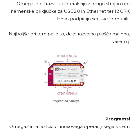
Omega je bil razvit za interakcijo z drugo strojno o
namenske priključke za USB2.0 in Ethernet ter 12 GPIO p
lahko podpirajo serijske komunika
Najboljše pri tem pa je to, da je razvojna plošča majhna
vašem p
Pogled na Omega
Programs
Omega2 ima različico Linuxovega operacijskega siste