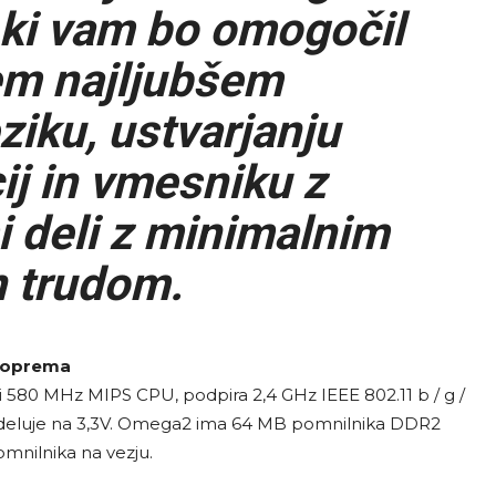
 ki vam bo omogočil
em najljubšem
iku, ustvarjanju
ij in vmesniku z
i deli z minimalnim
 trudom.
 oprema
 580 MHz MIPS CPU, podpira 2,4 GHz IEEE 802.11 b / g /
n deluje na 3,3V. Omega2 ima 64 MB pomnilnika DDR2
nilnika na vezju.