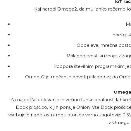
IoT rač
Kaj naredi Omega2, da mu lahko rečemo IoT 
M
Energijs
Obdelava, mrežna dostopn
Prilagodljivost, ki izhaja iz 
Podpora številnim programskim je
Omega2 je močan in dovolj prilagodljiv, da Ome
Omega 
Za najboljše delovanje in večino funkcionalnosti lahko 
Dock ploščico, ki jih ponuja Onion. Vse Dock plošči
vsebujejo napetostni regulator, da varno zagotovijo 3,3V 
z Omego b