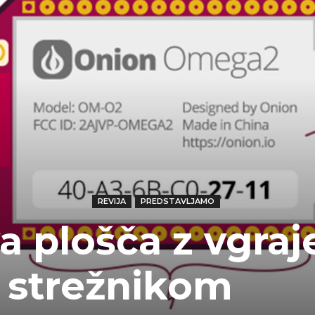
REVIJA
PREDSTAVLJAMO
 plošča z vgra
 strežnikom