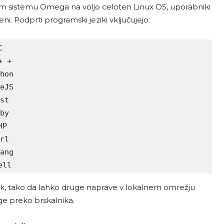
em sistemu Omega na voljo celoten Linux OS, uporabniki
ni. Podprti programski jeziki vključujejo:


 +

hon

eJS

st

by

P

rl

ang

ell
ik, tako da lahko druge naprave v lokalnem omrežju
 preko brskalnika.