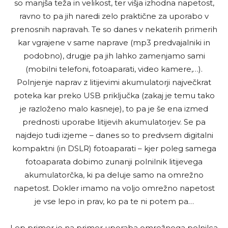
so manjša teža in velikost, ter višja izhodna napetost,
ravno to pa jih naredi zelo praktič­ne za uporabo v
prenosnih napravah. Te so danes v nekaterih primerih
kar vgrajene v same naprave (mp3 predvajalniki in
podobno), drugje pa jih lahko zamenjamo sami
(mobilni telefoni, fotoaparati, video kamere,…).
Polnjenje naprav z litijevimi akumulatorji največ­krat
poteka kar preko USB priključ­ka (zakaj je temu tako
je razloženo malo kasneje), to pa je še ena izmed
prednosti uporabe litijevih akumulatorjev. Se pa
najdejo tudi izjeme – danes so to predvsem digitalni
kompaktni (in DSLR) fotoaparati – kjer poleg samega
fotoaparata dobimo zunanji polnilnik litijevega
akumulatorčka, ki pa deluje samo na omrežno
napetost. Dokler imamo na voljo omrežno napetost
je vse lepo in prav, ko pa te ni potem pa…
Lep primer je na primer uporaba omrežnega polnilca