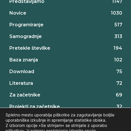
Predstavljamo
1147
Novice
1030
Programiranje
517
Samogradnje
313
Pretekle številke
194
Baza znanja
102
Download
75
Literatura
72
Za začetnike
69
Projekti za začetnike
32
Spletno mesto uporablja piškotke za zagotavljanje boljše
uporabniške izkušnje in spremljanje statistike obiska.
Z izborom opcije »Se strinjam« se strinjate z uporabo
piškotkov. V primeru nestrinjanja izberite opcijo