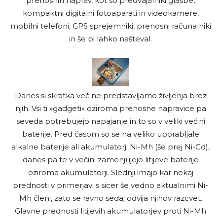
prenosnih naprav, kot so predvajalniki glasbe,
kompaktni digitalni fotoaparati in videokamere,
mobilni telefoni, GPS sprejemniki, prenosni računalniki
in še bi lahko našteval.
Danes si skratka več ne predstavljamo življenja brez
njih. Vsi ti »gadgeti« oziroma prenosne napravice pa
seveda potrebujejo napajanje in to so v veliki večini
baterije.
Pred časom so se na veliko uporabljale
alkalne baterije ali akumulatorji Ni-Mh (še prej Ni-Cd),
danes pa te v
večini zamenjujejo litijeve baterije
oziroma akumulatorji. Slednji imajo kar nekaj
prednosti v primerjavi s sicer še vedno aktualnimi Ni-
Mh členi, zato se ravno sedaj odvija njihov razcvet.
Glavne prednosti litijevih akumulatorjev proti Ni-Mh