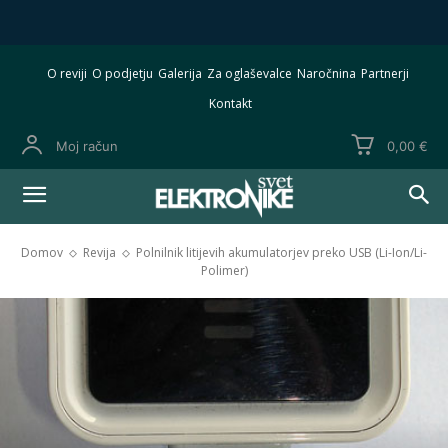
O reviji
O podjetju
Galerija
Za oglaševalce
Naročnina
Partnerji
Kontakt
Moj račun
0,00 €
Domov
Revija
Polnilnik litijevih akumulatorjev preko USB (Li-Ion/Li-
Polimer)