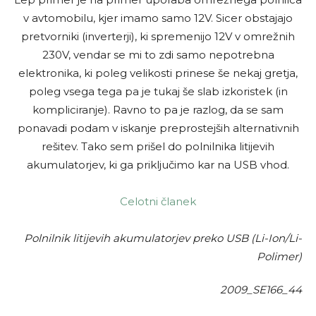
v avtomobilu, kjer imamo samo 12V. Sicer obstajajo
pretvorniki (inverterji), ki spremenijo 12V v omrežnih
230V, vendar se mi to zdi samo nepotrebna
elektronika, ki poleg velikosti prinese še nekaj gretja,
poleg vsega tega pa je tukaj še slab izkoristek (in
kompliciranje). Ravno to pa je razlog, da se sam
ponavadi podam v iskanje preprostejših alternativnih
rešitev. Tako sem prišel do polnilnika litijevih
akumulatorjev, ki ga priključimo kar na USB vhod.
Celotni članek
Polnilnik litijevih akumulatorjev preko USB (Li-Ion/Li-
Polimer)
2009_SE166_44