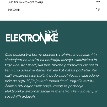
8-bitni mikrokontrolerji
22
senzorji
18
Cilje poslanstva bomo dosegli s stalnimi inovacijami in
sledenjem novostim na področju razvoja, založništva in
trgovine. Kot medijska hiša tipično pridobimo vzorce in
tehnično dokumentacijo hitreje kot ostala podjetja. Ker
naši proizvodi niso tipični, bodo zapolnjevali nezasedene
niše na trgu, ki jih je konkurenca še ni utegnila razviti.
Želimo biti najpomembnejši medij za področje
elektronike, avtomatizacije in mehatronike v Sloveniji in
sosednjih državah.