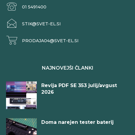
01 5491400
STIK@SVET-EL.SI
PRODAJA04@SVET-EL.SI
NAJNOVEJŠI ČLANKI
Revija PDF SE 353 julij/avgust
2026
Doma narejen tester baterij