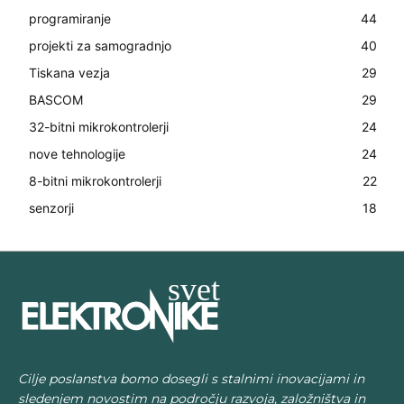
programiranje
44
projekti za samogradnjo
40
Tiskana vezja
29
BASCOM
29
32-bitni mikrokontrolerji
24
nove tehnologije
24
8-bitni mikrokontrolerji
22
senzorji
18
Cilje poslanstva bomo dosegli s stalnimi inovacijami in
sledenjem novostim na področju razvoja, založništva in