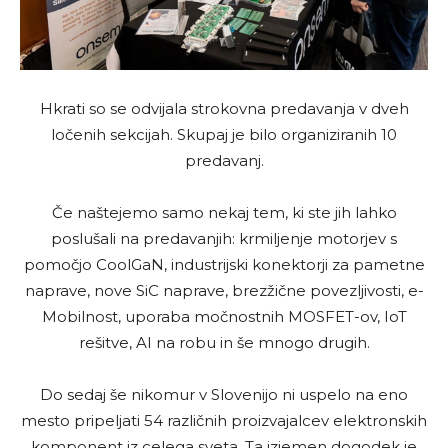
Hkrati so se odvijala strokovna predavanja v dveh
ločenih sekcijah. Skupaj je bilo organiziranih 10
predavanj.
Če naštejemo samo nekaj tem, ki ste jih lahko
poslušali na predavanjih: krmiljenje motorjev s
pomočjo CoolGaN, industrijski konektorji za pametne
naprave, nove SiC naprave, brezžične povezljivosti, e-
Mobilnost, uporaba močnostnih MOSFET-ov, IoT
rešitve, AI na robu in še mnogo drugih.
Do sedaj še nikomur v Slovenijo ni uspelo na eno
mesto pripeljati 54 različnih proizvajalcev elektronskih
komponent iz celega sveta. Ta izjemen dogodek je