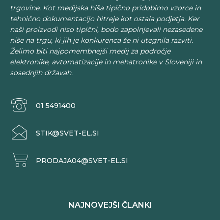
trgovine. Kot medijska hiša tipično pridobimo vzorce in
tehnično dokumentacijo hitreje kot ostala podjetja. Ker
naši proizvodi niso tipični, bodo zapolnjevali nezasedene
niše na trgu, ki jih je konkurenca še ni utegnila razviti.
Želimo biti najpomembnejši medij za področje
elektronike, avtomatizacije in mehatronike v Sloveniji in
sosednjih državah.
01 5491400
STIK@SVET-EL.SI
PRODAJA04@SVET-EL.SI
NAJNOVEJŠI ČLANKI