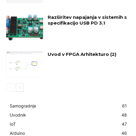
Razširitev napajanja v sistemih s
specifikacijo USB PD 3.1
Uvod v FPGA Arhitekturo (2)
Samogradnje
61
Uvodnik
48
IoT
47
Arduino
46