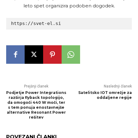
leto spet organizira podoben dogodek.
https://svet-el.si
Prejšnji članek
Naslednji članek
Podjetje Power Integrations
Satelitsko IOT omrežje za
razširja flyback topologijo,
oddaljene regije
da omogoči 440 W moči, ter
s tem ponuja enostavnejše
alternative Resonant Power
rešitev
POVEZANI ČLANKI