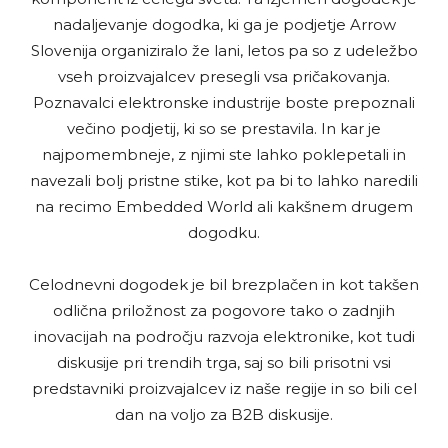
nadaljevanje dogodka, ki ga je podjetje Arrow
Slovenija organiziralo že lani, letos pa so z udeležbo
vseh proizvajalcev presegli vsa pričakovanja.
Poznavalci elektronske industrije boste prepoznali
večino podjetij, ki so se prestavila. In kar je
najpomembneje, z njimi ste lahko poklepetali in
navezali bolj pristne stike, kot pa bi to lahko naredili
na recimo Embedded World ali kakšnem drugem
dogodku.
Celodnevni dogodek je bil brezplačen in kot takšen
odlična priložnost za pogovore tako o zadnjih
inovacijah na področju razvoja elektronike, kot tudi
diskusije pri trendih trga, saj so bili prisotni vsi
predstavniki proizvajalcev iz naše regije in so bili cel
dan na voljo za B2B diskusije.