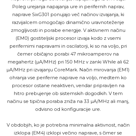
Poleg urejanja napajanja ure in perifernih naprav,
naprave SixG301 ponujajo več načinov izvajanja, ki
razvijalcem omogočajo dinamično uravnoteženje
zmogljivosti in porabe energije. V aktivnem načinu
(EM0) gostiteljski procesor izvaja kodo z vsemi
perifernimi napravami in oscilatorji, ki so na voljo, pri
čemer običajno porabi 47 mikroamperov na
megahertz (µA/MHz) pri 150 MHz v zanki While ali 62
µA/MHz pri izvajanju CoreMark. Način mirovanja (EM1)
ohranja vse periferne naprave na voljo, medtem ko
procesor ostane neaktiven, vendar pripravljen na
hitro prebujenje ob sistemskih dogodkih. V tem
načinu se tipična poraba zniža na 33 µA/MHz ali manj,
odvisno od konfiguracije ure.
V obdobjih, ko je potrebna minimalna aktivnost, način
izklopa (EM4) izklopi večino naprave, s čimer se