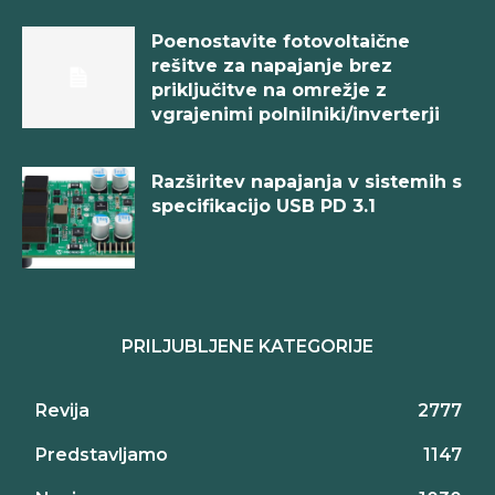
Poenostavite fotovoltaične
rešitve za napajanje brez
priključitve na omrežje z
vgrajenimi polnilniki/inverterji
Razširitev napajanja v sistemih s
specifikacijo USB PD 3.1
PRILJUBLJENE KATEGORIJE
Revija
2777
Predstavljamo
1147