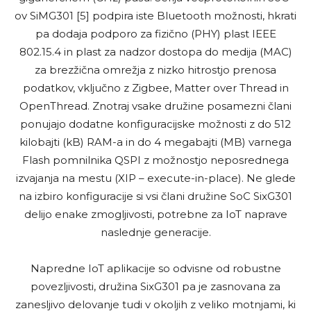
ov SiMG301 [5] podpira iste Bluetooth možnosti, hkrati
pa dodaja podporo za fizično (PHY) plast IEEE
802.15.4 in plast za nadzor dostopa do medija (MAC)
za brezžična omrežja z nizko hitrostjo prenosa
podatkov, vključno z Zigbee, Matter over Thread in
OpenThread. Znotraj vsake družine posamezni člani
ponujajo dodatne konfiguracijske možnosti z do 512
kilobajti (kB) RAM-a in do 4 megabajti (MB) varnega
Flash pomnilnika QSPI z možnostjo neposrednega
izvajanja na mestu (XIP – execute-in-place). Ne glede
na izbiro konfiguracije si vsi člani družine SoC SixG301
delijo enake zmogljivosti, potrebne za IoT naprave
naslednje generacije.
Napredne IoT aplikacije so odvisne od robustne
povezljivosti, družina SixG301 pa je zasnovana za
zanesljivo delovanje tudi v okoljih z veliko motnjami, ki