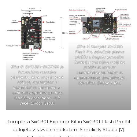
Slika 7: Komplet SixG301
Flash Pro združuje glavno
ploščo z bogato ponudbo
funkcij s vstavljivo radijsko
Slika 6: SIXG301-EK2719A je
ploščo in vrati za
kompaktna razvojna
razhroščevanje napak in
platforma, ki se napaja prek
karakterizacijo zmogljivosti.
USB-ja, opremljena s
(Vir slike: Silicon Labs)
konektorji in vgrajenim J-
Link debuggerjem za hitro
izdelavo prototipov. (Vir
slike: Silicon Labs)
Kompleta SixG301 Explorer Kit in SixG301 Flash Pro Kit
delujeta z razvojnim okoljem Simplicity Studio [7]