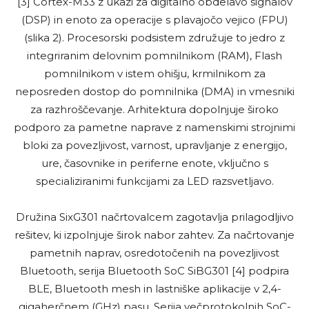
[3] Cortex-M33 z ukazi za digitalno obdelavo signalov
(DSP) in enoto za operacije s plavajočo vejico (FPU)
(slika 2). Procesorski podsistem združuje to jedro z
integriranim delovnim pomnilnikom (RAM), Flash
pomnilnikom v istem ohišju, krmilnikom za
neposreden dostop do pomnilnika (DMA) in vmesniki
za razhroščevanje. Arhitektura dopolnjuje široko
podporo za pametne naprave z namenskimi strojnimi
bloki za povezljivost, varnost, upravljanje z energijo,
ure, časovnike in periferne enote, vključno s
specializiranimi funkcijami za LED razsvetljavo.
Družina SixG301 načrtovalcem zagotavlja prilagodljivo
rešitev, ki izpolnjuje širok nabor zahtev. Za načrtovanje
pametnih naprav, osredotočenih na povezljivost
Bluetooth, serija Bluetooth SoC SiBG301 [4] podpira
BLE, Bluetooth mesh in lastniške aplikacije v 2,4-
gigaherčnem (GHz) pasu. Serija večprotokolnih SoC-