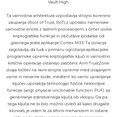
Vault High.
Ta varnostna arhitektura vzpostavlja strojno korenino
zaupanja (Root of Trust, RoT) z uporabo namenske
varnostne enote z lastnim procesorjem, s čimer izolira
kriptografske funkcije in občutljive podatke od
glavnega jedra aplikacije Cortex-M33. Ta izolacija
zagotavlja, da tudi v primeru ogrožanja aplikacijske
programske opreme kriptografski ključi in varnostno
kritične operacije ostanejo zaščiteni. Arm TrustZone
izvaja ločitev na ravni strojne opreme med izvajanjem
varne in nevarne kode, medtem ko varno upravljanje
ključev uporablja tehnologijo fizične neklonljive
funkcije (angl. physical unclonable function: PUF) za
generiranje edinstvenega ključa ob vklopu. Da pa
tega ključa ne bi bilo možno izvleči ali kako drugače
klonirati, je viden le za šifrirni mehanizem in ostane