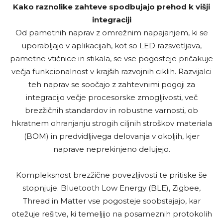
Kako raznolike zahteve spodbujajo prehod k višji
integraciji
Od pametnih naprav z omrežnim napajanjem, ki se
uporabljajo v aplikacijah, kot so LED razsvetljava,
pametne vtičnice in stikala, se vse pogosteje pričakuje
večja funkcionalnost v krajših razvojnih ciklih. Razvijalci
teh naprav se soočajo z zahtevnimi pogoji za
integracijo večje procesorske zmogljivosti, več
brezžičnih standardov in robustne varnosti, ob
hkratnem ohranjanju strogih ciljnih stroškov materiala
(BOM) in predvidljivega delovanja v okoljih, kjer
naprave neprekinjeno delujejo.
Kompleksnost brezžične povezljivosti te pritiske še
stopnjuje. Bluetooth Low Energy (BLE), Zigbee,
Thread in Matter vse pogosteje soobstajajo, kar
otežuje rešitve, ki temeljijo na posameznih protokolih