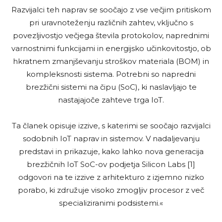
Razvijalci teh naprav se soočajo z vse večjim pritiskom
pri uravnoteženju različnih zahtev, vključno s
povezljivostjo večjega števila protokolov, naprednimi
varnostnimi funkcijami in energijsko učinkovitostjo, ob
hkratnem zmanjševanju stroškov materiala (BOM) in
kompleksnosti sistema. Potrebni so napredni
brezžični sistemi na čipu (SoC), ki naslavljajo te
nastajajoče zahteve trga IoT.
Ta članek opisuje izzive, s katerimi se soočajo razvijalci
sodobnih IoT naprav in sistemov. V nadaljevanju
predstavi in prikazuje, kako lahko nova generacija
brezžičnih IoT SoC-ov podjetja Silicon Labs [1]
odgovori na te izzive z arhitekturo z izjemno nizko
porabo, ki združuje visoko zmogljiv procesor z več
specializiranimi podsistemi.«