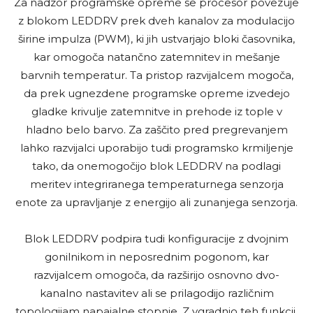
Za nadzor programske opreme se procesor povezuje
z blokom LEDDRV prek dveh kanalov za modulacijo
širine impulza (PWM), ki jih ustvarjajo bloki časovnika,
kar omogoča natančno zatemnitev in mešanje
barvnih temperatur. Ta pristop razvijalcem mogoča,
da prek ugnezdene programske opreme izvedejo
gladke krivulje zatemnitve in prehode iz tople v
hladno belo barvo. Za zaščito pred pregrevanjem
lahko razvijalci uporabijo tudi programsko krmiljenje
tako, da onemogočijo blok LEDDRV na podlagi
meritev integriranega temperaturnega senzorja
enote za upravljanje z energijo ali zunanjega senzorja.
Blok LEDDRV podpira tudi konfiguracije z dvojnim
gonilnikom in neposrednim pogonom, kar
razvijalcem omogoča, da razširijo osnovno dvo-
kanalno nastavitev ali se prilagodijo različnim
topologijam napajalne stopnje. Z vgradnjo teh funkcij,