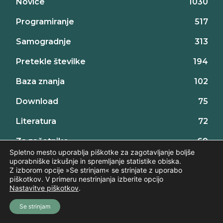
Novice
1030
Programiranje
517
Samogradnje
313
Pretekle številke
194
Baza znanja
102
Download
75
Literatura
72
Za začetnike
69
Spletno mesto uporablja piškotke za zagotavljanje boljše
Projekti za začetnike
32
uporabniške izkušnje in spremljanje statistike obiska.
Z izborom opcije »Se strinjam« se strinjate z uporabo
piškotkov. V primeru nestrinjanja izberite opcijo
Nastavitve piškotkov
.
Se strinjam
©2026 AX elektronika d.o.o., vse pravice pridržane. | web:
Intinet