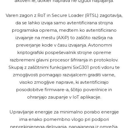
aktiven le, dokler naprava ne izgubi napajanja.
Varen zagon z RoT in Secure Loader (RTSL) zagotavlja,
da se lahko izvaja samo avtentificirana strojna
programska oprema, medtem ko avtentificirano
izvajanje na mestu (AXiP) to zaščito razširja na
preverjanje kode v času izvajanja. Avtonomni
kriptografski pospeševalnik strojne opreme
razbremeni glavni procesor šifriranja in protokolov.
Skupaj z zaščitnimi funkcijami SixG301 proti vdoru te
zmogljivosti pomagajo razvijalcem graditi varne,
visoko zmogljive naprave, ki avtentificirajo
posodobitve firmware-a, ščitijo poverilnice in
ohranjajo zaupanje v IoT aplikacije.
Upravljanje energije za minimalno porabo energije
ima enako pomembno vlogo pri podpori
neprekinjenega delovanja, napajanega iz omrežja.