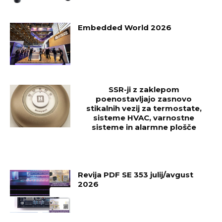
Embedded World 2026
SSR-ji z zaklepom
poenostavljajo zasnovo
stikalnih vezij za termostate,
sisteme HVAC, varnostne
sisteme in alarmne plošče
Revija PDF SE 353 julij/avgust
2026