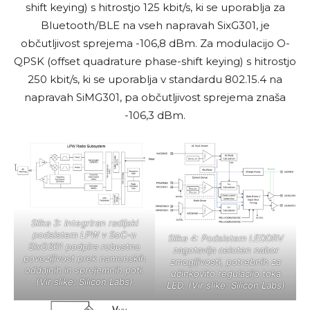
shift keying) s hitrostjo 125 kbit/s, ki se uporablja za
Bluetooth/BLE na vseh napravah SixG301, je
občutljivost sprejema -106,8 dBm. Za modulacijo O-
QPSK (offset quadrature phase-shift keying) s hitrostjo
250 kbit/s, ki se uporablja v standardu 802.15.4 na
napravah SiMG301, pa občutljivost sprejema znaša
-106,3 dBm.
Slika 3: Integriran radijski
podsistem LPW v SoC-u
Slika 4: Podsistem LEDDRV
SixG301 podpira robustno
zagotavlja celoten nabor
povezljivost prek namenskih
zmogljivosti, potrebnih za
oddajnih in sprejemnih poti.
učinkovito regulacijo toka
(Vir slike: Silicon Labs)
LED. (Vir slike: Silicon Labs)