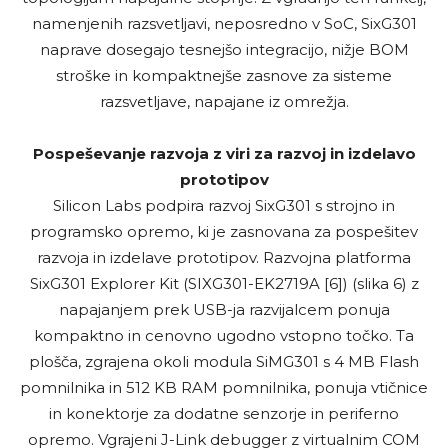
namenjenih razsvetljavi, neposredno v SoC, SixG301
naprave dosegajo tesnejšo integracijo, nižje BOM
stroške in kompaktnejše zasnove za sisteme
razsvetljave, napajane iz omrežja.
Pospeševanje razvoja z viri za razvoj in izdelavo
prototipov
Silicon Labs podpira razvoj SixG301 s strojno in
programsko opremo, ki je zasnovana za pospešitev
razvoja in izdelave prototipov. Razvojna platforma
SixG301 Explorer Kit (SIXG301-EK2719A [6]) (slika 6) z
napajanjem prek USB-ja razvijalcem ponuja
kompaktno in cenovno ugodno vstopno točko. Ta
plošča, zgrajena okoli modula SiMG301 s 4 MB Flash
pomnilnika in 512 KB RAM pomnilnika, ponuja vtičnice
in konektorje za dodatne senzorje in periferno
opremo. Vgrajeni J-Link debugger z virtualnim COM