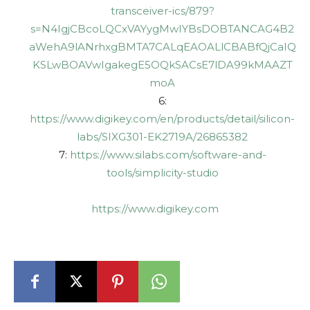
transceiver-ics/879?
s=N4IgjCBcoLQCxVAYygMwIYBsDOBTANCAG4B2
aWehA9lANrhxgBMTA7CALqEAOALlCBABfQjCaIQ
KSLwBOAVwIgakegE5OQkSACsE7lDA99kMAAZT
moA
6:
https://www.digikey.com/en/products/detail/silicon-
labs/SIXG301-EK2719A/26865382
7:
https://www.silabs.com/software-and-
tools/simplicity-studio
https://www.digikey.com