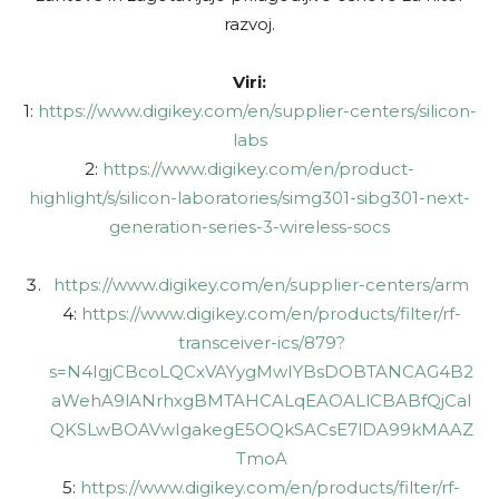
razvoj.
Viri:
1:
https://www.digikey.com/en/supplier-centers/silicon-
labs
2:
https://www.digikey.com/en/product-
highlight/s/silicon-laboratories/simg301-sibg301-next-
generation-series-3-wireless-socs
https://www.digikey.com/en/supplier-centers/arm
4:
https://www.digikey.com/en/products/filter/rf-
transceiver-ics/879?
s=N4IgjCBcoLQCxVAYygMwIYBsDOBTANCAG4B2
aWehA9lANrhxgBMTAHCALqEAOALlCBABfQjCaI
QKSLwBOAVwIgakegE5OQkSACsE7lDA99kMAAZ
TmoA
5:
https://www.digikey.com/en/products/filter/rf-