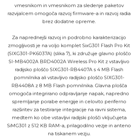
vmesnikom in vmesnikom za sledenje paketov
razvijalcem omogoča razvoj firmware-a in razvoj radia
brez dodatne opreme.
Za naprednejši razvoj in podrobno karakterizacijo
zmogljivosti je na voljo komplet SixG301 Flash Pro Kit
(SIXG301-PK6037A) (slika 7), ki združuje glavno ploščo
SI-MB4002A BRD4002A Wireless Pro Kit z vstavljivo
radijsko ploščo SIXG301-RB4407A s 4 MB Flash
pomnilnika ali vstavljivo radijsko ploščo SIXG301-
RB4408A z 8 MB Flash pomnilnika. Glavna plošča
omogoča integrirano odpravljanje napak, napredno
spremljanje porabe energije in celovito periferno
razširitev za testiranje integracije na ravni sistema,
medtem ko obe vstavljivi radijski plošči vključujeta
SiMG301 z 512 KB RAM-a, prilagodilno vezje in anteno
na tiskanem vezju.