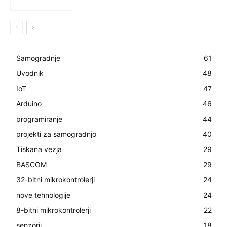
Samogradnje
61
Uvodnik
48
IoT
47
Arduino
46
programiranje
44
projekti za samogradnjo
40
Tiskana vezja
29
BASCOM
29
32-bitni mikrokontrolerji
24
nove tehnologije
24
8-bitni mikrokontrolerji
22
senzorji
18