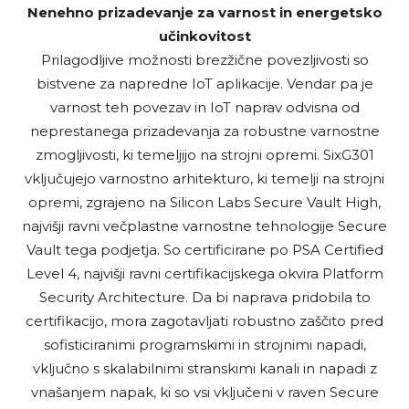
Nenehno prizadevanje za varnost in energetsko
učinkovitost
Prilagodljive možnosti brezžične povezljivosti so
bistvene za napredne IoT aplikacije. Vendar pa je
varnost teh povezav in IoT naprav odvisna od
neprestanega prizadevanja za robustne varnostne
zmogljivosti, ki temeljijo na strojni opremi. SixG301
vključujejo varnostno arhitekturo, ki temelji na strojni
opremi, zgrajeno na Silicon Labs Secure Vault High,
najvišji ravni večplastne varnostne tehnologije Secure
Vault tega podjetja. So certificirane po PSA Certified
Level 4, najvišji ravni certifikacijskega okvira Platform
Security Architecture. Da bi naprava pridobila to
certifikacijo, mora zagotavljati robustno zaščito pred
sofisticiranimi programskimi in strojnimi napadi,
vključno s skalabilnimi stranskimi kanali in napadi z
vnašanjem napak, ki so vsi vključeni v raven Secure