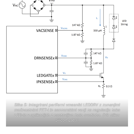
Slika 5: Integrirani periferni vmesniki LEDDRV z zunanjimi
močnostnimi FET-i in senzorskimi vezji za regulacijo toka
LED-ic v aplikacijah z nastavljivo belo svetlobo. (Vir slike:
Silicon Labs)