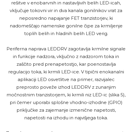
rešitve v enobarvnih in nastavljivih belih LED-icah,
vključuje tokovni vir in dva kanala gonilnikov vrat za
neposredno napajanje FET tranzistorjev, ki
nadomeščajo namenske gonilne čipe za krmiljenje
toplih belih in hladnih belih LED verig.
Periferna naprava LEDDRV zagotavlja krmilne signale
in funkcije nadzora, vključno z nadzorom toka in
zaščito pred prenapetostjo, kar poenostavlja
regulacijo toka, ki krmili LED-ice. V tipični enokanalni
aplikaciji LED osvetlitve na primer, razvijalec
preprosto poveže izhod LEDDRV z zunanjim
močnostnim tranzistorjem, ki krmili niz LED-ic (slika 5),
pri čemer uporabi splošne vhodno-izhodne (GPIO)
priključke za zajemanje izmenične napetosti,
napetosti na izhodu in najvišjega toka.