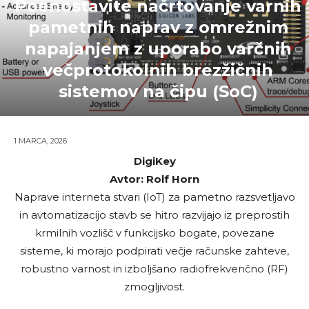
Poenostavite načrtovanje varnih
pametnih naprav z omrežnim
napajanjem z uporabo varčnih
večprotokolnih brezžičnih
sistemov na čipu (SoC)
1 MARCA, 2026
DigiKey
Avtor: Rolf Horn
Naprave interneta stvari (IoT) za pametno razsvetljavo
in avtomatizacijo stavb se hitro razvijajo iz preprostih
krmilnih vozlišč v funkcijsko bogate, povezane
sisteme, ki morajo podpirati večje računske zahteve,
robustno varnost in izboljšano radiofrekvenčno (RF)
zmogljivost.