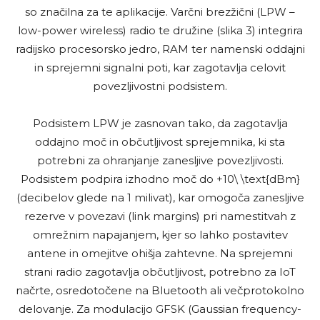
so značilna za te aplikacije. Varčni brezžični (LPW –
low-power wireless) radio te družine (slika 3) integrira
radijsko procesorsko jedro, RAM ter namenski oddajni
in sprejemni signalni poti, kar zagotavlja celovit
povezljivostni podsistem.
Podsistem LPW je zasnovan tako, da zagotavlja
oddajno moč in občutljivost sprejemnika, ki sta
potrebni za ohranjanje zanesljive povezljivosti.
Podsistem podpira izhodno moč do +10\ \text{dBm}
(decibelov glede na 1 milivat), kar omogoča zanesljive
rezerve v povezavi (link margins) pri namestitvah z
omrežnim napajanjem, kjer so lahko postavitev
antene in omejitve ohišja zahtevne. Na sprejemni
strani radio zagotavlja občutljivost, potrebno za IoT
načrte, osredotočene na Bluetooth ali večprotokolno
delovanje. Za modulacijo GFSK (Gaussian frequency-