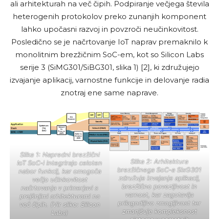
ali arhitekturah na več čipih. Podpiranje večjega števila
heterogenih protokolov preko zunanjih komponent
lahko upočasni razvoj in povzroči neučinkovitost.
Posledično se je načrtovanje IoT naprav premaknilo k
monolitnim brezžičnim SoC-em, kot so Silicon Labs
serije 3 (SiMG301/SiBG301, slika 1) [2], ki združujejo
izvajanje aplikacij, varnostne funkcije in delovanje radia
znotraj ene same naprave.
Slika 1: Napredni brezžični
Slika 2: Arhitektura
IoT SoC-i integrirajo celoten
brezžičnega SoC-a SixG301
nabor funkcij, kar omogoča
združuje izvajanje aplikacij,
večjo učinkovitost
brezžično povezljivost in
načrtovanja v primerjavi s
varnost, kar zagotavlja
prejšnjimi arhitekturami na
prilagodljivo zmogljivost ter
več čipih. (Vir slike: Silicon
zmanjšuje kompleksnost
Labs)