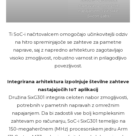
sistema v pametnih
napravah z omrežnim
napajanjem. (Vir slike:
Silicon Labs)
Ti SoC-i načrtovalcem omogočajo učinkovitejši odziv
na hitro spreminjajoče se zahteve za pametne
naprave, saj z napredno arhitekturo zagotavljajo
visoko zmogljivost, robustno varnost in prilagodljivo
povezljivost.
Integrirana arhitektura izpolnjuje številne zahteve
nastajajočih IoT aplikacij
Družina SixG301 integrira celoten nabor zmogljivosti,
potrebnih v pametnih napravah z omrežnim
napajanjem. Da bi zadostili vse bolj kompleksnim
zahtevam po računanju, SoC-i SixG301 temeljijo na
150-megaherčnem (MHz) procesorskem jedru Arm