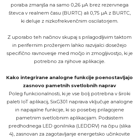
poraba zmanjša na samo 0,26 µA brez rezervnega
števca v realnem času (BURTC) ali 0,75 µA z BURTC,
ki deluje z nizkofrekvenčnim oscilatorjem.
Z uporabo teh načinov skupaj s prilagodljivim taktom
in perifernim proženjem lahko razvijalci dosežejo
specifično ravnovesje med močjo in zmogljivostjo, ki je
potrebno za njihove aplikacije.
Kako integrirane analogne funkcije poenostavljajo
zasnovo pametnih svetlobnih naprav
Poleg funkcionalnosti, ki je vse bolj potrebna v široki
paleti IoT aplikacij, SixG301 naprava vključuje analogne
in napajalne funkcije, ki so posebej prilagojene
pametnim svetlobnim aplikacijam. Podsistem
predhodnega LED gonilnika (LEDDRV) na čipu (slika
4), zasnovan za zagotavljanje energetsko učinkovite