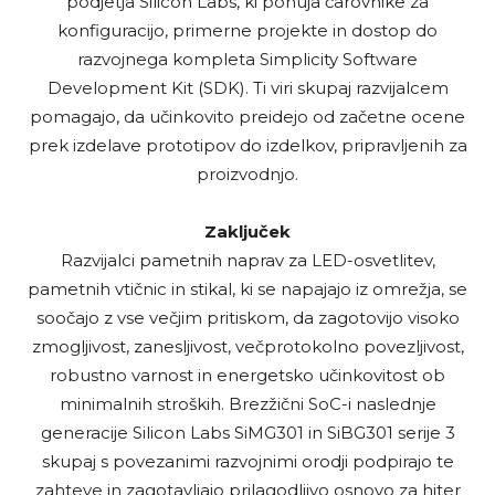
podjetja Silicon Labs, ki ponuja čarovnike za
konfiguracijo, primerne projekte in dostop do
razvojnega kompleta Simplicity Software
Development Kit (SDK). Ti viri skupaj razvijalcem
pomagajo, da učinkovito preidejo od začetne ocene
prek izdelave prototipov do izdelkov, pripravljenih za
proizvodnjo.
Zaključek
Razvijalci pametnih naprav za LED-osvetlitev,
pametnih vtičnic in stikal, ki se napajajo iz omrežja, se
soočajo z vse večjim pritiskom, da zagotovijo visoko
zmogljivost, zanesljivost, večprotokolno povezljivost,
robustno varnost in energetsko učinkovitost ob
minimalnih stroških. Brezžični SoC-i naslednje
generacije Silicon Labs SiMG301 in SiBG301 serije 3
skupaj s povezanimi razvojnimi orodji podpirajo te
zahteve in zagotavljajo prilagodljivo osnovo za hiter