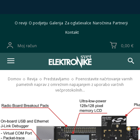
O reviji
O podjetju
Galerija
Za oglaševalce
Naročnina
Partnerji
Kontakt
Moj račun
0,00 €
Domov
Revija
Predstavljamo
Poenostavite načrtovanje varnih
pametnih naprav z omrežnim napajanjem z uporabo varčnih
večprotokolnih...