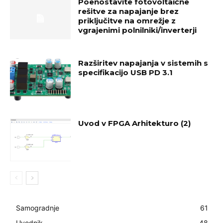
Poenostavite fotovoltaične
rešitve za napajanje brez
priključitve na omrežje z
vgrajenimi polnilniki/inverterji
Razširitev napajanja v sistemih s
specifikacijo USB PD 3.1
Uvod v FPGA Arhitekturo (2)
Samogradnje
61
Uvodnik
48