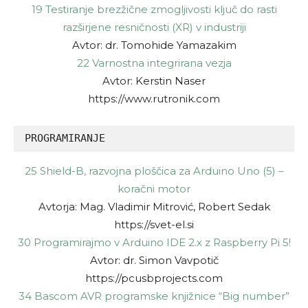
19 Testiranje brezžične zmogljivosti ključ do rasti
razširjene resničnosti (XR) v industriji
Avtor: dr. Tomohide Yamazakim
22 Varnostna integrirana vezja
Avtor: Kerstin Naser
https://www.rutronik.com
PROGRAMIRANJE
25 Shield-B, razvojna ploščica za Arduino Uno (5) –
koračni motor
Avtorja: Mag. Vladimir Mitrović, Robert Sedak
https://svet-el.si
30 Programirajmo v Arduino IDE 2.x z Raspberry Pi 5!
Avtor: dr. Simon Vavpotič
https://pcusbprojects.com
34 Bascom AVR programske knjižnice “Big number”