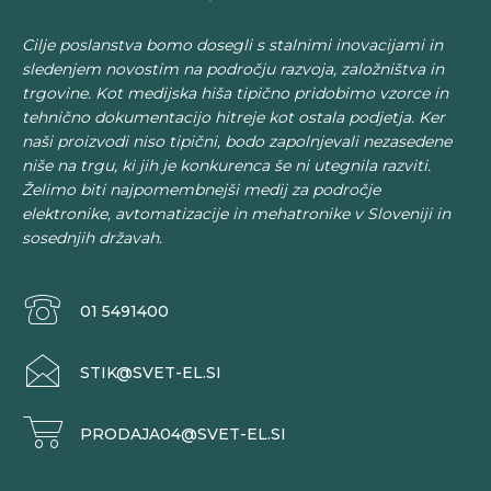
Cilje poslanstva bomo dosegli s stalnimi inovacijami in
sledenjem novostim na področju razvoja, založništva in
trgovine. Kot medijska hiša tipično pridobimo vzorce in
tehnično dokumentacijo hitreje kot ostala podjetja. Ker
naši proizvodi niso tipični, bodo zapolnjevali nezasedene
niše na trgu, ki jih je konkurenca še ni utegnila razviti.
Želimo biti najpomembnejši medij za področje
elektronike, avtomatizacije in mehatronike v Sloveniji in
sosednjih državah.
01 5491400
STIK@SVET-EL.SI
PRODAJA04@SVET-EL.SI