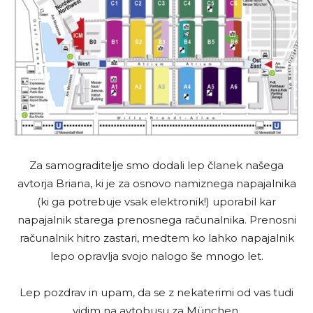
Za samograditelje smo dodali lep članek našega
avtorja Briana, ki je za osnovo namiznega napajalnika
(ki ga potrebuje vsak elektronik!) uporabil kar
napajalnik starega prenosnega računalnika. Prenosni
računalnik hitro zastari, medtem ko lahko napajalnik
lepo opravlja svojo nalogo še mnogo let.
Lep pozdrav in upam, da se z nekaterimi od vas tudi
vidim na avtobusu za München.