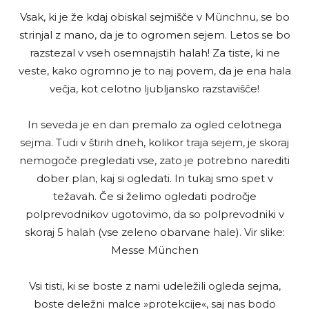
Vsak, ki je že kdaj obiskal sejmišče v Münchnu, se bo
strinjal z mano, da je to ogromen sejem. Letos se bo
razstezal v vseh osemnajstih halah! Za tiste, ki ne
veste, kako ogromno je to naj povem, da je ena hala
večja, kot celotno ljubljansko razstavišče!
In seveda je en dan premalo za ogled celotnega
sejma. Tudi v štirih dneh, kolikor traja sejem, je skoraj
nemogoče pregledati vse, zato je potrebno narediti
dober plan, kaj si ogledati. In tukaj smo spet v
težavah. Če si želimo ogledati področje
polprevodnikov ugotovimo, da so polprevodniki v
skoraj 5 halah (vse zeleno obarvane hale). Vir slike:
Messe München
Vsi tisti, ki se boste z nami udeležili ogleda sejma,
boste deležni malce »protekcije«, saj nas bodo