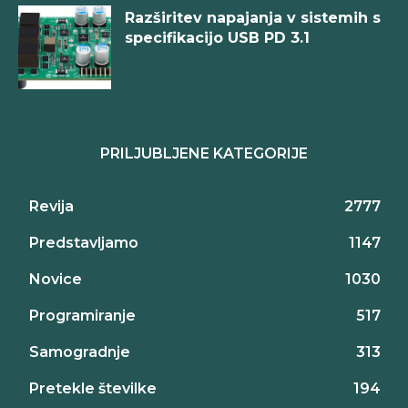
Razširitev napajanja v sistemih s
specifikacijo USB PD 3.1
PRILJUBLJENE KATEGORIJE
Revija
2777
Predstavljamo
1147
Novice
1030
Programiranje
517
Samogradnje
313
Pretekle številke
194