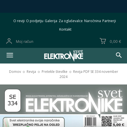
O reviji
O podjetju
Galerija
Za oglaševalce
Naročnina
Partnerji
Kontakt
Moj račun
0,00 €
Domov
Revija
Pretekle številke
Revija PDF SE 334 november
2024