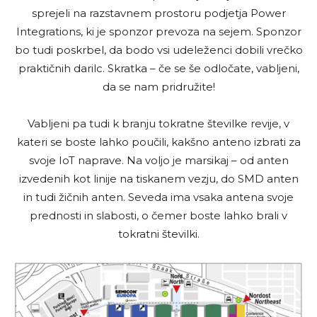
sprejeli na razstavnem prostoru podjetja Power
Integrations, ki je sponzor prevoza na sejem. Sponzor
bo tudi poskrbel, da bodo vsi udeleženci dobili vrečko
praktičnih darilc. Skratka – če se še odločate, vabljeni,
da se nam pridružite!
Vabljeni pa tudi k branju tokratne številke revije, v
kateri se boste lahko poučili, kakšno anteno izbrati za
svoje IoT naprave. Na voljo je marsikaj – od anten
izvedenih kot linije na tiskanem vezju, do SMD anten
in tudi žičnih anten. Seveda ima vsaka antena svoje
prednosti in slabosti, o čemer boste lahko brali v
tokratni številki.