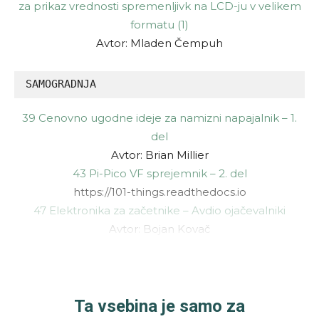
za prikaz vrednosti spremenljivk na LCD-ju v velikem
formatu (1)
Avtor: Mladen Čempuh
SAMOGRADNJA
39 Cenovno ugodne ideje za namizni napajalnik – 1.
del
Avtor: Brian Millier
43 Pi-Pico VF sprejemnik – 2. del
https://101-things.readthedocs.io
47 Elektronika za začetnike – Avdio ojačevalniki
Avtor: Bojan Kovač
Ta vsebina je samo za