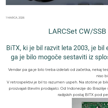
1 MARCA, 2026
LARCSet CW/SSB t
BiTX, ki je bil razvit leta 2003, je b
ga je bilo mogoče sestaviti iz spl
Vendar pa ga je bilo treba izdelati od začetka, nekaj te
niso bil
V retrospektivi je bil to razumen uspeh. Na stotine je bilo
proizvajali številni prodajalci. Od Indonezije do Brazilije
radijskih postaj BITX pod pe