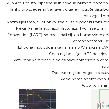
Pi in Arduino sta uspešnejša in novejša primera podobnih p
lahko proizvedemo transiver, ki ga je mogoče distribuir
lahko vgradimo
Razmišljali smo, ali bi lahko izdelali zelo poceni transiver
Nekaj, kar je lahko razumljivo, razširljivo in se z nj
Convention (LARC), smo si zadali cilj, da bomo vsem del
komponentami. Lastn
Izhodna moč oddajnika najmanj 5 W moči na CW 
Cena naj bo nižja od 30 dolarjev (
Razumna kombinacija površinsko nameščenih kompone
stro
Transiver naj bo mogoče sestavi
Popolnoma odprtokodni z v
Popolnoma ana