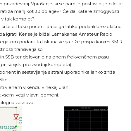
rizadevanj. Vprašanje, ki se nam je postavilo, je bilo: ali
ati za manj kot 30 dolarjev? Če da, katere zmogljivosti
 v tak komplet?
, ki bi bil tako poceni, da bi ga lahko podarili brezplačno.
im da igrati. Ker se je bližal Lamakanaa Amateur Radio
egatom podarili ta tiskana vezja z že prispajkanimi SMD
osti transiverja so:
in SSB ter delovanje na enem frekvenčnem pasu.
pri serijski proizvodnji kompleta).
nt in sestavljanja s strani uporabnika lahko zniža
ške.
ti v enem vikendu v nekaj urah.
semi vezji v javni domeni.
logna zasnova.