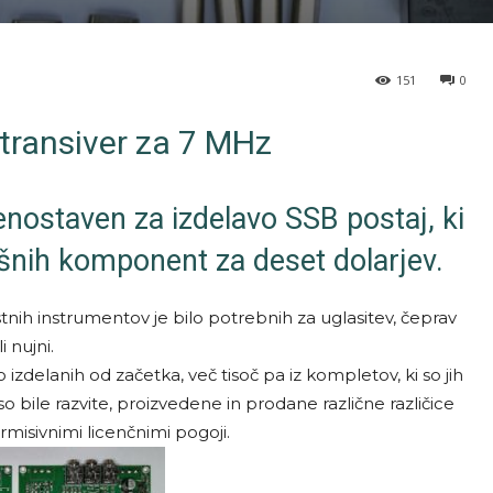
151
0
ransiver za 7 MHz
il enostaven za izdelavo SSB postaj, ki
ošnih komponent za deset dolarjev.
stnih instrumentov je bilo potrebnih za uglasitev, čeprav
i nujni.
 izdelanih od začetka, več tisoč pa iz kompletov, ki so jih
 so bile razvite, proizvedene in prodane različne različice
rmisivnimi licenčnimi pogoji.