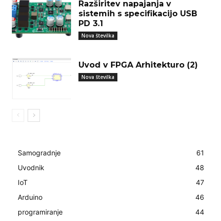
Razširitev napajanja v
sistemih s specifikacijo USB
PD 3.1
Nova številka
Uvod v FPGA Arhitekturo (2)
Nova številka
Samogradnje
61
Uvodnik
48
IoT
47
Arduino
46
programiranje
44