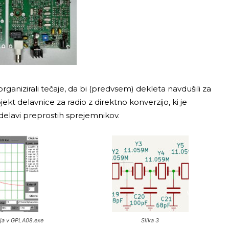
rganizirali tečaje, da bi (predvsem) dekleta navdušili za
ekt delavnice za radio z direktno konverzijo, ki je
elavi preprostih sprejemnikov.
ija v GPLA08.exe
Slika 3