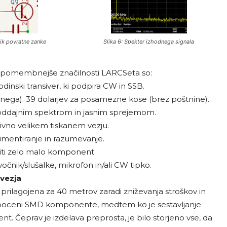
nik povratne zanke
Slika 6: Spekter izhodnega signala
ajpomembnejše značilnosti LARCSeta so:
nski transiver, ki podpira CW in SSB.
enega). 39 dolarjev za posamezne kose (brez poštnine).
oddajnim spektrom in jasnim sprejemom.
tivno velikem tiskanem vezju.
imentiranje in razumevanje.
ti zelo malo komponent.
čnik/slušalke, mikrofon in/ali CW tipko.
vezja
 prilagojena za 40 metrov zaradi zniževanja stroškov in
ča poceni SMD komponente, medtem ko je sestavljanje
 Čeprav je izdelava preprosta, je bilo storjeno vse, da