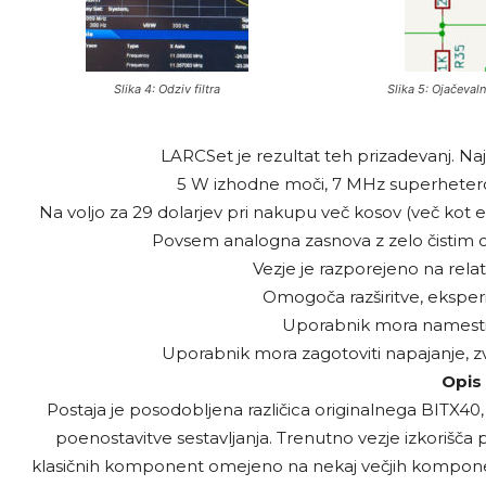
Slika 4: Odziv filtra
Slika 5: Ojačeval
LARCSet je rezultat teh prizadevanj. N
5 W izhodne moči, 7 MHz superheterodi
Na voljo za 29 dolarjev pri nakupu več kosov (več kot 
Povsem analogna zasnova z zelo čistim 
Vezje je razporejeno na rela
Omogoča razširitve, eksper
Uporabnik mora namesti
Uporabnik mora zagotoviti napajanje, zvo
Opis 
Postaja je posodobljena različica originalnega BITX40,
poenostavitve sestavljanja. Trenutno vezje izkoriš
klasičnih komponent omejeno na nekaj večjih komponent.