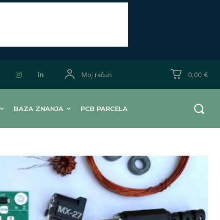
Moj račun
0,00 €
BAZA ZNANJA
PCB PARCELA