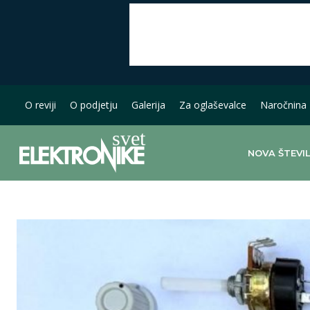
O reviji
O podjetju
Galerija
Za oglaševalce
Naročnina
NOVA ŠTEVI