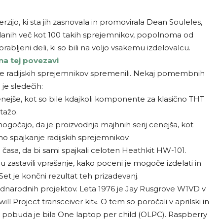
rzijo, ki sta jih zasnovala in promovirala Dean Souleles,
elanih več kot 100 takih sprejemnikov, popolnoma od
orabljeni deli, ki so bili na voljo vsakemu izdelovalcu.
 na tej povezavi
ave radijskih sprejemnikov spremenili. Nekaj pomembnih
e sledečih:
jše, kot so bile kdajkoli komponente za klasično THT
ažo.
gočajo, da je proizvodnja majhnih serij cenejša, kot
čno spajkanje radijskih sprejemnikov.
 časa, da bi sami spajkali celoten Heathkit HW-101.
zastavili vprašanje, kako poceni je mogoče izdelati in
Set je končni rezultat teh prizadevanj.
ednarodnih projektov. Leta 1976 je Jay Rusgrove W1VD v
 Project transceiver kit«. O tem so poročali v aprilski in
na pobuda je bila One laptop per child (OLPC). Raspberry