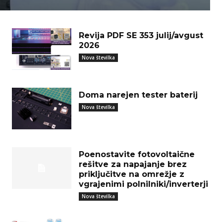
Revija PDF SE 353 julij/avgust
2026
Nova številka
Doma narejen tester baterij
Nova številka
Poenostavite fotovoltaične
rešitve za napajanje brez
priključitve na omrežje z
vgrajenimi polnilniki/inverterji
Nova številka