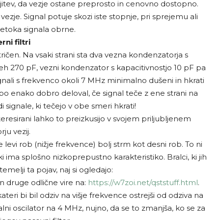
itev, da vezje ostane preprosto in cenovno dostopno.
ezje. Signal potuje skozi iste stopnje, pri sprejemu ali
etoka signala obrne.
i filtri
etričen. Na vsaki strani sta dva vezna kondenzatorja s
eh 270 pF, vezni kondenzator s kapacitivnostjo 10 pF pa
gnali s frekvenco okoli 7 MHz minimalno dušeni in hkrati
bo enako dobro deloval, če signal teče z ene strani na
 signale, ki tečejo v obe smeri hkrati!
nteresirani lahko to preizkusijo v svojem priljubljenem
ju vezij.
je levi rob (nižje frekvence) bolj strm kot desni rob. To ni
 ima splošno nizkoprepustno karakteristiko. Bralci, ki jih
melji ta pojav, naj si ogledajo:
n druge odlične vire na:
https://w7zoi.net/qststuff.html
.
ateri bi bil odziv na višje frekvence ostrejši od odziva na
alni oscilator na 4 MHz, nujno, da se to zmanjša, ko se za