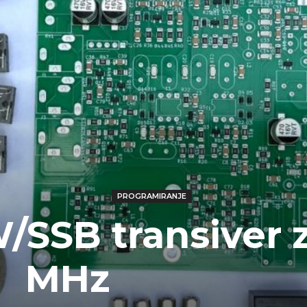
PROGRAMIRANJE
SSB transiver z
MHz