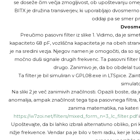
se doseže čim večja zmogljivost, ob upoštevanju omej
BITX je družina transiverjev, ki uporabljajo dvosmerno v
oddaji pa se smer pr
Dvosmern
Preučimo pasovni filter iz slike 1. Vidimo, da je sim
kapaciteto 68 pF, vozliščna kapaciteta je na obeh stran
je na sredini vezja. Njegov namen je omogočiti, da so si
močno duši signale drugih frekvenc. Ta pasovni filter 
drugo. Zanimivo je, da bo obdelal tudi
Ta filter je bil simuliran v GPL08.exe in LTSpice. Zai
simulator
Na sliki 2 je več zanimivih značilnosti. Opazili boste, da 
anomalija, ampak značilnost tega tipa pasovnega filtra, ki
zanima matematika, na kateri te
https://w7zoi.net/filters/mixed_form_n=3_lc_filter.pdf
i
Upoštevajte, da bi lahko izbrali alternativno obliko, pri k
nižje frekvence. Vendar pa je bilo v tem radiu, ker je lok