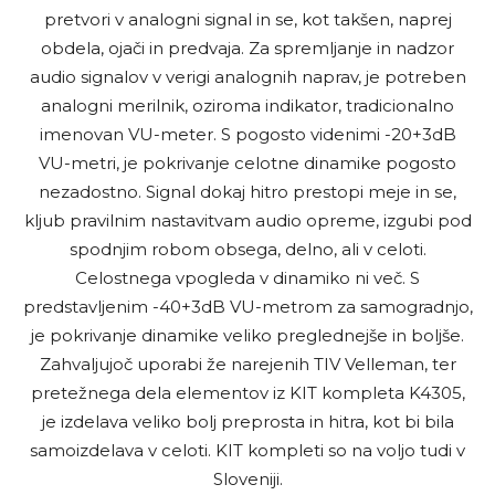
pretvori v analogni signal in se, kot takšen, naprej
obdela, ojači in predvaja. Za spremljanje in nadzor
audio signalov v verigi analognih naprav, je potreben
analogni merilnik, oziroma indikator, tradicionalno
imenovan VU-meter. S pogosto videnimi -20+3dB
VU-metri, je pokrivanje celotne dinamike pogosto
nezadostno. Signal dokaj hitro prestopi meje in se,
kljub pravilnim nastavitvam audio opreme, izgubi pod
spodnjim robom obsega, delno, ali v celoti.
Celostnega vpogleda v dinamiko ni več. S
predstavljenim -40+3dB VU-metrom za samogradnjo,
je pokrivanje dinamike veliko preglednejše in boljše.
Zahvaljujoč uporabi že narejenih TIV Velleman, ter
pretežnega dela elementov iz KIT kompleta K4305,
je izdelava veliko bolj preprosta in hitra, kot bi bila
samoizdelava v celoti. KIT kompleti so na voljo tudi v
Sloveniji.