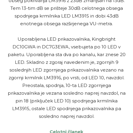
obseg pokrivanja LM3916 z 23dB zmanjšan na 13dB.
Tem 13-tim dB se prišteje 30dB celotnega obsega
spodnjega krmilnika LED LM3915 in dobi 43dB
enotnega obsega razširjenega VU-metra.
Uporabljena LED prikazovalnika, Kingbright
DC10GWA in DC7G3EWA, vsebujeta po 10 LED v
paketu. Uporabljena sta dva po kanalu, kar znese 20
LED. Skladno z zgoraj navedenim je, zgornjih 9
soslednjih LED zgornjega prikazovalnika vezano na
zgornji krmilnik LM3916, po vrsti, od LED 10, navzdol.
Preostala, spodnja, 10-ta LED zgornjega
prikazovalnika je vezana sosledno naprej navzdol, na
pin 18 (priključek LED 10) spodnjega krmilnika
LM3915, ostale LED spodnjega prikazovalnika pa
sosledno naprej navzdol.
Celotni članek