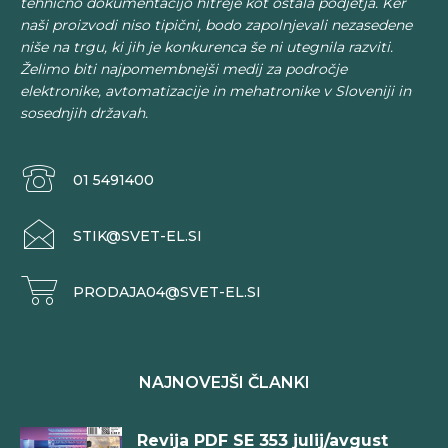
tehnično dokumentacijo hitreje kot ostala podjetja. Ker
naši proizvodi niso tipični, bodo zapolnjevali nezasedene
niše na trgu, ki jih je konkurenca še ni utegnila razviti.
Želimo biti najpomembnejši medij za področje
elektronike, avtomatizacije in mehatronike v Sloveniji in
sosednjih državah.
01 5491400
STIK@SVET-EL.SI
PRODAJA04@SVET-EL.SI
NAJNOVEJŠI ČLANKI
Revija PDF SE 353 julij/avgust