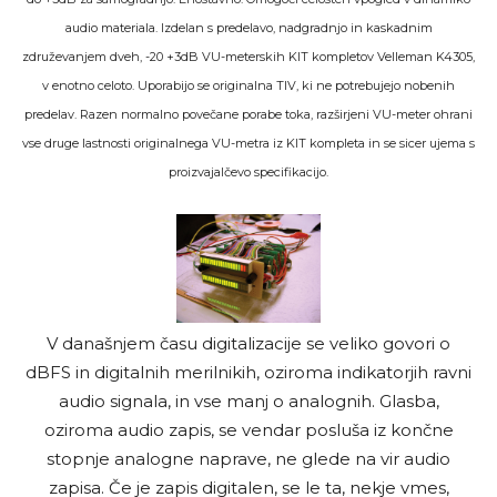
audio materiala. Izdelan s predelavo, nadgradnjo in kaskadnim
združevanjem dveh, -20 +3dB VU-meterskih KIT kompletov Velleman K4305,
v enotno celoto. Uporabijo se originalna TIV, ki ne potrebujejo nobenih
predelav. Razen normalno povečane porabe toka, razširjeni VU-meter ohrani
vse druge lastnosti originalnega VU-metra iz KIT kompleta in se sicer ujema s
proizvajalčevo specifikacijo.
V današnjem času digitalizacije se veliko govori o
dBFS in digitalnih merilnikih, oziroma indikatorjih ravni
audio signala, in vse manj o analognih. Glasba,
oziroma audio zapis, se vendar posluša iz končne
stopnje analogne naprave, ne glede na vir audio
zapisa. Če je zapis digitalen, se le ta, nekje vmes,