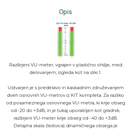
Opis
Razširjeni VU-meter, vgrajen v plastično ohišje, med
delovanjem, izgleda kot na sliki 1.
Ustvarjen je s predelavo in kaskadnim združevanjem
dveh osnovnih VU-metrov iz KIT kompleta. Za razliko
od posameznega osnovnega VU-metra, ki krije obseg
od -20 do +3dB, in je tukaj uporabljen kot gradnik,
razširjeni VU-meter krije obseg od -40 do +3dB.
Detajlna skala (lestvica) dinamičnega obsega je