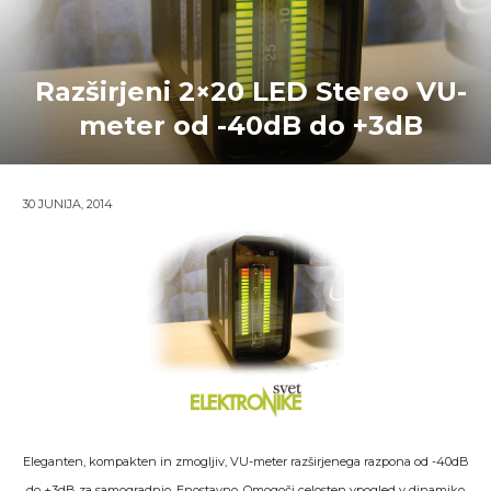
Razširjeni 2×20 LED Stereo VU-
meter od -40dB do +3dB
30 JUNIJA, 2014
Eleganten, kompakten in zmogljiv, VU-meter razširjenega razpona od -40dB
do +3dB za samogradnjo. Enostavno. Omogoči celosten vpogled v dinamiko