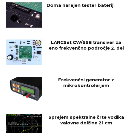
Doma narejen tester baterij
LARCSet CW/SSB transiver za
eno frekvenčno področje 2. del
Frekvenčni generator z
mikrokontrolerjem
Sprejem spektralne črte vodika
valovne dolžine 21 cm