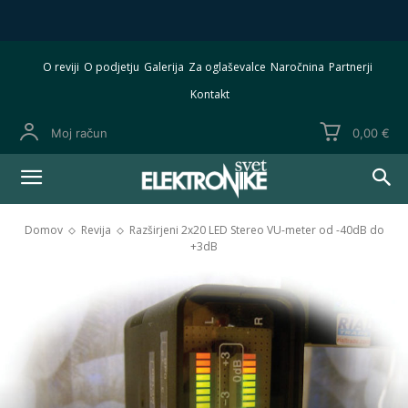
O reviji
O podjetju
Galerija
Za oglaševalce
Naročnina
Partnerji
Kontakt
Moj račun
0,00 €
Domov
Revija
Razširjeni 2x20 LED Stereo VU-meter od -40dB do
+3dB