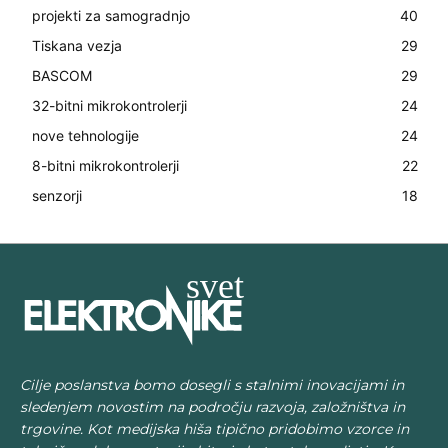
projekti za samogradnjo
40
Tiskana vezja
29
BASCOM
29
32-bitni mikrokontrolerji
24
nove tehnologije
24
8-bitni mikrokontrolerji
22
senzorji
18
Cilje poslanstva bomo dosegli s stalnimi inovacijami in
sledenjem novostim na področju razvoja, založništva in
trgovine. Kot medijska hiša tipično pridobimo vzorce in