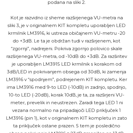
podana na sliki 2.
Kot je razvidno iz sheme razširjenega VU-metra na
sliki 3, je v originalnem KIT kompletu uporabljen LED
krmilnik LM3916, ki ustreza običajnem VU-metru -20
do +3dB. Le ta je obdržan tudi v razširjenem, kot
“zgornji”, nadrejeni. Pokriva zgornjo polovico skale
razširjenega VU-metra, od -10dB do +3dB. Za razširitev
je uporabljen LM3915 LED krmilnik s korakom od
3dB/LED in pokrivanjem obsega od 30dB, ki zamenja
LM3916 v “spodnjem”, podrejenem KIT kompletu. Ker
ima LM3916 med 9-to LED (-10dB) in zadnjo, spodnjo,
10-to LED (-20dB), korak 10dB, je ta, za razširjeni VU-
meter, prevelik in neustrezen. Zaradi tega LED 1 ni
vezana normalno na pripadajoči LED priključek 1
LM3916 (pin 1), kot v originalnem KIT kompletu in zato
ta priključek ostane prazen. S tem je posledično