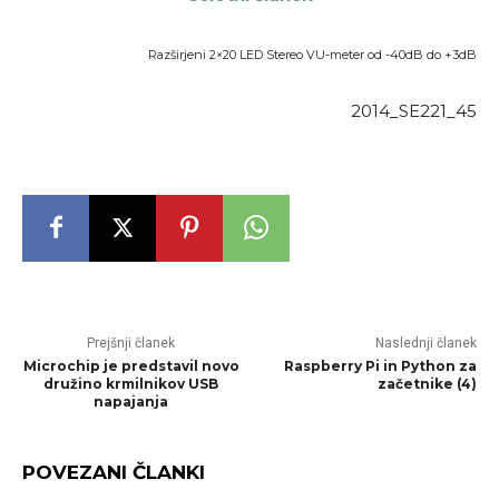
Razširjeni 2×20 LED Stereo VU-meter od -40dB do +3dB
2014_SE221_45
Prejšnji članek
Naslednji članek
Microchip je predstavil novo
Raspberry Pi in Python za
družino krmilnikov USB
začetnike (4)
napajanja
POVEZANI ČLANKI